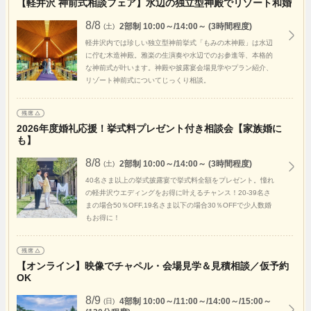
【軽井沢 神前式相談フェア】水辺の独立型神殿でリゾート和婚
8/8
2部制 10:00～/14:00～ (3時間程度)
(土)
軽井沢内では珍しい独立型神前挙式「もみの木神殿」は水辺
に佇む木造神殿。雅楽の生演奏や水辺でのお参進等、本格的
な神前式が叶います。神殿や披露宴会場見学やプラン紹介、
リゾート神前式についてじっくり相談。
2026年度婚礼応援！挙式料プレゼント付き相談会【家族婚に
も】
8/8
2部制 10:00～/14:00～ (3時間程度)
(土)
40名さま以上の挙式披露宴で挙式料全額をプレゼント。憧れ
の軽井沢ウエディングをお得に叶えるチャンス！20-39名さ
まの場合50％OFF,19名さま以下の場合30％OFFで少人数婚
もお得に！
【オンライン】映像でチャペル・会場見学＆見積相談／仮予約
OK
8/9
4部制 10:00～/11:00～/14:00～/15:00～
(日)