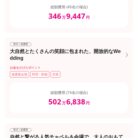
総額費用 (45名の場合)
346
9
447
,
万
円
挙式＋披露宴
大自然とたくさんの笑顔に包まれた、開放的なWe
dding
お金をかけたポイント
披露宴会場
料理・飲物
衣裳
総額費用 (74名の場合)
502
6
838
,
万
円
挙式＋披露宴
自然と繋がる人気チャペル＆会場で、大人のおもて