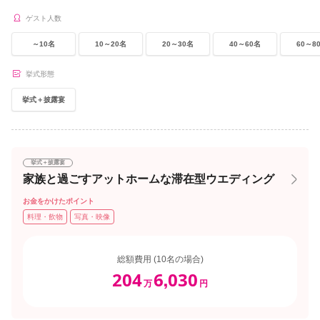
ゲスト人数
～10名
10～20名
20～30名
40～60名
60～8
挙式形態
挙式＋披露宴
挙式＋披露宴
家族と過ごすアットホームな滞在型ウエディング
お金をかけたポイント
料理・飲物
写真・映像
総額費用 (10名の場合)
204
6
030
,
万
円