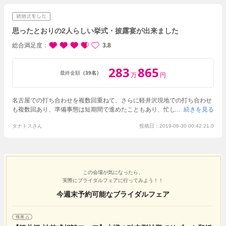
思ったとおりの2人らしい挙式・披露宴が出来ました
総合満足度
3.8
283
865
最終金額
（39名）
万
円
名古屋での打ち合わせを複数回重ねて、さらに軽井沢現地での打ち合わせ
も複数回あり、準備事態は短期間で進めたこともあり、忙しく感じまし
続きを見る
た。
こちらからの質問や要望が多く、メールや電話での連絡も頻繁に行っ
タナトスさん
投稿日：2019-06-30 00:42:21.0
ておりましたが、担当の方がお忙しいのもあり、挙式本番までこちらのや
りたいイメージがしっかり伝わっているか不安な部分もありました。
しか
し、本番当日は素晴らしいスタッフの方々のおかげで、挙式の流れやイメ
ージも、司会の方の進行も、セレクトした曲の演奏も、イメージしていた
もの以上のものを演出していただきました。
披露宴については、カメラマ
ンがこまめに写真を撮ってくれたり、進行もスムーズで、アットホームな
この会場が気になったら、
実際にブライダルフェアに行ってみよう！！
雰囲気でやりたい、というこちらの思い通りの素晴らしいものでした。
テ
ーブルのセッティング、花、ソファー式の高砂、ウェイティングルーム、
今週末予約可能なブライダルフェア
これらの飾り付けもイメージ通りで感謝しております。