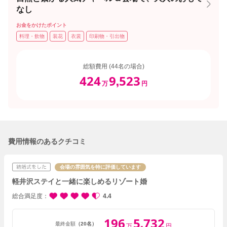
なし
お金をかけたポイント
料理・飲物
装花
衣裳
印刷物・引出物
総額費用 (44名の場合)
424
9
523
,
万
円
費用情報のあるクチコミ
会場の雰囲気を特に評価しています
軽井沢ステイと一緒に楽しめるリゾート婚
総合満足度
4.4
196
5
732
,
最終金額
（20名）
万
円