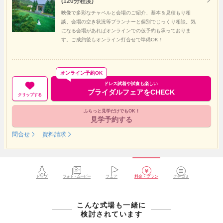
(120分程度)
映像で多彩なチャペルと会場のご紹介、基本＆見積もり相
談、会場の空き状況等プランナーと個別でじっくり相談。気
になる会場があればオンラインでの仮予約も承っておりま
す。ご成約後もオンライン打合せで準備OK！
オンライン予約OK
ドレス試着や試食も楽しい
ブライダルフェアをCHECK
クリップする
ふらっと見学だけでもOK！
見学予約する
問合せ
資料請求
トップ
フォト・ムービー
フェア
料金・プラン
クチコミ
こんな式場も一緒に
検討されています