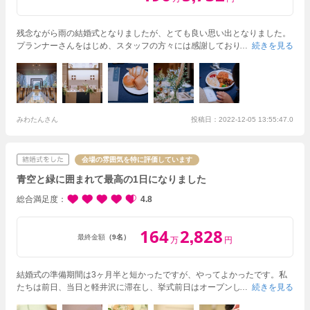
残念ながら雨の結婚式となりましたが、とても良い思い出となりました。
プランナーさんをはじめ、スタッフの方々には感謝しております。ただ、
続きを見る
外での撮影はほぼできませんでしたので、会場のプロモーションムービー
のような外撮影を絶対にしたい！と考えている方は私のように雨となる可
能性は勿論あるので、前撮りなども検討した方が当日泣かずに済むと思い
ます。少人数婚のわりにピアノ演奏等の余興をしたり、ファーストミート
をしたりとこまごまとしたこだわりも多かったのですが、嫌な顔せず、当
日もミスなく対応してくださいました。費用は見学時の見積りから挙式披
みわたんさん
投稿日：2022-12-05 13:55:47.0
露宴部分で約60万ほど上がりました。当初の想定よりも招待人数を増やし
たこともありますので、一概に比較できませんが装花の部分、衣装の部分
はもう少し見積りにいれておいてもらえばよかったなと思います。また、
会場の雰囲気を特に評価しています
当日は多くの式があり、夕方からの式だったため30分ほど押しました。ゲ
青空と緑に囲まれて最高の1日になりました
ストを待たせてしまったかなと思うと、当日帰るゲストには申し訳ないと
いう思いがあり、後日お詫びをしました。しかし、総じて招待したゲスト
総合満足度
4.8
は軽井沢というロケーションを楽しんでくれたこともあり、良い式ができ
たと感じております。
164
2
828
,
最終金額
（9名）
万
円
結婚式の準備期間は3ヶ月半と短かったですが、やってよかったです。
私
たちは前日、当日と軽井沢に滞在し、挙式前日はオープンしたばかりの軽
続きを見る
井沢プリンスホテル ウエストの「デラックス テラス ツイン」に宿泊で