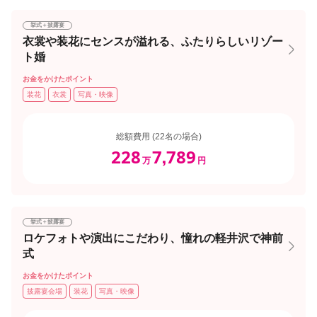
挙式＋披露宴
衣裳や装花にセンスが溢れる、ふたりらしいリゾー
ト婚
お金をかけたポイント
装花
衣裳
写真・映像
総額費用 (22名の場合)
228
7
789
,
万
円
挙式＋披露宴
ロケフォトや演出にこだわり、憧れの軽井沢で神前
式
お金をかけたポイント
披露宴会場
装花
写真・映像