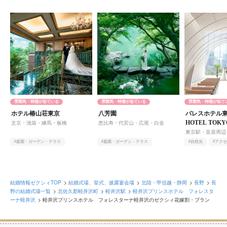
雰囲気・特徴が似ている
雰囲気・特徴が似ている
雰囲気・特徴が似て
ホテル椿山荘東京
八芳園
パレスホテル東
HOTEL TOK
文京・池袋・練馬・板橋
恵比寿・代官山・広尾・白金
東京駅・皇居周辺
#庭園・ガーデン・テラス
#庭園・ガーデン・テラス
#自然光
#アク
#老舗・歴史がある
#緑豊か
#老舗・歴史がある
#緑豊か
#老舗・歴史がある
結婚情報ゼクシィTOP
結婚式場、挙式、披露宴会場
北陸・甲信越・静岡
長野
長
野の結婚式場一覧
北佐久郡軽井沢町
軽井沢駅
軽井沢プリンスホテル フォレスタ
ーナ軽井沢
軽井沢プリンスホテル フォレスターナ軽井沢のゼクシィ花嫁割・プラン