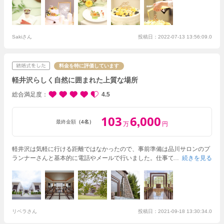
き、リラックスした状態で当日を迎えることができました。前日は台風の
影響もあり雨でしたが、当日は朝から暑いぐらいの快晴で本当に最高の1
日になりました。
せっかくでしたので、挙式前のロケーション撮影は時間
を延長して撮っていただきました。ふたりとも大満足で、沢山撮ってもら
えてよかったねと話しています。始まってみると体感時間は本当にあっと
Sakiさん
投稿日：2022-07-13 13:56:09.0
いう間でしたが、友人を招待しての式よりも家族とゆったり穏やかな時間
を過ごすことができ、みんなにも満足してもらい、笑いあり、感動ありの
思い出に残る結婚式になりました。家族婚、本当におすすめです！
このコ
料金を特に評価しています
ロナ禍の中で諦めたことも多かったですが、結婚式を無事に行えたことに
軽井沢らしく自然に囲まれた上質な場所
とても感謝しています。悔いなく終われたのはフォレスターナ軽井沢の全
てのスタッフさんの細やかなおもてなし、対応のおかげです。本当にあり
総合満足度
4.5
がとうございました。
ふたりの思い出の地が増えて嬉しいです。
103
6
000
,
最終金額
（4名）
万
円
軽井沢は気軽に行ける距離ではなかったので、事前準備は品川サロンのプ
ランナーさんと基本的に電話やメールで行いました。仕事で忙しい中でも
続きを見る
進めることができ、また、度重なる変更にも親身になって相談に乗ってく
ださり大変助かりました。
軽井沢らしく自然に囲まれた上質な場所で結婚
式を挙げることができました。また、平日だったためか貸切状態だったこ
とも良かったです。
特にこだわったポイントは後撮りです。ゴルフ場での
ドレスフォトは、自分たちらしくできたのでとても楽しかったです。
コロ
ナ化でしたが、両親も大変喜んでくれて親孝行ができました。
リベラさん
投稿日：2021-09-18 13:30:34.0