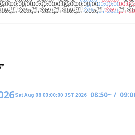
00:00
00:00:00
00:00:00
00:00:00
00:00:00
00:00:00
00:00
0:00
00:00:00
00:00:00
00:00:00
00:00:00
00:00:00
00:00
JST
JST
JST
JST
JST
JST
JST
1件
7件
7件
7件
7件
7件
2026
JST 2026
JST 2026
JST 2026
JST 2026
JST 2026
JST 2
026/
2026/
2026/
2026/
2026/
2026/
202
ア
2026
08:50~ /
09:0
Sat Aug 08 00:00:00 JST 2026