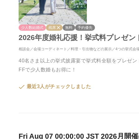
少人数結婚式
残席
無料
予約優先
2026年度婚礼応援！挙式料プレゼ
相談会
会場コーディネート
料理・引出物などの展示
4つの挙式会
40名さま以上の挙式披露宴で挙式料全額をプレゼント
FFで少人数婚もお得に！
最近3人がチェックしました
Fri Aug 07 00:00:00 JST 2