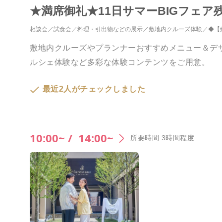
★満席御礼★11日サマーBIGフェ
相談会
試食会
料理・引出物などの展示
敷地内クルーズ体験
◆【
敷地内クルーズやプランナーおすすめメニュー＆デ
ルシェ体験など多彩な体験コンテンツをご用意。
最近2人がチェックしました
10:00~ /
14:00~
所要時間 3時間程度