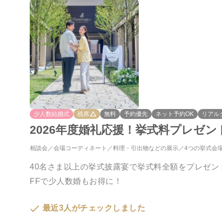
少人数結婚式
残席
無料
予約優先
ネット予約OK
リアル
2026年度婚礼応援！挙式料プレゼ
相談会
会場コーディネート
料理・引出物などの展示
4つの挙式会
40名さま以上の挙式披露宴で挙式料全額をプレゼント
FFで少人数婚もお得に！
最近3人がチェックしました