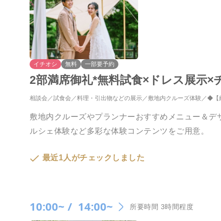
イチオシ
無料
一部要予約
2部満席御礼*無料試食×ドレス展示×
相談会
試食会
料理・引出物などの展示
敷地内クルーズ体験
◆【
敷地内クルーズやプランナーおすすめメニュー＆デ
ルシェ体験など多彩な体験コンテンツをご用意。
最近1人がチェックしました
10:00~ /
14:00~
所要時間 3時間程度