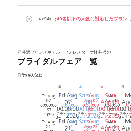
40名以下の人数に対応したプラン
この式場には
（
軽井沢プリンスホテル フォレスターナ軽井沢の
ブライダルフェア一覧
日付を絞り込む
金
土
日
月
Fri Aug
Sat Aug
Sun
M
Fri Aug
Sat Aug
Sun
Mon
Tu
07
08
Aug 09
Aug 10
07
08
Aug 09
Aug
00:00:00
00:00:00
00:00:00
00:00:00
00:
00:00:00
00:00:00
00:00:00
00:0
JST
JST
JST
JST
7件
7件
7件
7件
JST 2026
JST 2026
JST 2026
JST 
2026/
2026/
2026/
2026/
2
Fri Aug
Sat Aug
Sun
M
Fri Aug
Sat Aug
Sun
Mon
Tu
21
22
Aug 23
Aug 24
21
22
Aug 23
Aug