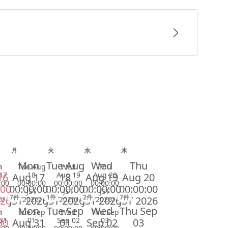
月
火
水
木
n
Mon
Tue Aug
Wed
Thu
n
Tue Aug
Wed
Thu
17
18
Aug 19
Aug 20
16
Aug 17
18
Aug 19
Aug 20
:00
00:00:00
00:00:00
00:00:00
:00
00:00:00
00:00:00
00:00:00
00:00:00
JST
JST
JST
7件
1件
2件
7件
026
JST 2026
JST 2026
JST 2026
JST 2026
6/
2026/
2026/
2026/
n
Mon
Tue Sep
Wed
Thu Sep
n
Tue Sep
Wed
Thu Sep
31
01
Sep 02
03
30
Aug 31
01
Sep 02
03