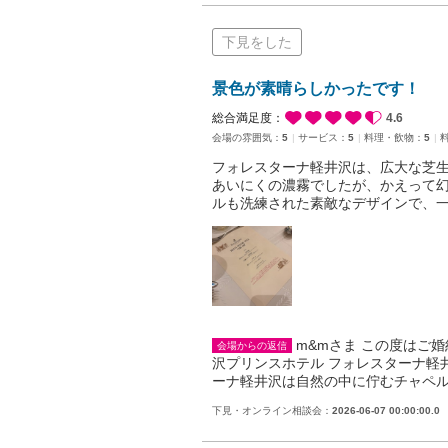
下見をした
景色が素晴らしかったです！
総合満足度：
4.6
会場の雰囲気：
5
サービス：
5
料理・飲物：
5
フォレスターナ軽井沢は、広大な芝
あいにくの濃霧でしたが、かえって
ルも洗練された素敵なデザインで、
m&mさま この度はご
会場からの返信
沢プリンスホテル フォレスターナ軽
ーナ軽井沢は自然の中に佇むチャペ
下見・オンライン相談会：
2026-06-07 00:00:00.0