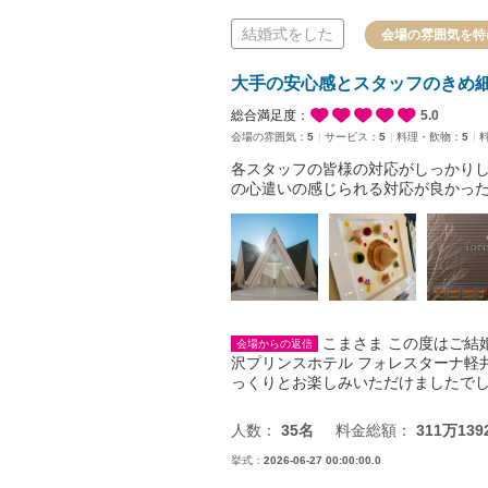
結婚式をした
会場の雰囲気を特
大手の安心感とスタッフのきめ
総合満足度：
5.0
会場の雰囲気：
5
サービス：
5
料理・飲物：
5
各スタッフの皆様の対応がしっかり
の心遣いの感じられる対応が良かっ
こまさま この度はご結
会場からの返信
沢プリンスホテル フォレスターナ軽
っくりとお楽しみいただけましたで
人数：
35名
料金総額：
311万139
挙式：
2026-06-27 00:00:00.0