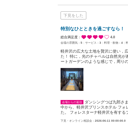
下見をした
特別なひとときを過ごすなら！
総合満足度：
4.0
会場の雰囲気：
5
サービス：
3
料理・飲物：
4
軽井沢の広大な土地を贅沢に使い，
た！ 特に，光のチャペルは自然光が
ートガーデンのような感じで，周り
ダンシングつば九郎さま
会場からの返信
中から、軽井沢プリンスホテル フォ
た。 フォレスターナ軽井沢を有する
下見・オンライン相談会：
2026-06-11 00:00:00.0