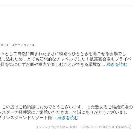
料金：
4
ロケーション：
4
広々として自然に囲まれたまさに特別なひとときを過ごせる会場でし
差し込むため，とても幻想的なチャペルでした！披露宴会場もプライベ
の目を気にせずお庭や室内で楽しむことができる環境な…
続きを読む
 この度はご婚約誠におめでとうございます。 また数あるご結婚式場の
レスターナ軽井沢にご来館いただきまして誠にありがとうございまし
プリンスグランドリゾート軽…
続きを読む
ダンシングつば九郎さん
投稿日：2026-06-17 19:03:59.0
確認済み