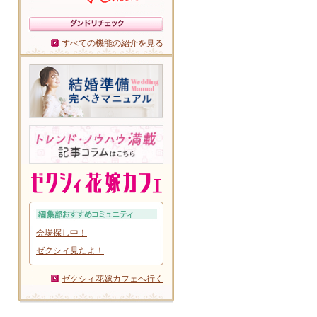
すべての機能の紹介を見る
会場探し中！
ゼクシィ見たよ！
ゼクシィ花嫁カフェへ行く