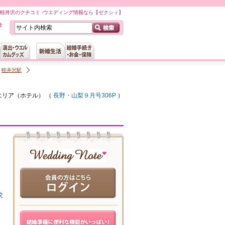
軽井沢のクチコミ -ウエディング情報なら【ゼクシィ】
軽井沢駅
エリア（
ホテル
） （
長野・山梨９月号306P
）
求