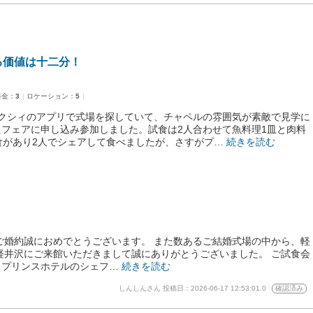
る価値は十二分！
料金：
3
ロケーション：
5
クシィのアプリで式場を探していて、チャペルの雰囲気が素敵で見学に
フェアに申し込み参加しました。試食は2人合わせて魚料理1皿と肉料
食があり2人でシェアして食べましたが、さすがプ…
続きを読む
ご婚約誠におめでとうございます。 また数あるご結婚式場の中から、軽
軽井沢にご来館いただきまして誠にありがとうございました。 ご試食会
。プリンスホテルのシェフ…
続きを読む
しんしんさん
投稿日：2026-06-17 12:53:01.0
確認済み