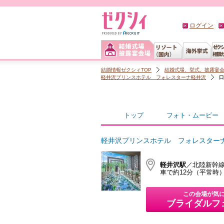
ログイン
結婚情報ゼクシィTOP
結婚式場、挙式、披露宴
軽井沢プリンスホテル フォレスターナ軽井沢
口
トップ
フォト・ムービー
軽井沢プリンスホテル フォレスター
軽井沢駅
／北陸新幹線
車で約12分（平常時
この会場が気
ブライダルフ