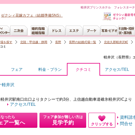
軽井沢プリンスホテル フォレスターナ
ゼクシィ花嫁カフェ（結婚準備SNS）
会場を探す
北陸・甲信越・静岡
長野
長野の結婚式場一覧
北佐久郡軽井沢町
コミ
軽井沢（長野県）
フェア
料金・プラン
クチコミ
アクセス/TEL
ナ軽井沢
軽井沢駅南口出口よりタクシーで約3分、上信越自動車道碓氷軽井沢ICより
）
アクセス/TEL
になったら
フェア参加が難しい方は
資料請
ェア一覧へ
見学予約
問合せ
クリップする