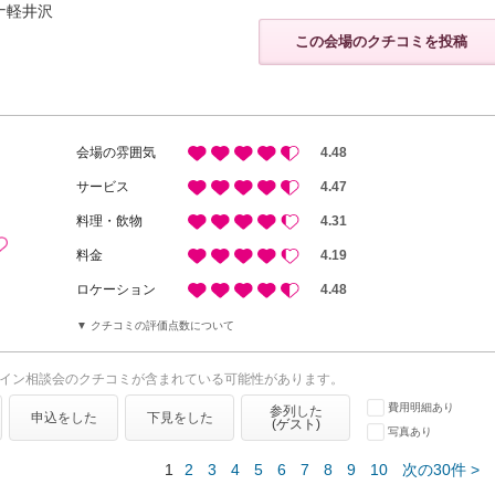
ナ軽井沢
この会場のクチコミを投稿
会場の雰囲気
4.48
サービス
4.47
料理・飲物
4.31
料金
4.19
ロケーション
4.48
クチコミの評価点数について
イン相談会のクチコミが含まれている可能性があります。
費用明細あり
参列した
申込をした
下見をした
(ゲスト)
写真あり
1
2
3
4
5
6
7
8
9
10
次の30件 >