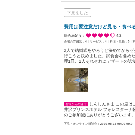
下見をした
費用は要注意だけど見る・食べ
総合満足度：
4.2
会場の雰囲気：
4
サービス：
4
料理・飲物：
5
2人で結婚式をやろうと決めてからゼ
行こうと決めました。試食会を含めた
理1皿、2人それぞれにデザートの試
しんしんさま この度は
会場からの返信
井沢プリンスホテル フォレスターナ
のご参加誠にありがとうございます
下見・オンライン相談会：
2026-05-23 00:00:00.0