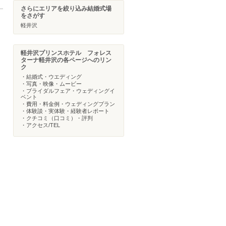
さらにエリアを絞り込み結婚式場
をさがす
軽井沢
軽井沢プリンスホテル フォレス
ターナ軽井沢の各ページへのリン
ク
・結婚式・ウエディング
・写真・映像・ムービー
・ブライダルフェア・ウェディングイ
ベント
・費用・料金例・ウェディングプラン
・体験談・実体験・経験者レポート
・クチコミ（口コミ）・評判
・アクセス/TEL