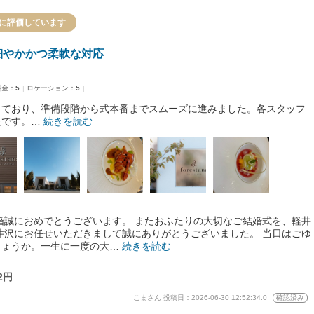
に評価しています
細やかかつ柔軟な対応
料金：
5
ロケーション：
5
しており、準備段階から式本番までスムーズに進みました。各スタッフ
たです。…
続きを読む
婚誠におめでとうございます。 またおふたりの大切なご結婚式を、軽井
井沢にお任せいただきまして誠にありがとうございました。 当日はごゆ
しょうか。一生に一度の大…
続きを読む
2円
こまさん
投稿日：2026-06-30 12:52:34.0
確認済み