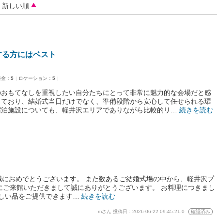
新しい順
する方にはベスト
料金：
5
ロケーション：
5
のおもてなしを重視したい自分たちにとって非常に魅力的な会場だと感
しており、結婚式当日だけでなく、準備段階から安心して任せられる環
宿泊施設についても、軽井沢エリアでありながら比較的リ…
続きを読む
誠におめでとうございます。 また数あるご結婚式場の中から、軽井沢プ
にご来館いただきまして誠にありがとうございます。 お料理につきまし
わしい品をご提供できます…
続きを読む
mさん
投稿日：2026-06-22 09:45:21.0
確認済み