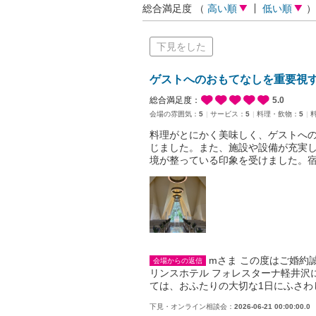
総合満足度
（
高い順
低い順
）
下見をした
ゲストへのおもてなしを重要視
総合満足度：
5.0
会場の雰囲気：
5
サービス：
5
料理・飲物：
5
料理がとにかく美味しく、ゲストへ
じました。また、施設や設備が充実
境が整っている印象を受けました。
mさま この度はご婚約
会場からの返信
リンスホテル フォレスターナ軽井沢
ては、おふたりの大切な1日にふさ
下見・オンライン相談会：
2026-06-21 00:00:00.0