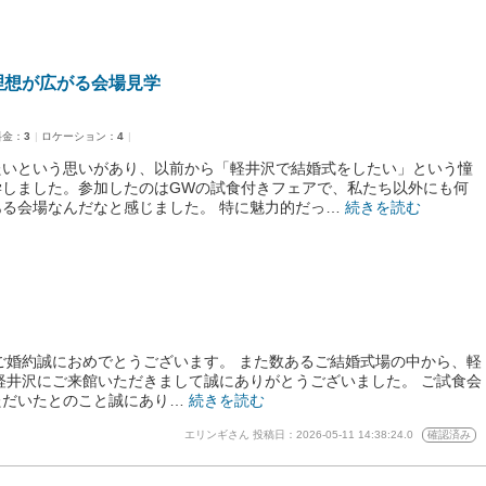
理想が広がる会場見学
料金：
3
ロケーション：
4
たいという思いがあり、以前から「軽井沢で結婚式をしたい」という憧
学しました。参加したのはGWの試食付きフェアで、私たち以外にも何
る会場なんだなと感じました。 特に魅力的だっ…
続きを読む
ご婚約誠におめでとうございます。 また数あるご結婚式場の中から、軽
軽井沢にご来館いただきまして誠にありがとうございました。 ご試食会
ただいたとのこと誠にあり…
続きを読む
エリンギさん
投稿日：2026-05-11 14:38:24.0
確認済み