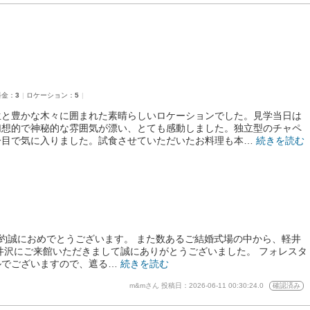
料金：
3
ロケーション：
5
生と豊かな木々に囲まれた素晴らしいロケーションでした。見学当日は
幻想的で神秘的な雰囲気が漂い、とても感動しました。独立型のチャペ
一目で気に入りました。試食させていただいたお料理も本…
続きを読む
婚約誠におめでとうございます。 また数あるご結婚式場の中から、軽井
井沢にご来館いただきまして誠にありがとうございました。 フォレスタ
ルでございますので、遮る…
続きを読む
m&mさん
投稿日：2026-06-11 00:30:24.0
確認済み