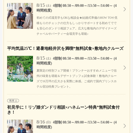
8/15
4部制 08:50～/09:00～/13:50～/14:00～ (4
(土)
時間程度)
初めての式場見学もOKな相談会★結婚式準備のHOW TOや見
積もりのチェックの仕方もしっかりサポートする初めてでで
も安心のダンドリ相談フェア。広大な敷地内のデザイナーズ
チャペルやパーティー会場見学も堪能♪
平均気温25℃！避暑地軽井沢を満喫*無料試食×敷地内クルーズ
8/15
4部制 08:50～/09:00～/13:50～/14:00～ (4
(土)
時間程度)
夏限定の特別フェア開催！プランナーおすすめメニューで信
州の味覚を堪能＆デザートブッフェ試食体験！敷地内クルー
ズで16万坪の広大さを実際に体感。ご成約で国内プリンスホ
テル宿泊特典プレゼント。
初見学に！リゾ婚ダンドリ相談×ハネムーン特典*無料試食付
き！
8/16
4部制 08:50～/09:00～/13:50～/14:00～ (4
(日)
時間程度)