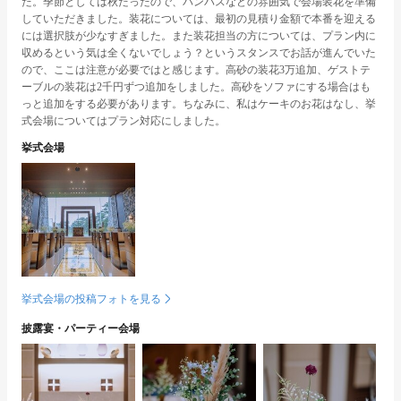
た。季節としては秋だったので、パンパスなどの雰囲気で会場装花を準備
していただきました。装花については、最初の見積り金額で本番を迎える
には選択肢が少なすぎました。また装花担当の方については、プラン内に
収めるという気は全くないでしょう？というスタンスでお話が進んでいた
ので、ここは注意が必要ではと感じます。高砂の装花3万追加、ゲストテ
ーブルの装花は2千円ずつ追加をしました。高砂をソファにする場合はも
っと追加をする必要があります。ちなみに、私はケーキのお花はなし、挙
式会場についてはプラン対応にしました。
挙式会場
挙式会場の投稿フォトを見る
披露宴・パーティー会場