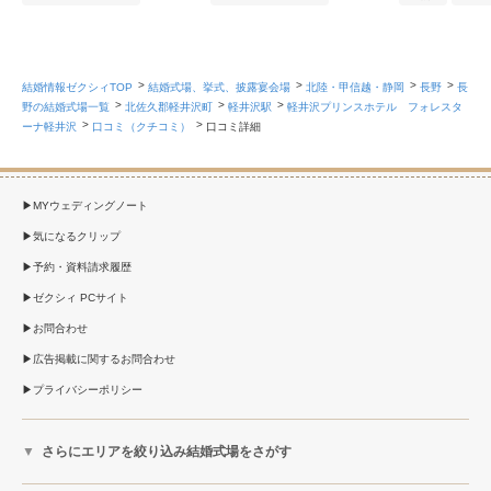
#老舗・歴史がある
#緑豊か
#老舗・歴史がある
#緑豊か
#老舗・歴史がある
結婚情報ゼクシィTOP
結婚式場、挙式、披露宴会場
北陸・甲信越・静岡
長野
長
野の結婚式場一覧
北佐久郡軽井沢町
軽井沢駅
軽井沢プリンスホテル フォレスタ
ーナ軽井沢
口コミ（クチコミ）
口コミ詳細
MYウェディングノート
気になるクリップ
予約・資料請求履歴
ゼクシィ PCサイト
お問合わせ
広告掲載に関するお問合わせ
プライバシーポリシー
さらにエリアを絞り込み結婚式場をさがす