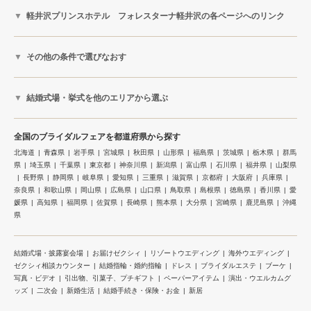
軽井沢プリンスホテル フォレスターナ軽井沢の各ページへのリンク
その他の条件で選びなおす
結婚式場・挙式を他のエリアから選ぶ
全国のブライダルフェアを都道府県から探す
北海道
青森県
岩手県
宮城県
秋田県
山形県
福島県
茨城県
栃木県
群馬
県
埼玉県
千葉県
東京都
神奈川県
新潟県
富山県
石川県
福井県
山梨県
長野県
静岡県
岐阜県
愛知県
三重県
滋賀県
京都府
大阪府
兵庫県
奈良県
和歌山県
岡山県
広島県
山口県
鳥取県
島根県
徳島県
香川県
愛
媛県
高知県
福岡県
佐賀県
長崎県
熊本県
大分県
宮崎県
鹿児島県
沖縄
県
結婚式場・披露宴会場
お届けゼクシィ
リゾートウエディング
海外ウエディング
ゼクシィ相談カウンター
結婚指輪・婚約指輪
ドレス
ブライダルエステ
ブーケ
写真・ビデオ
引出物、引菓子、プチギフト
ペーパーアイテム
演出・ウエルカムグ
ッズ
二次会
新婚生活
結婚手続き・保険・お金
新居