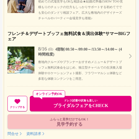
初めての式場見学もOKな相談会★結婚式準備のHOW TOや見
積もりのチェックの仕方もしっかりサポートする初めてでで
も安心のダンドリ相談フェア。広大な敷地内のデザイナーズ
チャペルやパーティー会場見学も堪能♪
フレンチ＆デザートブッフェ無料試食＆演出体験*サマーBIGフ
ェア
8/16
4部制 08:50～/09:00～/13:50～/14:00～ (4
(日)
時間程度)
敷地内クルーズやプランナーおすすめメニュー＆デザートブ
ッフェ無料試食会をはじめ、独立型チャペルでの生演奏入場
体験やロケーションフォト撮影、フラワーマルシェ体験など
多彩な体験コンテンツをご用意。
オンライン予約OK
ドレス試着や試食も楽しい
ブライダルフェアをCHECK
クリップする
ふらっと見学だけでもOK！
見学予約する
問合せ
資料請求