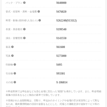
¥640000
パック・プラン
¥476820
挙式・控室料・席料・会場費
¥262240
(¥13112)
料理・飲物 (招待者1人当たり)
¥199540
衣裳・美容着付
¥143550
演出・音響照明
¥61600
装花
¥275000
写真
¥495
印刷物
¥93301
引出物
¥-186814
その他
※料金実例では申込金などを含む会場に支払った"総額"を表示しています。また、料金明細
画像の項目名をもとに独自の基準で分類しています。
※投稿された金額情報は、日取り、申込みのタイミングや会場の空き状況等によって異な
るため、最終費用明細の項目や金額をもとにした、式場との価格交渉や追加サービス等の