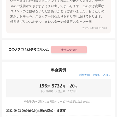
いただきました心温まるコメントを励みに今後ともよりよいサービ
スのご提供ができますようまい進してまいります。この度は貴重な
コメントのご投稿をいただきありがとうございました。
おふたりの
末永いお幸せを、スタッフ一同心よりお祈り申しあげております。
軽井沢プリンスホテル
フォレスターナ軽井沢スタッフ一同
2022-12-12 09:03:10.0
このクチコミは参考になった
参考になった
料金実例
料金明細・見積もりとは？
196
5732
20
万
円 /
名
招待者1人当たり：9.8万円
※会場以外で購入した商品やサービスの金額は含みません。
2022-09-03 00:00:00.0(土曜)の挙式・披露宴