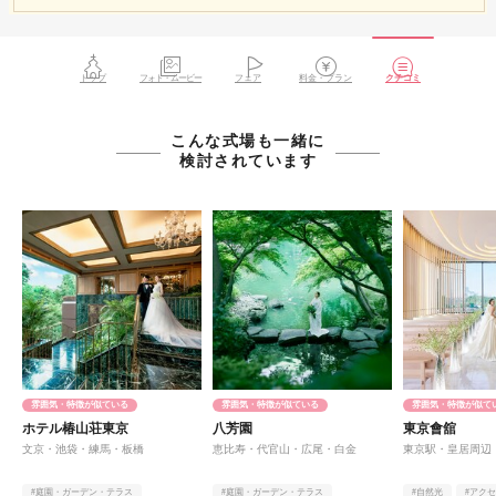
トップ
フォト・ムービー
フェア
料金・プラン
クチコミ
こんな式場も一緒に
検討されています
雰囲気・特徴が似ている
雰囲気・特徴が似ている
雰囲気・特徴が似て
ホテル椿山荘東京
八芳園
東京會舘
文京・池袋・練馬・板橋
恵比寿・代官山・広尾・白金
東京駅・皇居周辺
#庭園・ガーデン・テラス
#庭園・ガーデン・テラス
#自然光
#アク