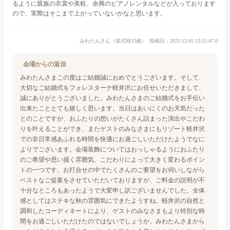
るように親族の衣裳や美粧、余興のピアノレンタルなどが入っております
ので、実際はそこまで上がっていないかなと思います。
みわたんさん（挙式時33歳）
投稿日：2022-12-05 13:55:47.0
会場からの返信
みわたんさま
この度はご結婚誠におめでとうございます。
そして、
大切なご結婚式をフォレスターナ軽井沢にお任せいただきまして、
誠にありがとうございました。
みわたんさまのご結婚式をお手伝い
出来たこととても嬉しく思います。
当日はあいにくのお天気だった
とのことですが、おふたりの想いがたくさん詰まった演出やこだわ
りを叶えることができ、またゲストのみなさまにもリゾート軽井沢
での非日常感あふれる時間を快適にお過ごしいただけたようでなに
よりでございます。
会場装飾についてはおっしゃるようにおふたり
のご希望や思い描く雰囲気、こだわりによって大きく変わるポイン
トの一つです。お打合せの中でたくさんのご要望をお伺いしながら
ベストなご提案をさせていただいておりますが、ご料金の説明が不
十分なところもあったようで大変申し訳ございませんでした。全体
感としてはステキな秋の雰囲気にできたようすね。軽井沢の自然と
調和したコーディネートにより、ゲストのみなさまもより特別な時
間をお過ごしいただけたのではないでしょうか。
みわたんさまから