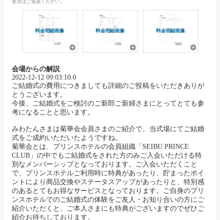
要望はご遠慮ください。
料金明細画像
料金明細画像
料金明細画像
会場からの解説
2022-12-12 09:03:10.0
ご結婚式の費用につきましても詳細のご投稿をいただきありが
とうございます。
今後、ご結婚式をご検討のご新郎ご新婦さまにとってとても参
考になることと思います。
みわたんさまは菊華会会員さまのご紹介で、当式場にてご結婚
式をご成約いただいたようですね。
菊華会とは、プリンスホテルの会員組織「SEIBU PRINCE
CLUB」の中でもご結婚式をされた方のみご入会いただける特
別なメンバーシップとなっております。ご入会いただくこと
で、プリンスホテルご利用時に特典があったり、貯まったポイ
ントにより商品交換やステータスアップがあったりと、特別感
のあるとてもお得なサービスとなっております。ご自身のプリ
ンスホテルでのご結婚式の体験をご友人・お知り合いの方にご
紹介いただくと、ご本人さまにも特典がございますのでぜひご
紹介お待ちしております。