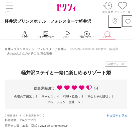
メニュー
閲覧履歴
クリップ一覧
軽井沢プリンスホテル フォレスターナ軽井沢
トップ
フォト・ムービー
フェア
料金・プラン
クチコミ
軽井沢プリンスホテル フォレスターナ軽井沢
2022-09-03 00:00:00.0の挙式・披露宴
みわたんさんのクチコミ/料金実例
軽井沢ステイと一緒に楽しめるリゾート婚
総合満足度
4.4
会場の雰囲気
5
サービス
4
料理・飲物
5
料金とその説明
3
ロケーション・交通
5
料金実例を見る
料金総額
196万5732円
招待者人数
20名
挙式
2022-09-03 00:00:00.0