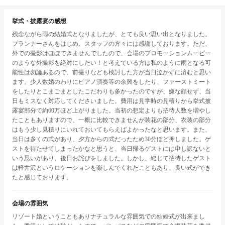
挙式・披露宴の感想
残念ながら雨の結婚式となりましたが、とても良い思い出となりました。
プランナーさんをはじめ、スタッフの方々には感謝しております。ただ、
外での撮影はほぼできませんでしたので、会場のプロモーションムービー
のような外撮影を絶対にしたい！と考えている方は私のように雨となる可
能性は勿論あるので、前撮りなども検討した方が当日泣かずに済むと思い
ます。少人数婚のわりにピアノ演奏等の余興をしたり、ファーストミート
をしたりとこまごまとしたこだわりも多かったのですが、嫌な顔せず、当
日もミスなく対応してくださいました。費用は見学時の見積りから挙式披
露宴部分で約60万ほど上がりました。当初の想定よりも招待人数を増やし
たこともありますので、一概に比較できませんが装花の部分、衣装の部分
はもう少し見積りにいれておいてもらえばよかったなと思います。また、
当日は多くの式があり、夕方からの式だったため30分ほど押しました。ゲ
ストを待たせてしまったかなと思うと、当日帰るゲストには申し訳ないと
いう思いがあり、後日お詫びをしました。しかし、総じて招待したゲスト
は軽井沢というロケーションを楽しんでくれたこともあり、良い式ができ
たと感じております。
会場の雰囲気
リゾート婚ということもありナチュラルな雰囲気での結婚式が出来まし