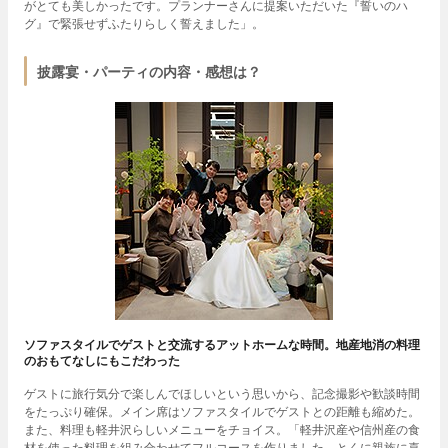
がとても美しかったです。プランナーさんに提案いただいた『誓いのハ
グ』で緊張せずふたりらしく誓えました」。
披露宴・パーティの内容・感想は？
ソファスタイルでゲストと交流するアットホームな時間。地産地消の料理
のおもてなしにもこだわった
ゲストに旅行気分で楽しんでほしいという思いから、記念撮影や歓談時間
をたっぷり確保。メイン席はソファスタイルでゲストとの距離も縮めた。
また、料理も軽井沢らしいメニューをチョイス。「軽井沢産や信州産の食
材を使った料理を組み合わせてフルコースを作りました。とくに親族に喜