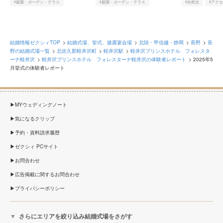
#庭園・ガーデン・テラス
#庭園・ガーデン・テラス
#自然光
#アク
#老舗・歴史がある
#緑豊か
#老舗・歴史がある
#緑豊か
#老舗・歴史がある
結婚情報ゼクシィTOP
結婚式場、挙式、披露宴会場
北陸・甲信越・静岡
長野
長
野の結婚式場一覧
北佐久郡軽井沢町
軽井沢駅
軽井沢プリンスホテル フォレスタ
ーナ軽井沢
軽井沢プリンスホテル フォレスターナ軽井沢の体験者レポート
2025年5
月挙式の体験者レポート
MYウェディングノート
気になるクリップ
予約・資料請求履歴
ゼクシィ PCサイト
お問合わせ
広告掲載に関するお問合わせ
プライバシーポリシー
さらにエリアを絞り込み結婚式場をさがす