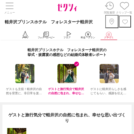
メニュー
閲覧履歴
クリップ一覧
軽井沢プリンスホテル フォレスターナ軽井沢
トップ
フォト・ムービー
フェア
料金・プラン
クチコミ
軽井沢プリンスホテル フォレスターナ軽井沢の
挙式・披露宴の感想などの結婚式体験者レポート
ゲストも主役！軽井沢の自
ゲストと旅行気分で軽井沢
ゲストに軽井沢らしさを感
然を背景に、非日常を楽し
の自然に包まれ、幸せな思
じてもらい、感謝を伝える
む結婚式
い出づくり
おもてなし
ゲストと旅行気分で軽井沢の自然に包まれ、幸せな思い出づく
り