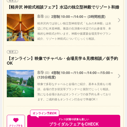
【軽井沢 神前式相談フェア】水辺の独立型神殿でリゾート和婚
8/8
2部制 10:00～/14:00～ (3時間程度)
(土)
軽井沢内では珍しい独立型神前挙式「もみの木神殿」は水
辺に佇む木造神殿。雅楽の生演奏や水辺でのお参進等、本
格的な神前式が叶います。神殿や披露宴会場見学やプラン
紹介、リゾート神前式についてじっくり相談。
【オンライン】映像でチャペル・会場見学＆見積相談／仮予約
OK
8/9
4部制 10:00～/11:00～/14:00～/15:00～
(日)
(120分程度)
映像で多彩なチャペルと会場のご紹介、基本＆見積もり相
談、会場の空き状況等プランナーと個別でじっくり相談。
気になる会場があればオンラインでの仮予約も承っており
ます。ご成約後もオンライン打合せで準備OK！
オンライン予約OK
ドレス試着や試食も楽しい
ブライダルフェアをCHECK
クリップする