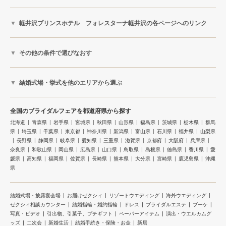
軽井沢プリンスホテル フォレスターナ軽井沢の各ページへのリンク
その他の条件で選びなおす
結婚式場・挙式を他のエリアから選ぶ
全国のブライダルフェアを都道府県から探す
北海道
青森県
岩手県
宮城県
秋田県
山形県
福島県
茨城県
栃木県
群馬
県
埼玉県
千葉県
東京都
神奈川県
新潟県
富山県
石川県
福井県
山梨県
長野県
静岡県
岐阜県
愛知県
三重県
滋賀県
京都府
大阪府
兵庫県
奈良県
和歌山県
岡山県
広島県
山口県
鳥取県
島根県
徳島県
香川県
愛
媛県
高知県
福岡県
佐賀県
長崎県
熊本県
大分県
宮崎県
鹿児島県
沖縄
県
結婚式場・披露宴会場
お届けゼクシィ
リゾートウエディング
海外ウエディング
ゼクシィ相談カウンター
結婚指輪・婚約指輪
ドレス
ブライダルエステ
ブーケ
写真・ビデオ
引出物、引菓子、プチギフト
ペーパーアイテム
演出・ウエルカムグ
ッズ
二次会
新婚生活
結婚手続き・保険・お金
新居