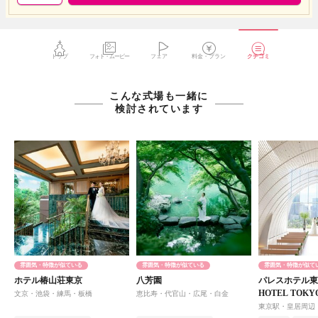
トップ
フォト・ムービー
フェア
料金・プラン
クチコミ
こんな式場も一緒に
検討されています
雰囲気・特徴が似ている
雰囲気・特徴が似ている
雰囲気・特徴が似て
ホテル椿山荘東京
八芳園
パレスホテル東京
HOTEL TOK
文京・池袋・練馬・板橋
恵比寿・代官山・広尾・白金
東京駅・皇居周辺