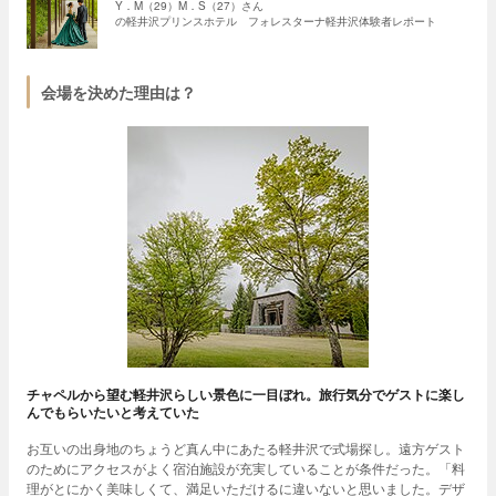
Y．M（29）M．S（27）さん
の軽井沢プリンスホテル フォレスターナ軽井沢体験者レポート
会場を決めた理由は？
チャペルから望む軽井沢らしい景色に一目ぼれ。旅行気分でゲストに楽し
んでもらいたいと考えていた
お互いの出身地のちょうど真ん中にあたる軽井沢で式場探し。遠方ゲスト
のためにアクセスがよく宿泊施設が充実していることが条件だった。「料
理がとにかく美味しくて、満足いただけるに違いないと思いました。デザ