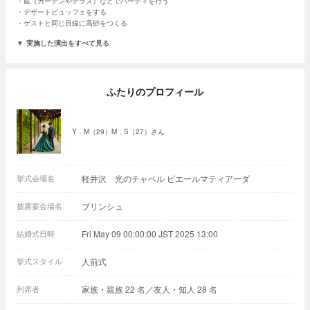
庭（ガーデンやテラス）などでパーティを行う
デザートビュッフェをする
ゲストと同じ目線に高砂をつくる
実施した演出をすべて見る
ふたりのプロフィール
Y．M（29）M．S（27）さん
挙式会場名
軽井沢 光のチャペル ピエールマティアーダ
披露宴会場名
ブリンシュ
結婚式日時
Fri May 09 00:00:00 JST 2025 13:00
挙式スタイル
人前式
列席者
家族・親族 22 名／友人・知人 28 名