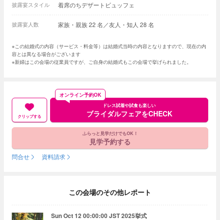
披露宴スタイル
着席のちデザートビュッフェ
披露宴人数
家族・親族 22 名／友人・知人 28 名
※この結婚式の内容（サービス・料金等）は結婚式当時の内容となりますので、現在の内
容とは異なる場合がございます
※新婦はこの会場の従業員ですが、ご自身の結婚式もこの会場で挙げられました。
オンライン予約OK
ドレス試着や試食も楽しい
ブライダルフェアをCHECK
クリップする
ふらっと見学だけでもOK！
見学予約する
問合せ
資料請求
この会場のその他レポート
Sun Oct 12 00:00:00 JST 2025挙式