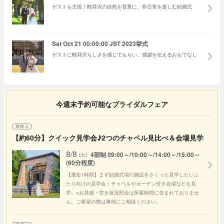
ゲストも主役！軽井沢の自然を背景に、非日常を楽しむ結婚式
Sat Oct 21 00:00:00 JST 2023挙式
ゲストに軽井沢らしさを感じてもらい、感謝を伝えるおもてなし
今週末予約可能なブライダルフェア
【約60分】クイック見学会♪2つのチャペル見比べ＆会場見学
8/8
4部制 09:00～/10:00～/14:00～/15:00～
(土)
(60分程度)
【最短1時間】まず結婚式場の施設をさくっと見学したいふ
たり向けの見学会！チャペルやガーデン付き会場などを見
学。※お見積・空き状況照会は所要時間に含まれておりませ
ん。ご希望の際は事前にご相談ください。