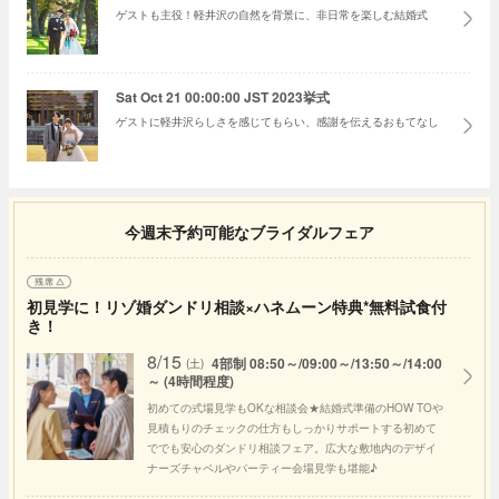
ゲストも主役！軽井沢の自然を背景に、非日常を楽しむ結婚式
Sat Oct 21 00:00:00 JST 2023挙式
ゲストに軽井沢らしさを感じてもらい、感謝を伝えるおもてなし
今週末予約可能なブライダルフェア
初見学に！リゾ婚ダンドリ相談×ハネムーン特典*無料試食付
き！
8/15
4部制 08:50～/09:00～/13:50～/14:00
(土)
～ (4時間程度)
初めての式場見学もOKな相談会★結婚式準備のHOW TOや
見積もりのチェックの仕方もしっかりサポートする初めて
ででも安心のダンドリ相談フェア。広大な敷地内のデザイ
ナーズチャペルやパーティー会場見学も堪能♪