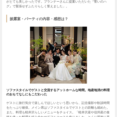
がとても美しかったです。プランナーさんに提案いただいた『誓いのハ
グ』で緊張せずふたりらしく誓えました」。
披露宴・パーティの内容・感想は？
ソファスタイルでゲストと交流するアットホームな時間。地産地消の料理
のおもてなしにもこだわった
ゲストに旅行気分で楽しんでほしいという思いから、記念撮影や歓談時間
をたっぷり確保。メイン席はソファスタイルでゲストとの距離も縮めた。
また、料理も軽井沢らしいメニューをチョイス。「軽井沢産や信州産の食
材を使った料理を組み合わせてフルコースを作りました。とくに親族に喜