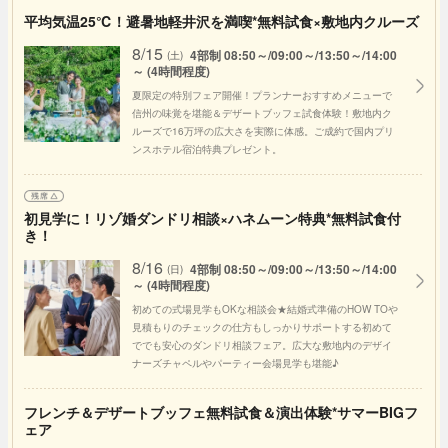
平均気温25℃！避暑地軽井沢を満喫*無料試食×敷地内クルーズ
8/15
4部制 08:50～/09:00～/13:50～/14:00
(土)
～ (4時間程度)
夏限定の特別フェア開催！プランナーおすすめメニューで
信州の味覚を堪能＆デザートブッフェ試食体験！敷地内ク
ルーズで16万坪の広大さを実際に体感。ご成約で国内プリ
ンスホテル宿泊特典プレゼント。
初見学に！リゾ婚ダンドリ相談×ハネムーン特典*無料試食付
き！
8/16
4部制 08:50～/09:00～/13:50～/14:00
(日)
～ (4時間程度)
初めての式場見学もOKな相談会★結婚式準備のHOW TOや
見積もりのチェックの仕方もしっかりサポートする初めて
ででも安心のダンドリ相談フェア。広大な敷地内のデザイ
ナーズチャペルやパーティー会場見学も堪能♪
フレンチ＆デザートブッフェ無料試食＆演出体験*サマーBIGフ
ェア