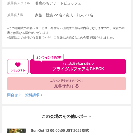
披露宴スタイル
着席のちデザートビュッフェ
披露宴人数
家族・親族 22 名／友人・知人 28 名
※この結婚式の内容（サービス・料金等）は結婚式当時の内容となりますので、現在の内
容とは異なる場合がございます
※新婦はこの会場の従業員ですが、ご自身の結婚式もこの会場で挙げられました。
オンライン予約OK
ドレス試着や試食も楽しい
ブライダルフェアをCHECK
クリップする
ふらっと見学だけでもOK！
見学予約する
問合せ
資料請求
この会場のその他レポート
Sun Oct 12 00:00:00 JST 2025挙式