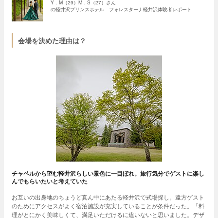
Y．M（29）M．S（27）さん
の軽井沢プリンスホテル フォレスターナ軽井沢体験者レポート
会場を決めた理由は？
チャペルから望む軽井沢らしい景色に一目ぼれ。旅行気分でゲストに楽し
んでもらいたいと考えていた
お互いの出身地のちょうど真ん中にあたる軽井沢で式場探し。遠方ゲスト
のためにアクセスがよく宿泊施設が充実していることが条件だった。「料
理がとにかく美味しくて、満足いただけるに違いないと思いました。デザ