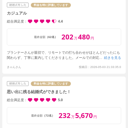
料金を特に評価しています
カジュアル
総合満足度
4.4
202
480
最終金額
（62名）
万
円
プランナーさんが親切で、リモートでの打ち合わせがほとんどだったにも
関わらず、丁寧に案内してくださりました。メールでの対応もスムーズで
続きを見る
した。おかげで、当日の式の流れはとてもよく、ゲストにも喜んでいただ
きゃんさん
投稿日：2026-05-03 21:33:35.0
けました。ラフでみんなが楽しめる式を目指していたので、イメージ通り
にプランニングしていただけたと思います。式場のスタッフは全て正社員
でサービスに定評があると伺っていましたが、慣れてない方が多いような
気がしました。当日はゲストの飲み物のサービスが遅かったり、忘れられ
料金を特に評価しています
ていたりしたようです。また、片付けの際に預かり荷物の忘れ物に気がつ
思い出に残る結婚式ができました！
いていただけなかったのが残念です。若いスタッフが多かったので、もう
少し教育について気をつけて欲しかったと思いました。
総合満足度
5.0
232
5
670
,
最終金額
（72名）
万
円