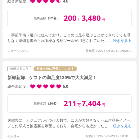
総合満足度
4.6
200
3
480
,
最終金額
（52名）
万
円
・事前準備
～遠方に住んでおり、こまめに足を運ぶことができなくても滞
りなく準備を進められる様な各種ツールが用意されていた。
（多すぎて使
続きを見る
いこなせなかったものもあったが…苦笑）
おかげ、準備自体は周囲から
シュージンさん
投稿日：2025-06-21 10:26:26.0
脅されていたほど苦労せず、割と最小労力で行うことができた。
仕事が
繁忙期だったこともあり、この辺は非常に助かったと感じる。
・挙式&披
露宴
～コンセプト通り、終始ホームパーティに近い雰囲気で進んでい
き、ゲストの方々に良い意味で緊張が見えていないのが良かった。
～ ゲ
料金を特に評価しています
ストとの距離が近かった一方、50人前後でもキャパは一杯に見えたので、
新郎新婦、ゲストの満足度130%で大大満足！
これ以上多いとやや手狭な印象になるかも。
～ スタッフの方の接客態度
は申し分なしであり、ちょっとしたサプライズなど粋だと感じる部分が多
総合満足度
5.0
かった。
一方で、『メイン料理の配膳が1人だけ忘れられていた』
や『飲み物が重複して出てきた』など細かいミスはあったと聞いた。（参
211
7
404
,
加者より後日談）
最終金額
（26名）
万
円
夫婦共に、カジュアルかつ少人数で、二人が大好きなゲーム作品をイメー
ジした挙式と披露宴を希望しており、自宅からも近かったこの会場を選び
続きを見る
ました。
事前準備に関しては、段取りも予めきちんと決められており、尚
ぬんさん
投稿日：2025-05-20 12:58:31.0
且つ会場の演出や結婚証明書、ランチョンマット等もこちらのイメージと