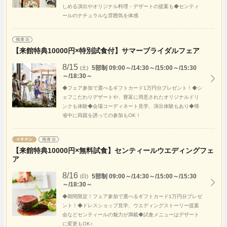
しめる演出やオリジナル料理・デザートの提案も◆センティ
ールのナチュラルな雰囲気を体感
【来館特典10000円×特別試食付】サマーブライダルフェア
8/15
5部制 09:00～/14:30～/15:00～/15:30
(土)
～/18:30～
◆フェア参加で選べるギフトカード1万円分プレゼント！◆シ
ェフこだわりデザートや、豊富に用意されたオリジナルドリ
ンクも体験◆会場コーディネート見学、演出体験もあり◆帰
省中に両親を誘っての参加もOK！
【来館特典10000円×無料試食】センティールウエディングフェ
ア
8/16
5部制 09:00～/14:30～/15:00～/15:30
(日)
～/18:30～
◆期間限定！フェア参加で選べるギフトカード1万円分プレゼ
ント！◆ドレスショップ見学、ウエディングストーリー提案
会などセンティールの魅力が満載◆試食メニューはデザート
に変更もOK♪