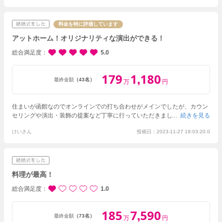
合致する提案を数々出してくださり、結婚式に対して右も左もわからない
私達に対してとても親切にご対応いただきました。
連絡のレスポンスも早
く、とても安心してやり取りが出来たと思います。
当日も細かく随所に渡
料金を特に評価しています
り手取り足取りレクチャーや誘導をしてくださり、特にウェディングケー
アットホーム！オリジナリティな演出ができる！
キについてはこちらの希望していたゲームアイテムの形にして作っていた
だき、ゲストからもケーキの完成度の高さにとても好評の声を沢山いただ
総合満足度
5.0
けました！
179
1
180
,
最終金額
（43名）
万
円
住まいが函館なのでオンラインでの打ち合わせが
メインでしたが、カウン
セリングや演出・装飾の提案など丁寧に行っていただきました。
続きを見る
北海道神
宮での神前式が希望だったので
和装を選び、神前式の予約と当日の動きも
けいさん
投稿日：2023-11-27 19:03:20.0
スムーズにアシストしていただけたのも安心でした。
また新郎新婦でダン
スと歌の余興を行いたいと希望
し、準備や演出、音響の事など親身に相談
にのって
いただき当日は自分達の納得のいくパフォーマンスが
できまし
た。
定番のケーキカットをしない代わりにデザートビュッフェにしました
が、デザート一つ一つが大変美味しく
クレープ焼き体験など小さい子ども
料理が最高！
達も楽しめる
内容の物があったのも良かったです。
総合満足度
1.0
185
7
590
,
最終金額
（73名）
万
円