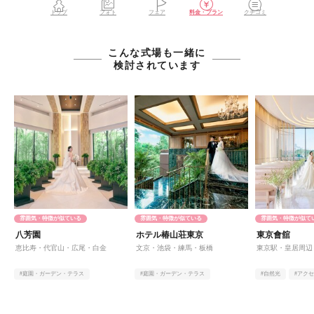
トップ
フォト
フェア
料金・プラン
クチコミ
こんな式場も一緒に
検討されています
雰囲気・特徴が似ている
雰囲気・特徴が似ている
雰囲気・特徴が似て
八芳園
ホテル椿山荘東京
東京會舘
恵比寿・代官山・広尾・白金
文京・池袋・練馬・板橋
東京駅・皇居周辺
#庭園・ガーデン・テラス
#庭園・ガーデン・テラス
#自然光
#アク
#アットホーム
#料理
#オンライン相談有
#ヨーロピアン
#料理