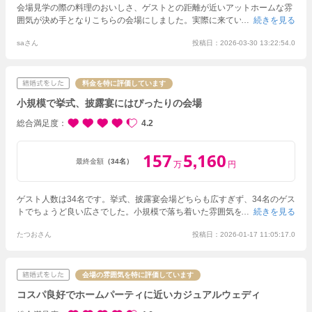
会場見学の際の料理のおいしさ、ゲストとの距離が近いアットホームな雰
囲気が決め手となりこちらの会場にしました。実際に来ていただいたゲス
続きを見る
トからも「とても温かい結婚式だった」「料理がとても美味しかった」と
saさん
投稿日：2026-03-30 13:22:54.0
声をかけてもらいました。
打ち合わせもオンラインで気軽に行うことがで
き、プランナーさんには丁寧に対応していただきました。形式的な結婚式
ではなく、大切なゲストに見守られながらのリビングでの人前式や、ゲス
トとの時間を楽しめるスイーツビュッフェや簡単なゲームをとり入れた披
料金を特に評価しています
露宴など自分たちのやりたいことを行うことができ本当に思い出に残る温
小規模で挙式、披露宴にはぴったりの会場
かい結婚式ができました。持ち込み料がかからかったので、お色直しのド
レスやブーケ、お酒も自分たちで好きなものを用意することができたのも
総合満足度
4.2
よかったです。
157
5
160
,
最終金額
（34名）
万
円
ゲスト人数は34名です。挙式、披露宴会場どちらも広すぎず、34名のゲス
トでちょうど良い広さでした。小規模で落ち着いた雰囲気を望んでいる方
続きを見る
には大変おすすめです。
事前準備、打ち合わせはスムーズでした。定休日
たつおさん
投稿日：2026-01-17 11:05:17.0
以外の連絡は電話もすぐにつながりますし、メールも半日以内に返信いた
だきました。
結婚式は想像通り満足する内容でした。私たち夫婦の雰囲気
に合わせて式場のセットやプログラム作成を進めてくださる、都度内容に
不満がないか確認してくださり安心して進めることができております。
会場の雰囲気を特に評価しています
コスパ良好でホームパーティに近いカジュアルウェディ