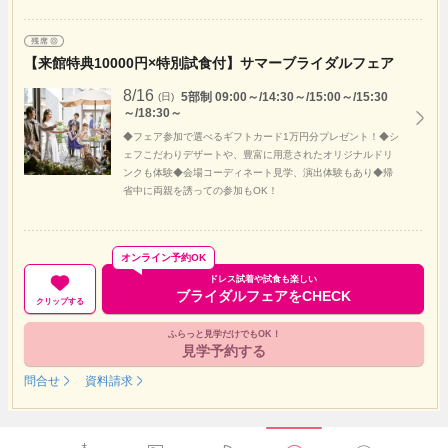
【来館特典10000円×特別試食付】サマーブライダルフェア
8/16
5部制 09:00～/14:30～/15:00～/15:30
(日)
～/18:30～
◆フェア参加で選べるギフトカード1万円分プレゼント！◆シ
ェフこだわりデザートや、豊富に用意されたオリジナルドリ
ンクも体験◆会場コーディネート見学、演出体験もあり◆帰
省中に両親を誘っての参加もOK！
オンライン予約OK
ドレス試着や試食も楽しい
ブライダルフェアをCHECK
クリップする
ふらっと見学だけでもOK！
見学予約する
問合せ
資料請求