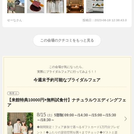
できるか提案してくださったりと、スムーズに進んでいったように思いま
す。持ち込みにしたものがある中で、ペーパーアイテムの添削を丁寧にし
ていただいたり、他の業者さんとも連携を取っていただいたおかげで、当
日を迎えることができました。
せーなさん
提携のドレスショップである、エドゥさ
投稿日：2023-08-18 12:38:43.0
んでドレスレンタル、ヘアメイクをお願いしました。ドレスと合わせたメ
イク、小物についてもアドバイスしていただき、当日のニキビや虫刺され
も消してくれて嬉しかったです！自分に合ったメイクをしてくれます。
この会場のクチコミをもっと見る
個人的にありがたかったポイントは、ムービーのデータは共有ドライブに
アップすることでよかったこと。また、BGMも、CDを用意するのではな
く、式場さんのデータから選ぶことができたことです。
この会場が気になったら、
実際にブライダルフェアに行ってみよう！！
今週末予約可能なブライダルフェア
【来館特典10000円×無料試食付】ナチュラルウエディングフェ
ア
8/15
5部制 09:00～/14:30～/15:00～/15:30
(土)
～/18:30～
◆期間限定！フェア参加で選べるギフトカード1万円分プレゼ
ント！◆ふたりの貸切空間を隅々までチェック◆ゲストと楽