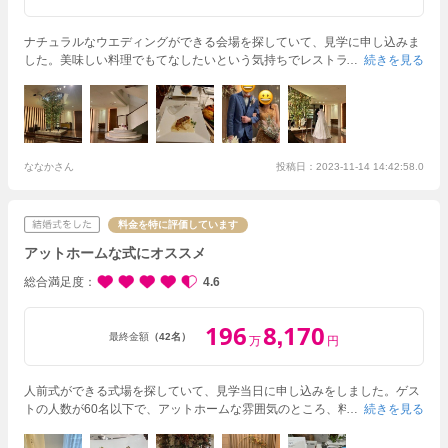
ナチュラルなウエディングができる会場を探していて、見学に申し込みま
した。
美味しい料理でもてなしたいという気持ちでレストランウエディン
続きを見る
グを考えてましたが、センティールさんは全てが自分たちの理想にピッタ
リでした！
試食会に参加した中で1番料理が美味しかったという理由で式
場を決めました！
式は人前式で行いましたが、人数が多かった為にロビー
で行いました。ロビーもシンボルツリーや螺旋階段があり、雰囲気がとて
も良かったです。
友人からもアットホームでいい式だったと褒められまし
た！
ななかさん
決め手だった料理も勿論参列者さんから評判が良く、スイーツブッフ
投稿日：2023-11-14 14:42:58.0
ェまでとても満足感の高い内容でした！
結婚式が終わったあとのスタッフ
さんの温かさにも感動しました！
とにかく満足な1日になりました。
料金を特に評価しています
アットホームな式にオススメ
総合満足度
4.6
196
8
170
,
最終金額
（42名）
万
円
人前式ができる式場を探していて、見学当日に申し込みをしました。ゲス
トの人数が60名以下で、アットホームな雰囲気のところ、料理のおいしさ
続きを見る
が気に入りました。
プランナーさんや、コーディネーターさんとの打ち
合わせでは、私たちのやりたいことを聞いてくださったり、どんな方法が