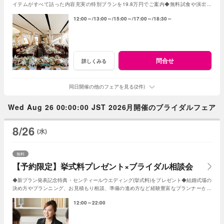
イテムがすべて詰った内容充実の特別プランを19.8万円でご案内◆無料試食や演出体
験、会場コーディネートや会場見学も◆
12:00～
13:00～
15:00～
17:00～
18:30～
問合せ
詳しくみる
同日開催の他のフェアを見る(2件)
Wed Aug 26 00:00:00 JST 2026月開催のブライダルフェア
8/26
(水)
無料
【予約限定】挙式料プレゼント×ブライダル相談会
◆新プラン発表記念特典・センティールウエディング(挙式料)をプレゼント◆結婚式場の
決め方やプランニング、お見積もり相談、準備の進め方など経験豊富なプランナーがし
っかりサポート◆WEB予約限定の相談会
12:00～22:00