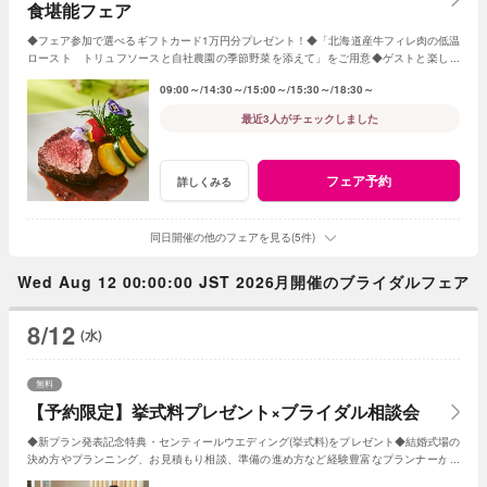
食堪能フェア
◆フェア参加で選べるギフトカード1万円分プレゼント！◆「北海道産牛フィレ肉の低温
ロースト トリュフソースと自社農園の季節野菜を添えて」をご用意◆ゲストと楽しめ
る演出やオリジナル料理・デザートの提案も
09:00～
14:30～
15:00～
15:30～
18:30～
最近3人がチェックしました
フェア予約
詳しくみる
同日開催の他のフェアを見る(5件)
Wed Aug 12 00:00:00 JST 2026月開催のブライダルフェア
8/12
(水)
無料
【予約限定】挙式料プレゼント×ブライダル相談会
◆新プラン発表記念特典・センティールウエディング(挙式料)をプレゼント◆結婚式場の
決め方やプランニング、お見積もり相談、準備の進め方など経験豊富なプランナーがし
っかりサポート◆WEB予約限定の相談会