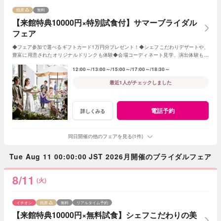
残席
無料
【来館特典10000円×特別試食付】サマーブライダル
フェア
◆フェア参加で選べるギフトカード1万円分プレゼント！◆シェフこだわりデザートや、
豊富に用意されたオリジナルドリンクも体験◆会場コーディネート見学、演出体験もあ
り◆帰省中に両親を誘っての参加もOK！
12:00～
13:00～
15:00～
17:00～
18:30～
最近1人がチェックしました
電話予約
詳しくみる
同日開催の他のフェアを見る(1件)
Tue Aug 11 00:00:00 JST 2026月開催のブライダルフェア
8/11
(火)
イチオシ
残席
無料
リアルタイム予約
【来館特典10000円×無料試食】シェフこだわりの美