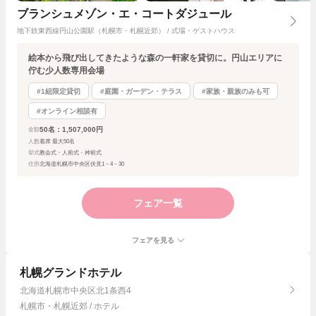
ブランシュメゾン・エ・コートダジュール
地下鉄東西線円山公園駅（札幌市・札幌近郊） / 式場・ゲストハウス
絵本から飛び出してきたような森の一軒家を貸切に。円山エリアに
佇む少人数専用会場
#1組限定貸切
#庭園・ガーデン・テラス
#家族・親族のみも可
#オンライン相談有
50名：1,507,000円
金額
人数
着席 最大50名
挙式
教会式・人前式・神前式
住所
北海道札幌市中央区伏見1－4－30
フェア一覧
フェアを見る
札幌グランドホテル
北海道札幌市中央区北1条西4
札幌市・札幌近郊 / ホテル