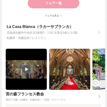
フェア一覧
フェアを見る
La Casa Blanca（ラカーサブランカ）
北海道札幌市中央区北3条西2－1 NC北専北3条ビル2階
札幌市・札幌近郊 / レストラン
宮の森フランセス教会
西28丁目駅（札幌市・札幌近郊） / 式場・ゲストハウス