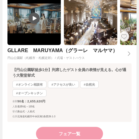
GLLARE MARUYAMA（グラーレ マルヤマ）
円山公園駅（札幌市・札幌近郊） / 式場・ゲストハウス
【円山公園駅徒歩1分】列席したゲスト全員の表情が見える。心が通
う大聖堂挙式
#オンライン相談有
#アクセスが良い
#自然光
#オープンキッチン
90名：2,655,620円
金額
人数
着席6名～120名
挙式
教会式・人前式
住所
北海道札幌市中央区南1条西28-1-3
フェア一覧