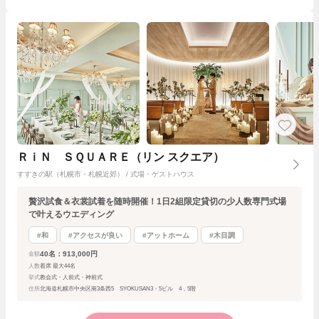
ＲｉＮ ＳＱＵＡＲＥ（リン スクエア）
すすきの駅（札幌市・札幌近郊） / 式場・ゲストハウス
贅沢試食＆衣裳試着を随時開催！1日2組限定貸切の少人数専門式場
で叶えるウエディング
#和
#アクセスが良い
#アットホーム
#木目調
40名：913,000円
金額
人数
着席 最大44名
挙式
教会式・人前式・神前式
住所
北海道札幌市中央区南3条西5 SYOKUSAN3・5ビル 4，5階