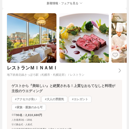
新着情報・フェアを見る
レストランＭＩＮＡＭＩ
地下鉄南北線さっぽろ駅（札幌市・札幌近郊） / レストラン
ゲストから『美味しい』と絶賛される！上質なおもてなしと料理が
主役のウエディング
#アクセスが良い
#大人の雰囲気
#エレガント
#家族・親族のみも可
90名：2,810,680円
金額
人数
着席2名～135名
挙式
教会式・人前式