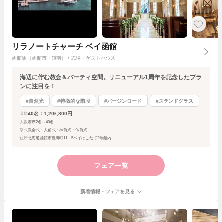
リラノートチャーチ ベイ函館
函館駅（函館市・道南） / 式場・ゲストハウス
海辺に佇む教会＆パーティ空間。リニューアル1周年を記念したプラ
ンに注目を！
#自然光
#特徴的な階段
#バージンロード
#ステンドグラス
40名：1,206,800円
金額
人数
着席2名～40名
挙式
教会式・人前式・神前式・仏前式
住所
北海道函館市豊川町11－5ベイはこだて2号館内
フェア一覧
新着情報・フェアを見る