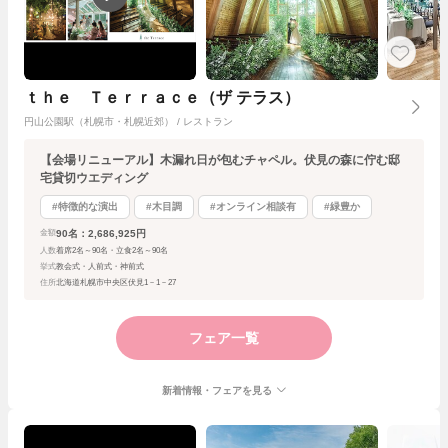
ｔｈｅ Ｔｅｒｒａｃｅ（ザ テラス）
円山公園駅（札幌市・札幌近郊） / レストラン
【会場リニューアル】木漏れ日が包むチャペル。伏見の森に佇む邸
宅貸切ウエディング
#特徴的な演出
#木目調
#オンライン相談有
#緑豊か
90名：2,686,925円
金額
人数
着席2名～90名・立食2名～90名
挙式
教会式・人前式・神前式
住所
北海道札幌市中央区伏見1－1－27
フェア一覧
新着情報・フェアを見る