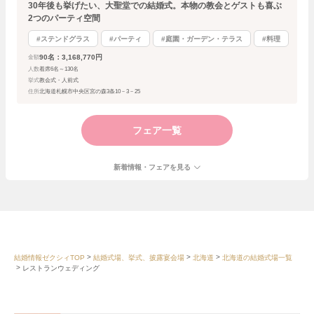
30年後も挙げたい、大聖堂での結婚式。本物の教会とゲストも喜ぶ
2つのパーティ空間
#ステンドグラス
#パーティ
#庭園・ガーデン・テラス
#料理
90名：3,168,770円
金額
人数
着席6名～130名
挙式
教会式・人前式
住所
北海道札幌市中央区宮の森3条10－3－25
フェア一覧
新着情報・フェアを見る
結婚情報ゼクシィTOP
結婚式場、挙式、披露宴会場
北海道
北海道の結婚式場一覧
レストランウェディング