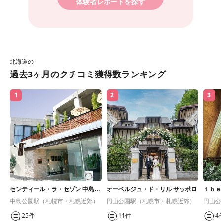
体験者レポートを探す
北海道の
過去3ヶ月のクチコミ獲得数ランキング
1
2
3
センティール・ラ・セゾン 中島公
オーベルジュ・ド・リル サッポロ
ｔｈｅ
園
ス）
中島公園駅（札幌市・札幌近郊）
円山公園駅（札幌市・札幌近郊）
円山公
25件
11件
4