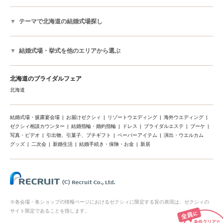
テーマで北海道の結婚式場探し
結婚式場・挙式を他のエリアから選ぶ
北海道のブライダルフェア
北海道
結婚式場・披露宴会場
お届けゼクシィ
リゾートウエディング
海外ウエディング
ゼクシィ相談カウンター
結婚指輪・婚約指輪
ドレス
ブライダルエステ
ブーケ
写真・ビデオ
引出物、引菓子、プチギフト
ペーパーアイテム
演出・ウエルカム
グッズ
二次会
新婚生活
結婚手続き・保険・お金
新居
※各会場・各ショップの情報ページにおけるゼクシィに限定する旨の表現は、ゼクシィの
サイト限定であることを指します。