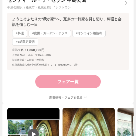
センティール・ラ・セゾン 中島公園
中島公園駅（札幌市・札幌近郊） / レストラン
ようこそふたりの“我が家”へ。寛ぎの一軒家を貸し切り、料理と会
話を愉しむ一日
#料理
#庭園・ガーデン・テラス
#オンライン相談有
#1組限定貸切
70名：1,850,000円
金額
人数
着席2名～78名・立食2名～80名
挙式
教会式・人前式・神前式
住所
北海道札幌市中央区南9条西4－2－1 EMOTION 1～2階
フェア一覧
新着情報・フェアを見る