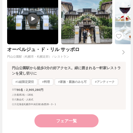
オーベルジュ・ド・リル サッポロ
円山公園駅（札幌市・札幌近郊） / レストラン
円山公園駅から徒歩3分の好アクセス。緑に囲まれる一軒家レストラ
ンを貸し切りに
#1組限定貸切
#料理
#家族・親族のみも可
#アンティーク
90名：2,905,280円
金額
人数
着席2名～130名
挙式
教会式・人前式
住所
北海道札幌市中央区南1条西28－3－1
フェア一覧