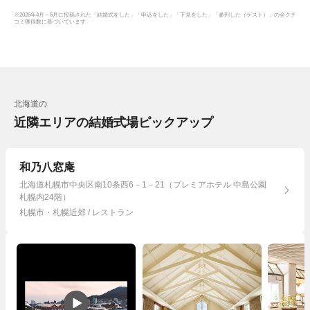
※2026年4月～6月に投稿された「結婚式をした」「申込をした」「下見をした」「参列した（ゲスト）」の全クチ
コミ獲得数に基づいています
北海道の
近隣エリアの結婚式場ピックアップ
和乃八窓庵
北海道札幌市中央区南10条西6－1－21（プレミアホテル 中島公園
札幌内24階）
札幌市・札幌近郊 / レストラン