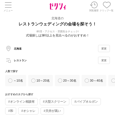
メニュー
閲覧履歴
クリップ一覧
北海道の
レストランウェディングの会場を探そう！
料理・アクセス・雰囲気をチェック
式場探しは3軒以上を見比べるのがおすすめ！
北海道
変更
レストラン
変更
人数で探す
～10名
10～20名
20～30名
30～40名
おすすめのタグから探す
#オンライン相談有
#大型スクリーン
#パイプオルガン
#和
#オシャレ
#天井が高い