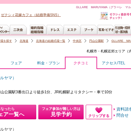
GLLARE MARUYAMA（グラーレ 
ゼクシィ花嫁カフェ（結婚準備SNS）
会場を探す
北海道
北海道の結婚式場一覧
中央区
円山公園駅
GLLARE 
札幌市・札幌近郊
エリア（
フェア
料金・プラン
クチコミ
アクセス/TEL
マルヤマ）
山公園駅3番出口より徒歩1分、JR札幌駅よりタクシー・車で10分
になったら
フェア参加が難しい方は
資料請
ェア一覧へ
見学予約
問合せ
クリップする
マルヤマ）