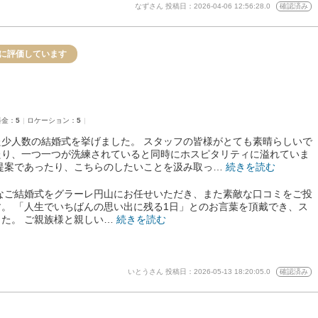
なずさん
投稿日：2026-04-06 12:56:28.0
確認済み
に評価しています
料金：
5
ロケーション：
5
少人数の結婚式を挙げました。 スタッフの皆様がとても素晴らしいで
たり、一つ一つが洗練されていると同時にホスピタリティに溢れていま
提案であったり、こちらのしたいことを汲み取っ…
続きを読む
なご結婚式をグラーレ円山にお任せいただき、また素敵な口コミをご投
。 「人生でいちばんの思い出に残る1日」とのお言葉を頂戴でき、ス
た。 ご親族様と親しい…
続きを読む
いとうさん
投稿日：2026-05-13 18:20:05.0
確認済み