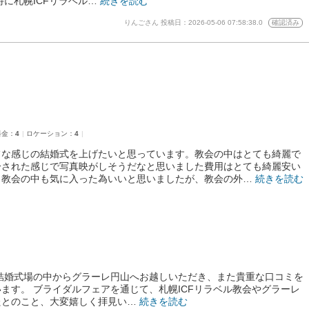
特に札幌ICFリラベル…
続きを読む
りんごさん
投稿日：2026-05-06 07:58:38.0
確認済み
料金：
4
ロケーション：
4
フな感じの結婚式を上げたいと思っています。教会の中はとても綺麗で
一された感じで写真映がしそうだなと思いました費用はとても綺麗安い
、教会の中も気に入った為いいと思いましたが、教会の外…
続きを読む
結婚式場の中からグラーレ円山へお越しいただき、また貴重な口コミを
ます。 ブライダルフェアを通じて、札幌ICFリラベル教会やグラーレ
たとのこと、大変嬉しく拝見い…
続きを読む