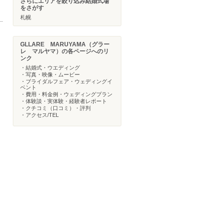
さらにエリアを絞り込み結婚式場
をさがす
札幌
GLLARE MARUYAMA（グラー
レ マルヤマ）の各ページへのリ
ンク
・結婚式・ウエディング
・写真・映像・ムービー
・ブライダルフェア・ウェディングイ
ベント
・費用・料金例・ウェディングプラン
・体験談・実体験・経験者レポート
・クチコミ（口コミ）・評判
・アクセス/TEL