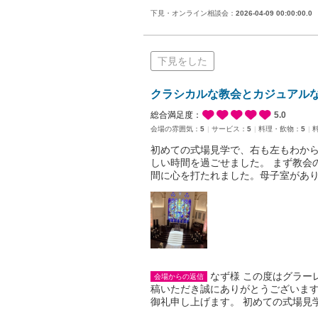
下見・オンライン相談会：
2026-04-09 00:00:00.0
下見をした
クラシカルな教会とカジュアル
総合満足度：
5.0
会場の雰囲気：
5
サービス：
5
料理・飲物：
5
初めての式場見学で、右も左もわか
しい時間を過ごせました。 まず教会
間に心を打たれました。母子室があり
なず様 この度はグラー
会場からの返信
稿いただき誠にありがとうございます
御礼申し上げます。 初めての式場見