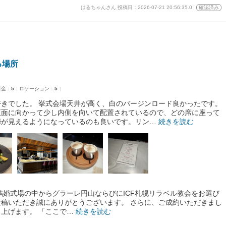
はるちゃんさん
投稿日：2026-07-21 20:56:35.0
確認済み
る場所
料金：
5
ロケーション：
5
きでした。 挙式会場天井が高く、白のバージンロード良かったです。
が正面に向かって少し内側を向いて配置されているので、どの席に座って
婦が見えるようになっているのも良いです。リン…
続きを読む
結婚式場の中からグラーレ円山ならびにICF札幌リラベル教会をお選び
稿いただき誠にありがとうございます。 さらに、ご成約いただきまし
上げます。 「ここで…
続きを読む