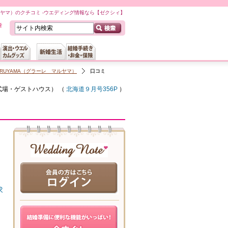
マルヤマ）のクチコミ -ウエディング情報なら【ゼクシィ】
MARUYAMA（グラーレ マルヤマ）
口コミ
式場・ゲストハウス
） （
北海道９月号356P
）
求