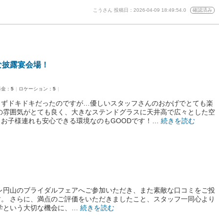
こうさん
投稿日：2026-04-09 18:49:54.0
確認済み
な披露宴会場！
料金：
5
ロケーション：
5
らずドキドキだったのですが…優しいスタッフさんのおかげでとても楽
の雰囲気がとても良く、大きなステンドグラスに天井高で広々とした空
お子様連れも安心できる環境なのもGOODです！…
続きを読む
レ円山のブライダルフェアへご参加いただき、また素敵な口コミをご投
。 さらに、満点のご評価をいただきましたこと、スタッフ一同心より
学という大切な機会に、…
続きを読む