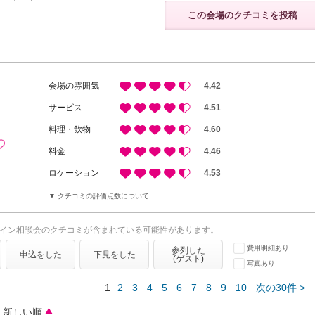
この会場のクチコミを投稿
会場の雰囲気
4.42
サービス
4.51
料理・飲物
4.60
料金
4.46
ロケーション
4.53
クチコミの評価点数について
イン相談会のクチコミが含まれている可能性があります。
費用明細あり
参列した
申込をした
下見をした
(ゲスト)
写真あり
1
2
3
4
5
6
7
8
9
10
次の30件 >
新しい順