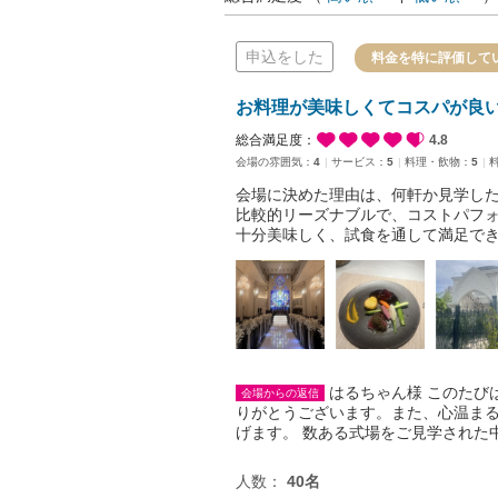
申込をした
料金を特に評価して
お料理が美味しくてコスパが良
総合満足度：
4.8
会場の雰囲気：
4
サービス：
5
料理・飲物：
5
会場に決めた理由は、何軒か見学した
比較的リーズナブルで、コストパフ
十分美味しく、試食を通して満足で
はるちゃん様 このたび
会場からの返信
りがとうございます。また、心温ま
げます。 数ある式場をご見学された
人数：
40名