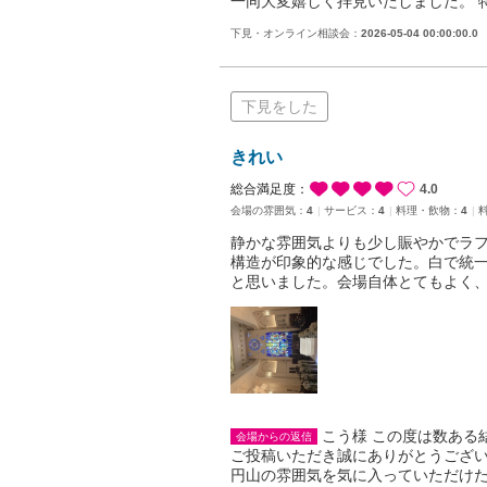
一同大変嬉しく拝見いたしました。 
下見・オンライン相談会：
2026-05-04 00:00:00.0
下見をした
きれい
総合満足度：
4.0
会場の雰囲気：
4
サービス：
4
料理・飲物：
4
静かな雰囲気よりも少し賑やかでラ
構造が印象的な感じでした。白で統
と思いました。会場自体とてもよく
こう様 この度は数ある
会場からの返信
ご投稿いただき誠にありがとうござい
円山の雰囲気を気に入っていただけ