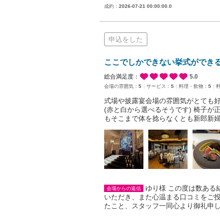
成約：
2026-07-21 00:00:00.0
申込をした
ここでしかできない挙式ができ
総合満足度：
5.0
会場の雰囲気：
5
サービス：
5
料理・飲物：
5
式場や披露宴会場の雰囲気がとても好
(赤と白から選べるそうです) 椅子
もそこまで体を捻らなくとも新郎新
ゆり様 この度は数ある
会場からの返信
いただき、また心温まる口コミをご投
たこと、スタッフ一同心より御礼申し