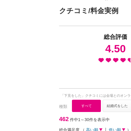
クチコミ/料金実例
総合評価
4.50
「下見をした」クチコミには会場とのオンラ
すべて
結婚式をした
種類
462
件中1～30件を表示中
総合満足度
（
高い順
低い順
）