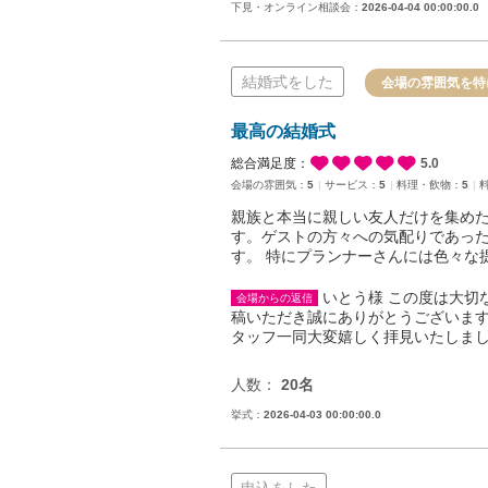
下見・オンライン相談会：
2026-04-04 00:00:00.0
結婚式をした
会場の雰囲気を特
最高の結婚式
総合満足度：
5.0
会場の雰囲気：
5
サービス：
5
料理・飲物：
5
親族と本当に親しい友人だけを集めた
す。ゲストの方々への気配りであっ
す。 特にプランナーさんには色々な
いとう様 この度は大切
会場からの返信
稿いただき誠にありがとうございます
タッフ一同大変嬉しく拝見いたしまし
人数：
20名
挙式：
2026-04-03 00:00:00.0