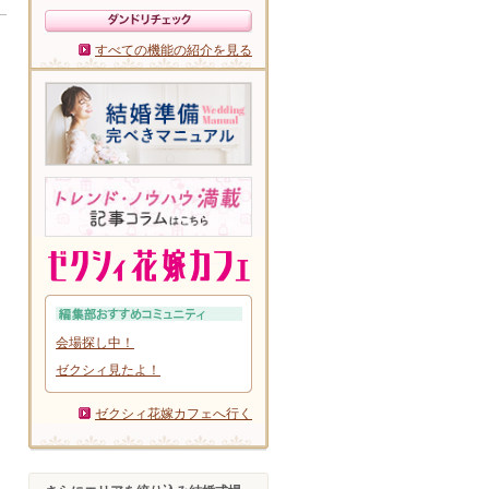
すべての機能の紹介を見る
会場探し中！
ゼクシィ見たよ！
ゼクシィ花嫁カフェへ行く