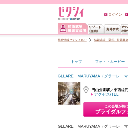
ログイン
結婚情報ゼクシィTOP
結婚式場、挙式、披露宴
トップ
フォト・ムービー
GLLARE MARUYAMA（グラーレ 
円山公園駅
／東西線円
アクセス/TEL
この会場が気
ブライダルフ
GLLARE MARUYAMA（グラーレ 