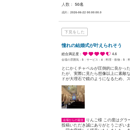
人数：
50名
成約：
2026-06-22 00:00:00.0
下見をした
憧れの結婚式が叶えられそう
総合満足度：
4.6
会場の雰囲気：
5
サービス：
4
料理・飲物：
5
とにかくチャペルが圧倒的に良かっ
たが、実際に見たら想像以上に素敵
ドが大理石で鏡のようになるため、
りんご様 この度はグラ
会場からの返信
投稿いただき誠にありがとうございま