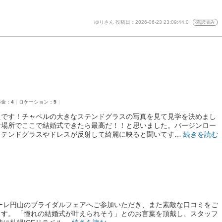
ゆりさん
投稿日：2026-06-23 23:09:44.0
確認済み
料金：
4
ロケーション：
5
たです！チャペルの大きなステンドグラスの写真を見て見学を決めまし
な場所でここで結婚式できたら最高だ！！と思いました。バージンロー
ステンドグラスやドレスが反射して綺麗に映ると聞いてす…
続きを読む
ーレ円山のブライダルフェアへご参加いただき、また素敵な口コミをご
す。 「憧れの結婚式が叶えられそう」とのお言葉を頂戴し、スタッフ