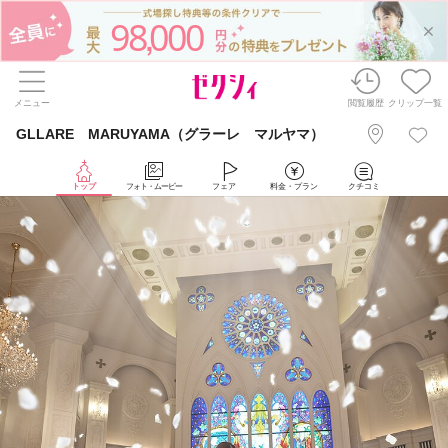
98
000
,
メニュー
閲覧履歴
クリップ一覧
GLLARE MARUYAMA（グラーレ マルヤマ）
トップ
フォト・ムービー
フェア
料金・プラン
クチコミ