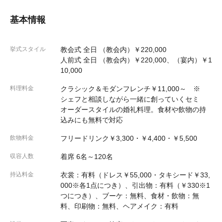
基本情報
挙式スタイル
教会式 全日 （教会内）￥220,000
人前式 全日 （教会内）￥220,000、（宴内）￥1
10,000
料理料金
クラシック＆モダンフレンチ￥11,000～ ※
シェフと相談しながら一緒に創っていくセミ
オーダースタイルの婚礼料理。食材や飲物の持
込みにも無料で対応
飲物料金
フリードリンク￥3,300・￥4,400・￥5,500
収容人数
着席 6名～120名
持込料金
衣裳：有料（ドレス￥55,000・タキシード￥33,
000※各1点につき）、引出物：有料（￥330※1
つにつき）、ブーケ：無料、食材・飲物：無
料、印刷物：無料、ヘアメイク：有料