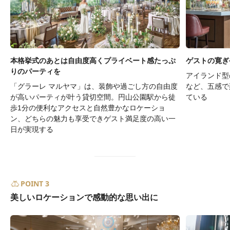
本格挙式のあとは自由度高くプライベート感たっぷ
ゲストの寛ぎ
りのパーティを
アイランド型
「グラーレ マルヤマ」は、装飾や過ごし方の自由度
など、五感で
が高いパーティが叶う貸切空間。円山公園駅から徒
ている
歩1分の便利なアクセスと自然豊かなロケーショ
ン、どちらの魅力も享受できゲスト満足度の高い一
日が実現する
POINT 3
美しいロケーションで感動的な思い出に