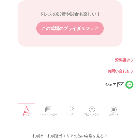
ドレスの試着や試食も楽しい！
この式場のブライダルフェア
資料請求
お問い合わせ
シェア
LINE
メー
で
ルで
シェ
シェ
アす
アす
る
る
トップ
フォト・ムービー
フェア
料金・プラン
クチコミ
札幌市・札幌近郊エリアの他の会場を見る