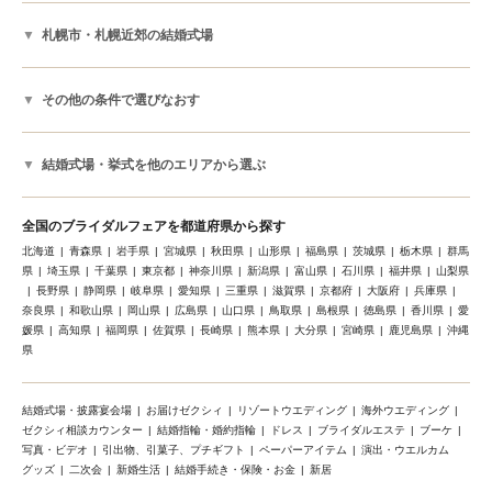
札幌市・札幌近郊の結婚式場
その他の条件で選びなおす
結婚式場・挙式を他のエリアから選ぶ
全国のブライダルフェアを都道府県から探す
北海道
青森県
岩手県
宮城県
秋田県
山形県
福島県
茨城県
栃木県
群馬
県
埼玉県
千葉県
東京都
神奈川県
新潟県
富山県
石川県
福井県
山梨県
長野県
静岡県
岐阜県
愛知県
三重県
滋賀県
京都府
大阪府
兵庫県
奈良県
和歌山県
岡山県
広島県
山口県
鳥取県
島根県
徳島県
香川県
愛
媛県
高知県
福岡県
佐賀県
長崎県
熊本県
大分県
宮崎県
鹿児島県
沖縄
県
結婚式場・披露宴会場
お届けゼクシィ
リゾートウエディング
海外ウエディング
ゼクシィ相談カウンター
結婚指輪・婚約指輪
ドレス
ブライダルエステ
ブーケ
写真・ビデオ
引出物、引菓子、プチギフト
ペーパーアイテム
演出・ウエルカム
グッズ
二次会
新婚生活
結婚手続き・保険・お金
新居