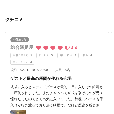
た」。
クチコミ
申込をした
総合満足度
4.4
5
5
4
4
会場の雰囲気
サービス
料理・飲物
料金
4
ロケーション
成約
2023-12-10 00:00:00.0
人数
90名
ゲストと最高の瞬間が作れる会場
式場に入るとステンドグラスが最初に目に入りその綺麗さ
に圧倒されました。またチャペルで挙式を挙げるのが元々
憧れだったのでとても気に入りました。待機スペースも手
入れが行き渡っており凄く綺麗で、だけど歴史を感じさせ
るものも置いてあり魅力的でした。ゲストも挙式が始まる