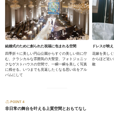
結婚式のために創られた祝福に包まれる空間
ドレスが映え
四季折々に美しい円山公園からすぐの美しい街に佇
花嫁を美しく
む、クラシカルな雰囲気の大聖堂、フォトジェニッ
からほど近い
クなゲストハウスの空間で、一瞬一瞬を美しく写真
敵
に残せる。いつまでも見返したくなる思い出をアル
バムにして
POINT 4
非日常の舞台を叶える上質空間とおもてなし