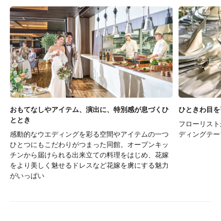
おもてなしやアイテム、演出に、特別感が息づくひ
ひときわ目を
ととき
フローリスト
感動的なウエディングを彩る空間やアイテムの一つ
ディングテー
ひとつにもこだわりがつまった同館。オープンキッ
チンから届けられる出来立ての料理をはじめ、花嫁
をより美しく魅せるドレスなど花嫁を虜にする魅力
がいっぱい