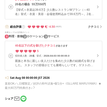
20名の場合
55万550円
【挙式＋衣裳込39.6万】少人数レストランWプラン（～40
名）挙式・衣裳・美容・会場使用料込みで39.6万円～。2名か
らできる本格少人数ウェディング。
4.50
総合
評価
クチコミ
(462件)
先輩カップルの評価ポイント
1
2
3
料理・飲物
ロケーション
サービス
40名以下の式を挙げたクチコミ
があります
5
招待者人数：
20名
挙式：
2026-04-03 00:00:00.0
親族と本当に親しい友人だけを集めた少人数の結婚式を挙げま
した。 スタッフの皆様がとても素晴らしいです。ゲストの
方々への気配りであったり、一つ一つが洗練されていると同時
にホスピタリティに溢れています。 特にプランナーさんには
Sat Aug 08 00:00:00 JST 2026
色々な提案であったり、こちらのしたいことを汲み取って形に
していただきました。 お年寄りのゲストへの配慮や披露宴の
直前OK♪＼日曜限定／好評の和牛試食×駅1分×《GLLARE MARUYAMA》★
楽しそうなアットホームな雰囲気がとてもゲストに好評でし
最大80万円特典付き♪
た。 人生でいちばんの思い出に残る1日になりました。 本当
に楽しかったです。
シェア
LINE
メー