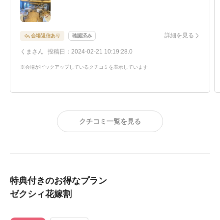
までの間、リラックスして過ごしていただけると感じまし
た。
披露宴会場は雰囲気が良く、新郎新婦の席とゲストとの距
詳細を見る
会場返信あり
確認済み
離も近くゲストが楽しめるようなイメージがしやすかった
くまさん
投稿日：2024-02-21 10:19:28.0
です。目の前で作っている様子が拝見出来るようになって
おりそれも決め手の１つでした。
※会場がピックアップしているクチコミを表示しています
花嫁のドレスも種類が多く、デザインもどれも素敵なもの
ばかりでした。ただ時間の都合上もあるとは思いますが、
1回のドレス合わせでウェディングドレス3着、カラードレ
ス3着の計6着しか着れないのは少し残念でした。ですが
クチコミ一覧を見る
コーディネーターさんが凄く親身になって考えてくださり
楽しくスムーズに試着することが出来ました。
特典付きのお得なプラン
ゼクシィ花嫁割