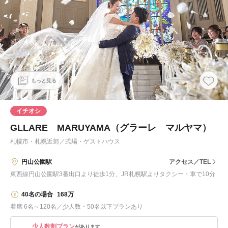
もっと見る
イチオシ
GLLARE MARUYAMA（グラーレ マルヤマ）
札幌市・札幌近郊
／
式場・ゲストハウス
円山公園駅
アクセス／TEL
東西線円山公園駅3番出口より徒歩1分、JR札幌駅よりタクシー・車で10分
40名の場合
168万
着席 6名～120名／少人数・50名以下プランあり
少人数割プラン
があります