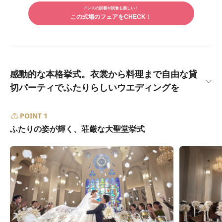
で
ルで
シェ
ドレスの試着や試食も楽しい！
シェ
アす
この式場のフェアをCHECK！
アす
る
る
感動的な本格挙式。衣裳から料理まで自由な貸
切パーティでふたりらしいウエディングを
POINT 1
ふたりの姿が輝く、荘厳な大聖堂挙式