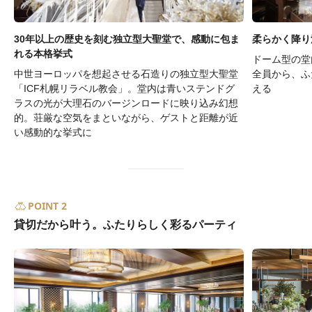
30年以上の歴史を刻む独立型大聖堂で、感動に包ま
柔らかく降り
れる本格挙式
ドーム型の堂
中世ヨーロッパを想起させる石造りの独立型大聖堂
全員から、ふ
「ICF札幌リラベル教会」。堂内は青いステンドグ
える
ラスの光が大理石のバージンロードに映り込み幻想
的。荘厳な空気をまといながら、ゲストと距離が近
い感動的な挙式に
POINT 2
貸切だから叶う。ふたりらしく彩るパーティ