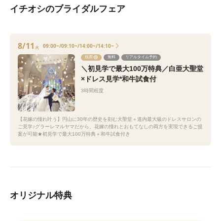
イチオシのブライダルフェア
8/11
09:00~/09:10~/14:00~/14:10~
火
残席
無料
リアルタイム予約
＼初見学で最大100万特典／白亜大聖堂
×ドレス見学*和牛試食付
3時間程度
【花嫁の憧れ叶う】円山に30年の歴史を刻む大聖堂＋道内最大級のドレスサロンの
ご見学♪グラーレマルヤマだから、花嫁の憧れとおもてなしの両方を実現できるご提
案が可能★初見学で最大100万特典＋和牛試食付き
オリジナル特典