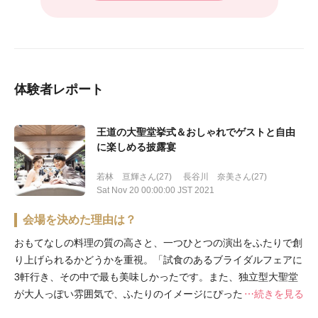
体験者レポート
王道の大聖堂挙式＆おしゃれでゲストと自由
に楽しめる披露宴
若林 亘輝さん(27)
長谷川 奈美さん(27)
Sat Nov 20 00:00:00 JST 2021
会場を決めた理由は？
おもてなしの料理の質の高さと、一つひとつの演出をふたりで創
り上げられるかどうかを重視。「試食のあるブライダルフェアに
3軒行き、その中で最も美味しかったです。また、独立型大聖堂
が大人っぽい雰囲気で、ふたりのイメージにぴったりだったこと
続きを見る
も最大の決め手。ゲストとの距離が近い披露宴会場も魅力的でし