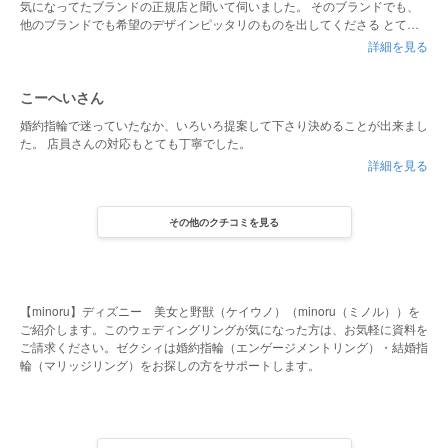
気になってたブランドの正規店と聞いて伺いました。 そのブランドでも、
他のブランドでも希望のデザインピッタリのものを出してくださる とても
知識豊富なスタッフさんがいらっしゃる所です。 いろんなものを見比べて
詳細を見る
試したいなら是非おすすめです
こーへいさん
婚約指輪で迷っていたなか、いろいろ提案して下さり決めることが出来まし
た。 店員さんの対応もとても丁寧でした。
詳細を見る
その他のクチコミを見る
【minoru】ディズニー 美女と野獣（ケイウノ）（minoru（ミノル））を
ご紹介します。このウェディングリングが気になった方は、お気軽に資料を
ご請求ください。ゼクシィは婚約指輪（エンゲージメントリング）・結婚指
輪（マリッジリング）をお探しの方をサポートします。