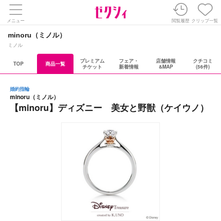
メニュー
閲覧履歴
クリップ一覧
minoru（ミノル）
ミノル
プレミアム
フェア・
店舗情報
クチコミ
TOP
商品一覧
チケット
新着情報
&MAP
(56件)
婚約指輪
minoru（ミノル）
【minoru】ディズニー 美女と野獣（ケイウノ）