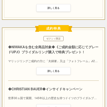
詳しく見る
成約特典
ゼクシィ限定
◆NIWAKAを含む全商品対象◆《ご成約金額に応じてグレー
ドUP♪》ブライダルリング購入で特典プレゼント！
マリッジリングご成約の方に「夫婦箸」又は「フォトフレーム」♪2
…
詳しく見る
◆CHRISTIAN BAUER◆インサイドキャンペーン
世界30ヵ国で展開、145年以上の歴史を持つドイツのブライダルブ
…