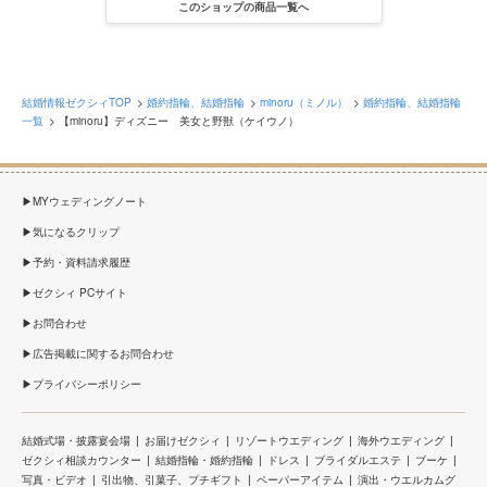
このショップの商品一覧へ
結婚情報ゼクシィTOP
婚約指輪、結婚指輪
minoru（ミノル）
婚約指輪、結婚指輪
一覧
【minoru】ディズニー 美女と野獣（ケイウノ）
MYウェディングノート
気になるクリップ
予約・資料請求履歴
ゼクシィ PCサイト
お問合わせ
広告掲載に関するお問合わせ
プライバシーポリシー
結婚式場・披露宴会場
お届けゼクシィ
リゾートウエディング
海外ウエディング
ゼクシィ相談カウンター
結婚指輪・婚約指輪
ドレス
ブライダルエステ
ブーケ
写真・ビデオ
引出物、引菓子、プチギフト
ペーパーアイテム
演出・ウエルカムグ