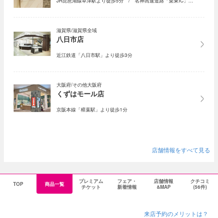
JR琵琶湖線草津駅より徒歩5分 / 名神高速道路「栗東IC」…
滋賀県/滋賀県全域
八日市店
近江鉄道「八日市駅」より徒歩3分
大阪府/その他大阪府
くずはモール店
京阪本線「樟葉駅」より徒歩1分
店舗情報をすべて見る
プレミアム
フェア・
店舗情報
クチコミ
TOP
商品一覧
チケット
新着情報
&MAP
(56件)
来店予約のメリットは？