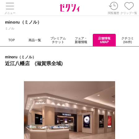
メニュー
閲覧履歴
クリップ一覧
minoru（ミノル）
ミノル
プレミアム
フェア・
店舗情報
クチコミ
TOP
商品一覧
チケット
新着情報
&MAP
(56件)
minoru（ミノル）
近江八幡店 (滋賀県全域)