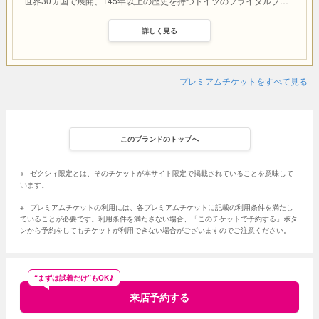
世界30ヵ国で展開、145年以上の歴史を持つドイツのブライダルブ
…
詳しく見る
プレミアムチケットをすべて見る
このブランドのトップへ
※
ゼクシィ限定とは、そのチケットが本サイト限定で掲載されていることを意味して
います。
※
プレミアムチケットの利用には、各プレミアムチケットに記載の利用条件を満たし
ていることが必要です。利用条件を満たさない場合、「このチケットで予約する」ボタ
ンから予約をしてもチケットが利用できない場合がございますのでご注意ください。
“まずは試着だけ”もOK♪
来店予約する