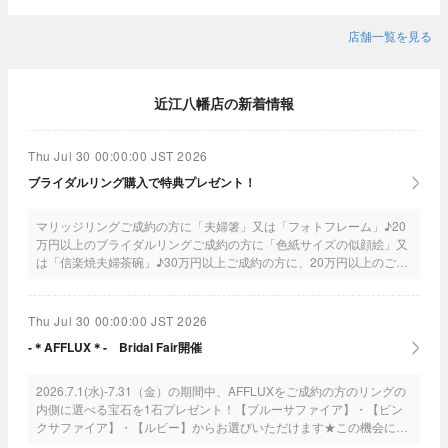
店舗一覧を見る
近江八幡店の新着情報
Thu Jul 30 00:00:00 JST 2026
ブライダルリング購入で特典プレゼント！
マリッジリングご成約の方に「夫婦箸」又は「フォトフレーム」♪20
万円以上のブライダルリングご成約の方に「色紙サイズの似顔絵」又
は「信楽焼夫婦茶碗」♪30万円以上ご成約の方に、20万円以上のご成
約特典に加え「おそろいんかん」「育てるペアバスタオル」の中から
お一つ♪40万円以上ご成約の方に、30万円以上のご成約特典に加え
「Ａ3サイズの似顔絵」「ブルーノホットプレート」の中からお二つ
Thu Jul 30 00:00:00 JST 2026
♪50万円以上ご成約の方に、40万円以上のご成約特典に加え「ウエイ
-＊AFFLUX＊- Bridal Fair開催
トベア」「パールネックレス」の中からお二つプレゼント！
2026.7.1(水)-7.31（金）の期間中、AFFLUXをご成約の方のリングの
内側に選べる宝石を1石プレゼント！【ブルーサファイア】・【ピン
クサファイア】・【ルビー】からお選びいただけます★この機会にぜ
ひご来店くださいませ！