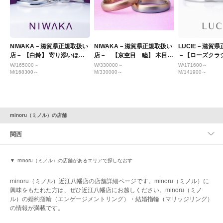
NIWAKA－滋賀県正規取扱い
NIWAKA－滋賀県正規取扱い
LUCIE－滋賀
店－ 【白鈴】 寄り添いほほ
店－ 【京杢目 睦】 木目模
－【ローズクラ
笑む 純白のすずらん
様が美しい！
Clocher】
W/165000～
W/330000～
W/171600～
M/168300～
M/330000～
M/141900～
minoru（ミノル）の店舗
関西
minoru（ミノル）の店舗があるエリアで探しなおす
minoru（ミノル）近江八幡店の店舗詳細ページです。minoru（ミノル）に
興味をもたれた方は、ぜひ近江八幡店にお越しください。minoru（ミノ
ル）の婚約指輪（エンゲージメントリング）・結婚指輪（マリッジリング）
の情報が満載です。