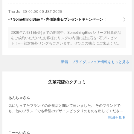
Thu Jul 30 00:00:00 JST 2026
-＊Something Blue＊- 内側誕生石プレゼントキャンペーン！
2026年7月31日(金)までの期間中、SomethingBlueシリーズ対象商品
をご成約いただいたお客様にリングの内側に誕生石を1石プレゼン
ト！※一部対象外リングもございます。ぜひこの機会にご来店くださ
いませ。
新着・ブライダルフェア情報をもっと見る
先輩花嫁のクチコミ
あんちゃさん
気になってたブランドの正規店と聞いて伺いました。 そのブランドで
も、他のブランドでも希望のデザインピッタリのものを出してくださる
とても知識豊富なスタッフさんがいらっしゃる所です。 いろんなものを
詳細を見る
見比べて試したいなら是非おすすめです
こーへいさん