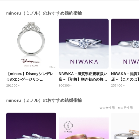
minoru（ミノル）のおすすめ婚約指輪
【minoru】Disneyシンデレ
NIWAKA－滋賀県正規取扱い
NIWAKA－滋
ラのエンゲージリン
店－【初桜】咲き初めの桜に
店－【ことのは
グ ケイ・ウノ
恋心を重ねて
日に 綴る想い
291500～
300300～
257400～
minoru（ミノル）のおすすめ結婚指輪
W＝女性用 M＝男性用