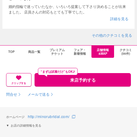
婚約指輪で迷っていたなか、いろいろ提案して下さり決めることが出来
ました。 店員さんの対応もとても丁寧でした。
詳細を見る
その他のクチコミを見る
プレミアム
フェア・
店舗情報
クチコミ
TOP
商品一覧
チケット
新着情報
&MAP
(56件)
“まずは試着だけ”もOK♪
来店予約する
クリップする
問合せ
メールで送る
http://minorubridal.com/
ホームページ
お店の詳細情報を見る