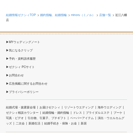
結婚情報ゼクシィTOP
婚約指輪、結婚指輪
minoru（ミノル）
店舗一覧
近江八幡
店
MYウェディングノート
気になるクリップ
予約・資料請求履歴
ゼクシィ PCサイト
お問合わせ
広告掲載に関するお問合わせ
プライバシーポリシー
結婚式場・披露宴会場
お届けゼクシィ
リゾートウエディング
海外ウエディング
ゼクシィ相談カウンター
結婚指輪・婚約指輪
ドレス
ブライダルエステ
ブーケ
写真・ビデオ
引出物、引菓子、プチギフト
ペーパーアイテム
演出・ウエルカムグ
ッズ
二次会
新婚生活
結婚手続き・保険・お金
新居