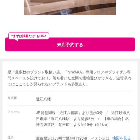
“まずは試着だけ”もOK♪
来店予約する
県下最多数のブランド取扱い店。「NIWAKA」専用フロアやブライダル専
門スペースを設けており、落ち着いた空間で指輪選びができる。滋賀県内
ではここでしか見られないブランドも多数あり。
最寄駅
近江八幡
アクセス
JR琵琶湖線「近江八幡駅」より徒歩3分 / 近江鉄道八
日市線「近江八幡駅」より徒歩3分 / 【車の場合】名
神高速道路「竜王IC」より約19分（9.1km）
住所
地図を見る
滋賀県近江八幡市鷹飼町190-9 イオン近江