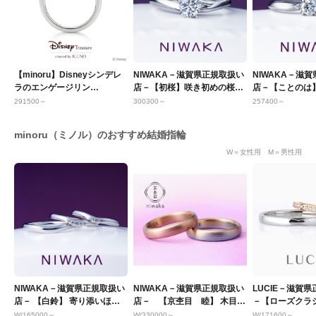
【minoru】Disneyシンデレ
NIWAKA－滋賀県正規取扱い
NIWAKA－滋
ラのエンゲージリン
店－【初桜】咲き初めの桜に
店－【ことのは
グ ケイ・ウノ
恋心を重ねて
日に 綴る想い
291500～
300300～
257400～
minoru（ミノル）のおすすめ結婚指輪
W＝女性用 M＝男性用
NIWAKA－滋賀県正規取扱い
NIWAKA－滋賀県正規取扱い
LUCIE－滋賀
店－ 【白鈴】 寄り添いほほ
店－ 【京杢目 睦】 木目模
－【ローズクラ
笑む 純白のすずらん
様が美しい！
Clocher】
W/165000～
W/330000～
W/171600～