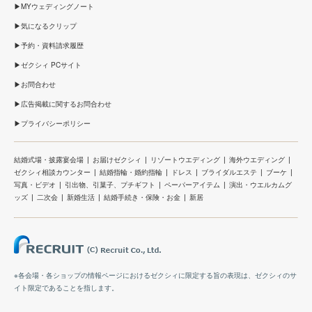
MYウェディングノート
気になるクリップ
予約・資料請求履歴
ゼクシィ PCサイト
お問合わせ
広告掲載に関するお問合わせ
プライバシーポリシー
結婚式場・披露宴会場
お届けゼクシィ
リゾートウエディング
海外ウエディング
ゼクシィ相談カウンター
結婚指輪・婚約指輪
ドレス
ブライダルエステ
ブーケ
写真・ビデオ
引出物、引菓子、プチギフト
ペーパーアイテム
演出・ウエルカムグ
ッズ
二次会
新婚生活
結婚手続き・保険・お金
新居
※各会場・各ショップの情報ページにおけるゼクシィに限定する旨の表現は、ゼクシィのサ
イト限定であることを指します。