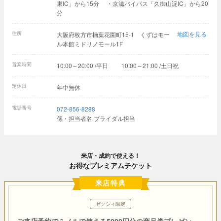
東IC」から15分 ・京滋バイパス「久御山淀IC」から20
分
住所
地図を見る
大阪府枚方市楠葉花園町15-1 くずはモー
ル本館ミドリノモール1F
営業時間
10:00～20:00 /平日 10:00～21:00 /土日祝
定休日
年中無休
電話番号
072-856-8288
係・担当者名 ブライダル担当
来店・成約で使える！
お得なプレミアムチケット
来店特典
ゼクシィ限定