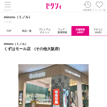
メニュー
閲覧履歴
クリップ一覧
minoru（ミノル）
ミノル
プレミアム
フェア・
店舗情報
クチコミ
TOP
商品一覧
チケット
新着情報
&MAP
(56件)
minoru（ミノル）
くずはモール店 (その他大阪府)