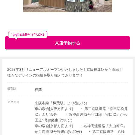
“まずは試着だけ”もOK♪
来店予約する
2023年3月リニューアルオープンいたしました！京阪樟葉駅から直結！
様々なデザインの指輪を取り揃えております！
最寄駅
樟葉
アクセス
京阪本線「樟葉駅」より徒歩1分
車の場合[大阪方面より] ・ 第二京阪道路「京田辺松井
IC」より15分 ・阪神高速12号守口線「守口IC」から
国道1号線経由(約30分)
車の場合[京都方面より] ・名神高速道路「大山崎IC」
から府道13号線経由(約20分） ・ 第二京阪道路「八幡