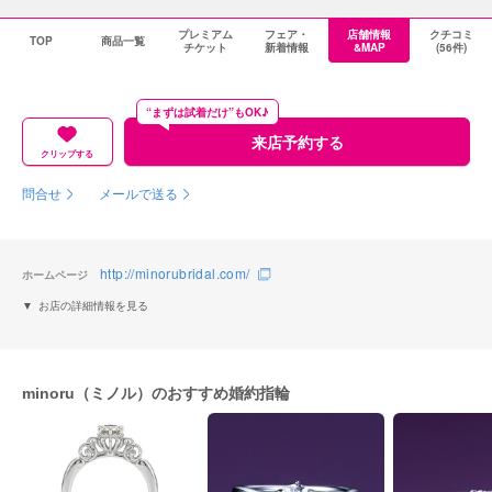
プレミアム
フェア・
店舗情報
クチコミ
TOP
商品一覧
チケット
新着情報
&MAP
(56件)
“まずは試着だけ”もOK♪
来店予約する
クリップする
問合せ
メールで送る
http://minorubridal.com/
ホームページ
お店の詳細情報を見る
minoru（ミノル）のおすすめ婚約指輪