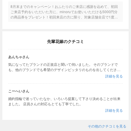
8月末までのキャンペーン！おふたりのご来店に感謝を込めて、初回
ご来店予約をいただいた方に、minoruでお使いいただける5000円分
の商品券をプレゼント！初回来店の方に限り、対象店舗全店で1度限
りのご進呈です。ご来店時、アンケート用紙をご記入頂いたお客様に
限ります。
先輩花嫁のクチコミ
あんちゃさん
気になってたブランドの正規店と聞いて伺いました。 そのブランドで
も、他のブランドでも希望のデザインピッタリのものを出してくださる
とても知識豊富なスタッフさんがいらっしゃる所です。 いろんなものを
詳細を見る
見比べて試したいなら是非おすすめです
こーへいさん
婚約指輪で迷っていたなか、いろいろ提案して下さり決めることが出来
ました。 店員さんの対応もとても丁寧でした。
詳細を見る
その他のクチコミを見る