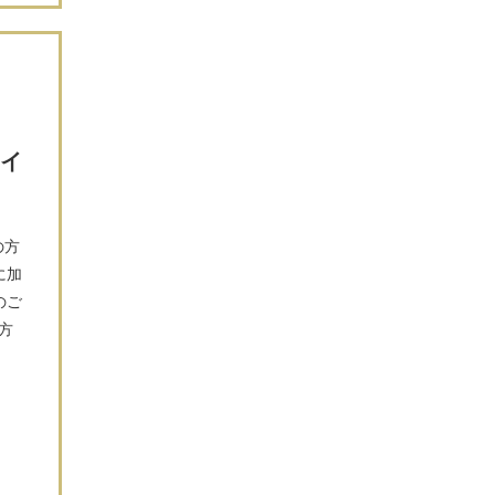
ライ
の方
に加
のご
方