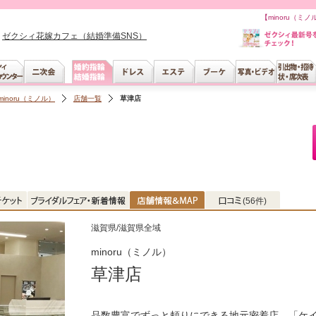
【minoru（
ゼクシィ花嫁カフェ（結婚準備SNS）
minoru（ミノル）
店舗一覧
草津店
(56件)
滋賀県/滋賀県全域
minoru（ミノル）
草津店
品数豊富でずっと頼りにできる地元密着店。「ケ