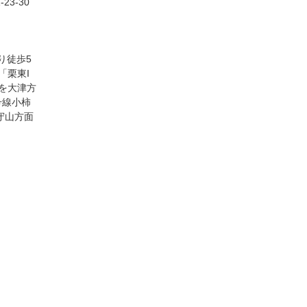
3-30
り徒歩5
「栗東I
を大津方
号線小柿
守山方面