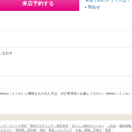
来店予約のメリットは？
来店予約する
問合せ
探しなおす
。minoru（ミノル）に興味をもたれた方は、ぜひ草津店にお越しください。minoru（ミ
ィング・リゾート挙式
海外ウエディング・海外挙式
ゼクシィ相談カウンター
二次会
婚約指輪
プチギフト
招待状・席次表
演出
家具・インテリア
お金、保険、手続き
新居