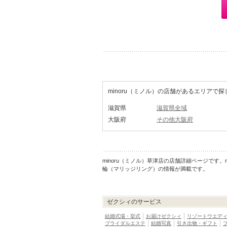
minoru（ミノル）の店舗があるエリアで
滋賀県
滋賀県全域
大阪府
その他大阪府
minoru（ミノル）草津店の店舗詳細ページです
輪（マリッジリング）の情報が満載です。
ゼクシィのサービス
結婚式場・挙式
お届けゼクシィ
リゾートウエデ
ブライダルエステ
結婚写真
引き出物・ギフト