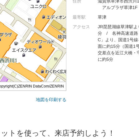
住所
滋賀県草津市西渋川1-2
アルプラザ草津1F
最寄駅
草津
アクセス
JR琵琶湖線草津駅よ
分 / 名神高速道路
C」より、国道1号線
面に約15分（国道1
交差点を近江大橋・
に約5分
opyright(C)ZENRIN DataCom/ZENRIN
地図を印刷する
ケットを使って、来店予約しよう！