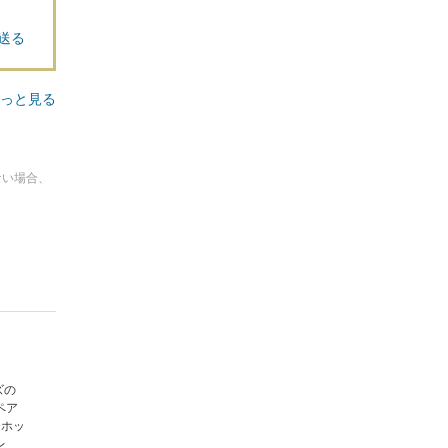
送る
っと見る
ない場合、
ズの
ペア
ノホッ
レ