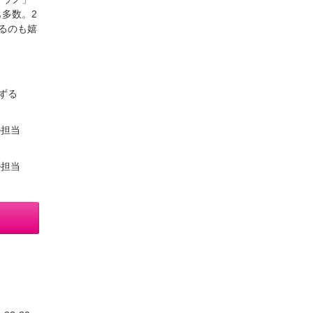
多数。2
るのも嬉
ずる
ル担当
ル担当