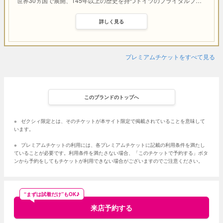
世界30ヵ国で展開、145年以上の歴史を持つドイツのブライダルブ
…
詳しく見る
プレミアムチケットをすべて見る
このブランドのトップへ
※
ゼクシィ限定とは、そのチケットが本サイト限定で掲載されていることを意味して
います。
※
プレミアムチケットの利用には、各プレミアムチケットに記載の利用条件を満たし
ていることが必要です。利用条件を満たさない場合、「このチケットで予約する」ボタ
ンから予約をしてもチケットが利用できない場合がございますのでご注意ください。
“まずは試着だけ”もOK♪
来店予約する