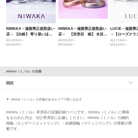
NIWAKA－滋賀県正規取扱い
NIWAKA－滋賀県正規取扱い
LUCIE－滋賀
店－ 【白鈴】 寄り添いほほ
店－ 【京杢目 睦】 木目模
－【ローズクラ
笑む 純白のすずらん
様が美しい！
Clocher】
W/165000～
W/330000～
W/171600～
M/168300～
M/330000～
M/141900～
minoru（ミノル）の店舗
関西
minoru（ミノル）の店舗があるエリアで探しなおす
minoru（ミノル）草津店の店舗詳細ページです。minoru（ミノル）に興味
をもたれた方は、ぜひ草津店にお越しください。minoru（ミノル）の婚約
指輪（エンゲージメントリング）・結婚指輪（マリッジリング）の情報が満
載です。