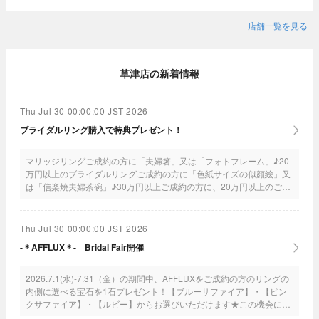
店舗一覧を見る
草津店の新着情報
Thu Jul 30 00:00:00 JST 2026
ブライダルリング購入で特典プレゼント！
マリッジリングご成約の方に「夫婦箸」又は「フォトフレーム」♪20
万円以上のブライダルリングご成約の方に「色紙サイズの似顔絵」又
は「信楽焼夫婦茶碗」♪30万円以上ご成約の方に、20万円以上のご成
約特典に加え「おそろいんかん」「育てるペアバスタオル」の中から
お一つ♪40万円以上ご成約の方に、30万円以上のご成約特典に加え
「Ａ3サイズの似顔絵」「ブルーノホットプレート」の中からお二つ
Thu Jul 30 00:00:00 JST 2026
♪50万円以上ご成約の方に、40万円以上のご成約特典に加え「ウエイ
-＊AFFLUX＊- Bridal Fair開催
トベア」「パールネックレス」の中からお二つプレゼント！
2026.7.1(水)-7.31（金）の期間中、AFFLUXをご成約の方のリングの
内側に選べる宝石を1石プレゼント！【ブルーサファイア】・【ピン
クサファイア】・【ルビー】からお選びいただけます★この機会にぜ
ひご来店くださいませ！