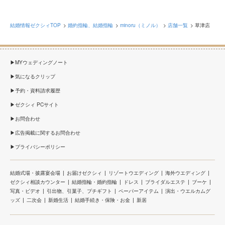
結婚情報ゼクシィTOP
婚約指輪、結婚指輪
minoru（ミノル）
店舗一覧
草津店
MYウェディングノート
気になるクリップ
予約・資料請求履歴
ゼクシィ PCサイト
お問合わせ
広告掲載に関するお問合わせ
プライバシーポリシー
結婚式場・披露宴会場
お届けゼクシィ
リゾートウエディング
海外ウエディング
ゼクシィ相談カウンター
結婚指輪・婚約指輪
ドレス
ブライダルエステ
ブーケ
写真・ビデオ
引出物、引菓子、プチギフト
ペーパーアイテム
演出・ウエルカムグ
ッズ
二次会
新婚生活
結婚手続き・保険・お金
新居