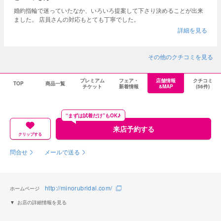
婚約指輪で迷っていたなか、いろいろ提案して下さり決めることが出来
ました。 店員さんの対応もとても丁寧でした。
詳細を見る
その他のクチコミを見る
プレミアム
フェア・
店舗情報
クチコミ
TOP
商品一覧
チケット
新着情報
&MAP
(56件)
“まずは試着だけ”もOK♪
来店予約する
クリップする
問合せ
メールで送る
http://minorubridal.com/
ホームページ
お店の詳細情報を見る