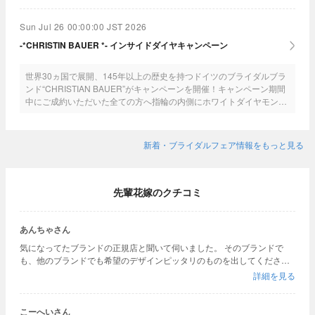
Sun Jul 26 00:00:00 JST 2026
-*CHRISTIN BAUER *- インサイドダイヤキャンペーン
世界30ヵ国で展開、145年以上の歴史を持つドイツのブライダルブラ
ンド“CHRISTIAN BAUER”がキャンペーンを開催！キャンペーン期間
中にご成約いただいた全ての方へ指輪の内側にホワイトダイヤモンド
をセッティングいたします★【期間】2026年3月2日（月）～8月31日
(月)
新着・ブライダルフェア情報をもっと見る
先輩花嫁のクチコミ
あんちゃさん
気になってたブランドの正規店と聞いて伺いました。 そのブランドで
も、他のブランドでも希望のデザインピッタリのものを出してくださる
とても知識豊富なスタッフさんがいらっしゃる所です。 いろんなものを
詳細を見る
見比べて試したいなら是非おすすめです
こーへいさん