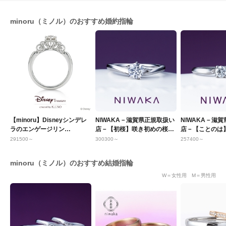
minoru（ミノル）のおすすめ婚約指輪
【minoru】Disneyシンデレ
NIWAKA－滋賀県正規取扱い
NIWAKA－滋
ラのエンゲージリン
店－【初桜】咲き初めの桜に
店－【ことのは
グ ケイ・ウノ
恋心を重ねて
日に 綴る想い
291500～
300300～
257400～
minoru（ミノル）のおすすめ結婚指輪
W＝女性用 M＝男性用