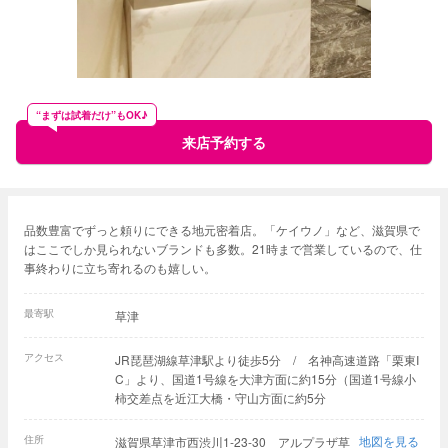
“まずは試着だけ”もOK♪
来店予約する
品数豊富でずっと頼りにできる地元密着店。「ケイウノ」など、滋賀県で
はここでしか見られないブランドも多数。21時まで営業しているので、仕
事終わりに立ち寄れるのも嬉しい。
最寄駅
草津
アクセス
JR琵琶湖線草津駅より徒歩5分 / 名神高速道路「栗東I
C」より、国道1号線を大津方面に約15分（国道1号線小
柿交差点を近江大橋・守山方面に約5分
住所
地図を見る
滋賀県草津市西渋川1-23-30 アルプラザ草