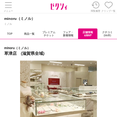
メニュー
閲覧履歴
クリップ一覧
minoru（ミノル）
ミノル
プレミアム
フェア・
店舗情報
クチコミ
TOP
商品一覧
チケット
新着情報
&MAP
(56件)
minoru（ミノル）
草津店 (滋賀県全域)