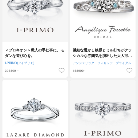
＜プロキオン＞職人の手仕事に、モ
繊細な透かし模様とミル打ちがクラ
ダンな遊び心を。
シカルな雰囲気を演出した大人可愛
いエンゲージ！
I-PRIMO(アイプリモ)
アンジェリック フォセッテ ブライダル
305800～
158000～