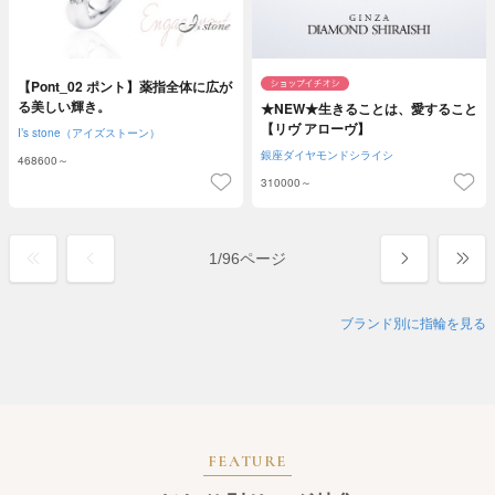
【Pont_02 ポント】薬指全体に広が
る美しい輝き。
★NEW★生きることは、愛すること
【リヴ アローヴ】
I’s stone（アイズストーン）
銀座ダイヤモンドシライシ
468600～
310000～
1
/
96ページ
ブランド別に指輪を見る
FEATURE