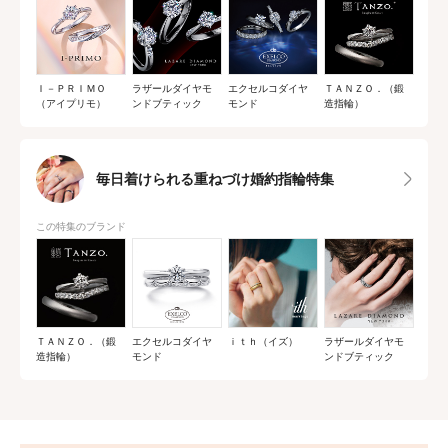
Ｉ－ＰＲＩＭＯ
ラザールダイヤモ
エクセルコダイヤ
ＴＡＮＺＯ．（鍛
（アイプリモ）
ンドブティック
モンド
造指輪）
毎日着けられる重ねづけ婚約指輪特集
この特集のブランド
ＴＡＮＺＯ．（鍛
エクセルコダイヤ
ｉｔｈ（イズ）
ラザールダイヤモ
造指輪）
モンド
ンドブティック