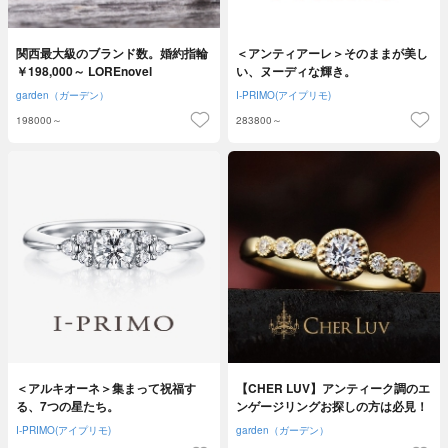
関西最大級のブランド数。婚約指輪
＜アンティアーレ＞そのままが美し
￥198,000～ LOREnovel
い、ヌーディな輝き。
garden（ガーデン）
I-PRIMO(アイプリモ)
198000～
283800～
＜アルキオーネ＞集まって祝福す
【CHER LUV】アンティーク調のエ
る、7つの星たち。
ンゲージリングお探しの方は必見！
I-PRIMO(アイプリモ)
garden（ガーデン）