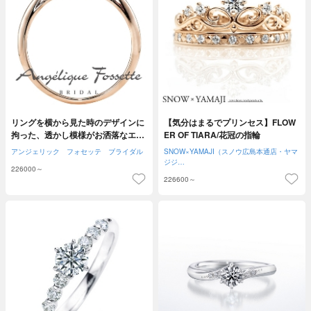
リングを横から見た時のデザインに
【気分はまるでプリンセス】FLOW
拘った、透かし模様がお洒落なエン
ER OF TIARA/花冠の指輪
ゲージリング♪
アンジェリック フォセッテ ブライダル
SNOW×YAMAJI（スノウ広島本通店・ヤマ
ジジ…
226000～
226600～