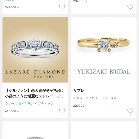
234000～
347000～
【シルヴァン】恋人達がそぞろ歩く
サブレ
小径のように端麗なストレートアー
ＹＵＫＩＺＡＫＩ ＢＲＩＤＡＬ
ムと厳選の輝き
ラザール ダイヤモンド ブティック
220000～
418000～