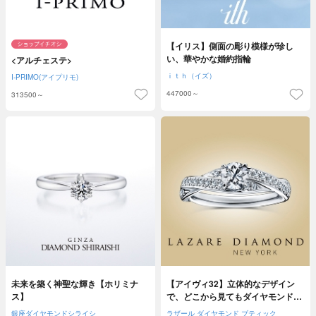
【イリス】側面の彫り模様が珍し
い、華やかな婚約指輪
<アルチェステ>
ｉｔｈ（イズ）
I-PRIMO(アイプリモ)
447000～
313500～
未来を築く神聖な輝き【ホリミナ
【アイヴィ32】立体的なデザイン
ス】
で、どこから見てもダイヤモンドが
美しい。
銀座ダイヤモンドシライシ
ラザール ダイヤモンド ブティック