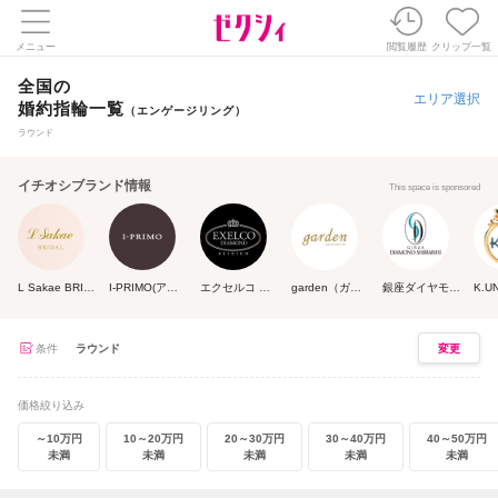
メニュー
閲覧履歴
クリップ一覧
全国の
エリア選択
婚約指輪一覧
（エンゲージリング）
ラウンド
イチオシブランド情報
This space is sponsored
L Sakae BRIDAL(エルサカエ ブライダル)
I-PRIMO(アイプリモ)
エクセルコ ダイヤモンド
garden（ガーデン）
銀座ダイヤモンドシライシ
条件
ラウンド
変更
価格絞り込み
～10万円
10～20万円
20～30万円
30～40万円
40～50万円
未満
未満
未満
未満
未満