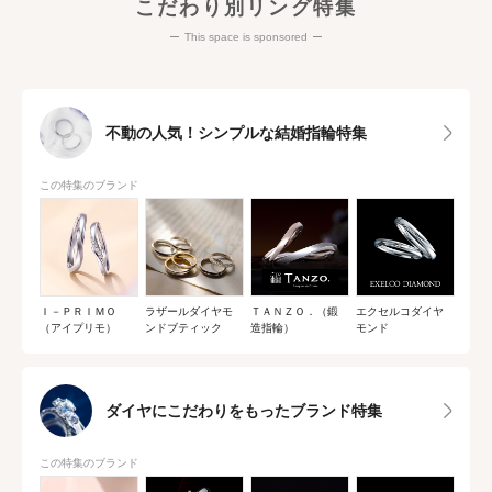
こだわり別リング特集
This space is sponsored
不動の人気！シンプルな結婚指輪特集
この特集のブランド
Ｉ－ＰＲＩＭＯ
ラザールダイヤモ
ＴＡＮＺＯ．（鍛
エクセルコダイヤ
（アイプリモ）
ンドブティック
造指輪）
モンド
ダイヤにこだわりをもったブランド特集
この特集のブランド