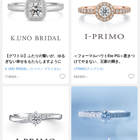
【クワトロ】ふたりの誓いが、ゆる
＜フォーマルハウトEte PG＞惹きつ
ぎない幸せをもたらしますように
けてやまない、王家の輝き。
K.UNO BRIDAL（ケイウノ ブライダル）
I-PRIMO(アイプリモ)
718300～
520300～