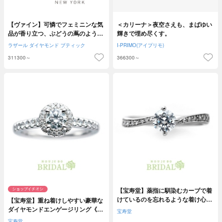
【ヴァイン】可憐でフェミニンな気
＜カリーナ＞夜空さえも、まばゆい
品が香り立つ、ぶどうの蔦のような
輝きで埋め尽くす。
曲線美と輝き
ラザール ダイヤモンド ブティック
I-PRIMO(アイプリモ)
311300～
366300～
【宝寿堂】薬指に馴染むカーブで着
けているのを忘れるような着け心地
【宝寿堂】重ね着けしやすい豪華な
《HD2185》
ダイヤモンドエンゲージリング《N
宝寿堂
ELR2》
宝寿堂