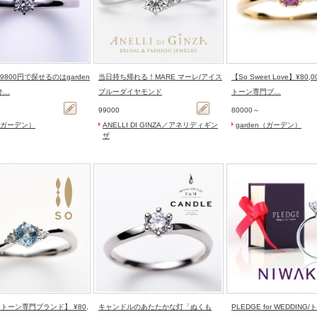
】59800円で探せるのはgarden
当日持ち帰れる！MARE マーレ/アイス
【So Sweet Love】¥80
け…
ブルーダイヤモンド
トーン専門ブ…
99000
80000～
n（ガーデン）
ANELLI DI GINZA／アネリディギン
garden（ガーデン）
ザ
トーン専門ブランド】 ¥80,
キャンドルのあたたかな灯「ぬくも
PLEDGE for WEDDING