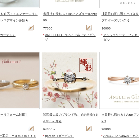
ムも対応！！エンゲージリン
当日持ち帰れる！Azur アズュール/Pt9
【即日お渡し可！とびきり
クレスデザイン多数★
00
プロポーズリング♪】
77000
30000
n（ガーデン）
ANELLI DI GINZA／アネリディギン
アンジェリック フォセ
ザ
ダル
リーリフォーム対応】
関西最大級のブランド数。婚約指輪￥6
当日持ち帰れる！Azur アズ
4,000～ 輝彩
PG
64000～
90000
ー工房 ｙａｍａｍｏｔｏ
garden（ガーデン）
ANELLI DI GINZA／