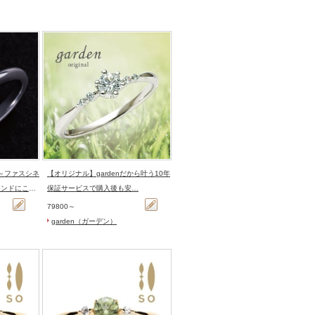
【オリジナル】gardenだから叶う10年
モンドにこだ
保証サービスで購入後も安…
79800～
garden（ガーデン）