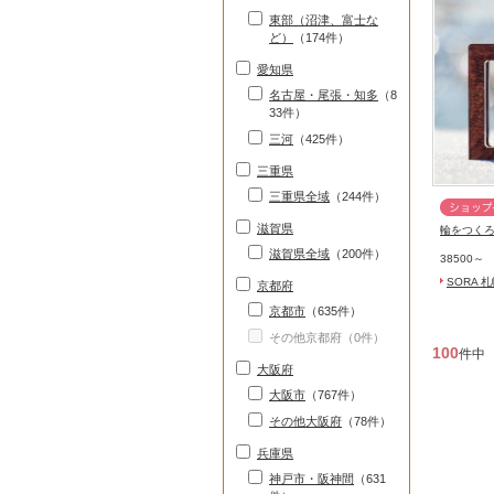
東部（沼津、富士な
ど）
（174件）
愛知県
名古屋・尾張・知多
（8
33件）
三河
（425件）
三重県
三重県全域
（244件）
滋賀県
輪をつくろ
滋賀県全域
（200件）
38500～
SORA 
京都府
京都市
（635件）
その他京都府（0件）
100
件中
大阪府
大阪市
（767件）
その他大阪府
（78件）
兵庫県
神戸市・阪神間
（631