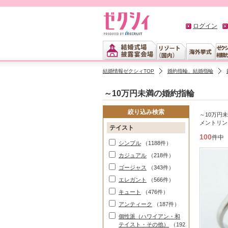
ログイン
結婚情報ゼクシィTOP
婚約指輪、結婚指輪
～10万円未満の婚約指輪
絞り込み検索
～10万円
メントリン
テイスト
100
件中
シンプル
（1188件）
カジュアル
（218件）
ゴージャス
（343件）
エレガント
（566件）
キュート
（476件）
アンティーク
（187件）
個性派（ハワイアン・和
テイスト・その他）
（192