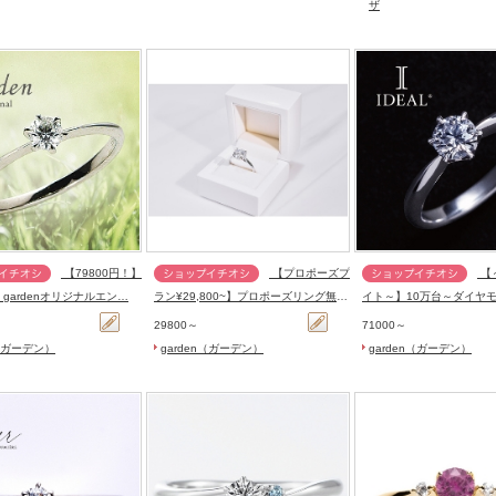
ザ
【79800円！】
【プロポーズプ
【～ファスシネ
！gardenオリジナルエン…
ラン¥29,800~】プロポーズリング無
イト～】10万台～ダイヤ
料…
わった…
29800～
71000～
n（ガーデン）
garden（ガーデン）
garden（ガーデン）