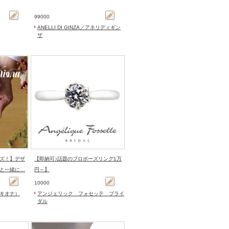
99000
ANELLI DI GINZA／アネリディギン
ザ
ズ！】デザ
【即納可♪話題のプロポーズリング1万
と一緒に…
円～】
10000
リエ キオナ）
アンジェリック フォセッテ ブライ
ダル