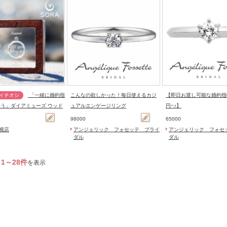
「一緒に婚約指
こんなの欲しかった！毎日使えるカジ
【即日お渡し可能な婚約指輪
う」ダイアミューズ ウッド
ュアルエンゲージリング
円~♪】
98000
65000
札幌店
アンジェリック フォセッテ ブライ
アンジェリック フォセ
ダル
ダル
1～28件
を表示