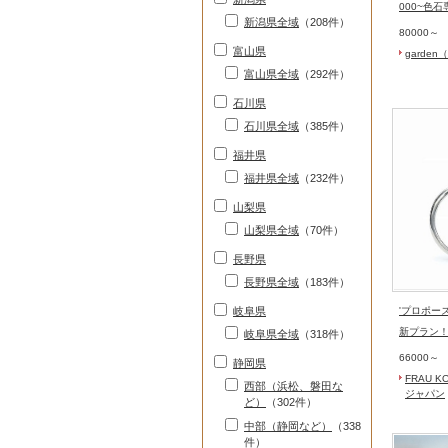
000~色
新潟県全域
（208件）
80000～
富山県
garde
富山県全域
（292件）
石川県
石川県全域
（385件）
福井県
福井県全域
（232件）
山梨県
山梨県全域
（70件）
長野県
長野県全域
（183件）
岐阜県
'プロポー
新プラン
岐阜県全域
（318件）
66000～
静岡県
FRAU 
西部（浜松、磐田な
ジャパン
ど）
（302件）
中部（静岡など）
（338
件）