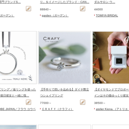
石専門ブランドS…
り」をイメージしたブランド・CAN…
ダルサロン ウ…
88840～
44000
n（ガーデン）
garden（ガーデン）
TOMIYA BRIDAL
ズリング'／仮リングを使った
【手作りで想いを込める】ダイヤ際立
【ダイヤモンドでプロポー
！後日彼女と一緒に指…
つシェイプリング
インはその後ゆっくり彼女
77000～
38500～
KOBE JAPAN／フラウ コウベ
ＣＲＡＦＹ（クラフィ）
atelier Kiona.（アト