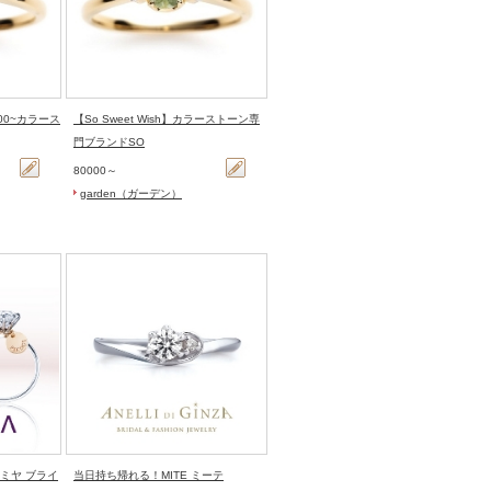
,000~カラース
【So Sweet Wish】カラーストーン専
門ブランドSO
80000～
garden（ガーデン）
/トミヤ ブライ
当日持ち帰れる！MITE ミーテ