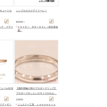
キュートな
シンプルだけどデイリーに！
80000～
ッテ ブライ
ＹＡＹＯＩ ＢＲＩＤＡＬ（弥生貴金
属）
ュール/K18
【婚約指輪の前のプロポーズリング】
プロポーズをしたいがサイズがわか…
10000
アネリディギン
ジュエリー工房 ｙａｍａｍｏｔｏ