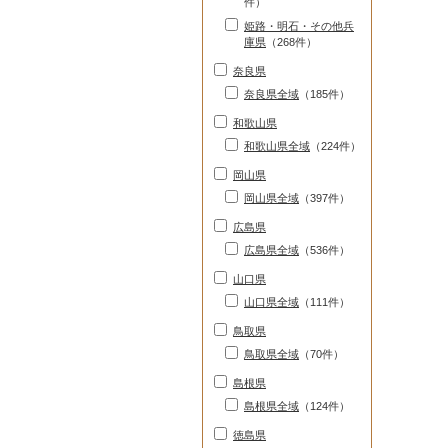
件）
姫路・明石・その他兵
庫県
（268件）
奈良県
奈良県全域
（185件）
和歌山県
和歌山県全域
（224件）
岡山県
岡山県全域
（397件）
広島県
広島県全域
（536件）
山口県
山口県全域
（111件）
鳥取県
鳥取県全域
（70件）
島根県
島根県全域
（124件）
徳島県