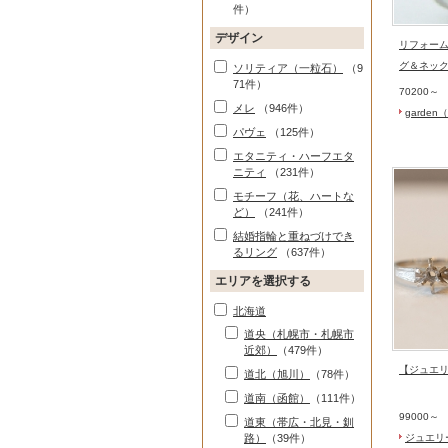
件）
デザイン
リフォー
グ＆ネッ
ソリティア（一粒石）
（9
71件）
70200～
メレ
（946件）
garde
パヴェ
（125件）
エタニティ・ハーフエタ
ニティ
（231件）
モチーフ（花、ハートな
ど）
（241件）
結婚指輪と重ねづけでき
るリング
（637件）
エリアを選択する
北海道
道央（札幌市・札幌市
近郊）
（479件）
【ジュエ
道北（旭川）
（78件）
道南（函館）
（111件）
99000～
道東（帯広・北見・釧
路）
（39件）
ジュエリ