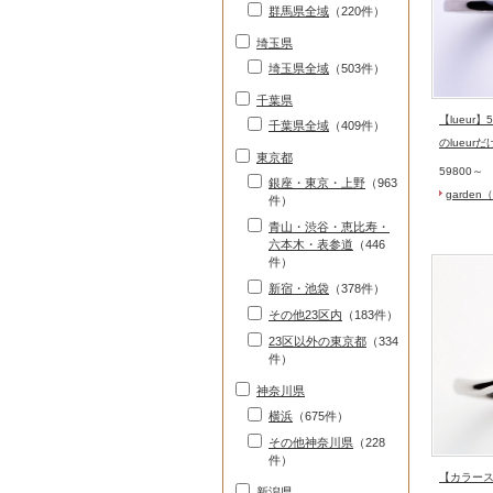
群馬県全域
（220件）
埼玉県
埼玉県全域
（503件）
千葉県
【lueur
千葉県全域
（409件）
のlueurだ
東京都
59800～
銀座・東京・上野
（963
garde
件）
青山・渋谷・恵比寿・
六本木・表参道
（446
件）
新宿・池袋
（378件）
その他23区内
（183件）
23区以外の東京都
（334
件）
神奈川県
横浜
（675件）
その他神奈川県
（228
件）
【カラース
新潟県