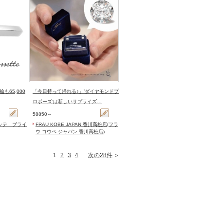
も65,000
「今日持って帰れる♪」’ダイヤモンドプ
ロポーズ’は新しいサプライズ…
58850～
ッテ ブライ
FRAU KOBE JAPAN 香川高松店(フラ
ウ コウベ ジャパン 香川高松店)
1
2
3
4
次の28件
＞