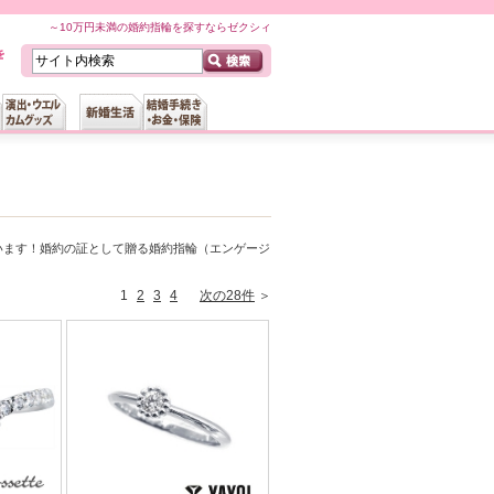
～10万円未満の婚約指輪を探すならゼクシィ
います！婚約の証として贈る婚約指輪（エンゲージ
1
2
3
4
次の28件
＞