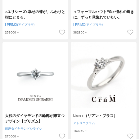
<ユリシーズ>幸せの蝶が、ふわりと
＜フォーマルハウトYG＞憧れの輝き
指にとまる。
に、ずっと見惚れていたい。
I-PRIMO(アイプリモ)
I-PRIMO(アイプリモ)
253000～
382800～
大粒のダイヤモンドの輪郭が際立つ
Lien +（リアン・プラス）
デザイン【プリズム】
アトリエクラム
銀座ダイヤモンドシライシ
163350～
270000～