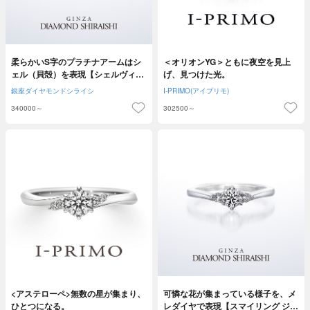
柔らかいS字のプラチナアームはシ
＜オリオンYG＞ともに夜空を見上
ェル（貝殻）を表現【シェルヴィー
げ、見つけた光。
ナス】
銀座ダイヤモンドシライシ
I-PRIMO(アイプリモ)
340000～
302500～
<アステローペ>無数の星が集まり、
可憐な花が集まっている様子を、メ
ひとつになる。
レダイヤで表現【スマイリング ジャ