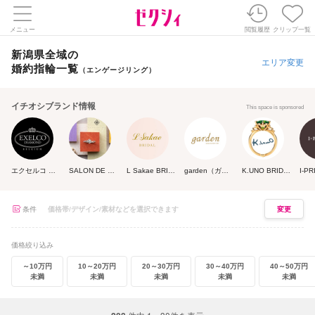
メニュー
閲覧履歴
クリップ一覧
新潟県全域の
エリア変更
婚約指輪一覧
（エンゲージリング）
イチオシブランド情報
This space is sponsored
エクセルコ ダイヤモンド
SALON DE NOJI
L Sakae BRIDAL(エルサカエ ブライダル)
garden（ガーデン）
K.UNO BRIDAL（ケイウノ ブライダル）
条件
変更
価格絞り込み
～10万円
10～20万円
20～30万円
30～40万円
40～50万円
未満
未満
未満
未満
未満