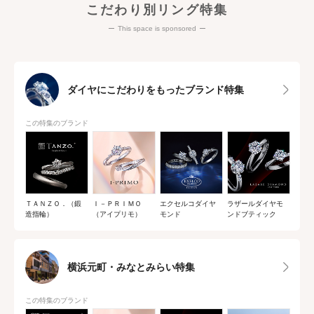
こだわり別リング特集
This space is sponsored
ダイヤにこだわりをもったブランド特集
この特集のブランド
ＴＡＮＺＯ．（鍛
Ｉ－ＰＲＩＭＯ
エクセルコダイヤ
ラザールダイヤモ
造指輪）
（アイプリモ）
モンド
ンドブティック
横浜元町・みなとみらい特集
この特集のブランド