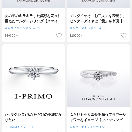
女の子のキラキラした笑顔を花々に
メレダイヤは「お二人」を表現し、
重ねたエンゲージリング【スマイリ
センターダイヤは「愛」を表現【ア
ング スズラン】
イグレイ】
銀座ダイヤモンドシライシ
銀座ダイヤモンドシライシ
340000～
320000～
<ヘラクレス>あなただけの英雄にな
ふたりを守り幸せを願うフラワーシ
りたい。
ャワーをイメージ【ウィッシング フ
ラワー】
I-PRIMO(アイプリモ)
銀座ダイヤモンドシライシ