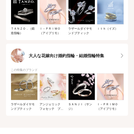
ＴＡＮＺＯ．（鍛
Ｉ－ＰＲＩＭＯ
ラザールダイヤモ
ｉｔｈ（イズ）
造指輪）
（アイプリモ）
ンドブティック
大人な花嫁向け婚約指輪・結婚指輪特集
この特集のブランド
ラザールダイヤモ
アンジェリック
ＳＡＮＪＩ（サン
Ｉ－ＰＲＩＭＯ
ンドブティック
フォセッテ ブラ
ジ）
（アイプリモ）
イダル