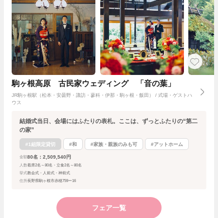
駒ヶ根高原 古民家ウェディング 「音の葉」
JR駒ヶ根駅（松本・安曇野・諏訪・蓼科・伊那・駒ヶ根・飯田） / 式場・ゲストハ
ウス
結婚式当日、会場にはふたりの表札。ここは、ずっとふたりの“第二
の家”
#1組限定貸切
#和
#家族・親族のみも可
#アットホーム
80名：2,509,540円
金額
人数
着席2名～80名・立食2名～80名
挙式
教会式・人前式・神前式
住所
長野県駒ヶ根市赤穂759ー16
フェア一覧