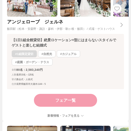
アンジェローブ ジェルネ
飯田駅（松本・安曇野・諏訪・蓼科・伊那・駒ヶ根・飯田） / 式場・ゲストハウス
【1日1組全館貸切】絶景ロケーション×型にはまらないスタイルで
ゲストと楽しむ結婚式
#1組限定貸切
#自然光
#カジュアル
#庭園・ガーデン・テラス
80名：2,583,240円
金額
人数
着席10名～120名
挙式
教会式・人前式
住所
長野県飯田市大瀬木1144－5
フェア一覧
新着情報・フェアを見る