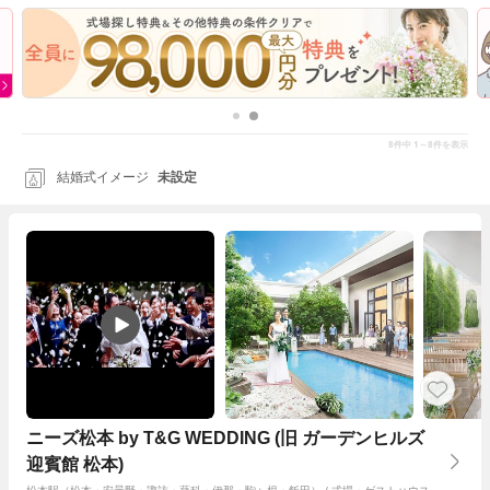
8
1～8
件中
件を表示
結婚式イメージ
未設定
ニーズ松本 by T&G WEDDING (旧 ガーデンヒルズ
迎賓館 松本)