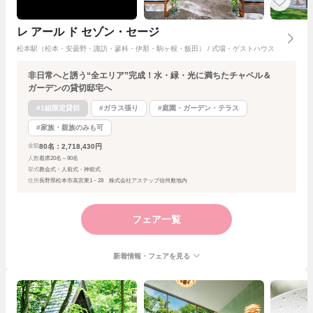
レ アール ド セゾン・セージ
松本駅（松本・安曇野・諏訪・蓼科・伊那・駒ヶ根・飯田） / 式場・ゲストハウス
非日常へと誘う“全エリア”完成！水・緑・光に満ちたチャペル＆
ガーデンの貸切邸宅へ
#1組限定貸切
#ガラス張り
#庭園・ガーデン・テラス
#家族・親族のみも可
80名：2,718,430円
金額
人数
着席20名～90名
挙式
教会式・人前式・神前式
住所
長野県松本市高宮東1－28 株式会社アステップ信州敷地内
フェア一覧
新着情報・フェアを見る