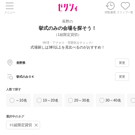
メニュー
閲覧履歴
クリップ一覧
長野の
挙式のみの会場を探そう！
（1組限定貸切）
料理・アクセス・雰囲気をチェック
式場探しは3軒以上を見比べるのがおすすめ！
長野県
変更
挙式のみＯＫ
変更
人数で探す
～10名
10～20名
20～30名
30～40名
選択中のタグ
#1組限定貸切