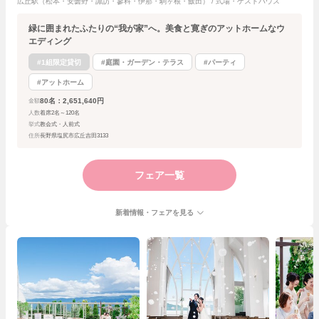
広丘駅（松本・安曇野・諏訪・蓼科・伊那・駒ヶ根・飯田） / 式場・ゲストハウス
緑に囲まれたふたりの“我が家”へ。美食と寛ぎのアットホームなウ
エディング
#1組限定貸切
#庭園・ガーデン・テラス
#パーティ
#アットホーム
80名：2,651,640円
金額
人数
着席2名～120名
挙式
教会式・人前式
住所
長野県塩尻市広丘吉田3133
フェア一覧
新着情報・フェアを見る