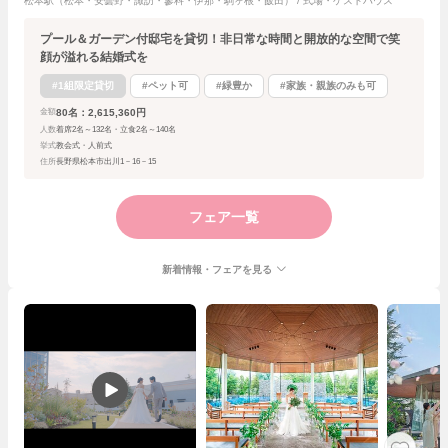
松本駅（松本・安曇野・諏訪・蓼科・伊那・駒ヶ根・飯田） / 式場・ゲストハウス
プール＆ガーデン付邸宅を貸切！非日常な時間と開放的な空間で笑
顔が溢れる結婚式を
#1組限定貸切
#ペット可
#緑豊か
#家族・親族のみも可
80名：2,615,360円
金額
人数
着席2名～132名・立食2名～140名
挙式
教会式・人前式
住所
長野県松本市出川1－16－15
フェア一覧
新着情報・フェアを見る