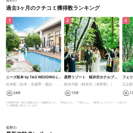
長野の
過去3ヶ月のクチコミ獲得数ランキング
1
2
3
ニーズ松本 by T&G WEDDING (旧
星野リゾート 軽井沢ホテルブレ
フェリ
ガーデンヒルズ迎賓館 松本)
ストンコート
松本駅（松本・安曇野・諏訪・蓼
軽井沢駅（軽井沢（長野県））
広丘駅
科・伊那・駒ヶ根・飯田）
科・伊
24件
15件
1
※2026年4月～6月に投稿された「結婚式をした」「申込をした」「下見をした」「参列した（ゲスト）」の全クチ
コミ獲得数に基づいています
長野の