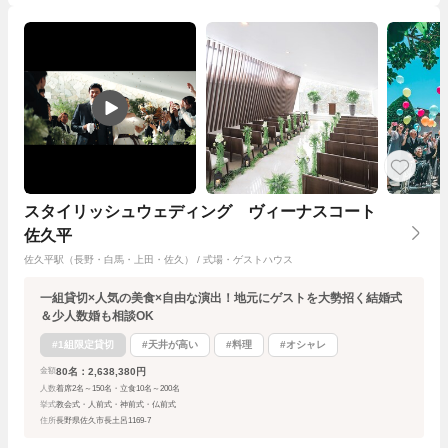
スタイリッシュウェディング ヴィーナスコート
佐久平
佐久平駅（長野・白馬・上田・佐久） / 式場・ゲストハウス
一組貸切×人気の美食×自由な演出！地元にゲストを大勢招く結婚式
＆少人数婚も相談OK
#1組限定貸切
#天井が高い
#料理
#オシャレ
80名：2,638,380円
金額
人数
着席2名～150名・立食10名～200名
挙式
教会式・人前式・神前式・仏前式
住所
長野県佐久市長土呂1169-7