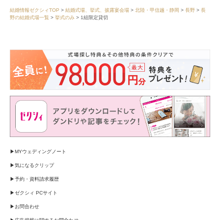
結婚情報ゼクシィTOP
結婚式場、挙式、披露宴会場
北陸・甲信越・静岡
長野
長
野の結婚式場一覧
挙式のみ
1組限定貸切
MYウェディングノート
気になるクリップ
予約・資料請求履歴
ゼクシィ PCサイト
お問合わせ