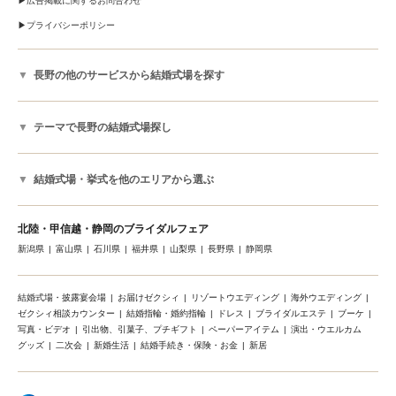
広告掲載に関するお問合わせ
プライバシーポリシー
長野の他のサービスから結婚式場を探す
テーマで長野の結婚式場探し
結婚式場・挙式を他のエリアから選ぶ
北陸・甲信越・静岡のブライダルフェア
新潟県
富山県
石川県
福井県
山梨県
長野県
静岡県
結婚式場・披露宴会場
お届けゼクシィ
リゾートウエディング
海外ウエディング
ゼクシィ相談カウンター
結婚指輪・婚約指輪
ドレス
ブライダルエステ
ブーケ
写真・ビデオ
引出物、引菓子、プチギフト
ペーパーアイテム
演出・ウエルカム
グッズ
二次会
新婚生活
結婚手続き・保険・お金
新居