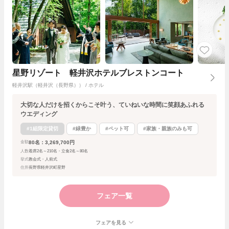
星野リゾート 軽井沢ホテルブレストンコート
軽井沢駅（軽井沢（長野県）） / ホテル
大切な人だけを招くからこそ叶う、ていねいな時間に笑顔あふれる
ウエディング
#1組限定貸切
#緑豊か
#ペット可
#家族・親族のみも可
80名：3,269,700円
金額
人数
着席2名～210名・立食2名～80名
挙式
教会式・人前式
住所
長野県軽井沢町星野
フェア一覧
フェアを見る