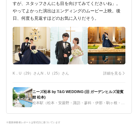
すが、スタッフさんにも目を向けてみてくださいね」。
やってよかった演出はエンディングのムービー上映。後
日、何度も見返すほどのお気に入りだそう。
K．U（29）さん
N．U（25）さん
詳細を見る
ニーズ松本 by T&G WEDDING (旧 ガーデンヒルズ迎賓
館 松本)
松本駅（松本・安曇野・諏訪・蓼科・伊那・駒ヶ根・飯田）
※最新体験者レポートは挙式日に基づいています