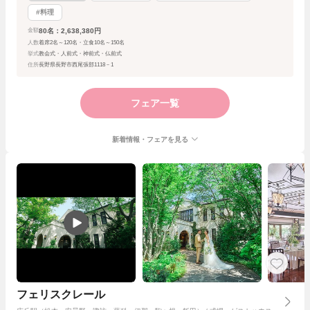
#料理
80名：2,638,380円
金額
人数
着席2名～120名・立食10名～150名
挙式
教会式・人前式・神前式・仏前式
住所
長野県長野市西尾張部1118－1
フェア一覧
新着情報・フェアを見る
フェリスクレール