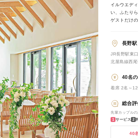
イルウエデ
い、ふたり
ゲストだけ
長野駅
JR長野駅東
北屋島線西尾
40名
着席 2名～1
総合評
先輩カップルの
サービス
40