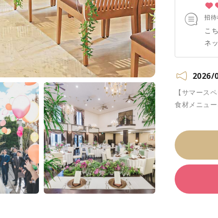
招待
こ
ネ
比
式
2026/
お
グ
【サマースペ
ドロ
食材メニュー
ら
た
い
した。 式場見学で結婚式のすば
婦は
結
ら
す
れ