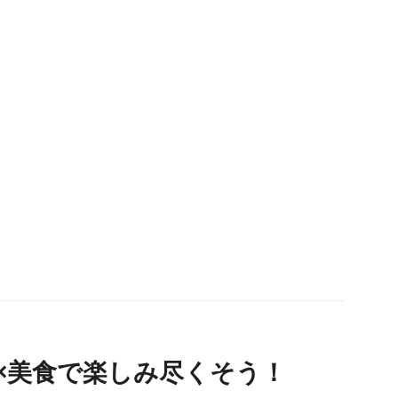
レの場で，自分と関わりのある人達に感謝を伝えられる
い機会になりました。終わった時，「やってよかった
と妻と話し合ったのを覚えています。 結婚式まで気
遠くなる忙しさでしたが，今後，子どもが生まれるとさ
に忙しくなるはずです。 そんな日々を，「あの結婚
，大変なスケジュールだったけどやって良かったね」と
り返ることで心の支えとして，頑張れそうです。式や前
りでは，担当のプロカメラマンさんがうまくディレク
ンしてくださり，自分の姿を120%綺麗にした素晴ら
い写真を撮れます。
×美食で楽しみ尽くそう！