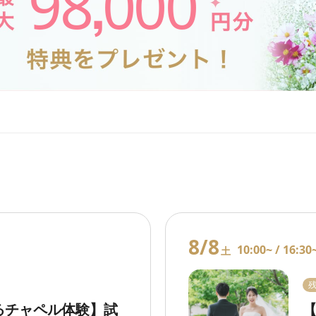
98
000
,
8/8
10:00~ /
16:30
土
るチャペル体験】試