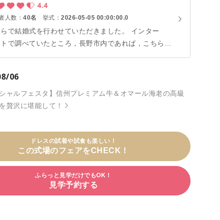
4.4
者人数：
40名
挙式：
2026-05-05 00:00:00.0
ちらで結婚式を行わせていただきました。 インター
ットで調べていたところ，長野市内であれば，こちらが
較的安めに式を挙げられると分かったためでした。早速
場見学へ伺いました。見学前は，「小規模だけど挙げて
08/06
けば良いか」くらいだったのですが，担当のウエディン
プランナーさんの結婚式愛，実際に式を挙げた人のエン
シャルフェスタ】信州プレミアム牛＆オマール海老の高級
ールムービー，美しいチャペル，おいしいご飯... これ
を贅沢に堪能して！
に触れることで，結婚式への認識がすっかり変わりまし
。「親とか知り合いとかも呼んで感謝を伝える場にした
」，「せっかくやるならちゃんとやりたい」そう思いま
ドレスの試着や試食も楽しい！
この式場のフェアをCHECK！
らしさに目覚め、私達夫
式を決行することにしたのでした。 そして，迎えた
ふらっと見学だけでもOK！
婚式当日。 当日，ドレスに身を包み，今までにないく
見学予約する
いにきれいな妻や，伴侶を迎え，大人への一歩を踏み出
自分に涙した親，良い会だったと言ってくれる友達，き
いな姿でめかしこんできてくれた妻の友達，親族の皆。