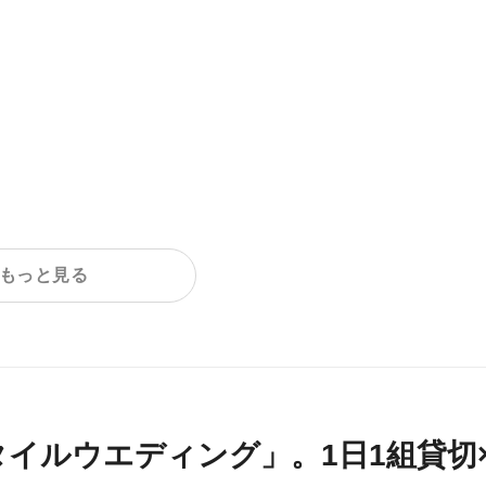
ハ
良
ね」
の
ら
式
振
撮
ショ
し
もっと見る
タイルウエディング」。1日1組貸切