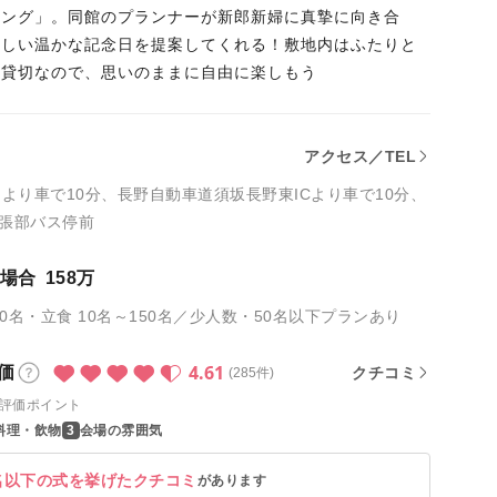
ィング」。同館のプランナーが新郎新婦に真摯に向き合
らしい温かな記念日を提案してくれる！敷地内はふたりと
の貸切なので、思いのままに自由に楽しもう
アクセス／TEL
口より車で10分、長野自動車道須坂長野東ICより車で10分、
張部バス停前
の場合
158万
20名・立食 10名～150名／少人数・50名以下プランあり
4.61
価
クチコミ
(285件)
評価ポイント
料理・飲物
会場の雰囲気
名以下の式を挙げたクチコミ
があります