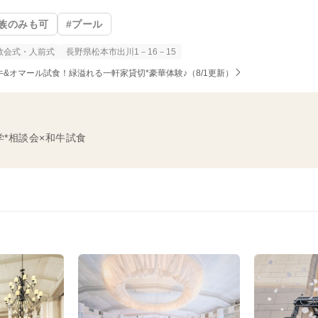
族のみも可
#プール
教会式・人前式
長野県松本市出川1－16－15
典／和牛&オマール試食！緑溢れる一軒家貸切*豪華体験♪（8/1更新）
学*相談会×和牛試食