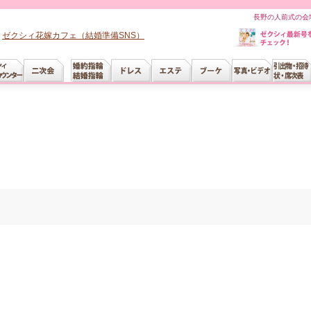
長野の人前式の会
ゼクシィ花嫁カフェ（結婚準備SNS）