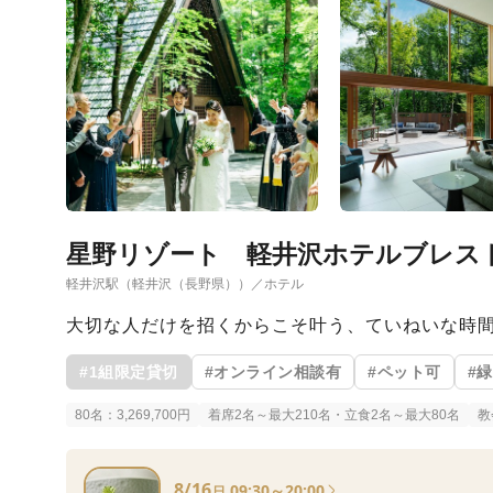
星野リゾート 軽井沢ホテルブレス
軽井沢駅（軽井沢（長野県））／ホテル
大切な人だけを招くからこそ叶う、ていねいな時
#1組限定貸切
#オンライン相談有
#ペット可
#
80名：3,269,700円
着席2名～最大210名・立食2名～最大80名
教
8/16
09:30～20:00
日