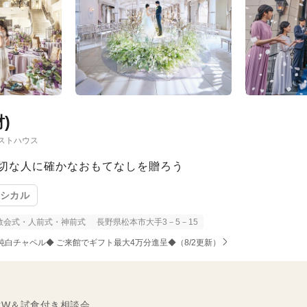
)
ストハウス
切な人に確かなおもてなしを贈ろう
ラシカル
教会式・人前式・神前式
長野県松本市大手3－5－15
食×純白チャペル◆ ご来館でギフト最大4万分進呈◆（8/2更新）
財W＆試食付き相談会