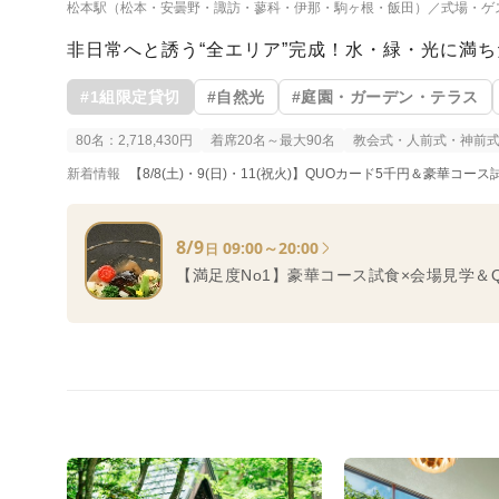
松本駅（松本・安曇野・諏訪・蓼科・伊那・駒ヶ根・飯田）／式場・ゲ
非日常へと誘う“全エリア”完成！水・緑・光に満
#1組限定貸切
#自然光
#庭園・ガーデン・テラス
80名：2,718,430円
着席20名～最大90名
教会式・人前式・神前
新着情報
【8/8(土)・9(日)・11(祝火)】QUOカード5千円＆豪華コ
8/9
09:00～20:00
日
【満足度No1】豪華コース試食×会場見学＆