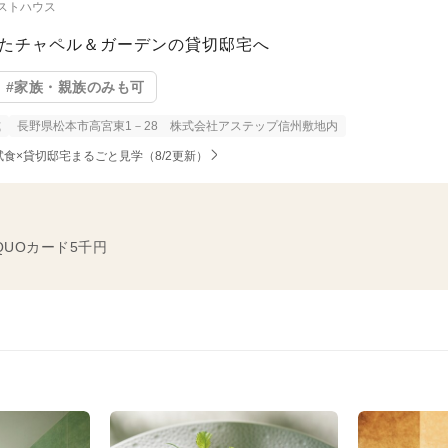
ストハウス
ちたチャペル＆ガーデンの貸切邸宅へ
#家族・親族のみも可
式
長野県松本市高宮東1－28 株式会社アステップ信州敷地内
ース試食×貸切邸宅まるごと見学（8/2更新）
QUOカード5千円