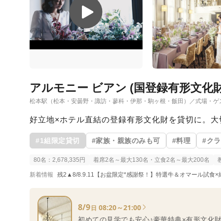
アルモニー ビアン (国登録有形文化財
松本駅（松本・安曇野・諏訪・蓼科・伊那・駒ヶ根・飯田）／式場・ゲ
好立地×ホテル直結の登録有形文化財を貸切に。大
#1組限定貸切
#家族・親族のみも可
#料理
#ク
80名：2,678,335円
着席2名～最大130名・立食2名～最大200名
新着情報
残2▲8/8.9.11【お盆限定*感謝祭！】特選牛＆オマール試
8/9
08:20～21:00
日
初めての見学でも安心♪豪華特典×有形文化