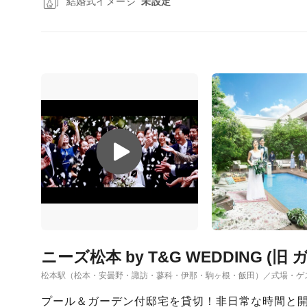
結婚式イメージ
未設定
ニーズ松本 by T&G WEDDING (
松本駅（松本・安曇野・諏訪・蓼科・伊那・駒ヶ根・飯田）／式場・ゲ
プール＆ガーデン付邸宅を貸切！非日常な時間と