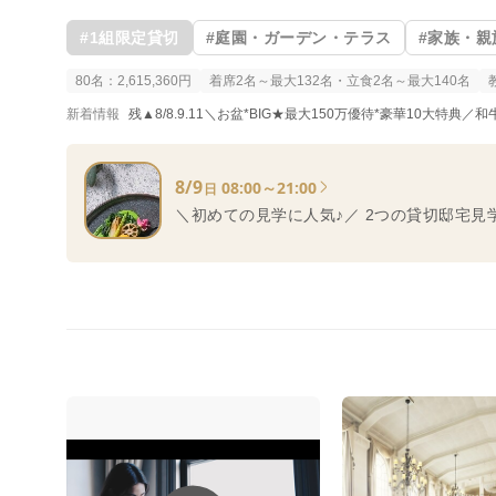
#1組限定貸切
#庭園・ガーデン・テラス
#家族・親
80名：2,615,360円
着席2名～最大132名・立食2名～最大140名
新着情報
残▲8/8.9.11＼お盆*BIG★最大150万優待*豪華10大特
8/9
08:00～21:00
日
＼初めての見学に人気♪／ 2つの貸切邸宅見