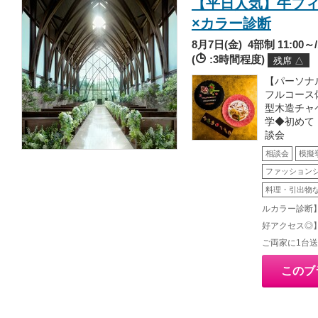
【平日人気】牛フィ
×カラー診断
8月7日(金)
4部制 11:00～/1
(
:3時間程度)
残席 △
【パーソナ
フルコース
型木造チャ
学◆初めて
談会
相談会
模擬
ファッション
料理・引出物
ルカラー診断
好アクセス◎
ご両家に1台送
このブ