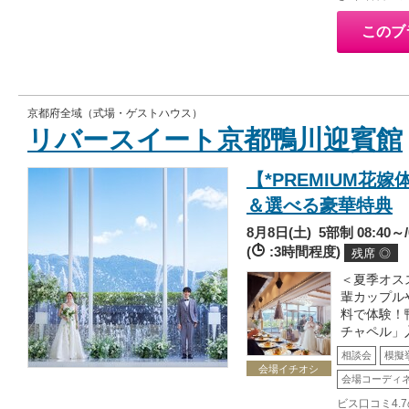
このブ
京都府全域（式場・ゲストハウス）
リバースイート京都鴨川迎賓館
【*PREMIUM花
＆選べる豪華特典
8月8日(土)
5部制 08:40～/0
(
:3時間程度)
残席 ◎
＜夏季オス
輩カップル
料で体験！
チャペル」
相談会
模擬
会場イチオシ
会場コーディ
ビス口コミ4.