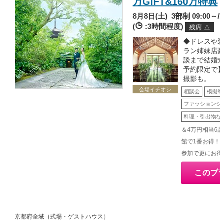
万GIFT&160万特典
8月8日(土)
3部制 09:00～/1
(
:3時間程度)
残席 △
◆ドレスや
ラン姉妹店
談まで結婚
予約限定で
撮影も。
会場イチオシ
相談会
模擬
ファッション
料理・引出物
＆4万円相当
館で1番お得！
参加で更にお
このブ
京都府全域（式場・ゲストハウス）