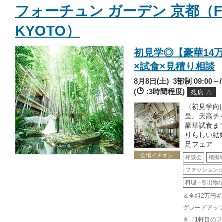
フォーチュン ガーデン 京都（FO
KYOTO）
初見学◎【豪華14万
×試食×見積り相談
8月8日(土)
3部制 09:00～/1
(
:3時間程度)
残席 △
〈初見学向
呈。天高チ
豪華試食ま
りらしい結
足フェア
会場イチオシ
相談会
模擬
ファッション
料理・引出物
＆全組2万円
グレードアップ
き（1軒目の