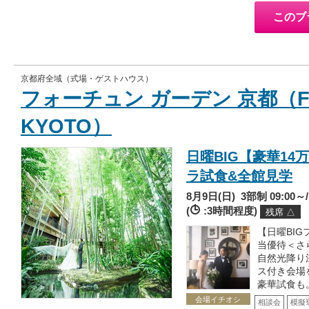
このブ
京都府全域（式場・ゲストハウス）
フォーチュン ガーデン 京都（FO
KYOTO）
日曜BIG【豪華1
ラ試食&全館見学
8月9日(日)
3部制 09:00～/1
(
:3時間程度)
残席 △
【日曜BI
当優待＜さら
自然光降り
ス付き会場
豪華試食も
会場イチオシ
相談会
模擬