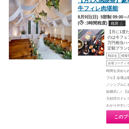
【月1大感謝祭】豪
牛フィレ肉堪能
8月9日(日)
5部制 09:00～/1
(
:3時間程度)
残席 △
【月に1度
のは今フェ
万円相当ハ
定額プラン
相談会
模擬
会場コーディ
時間を決めら
ブル】会場は
／シンプルに
結婚式♪ ／ 
大好評のドレ
わかりやすい
このブ