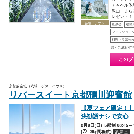
チャペル体
沢山！さら
レゼント！
会場イチオシ
相談会
模擬
ファッション
料理・引出物
館・ご成約特
このブ
京都府全域（式場・ゲストハウス）
リバースイート京都鴨川迎賓館
【夏フェア限定！】
決勧誘ナシで安心
8月9日(日)
5部制 08:45～/0
(
:3時間程度)
残席 △