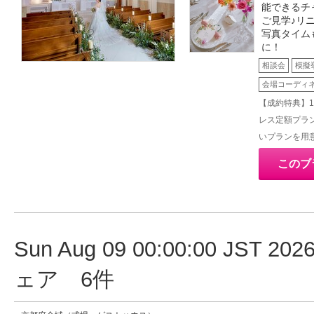
能できるチ
ご見学♪リ
写真タイム
に！
相談会
模擬
会場コーディ
【成約特典】
レス定額プラ
いプランを用
このブ
Sun Aug 09 00:00:00 JST
ェア 6件