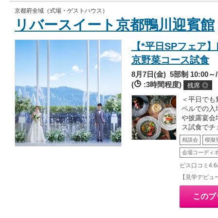
京都府全域（式場・ゲストハウス）
リバースイート京都鴨川迎賓館
【*平日SPフェア】
京野菜コース試食
8月7日(金)
5部制 10:00～/1
(
:3時間程度)
残席 ◎
＜平日でも
ペルでの入
や披露宴会
ス試食でチ
相談会
模擬
会場コーディ
ビス口コミ4.
【見学デビュ
このブ