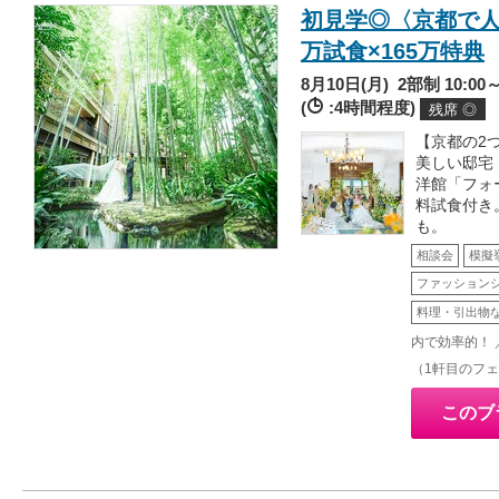
初見学◎〈京都で人
万試食×165万特典
8月10日(月)
2部制 10:00～
(
:4時間程度)
残席 ◎
【京都の2
美しい邸宅
洋館「フォ
料試食付き
も。
相談会
模擬
ファッション
料理・引出物
内で効率的！ 
（1軒目のフ
このブ