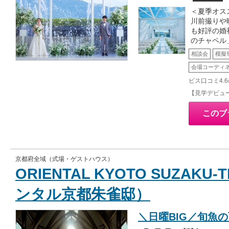
＜夏季オス
川前撮りや
も好評の婚
のチャペル
相談会
模擬
会場コーディ
ビス口コミ4.
【見学デビュ
このブ
京都府全域（式場・ゲストハウス）
ORIENTAL KYOTO SUZAKU
ンタル京都朱雀邸）
＼日曜BIG／旬魚