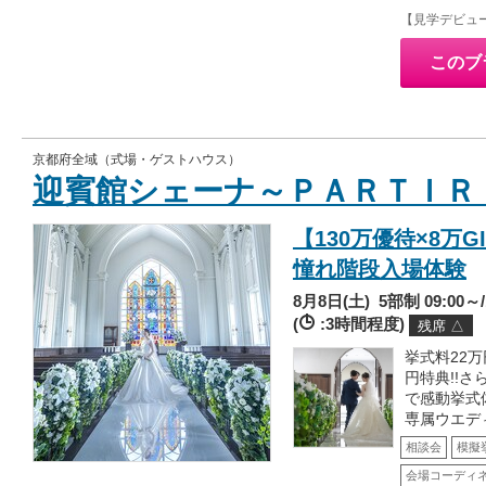
【見学デビュ
このブ
京都府全域（式場・ゲストハウス）
迎賓館シェーナ～ＰＡＲＴＩＲ
【130万優待×8万
憧れ階段入場体験
8月8日(土)
5部制 09:00～/1
(
:3時間程度)
残席 △
挙式料22万
円特典!!
で感動挙式
専属ウエデ
相談会
模擬
会場コーディ