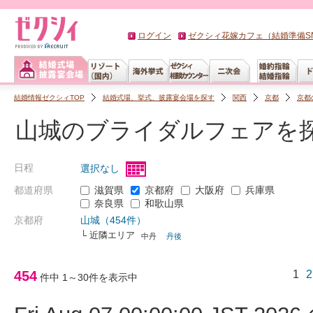
ログイン
ゼクシィ花嫁カフェ（結婚準備S
結婚情報ゼクシィTOP
結婚式場、挙式、披露宴会場を探す
関西
京都
京都
山城のブライダルフェアを
日程
選択なし
都道府県
滋賀県
京都府
大阪府
兵庫県
奈良県
和歌山県
京都府
山城（454件）
└ 近隣エリア
中丹
丹後
454
1
2
件中
1～30
件を表示中