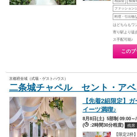
相談会
模擬
ファッション
料理・引出物
はどちらもワ
寄り駅より徒
ス手配可能♪
このブ
京都府全域（式場・ゲストハウス）
二条城チャペル セント・アベ
【先着2組限定】ガ
イーツ満喫♪
8月8日(土)
5部制 09:00～/1
(
:2時間30分程度)
残席
【限定2枠