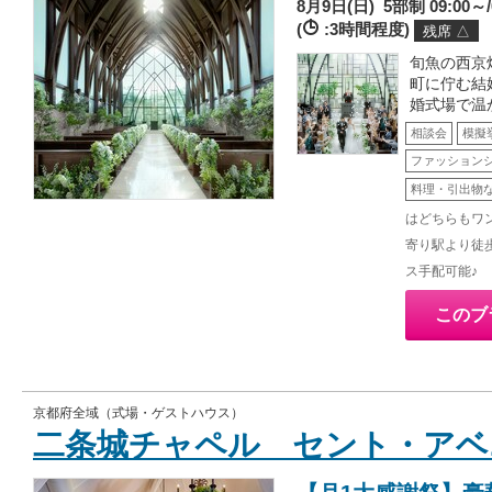
8月9日(日)
5部制 09:00～/0
(
:3時間程度)
残席 △
旬魚の西京
町に佇む結
婚式場で温
相談会
模擬
ファッション
料理・引出物
はどちらもワ
寄り駅より徒
ス手配可能♪
このブ
京都府全域（式場・ゲストハウス）
二条城チャペル セント・アベ