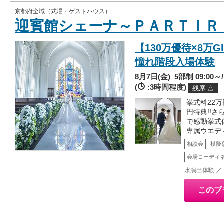
京都府全域（式場・ゲストハウス）
迎賓館シェーナ～ＰＡＲＴＩＲ
【130万優待×8万
憧れ階段入場体験
8月7日(金)
5部制 09:00～/1
(
:3時間程度)
残席 △
挙式料22万
円特典!!
で感動挙式
専属ウエデ
相談会
模擬
会場コーディ
水演出体験 ／
このブ