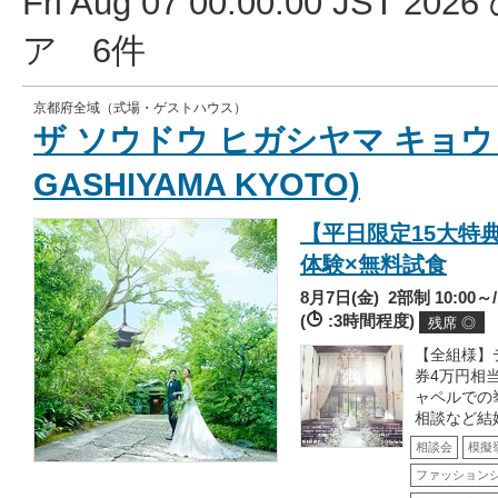
Fri Aug 07 00:00:00 JST
ア 6件
京都府全域（式場・ゲストハウス）
ザ ソウドウ ヒガシヤマ キョウト(
GASHIYAMA KYOTO)
【平日限定15大特
体験×無料試食
8月7日(金)
2部制 10:00～/
(
:3時間程度)
残席 ◎
【全組様】
券4万円相
ャペルでの
相談など結
相談会
模擬
ファッション