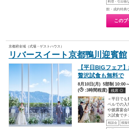
料理・引出物
館・成約特典
このブ
京都府全域（式場・ゲストハウス）
リバースイート京都鴨川迎賓館
【平日BIGフェア
贅沢試食も無料で
8月10日(月)
5部制 10:00～/
(
:3時間程度)
残席 ◎
＜平日でも
ペルでの入
や披露宴会
ス試食でチ
相談会
模擬