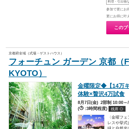
料理・引出物
参加で更にお得
更にお得に叶
このブ
京都府全域（式場・ゲストハウス）
フォーチュン ガーデン 京都（FO
KYOTO）
金曜限定◆【14万
体験×贅沢4万試食
8月7日(金)
2部制 10:00～/
(
:3時間程度)
残席 ◎
〈金曜フェ
レスや挙式
緑と自然光