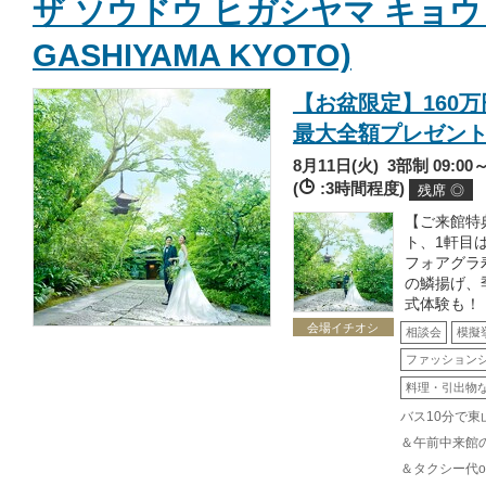
ザ ソウドウ ヒガシヤマ キョウト(
GASHIYAMA KYOTO)
【お盆限定】160
最大全額プレゼン
8月11日(火)
3部制 09:00～/
(
:3時間程度)
残席 ◎
【ご来館特
ト、1軒目
フォアグラ
の鱗揚げ、
式体験も！
会場イチオシ
相談会
模擬
ファッション
料理・引出物
バス10分で東
＆午前中来館
＆タクシー代o