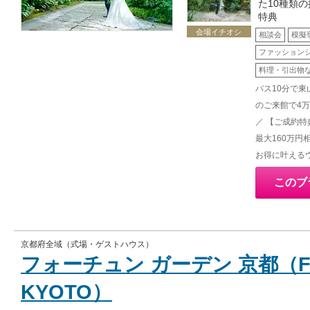
た10種類
特典
会場イチオシ
相談会
模擬
ファッション
料理・引出物
バス10分で東
のご来館で4
／ 【ご成約特
最大160万
お得に叶える
このブ
京都府全域（式場・ゲストハウス）
フォーチュン ガーデン 京都（FO
KYOTO）