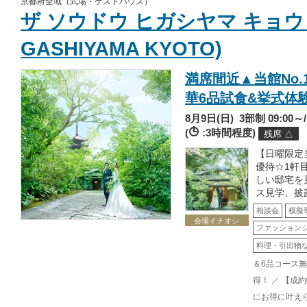
京都府全域（式場・ゲストハウス）
ザ ソウドウ ヒガシヤマ キョウト(
GASHIYAMA KYOTO)
満席間近▲当館No.1
華6品試食&挙式体
8月9日(日)
3部制 09:00～/1
(
:3時間程度)
残席 △
【日曜限定当
優待☆1軒
しい邸宅を
ス見学、披
相談会
模擬
会場イチオシ
ファッション
料理・引出物
＆6品コース
得！ ／ 【成
にお得に叶え