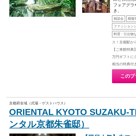
フォアグラ
き。
相談会
模擬
ファッション
料理・引出物
ス！京都駅か
【ご来館特典
万円ギフトにグ
相当の特典付
このブ
京都府全域（式場・ゲストハウス）
ORIENTAL KYOTO SUZAKU
ンタル京都朱雀邸）