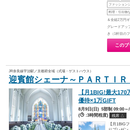
ファッション
料理・引出物
＆全組2万円
グレードアップ
き（1軒目の
このブ
JR奈良線宇治駅／京都府全域（式場・ゲストハウス）
迎賓館シェーナ～ＰＡＲＴＩＲ
【月1BIG!最大1
優待×1万GIFT
8月9日(日)
5部制 09:00～/1
(
:3時間程度)
残席 △
【月1BI
りプレゼン