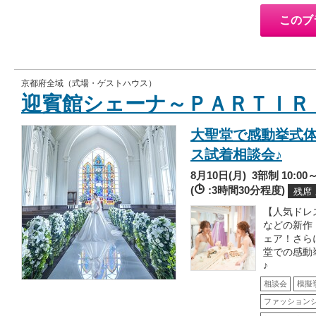
このブ
京都府全域（式場・ゲストハウス）
迎賓館シェーナ～ＰＡＲＴＩＲ
大聖堂で感動挙式体
ス試着相談会♪
8月10日(月)
3部制 10:00～/
(
:3時間30分程度)
残席
【人気ドレス試
などの新作
ェア！さら
堂での感動
♪
相談会
模擬
ファッション