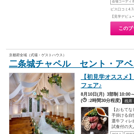
会場コーディ
ビス口コミ4.
【見学デビュ
このブ
京都府全域（式場・ゲストハウス）
二条城チャペル セント・アベ
【初見学オススメ】
フェア♪
8月10日(月)
3部制 10:00～/
(
:2時間30分程度)
残席 
【おもてな
手掛ける自
選牛フィレ
試食付の大