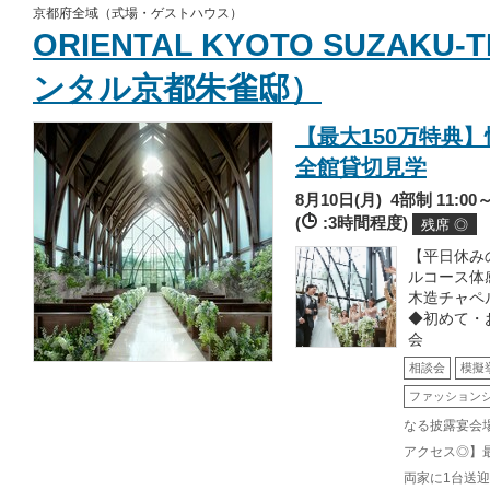
京都府全域（式場・ゲストハウス）
ORIENTAL KYOTO SUZAKU
ンタル京都朱雀邸）
【最大150万特典
全館貸切見学
8月10日(月)
4部制 11:00～/
(
:3時間程度)
残席 ◎
【平日休み
ルコース体
木造チャペ
◆初めて・
会
相談会
模擬
ファッション
なる披露宴会
アクセス◎】
両家に1台送迎