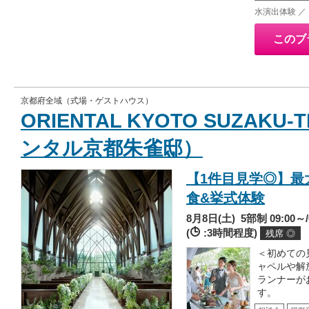
水演出体験 ／
このブ
京都府全域（式場・ゲストハウス）
ORIENTAL KYOTO SUZAKU
ンタル京都朱雀邸）
【1件目見学◎】最大
食&挙式体験
8月8日(土)
5部制 09:00～/0
(
:3時間程度)
残席 ◎
＜初めての
ャペルや解
ランナーが
す。