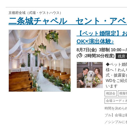
京都府全域（式場・ゲストハウス）
二条城チャペル セント・アベ
【ペット婚限定】お
OK×演出体験♪
8月7日(金)
3部制 10:00～/1
(
:2時間30分程度)
残席
◆ペット婚
様へ！わん
式・披露宴
WDをご紹
います
相談会
模擬
会場コーディ
時間を決めら
ブル】会場は
／シンプルに