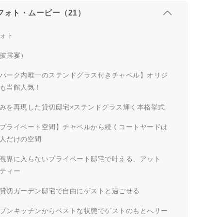
フォト・ムービー（21）
ォト
披露宴）
パーク内唯一のステンドグラス付きチャペル】オリジ
も当館人気！
みを再現した貸切邸宅×ステンドグラス輝く本格挙式
プライベート空間】チャペルから続くコートヤードは
人だけの空間
視界に入らないプライベート邸宅で叶える、アット
ティー
貸切ガーデン邸宅で自由にゲストと過ごせる
プンキッチンからベストな状態でゲストのもとへサー