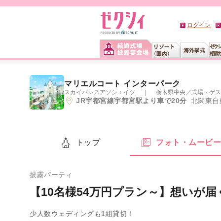
ログイン
マリエルコート インターパーク
スカイパレスアソシエイツ
栃木県中央
／
式場・ゲス
JR宇都宮線宇都宮駅より車で20分
北関東自
トップ
フォト・ムービ
披露パーティ
【10名様54万円プラン～】想いが
少人数ウェディングも1組貸切！