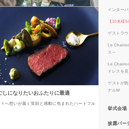
インターパ
【10名様
ゲストラウ
Le Cha
ス～
Le Cha
ドレスを見
ゲストが飽
ナルW
ごしになりたいおふたりに最適
方々へ想いが届く笑顔と感動に包まれたハートフル
挙式会場
披露パー