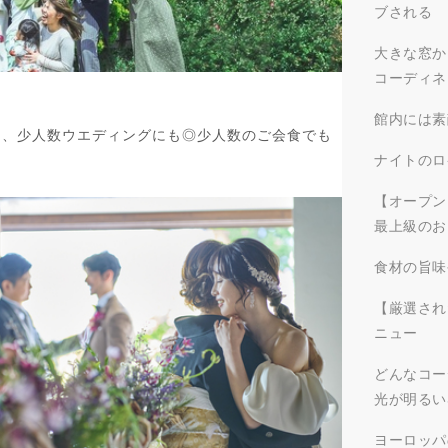
ブされる
大きな窓か
コーディネ
館内には素
は、少人数ウエディングにも◎少人数のご会食でも
ナイトのロ
【オープン
最上級のお
食材の旨味
【厳選され
ニュー
どんなコー
光が明るい
ヨーロッパ