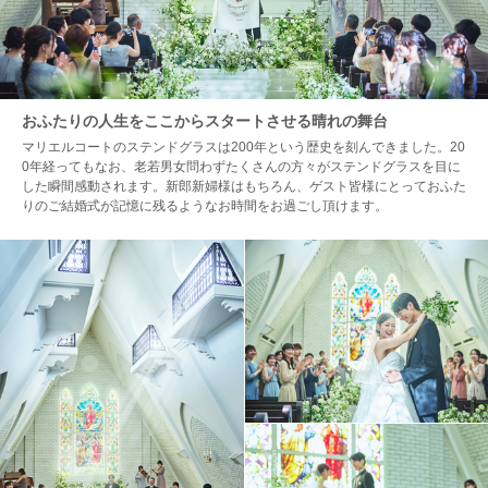
おふたりの人生をここからスタートさせる晴れの舞台
マリエルコートのステンドグラスは200年という歴史を刻んできました。20
0年経ってもなお、老若男女問わずたくさんの方々がステンドグラスを目に
した瞬間感動されます。新郎新婦様はもちろん、ゲスト皆様にとっておふた
りのご結婚式が記憶に残るようなお時間をお過ごし頂けます。