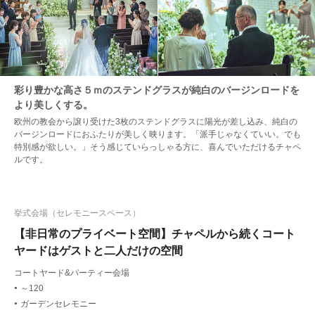
彩り豊かな高さ５ｍのステンドグラスが純白のバージンロードを
より美しくする。
欧州の教会から譲り受けた3枚のステンドグラスに陽光が差し込み、純白の
バージンロードにおふたりが美しく映ります。「派手じゃなくていい。でも
特別感が欲しい。」そう感じていらっしゃる方に、喜んでいただけるチャペ
ルです。
挙式会場（セレモニースペース）
【非日常のプライベート空間】チャペルから続くコート
ヤードはゲストと二人だけの空間
コートヤード&パーティー会場
～120
●
ガーデンセレモニー
●