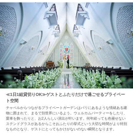
≪1日1組貸切りOK≫ゲストとふたりだけで過ごせるプライベー
ト空間
チャペルからつながるプライベートガーデンはパリにあるような情緒ある建
物に囲まれて、まるで別世界にいるよう。ウェルカムパーティーをしたり、
愛車を飾ったりと、お2人らしい演出が叶います。何年経っても色褪せない
ステンドグラスがあるからこそおふたりの挙式という大切な時間がより特別
なものとなり、ゲストにとってもかけがないのない瞬間となります。