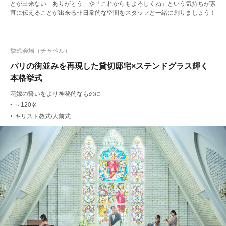
とが出来ない「ありがとう」や「これからもよろしくね」という気持ちが素
直に伝えることが出来る非日常的な空間をスタッフと一緒に創りましょう！
挙式会場（チャペル）
パリの街並みを再現した貸切邸宅×ステンドグラス輝く
本格挙式
花嫁の誓いをより神秘的なものに
～120名
●
キリスト教式/人前式
●