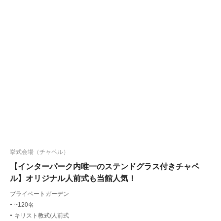
挙式会場（チャペル）
【インターパーク内唯一のステンドグラス付きチャペ
ル】オリジナル人前式も当館人気！
プライベートガーデン
~120名
●
キリスト教式/人前式
●