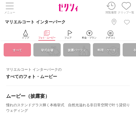
メニュー
閲覧履歴
クリップ一覧
マリエルコート インターパーク
トップ
フォト・ムービー
フェア
料金・プラン
クチコミ
すべて
挙式会場
披露パーティ
料理・ケーキ
マリエルコート インターパークの
すべてのフォト・ムービー
ムービー（披露宴）
憧れのステンドグラス輝く本格挙式 自然光溢れる非日常空間で叶う貸切り
ウェディング