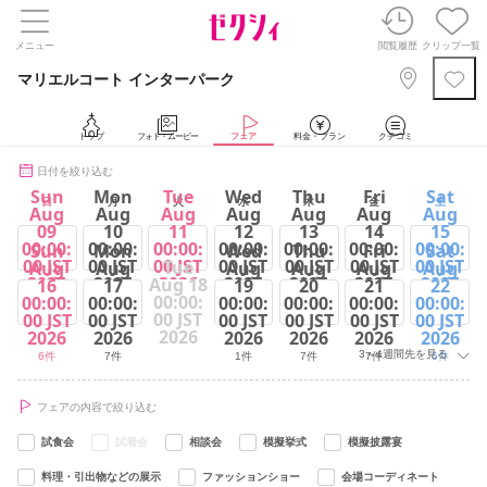
メニュー
閲覧履歴
クリップ一覧
マリエルコート インターパーク
トップ
フォト・ムービー
フェア
料金・プラン
クチコミ
日付を絞り込む
Sun
Mon
Tue
Wed
Thu
Fri
Sat
日
月
火
水
木
金
土
Aug
Aug
Aug
Aug
Aug
Aug
Aug
09
10
11
12
13
14
15
00:00:
00:00:
00:00:
00:00:
00:00:
00:00:
00:00:
Sun
Mon
Wed
Thu
Fri
Sat
00 JST
00 JST
00 JST
00 JST
00 JST
00 JST
00 JST
Tue
Aug
Aug
Aug
Aug
Aug
Aug
2026
2026
2026
2026
2026
2026
2026
Aug 18
16
17
19
20
21
22
00:00:
00:00:
00:00:
00:00:
00:00:
00:00:
00:00:
6件
7件
6件
1件
7件
7件
6件
00 JST
00 JST
00 JST
00 JST
00 JST
00 JST
00 JST
2026
2026
2026
2026
2026
2026
2026
3～4週間先を見る
6件
7件
1件
7件
7件
6件
フェアの内容で絞り込む
試食会
試着会
相談会
模擬挙式
模擬披露宴
料理・引出物などの展示
ファッションショー
会場コーディネート