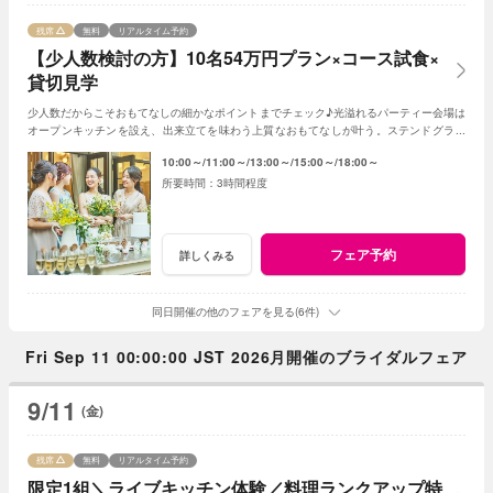
残席
無料
リアルタイム予約
【少人数検討の方】10名54万円プラン×コース試食×
貸切見学
少人数だからこそおもてなしの細かなポイントまでチェック♪光溢れるパーティー会場は
オープンキッチンを設え、出来立てを味わう上質なおもてなしが叶う。ステンドグラス
輝くチャペルなど邸宅丸ごとゲスト目線で体験
10:00～
11:00～
13:00～
15:00～
18:00～
3時間程度
フェア予約
詳しくみる
同日開催の他のフェアを見る(6件)
Fri Sep 11 00:00:00 JST 2026月開催のブライダルフェア
9/11
(金)
残席
無料
リアルタイム予約
限定1組＼ライブキッチン体験／料理ランクアップ特