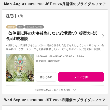
Mon Aug 31 00:00:00 JST 2026月開催のブライダルフェア
8/31
(月)
残席
無料
リアルタイム予約
《2件目以降の方◆後悔しない式場選び》提案力×試
食×比較相談
<後悔しない式場選びをしたい方へ>何件か見学したけどなんとなくしっくりこない…会
場や料理、予算、スタッフなど徹底比較したい…気になるポイントだけ気軽に相談した
い…お悩みに合わせて丁寧にご説明します♪
10:00～
11:00～
13:00～
15:00～
18:00～
3時間程度
フェア予約
詳しくみる
同日開催の他のフェアを見る(6件)
Wed Sep 02 00:00:00 JST 2026月開催のブライダルフェア