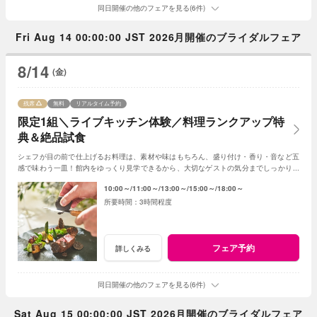
同日開催の他のフェアを見る(6件)
Fri Aug 14 00:00:00 JST 2026月開催のブライダルフェア
8/14
(金)
残席
無料
リアルタイム予約
限定1組＼ライブキッチン体験／料理ランクアップ特
典＆絶品試食
シェフが目の前で仕上げるお料理は、素材や味はもちろん、盛り付け・香り・音など五
感で味わう一皿！館内をゆっくり見学できるから、大切なゲストの気分までしっかりイ
メージできると評判のフェアです♪
10:00～
11:00～
13:00～
15:00～
18:00～
3時間程度
フェア予約
詳しくみる
同日開催の他のフェアを見る(6件)
Sat Aug 15 00:00:00 JST 2026月開催のブライダルフェア