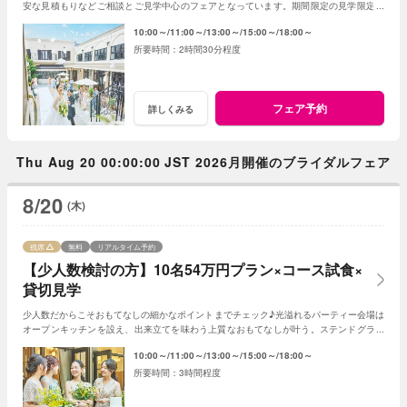
安な見積もりなどご相談とご見学中心のフェアとなっています。期間限定の見学限定特
典もご用意★納得いくまでプランナーへ相談を。
10:00～
11:00～
13:00～
15:00～
18:00～
2時間30分程度
フェア予約
詳しくみる
Thu Aug 20 00:00:00 JST 2026月開催のブライダルフェア
8/20
(木)
残席
無料
リアルタイム予約
【少人数検討の方】10名54万円プラン×コース試食×
貸切見学
少人数だからこそおもてなしの細かなポイントまでチェック♪光溢れるパーティー会場は
オープンキッチンを設え、出来立てを味わう上質なおもてなしが叶う。ステンドグラス
輝くチャペルなど邸宅丸ごとゲスト目線で体験
10:00～
11:00～
13:00～
15:00～
18:00～
3時間程度