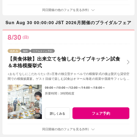
同日開催の他のフェアを見る(5件)
Sun Aug 30 00:00:00 JST 2026月開催のブライダルフェア
8/30
(日)
残席
無料
リアルタイム予約
【美食体験】出来立てを愉しむライブキッチン試食
＆本格模擬挙式
<おもてなしにこだわりたい方>圧巻の独立型チャペルでの模擬挙式の後は贅沢な貸切空
間での模擬披露宴。ゲスト目線で楽しむ試食はオマール海老の前菜や国産牛フィレなど
贅沢な全5品。上質で自然なおもてなしを体感
09:00～
10:00～
12:00～
14:00～
18:00～
3時間程度
フェア予約
詳しくみる
同日開催の他のフェアを見る(5件)