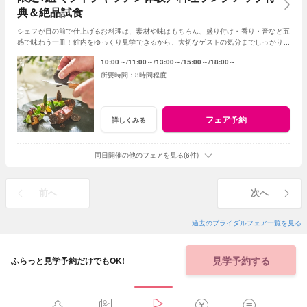
典＆絶品試食
シェフが目の前で仕上げるお料理は、素材や味はもちろん、盛り付け・香り・音など五
感で味わう一皿！館内をゆっくり見学できるから、大切なゲストの気分までしっかりイ
メージできると評判のフェアです♪
10:00～
11:00～
13:00～
15:00～
18:00～
3時間程度
フェア予約
詳しくみる
同日開催の他のフェアを見る(6件)
前へ
次へ
過去のブライダルフェア一覧を見る
見学予約する
ふらっと見学予約だけでもOK!