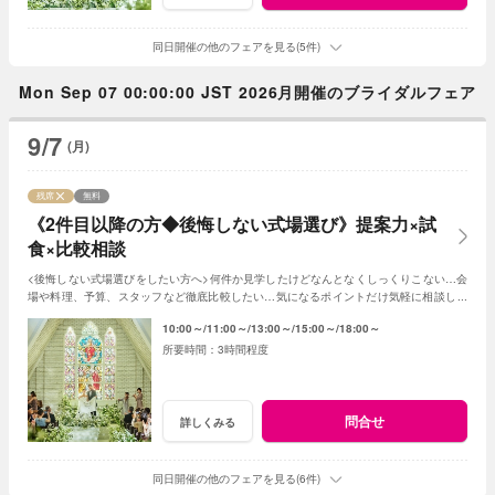
同日開催の他のフェアを見る(5件)
Mon Sep 07 00:00:00 JST 2026月開催のブライダルフェア
9/7
(月)
残席
無料
《2件目以降の方◆後悔しない式場選び》提案力×試
食×比較相談
<後悔しない式場選びをしたい方へ>何件か見学したけどなんとなくしっくりこない…会
場や料理、予算、スタッフなど徹底比較したい…気になるポイントだけ気軽に相談した
い…お悩みに合わせて丁寧にご説明します♪
10:00～
11:00～
13:00～
15:00～
18:00～
3時間程度
問合せ
詳しくみる
同日開催の他のフェアを見る(6件)