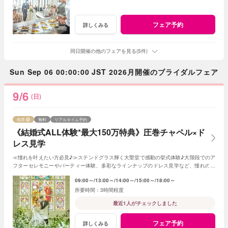
フェア予約
詳しくみる
同日開催の他のフェアを見る(5件)
Sun Sep 06 00:00:00 JST 2026月開催のブライダルフェア
9/6
(日)
残席
無料
リアルタイム予約
《結婚式ALL体験*最大150万特典》圧巻チャペル×ド
レス見学
≪憧れを叶えたい方必見♪≫ステンドグラス輝く大聖堂で感動の挙式体験♪大階段でのア
フターセレモニーやパーティー体験、多彩なラインナップのドレス見学など、憧れの花
嫁気分を一足先に全て体験できるフェア♪
09:00～
13:00～
14:00～
15:00～
18:00～
3時間程度
最近1人がチェックしました
フェア予約
詳しくみる