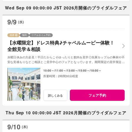
Wed Sep 09 00:00:00 JST 2026月開催のブライダルフェア
9/9
(水)
残席
無料
リアルタイム予約
【水曜限定】ドレス特典♪チャペルムービー体験！
全館見学＆相談
水曜日休みの方必見！平日だからこそゆったりと館内を見学◎先輩カップルの事例や不
安な見積もりなどご相談とご見学中心のフェアとなっています。期間限定の見学限定特
典もご用意★納得いくまでプランナーへ相談を。
10:00～
11:00～
13:00～
15:00～
18:00～
2時間30分程度
フェア予約
詳しくみる
Thu Sep 10 00:00:00 JST 2026月開催のブライダルフェア
9/10
(木)