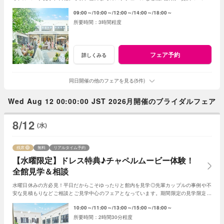
食・衣装30万円&最大150万円分のアイテム進呈
09:00～
10:00～
12:00～
14:00～
18:00～
3時間程度
フェア予約
詳しくみる
同日開催の他のフェアを見る(5件)
Wed Aug 12 00:00:00 JST 2026月開催のブライダルフェア
8/12
(水)
残席
無料
リアルタイム予約
【水曜限定】ドレス特典♪チャペルムービー体験！
全館見学＆相談
水曜日休みの方必見！平日だからこそゆったりと館内を見学◎先輩カップルの事例や不
安な見積もりなどご相談とご見学中心のフェアとなっています。期間限定の見学限定特
典もご用意★納得いくまでプランナーへ相談を。
10:00～
11:00～
13:00～
15:00～
18:00～
2時間30分程度