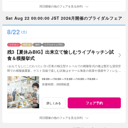
同日開催の他のフェアを見る(6件)
Sat Aug 22 00:00:00 JST 2026月開催のブライダルフェア
8/22
(土)
イチオシ
残席
無料
リアルタイム予約
残3【夏休みBIG】出来立て愉しむライブキッチン試
食＆模擬挙式
<おもてなしにこだわりたい方>圧巻の独立型チャペルでの模擬挙式の後は贅沢な貸切空
間での模擬披露宴。ゲスト目線で楽しむ試食はオマール海老の前菜や国産牛フィレなど
贅沢な全5品。上質で自然なおもてなしを体感
09:00～
10:00～
12:00～
14:00～
18:00～
3時間程度
フェア予約
詳しくみる
同日開催の他のフェアを見る(5件)