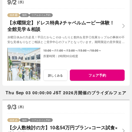
9/2
(水)
残席
無料
リアルタイム予約
【水曜限定】ドレス特典♪チャペルムービー体験！
全館見学＆相談
水曜日休みの方必見！平日だからこそゆったりと館内を見学◎先輩カップルの事例や不
安な見積もりなどご相談とご見学中心のフェアとなっています。期間限定の見学限定特
典もご用意★納得いくまでプランナーへ相談を。
10:00～
11:00～
13:00～
15:00～
18:00～
2時間30分程度
フェア予約
詳しくみる
Thu Sep 03 00:00:00 JST 2026月開催のブライダルフェア
9/3
(木)
残席
無料
リアルタイム予約
【少人数検討の方】10名54万円プラン×コース試食×