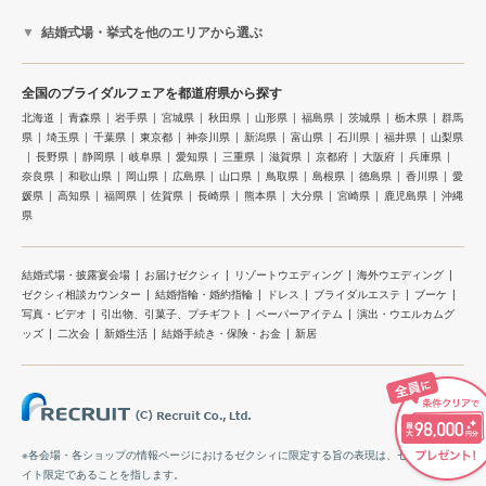
結婚式場・挙式を他のエリアから選ぶ
全国のブライダルフェアを都道府県から探す
北海道
青森県
岩手県
宮城県
秋田県
山形県
福島県
茨城県
栃木県
群馬
県
埼玉県
千葉県
東京都
神奈川県
新潟県
富山県
石川県
福井県
山梨県
長野県
静岡県
岐阜県
愛知県
三重県
滋賀県
京都府
大阪府
兵庫県
奈良県
和歌山県
岡山県
広島県
山口県
鳥取県
島根県
徳島県
香川県
愛
媛県
高知県
福岡県
佐賀県
長崎県
熊本県
大分県
宮崎県
鹿児島県
沖縄
県
結婚式場・披露宴会場
お届けゼクシィ
リゾートウエディング
海外ウエディング
ゼクシィ相談カウンター
結婚指輪・婚約指輪
ドレス
ブライダルエステ
ブーケ
写真・ビデオ
引出物、引菓子、プチギフト
ペーパーアイテム
演出・ウエルカムグ
ッズ
二次会
新婚生活
結婚手続き・保険・お金
新居
※各会場・各ショップの情報ページにおけるゼクシィに限定する旨の表現は、ゼクシィのサ
イト限定であることを指します。