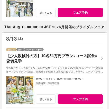
フェア予約
詳しくみる
Thu Aug 13 00:00:00 JST 2026月開催のブライダルフェア
8/13
(木)
残席
無料
リアルタイム予約
【少人数検討の方】10名54万円プラン×コース試食×
貸切見学
少人数だからこそおもてなしの細かなポイントまでチェック♪光溢れるパーティー会場は
オープンキッチンを設え、出来立てを味わう上質なおもてなしが叶う。ステンドグラス
輝くチャペルなど邸宅丸ごとゲスト目線で体験
10:00～
11:00～
13:00～
15:00～
18:00～
3時間程度
フェア予約
詳しくみる