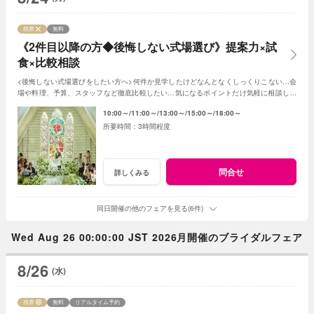
残席
無料
《2件目以降の方◆後悔しない式場選び》提案力×試
食×比較相談
<後悔しない式場選びをしたい方へ>何件か見学したけどなんとなくしっくりこない…会
場や料理、予算、スタッフなど徹底比較したい…気になるポイントだけ気軽に相談した
い…お悩みに合わせて丁寧にご説明します♪
10:00～
11:00～
13:00～
15:00～
18:00～
3時間程度
問合せ
詳しくみる
同日開催の他のフェアを見る(6件)
Wed Aug 26 00:00:00 JST 2026月開催のブライダルフェア
8/26
(水)
残席
無料
リアルタイム予約