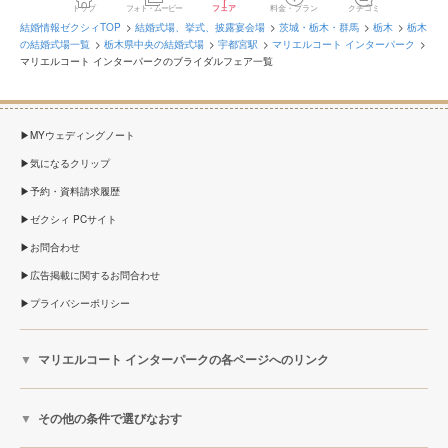
トップ
フォト・ムービー
フェア
料金・プラン
クチコミ
結婚情報ゼクシィTOP
結婚式場、挙式、披露宴会場
茨城・栃木・群馬
栃木
栃木
の結婚式場一覧
栃木県中央の結婚式場
宇都宮駅
マリエルコート インターパーク
マリエルコート インターパークのブライダルフェア一覧
MYウェディングノート
気になるクリップ
予約・資料請求履歴
ゼクシィ PCサイト
お問合わせ
広告掲載に関するお問合わせ
プライバシーポリシー
マリエルコート インターパークの各ページへのリンク
その他の条件で選びなおす