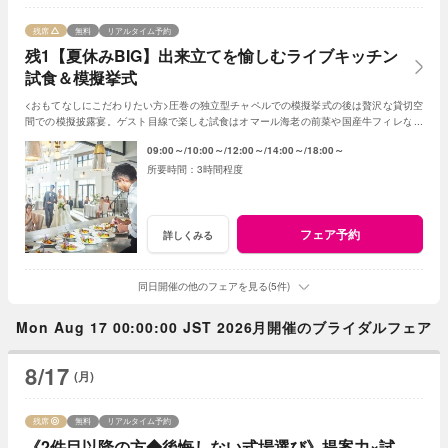
残席
無料
リアルタイム予約
残1【夏休みBIG】出来立てを愉しむライブキッチン
試食＆模擬挙式
<おもてなしにこだわりたい方>圧巻の独立型チャペルでの模擬挙式の後は贅沢な貸切空
間での模擬披露宴。ゲスト目線で楽しむ試食はオマール海老の前菜や国産牛フィレなど
贅沢な全5品。上質で自然なおもてなしを体感
09:00～
10:00～
12:00～
14:00～
18:00～
3時間程度
フェア予約
詳しくみる
同日開催の他のフェアを見る(5件)
Mon Aug 17 00:00:00 JST 2026月開催のブライダルフェア
8/17
(月)
残席
無料
リアルタイム予約
《2件目以降の方◆後悔しない式場選び》提案力×試