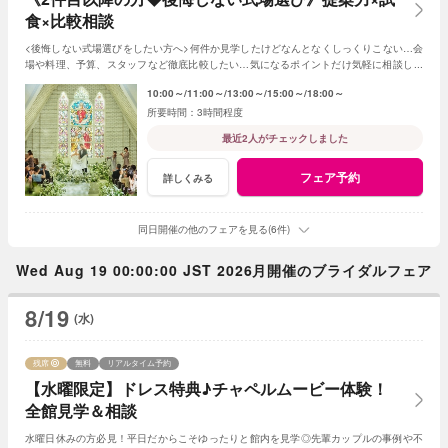
食×比較相談
<後悔しない式場選びをしたい方へ>何件か見学したけどなんとなくしっくりこない…会
場や料理、予算、スタッフなど徹底比較したい…気になるポイントだけ気軽に相談した
い…お悩みに合わせて丁寧にご説明します♪
10:00～
11:00～
13:00～
15:00～
18:00～
3時間程度
最近2人がチェックしました
フェア予約
詳しくみる
同日開催の他のフェアを見る(6件)
Wed Aug 19 00:00:00 JST 2026月開催のブライダルフェア
8/19
(水)
残席
無料
リアルタイム予約
【水曜限定】ドレス特典♪チャペルムービー体験！
全館見学＆相談
水曜日休みの方必見！平日だからこそゆったりと館内を見学◎先輩カップルの事例や不