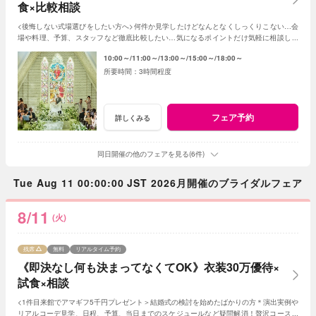
食×比較相談
<後悔しない式場選びをしたい方へ>何件か見学したけどなんとなくしっくりこない…会
場や料理、予算、スタッフなど徹底比較したい…気になるポイントだけ気軽に相談した
い…お悩みに合わせて丁寧にご説明します♪
10:00～
11:00～
13:00～
15:00～
18:00～
3時間程度
フェア予約
詳しくみる
同日開催の他のフェアを見る(6件)
Tue Aug 11 00:00:00 JST 2026月開催のブライダルフェア
8/11
(火)
残席
無料
リアルタイム予約
《即決なし何も決まってなくてOK》衣装30万優待×
試食×相談
<1件目来館でアマギフ5千円プレゼント＞結婚式の検討を始めたばかりの方＊演出実例や
リアルコーデ見学、日程、予算、当日までのスケジュールなど疑問解消！贅沢コース試