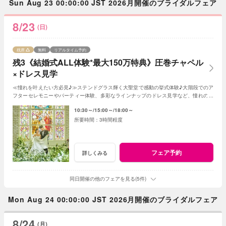
Sun Aug 23 00:00:00 JST 2026月開催のブライダルフェア
8/23
(日)
残席
無料
リアルタイム予約
残3《結婚式ALL体験*最大150万特典》圧巻チャペル
×ドレス見学
≪憧れを叶えたい方必見♪≫ステンドグラス輝く大聖堂で感動の挙式体験♪大階段でのア
フターセレモニーやパーティー体験、多彩なラインナップのドレス見学など、憧れの花
嫁気分を一足先に全て体験できるフェア♪
10:30～
15:00～
18:00～
3時間程度
フェア予約
詳しくみる
同日開催の他のフェアを見る(5件)
Mon Aug 24 00:00:00 JST 2026月開催のブライダルフェア
8/24
(月)