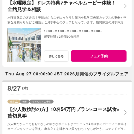
【水曜限定】ドレス特典♪チャペルムービー体験！
全館見学＆相談
水曜日休みの方必見！平日だからこそゆったりと館内を見学◎先輩カップルの事例や不
安な見積もりなどご相談とご見学中心のフェアとなっています。期間限定の見学限定特
典もご用意★納得いくまでプランナーへ相談を。
10:00～
11:00～
13:00～
15:00～
18:00～
2時間30分程度
フェア予約
詳しくみる
Thu Aug 27 00:00:00 JST 2026月開催のブライダルフェア
8/27
(木)
残席
無料
リアルタイム予約
【少人数検討の方】10名54万円プラン×コース試食×
貸切見学
少人数だからこそおもてなしの細かなポイントまでチェック♪光溢れるパーティー会場は
オープンキッチンを設え、出来立てを味わう上質なおもてなしが叶う。ステンドグラス
輝くチャペルなど邸宅丸ごとゲスト目線で体験