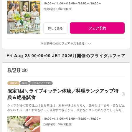
10:00～
11:00～
13:00～
15:00～
18:00～
3時間程度
フェア予約
詳しくみる
同日開催の他のフェアを見る(6件)
Fri Aug 28 00:00:00 JST 2026月開催のブライダルフェア
8/28
(金)
残席
無料
リアルタイム予約
限定1組＼ライブキッチン体験／料理ランクアップ特
典＆絶品試食
シェフが目の前で仕上げるお料理は、素材や味はもちろん、盛り付け・香り・音など五
感で味わう一皿！館内をゆっくり見学できるから、大切なゲストの気分までしっかりイ
メージできると評判のフェアです♪
10:00～
11:00～
13:00～
15:00～
18:00～
3時間程度