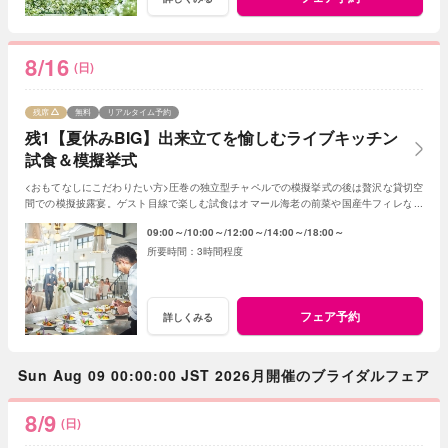
8/16
(日)
残席
無料
リアルタイム予約
残1【夏休みBIG】出来立てを愉しむライブキッチン
試食＆模擬挙式
<おもてなしにこだわりたい方>圧巻の独立型チャペルでの模擬挙式の後は贅沢な貸切空
間での模擬披露宴。ゲスト目線で楽しむ試食はオマール海老の前菜や国産牛フィレなど
贅沢な全5品。上質で自然なおもてなしを体感
09:00～
10:00～
12:00～
14:00～
18:00～
3時間程度
フェア予約
詳しくみる
Sun Aug 09 00:00:00 JST 2026月開催のブライダルフェア
8/9
(日)