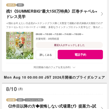
残席
無料
残1《SUMMERBIG*最大150万特典》圧巻チャペル×
ドレス見学
≪憧れを叶えたい方必見♪≫ステンドグラス輝く大聖堂で感動の挙式体験♪大階段でのア
フターセレモニーやパーティー体験、多彩なラインナップのドレス見学など、憧れの花
嫁気分を一足先に全て体験できるフェア♪
09:00～
10:00～
12:00～
14:00～
18:00～
3時間程度
最近3人がチェックしました
電話予約
詳しくみる
同日開催の他のフェアを見る(5件)
Mon Aug 10 00:00:00 JST 2026月開催のブライダルフェア
8/10
(月)
残席
無料
リアルタイム予約
《2件目以降の方◆後悔しない式場選び》提案力×試