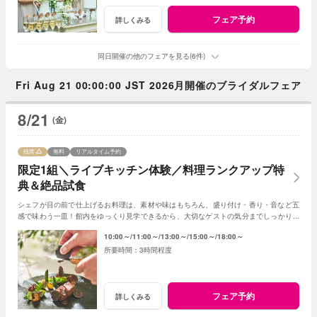
フェア予約
詳しくみる
同日開催の他のフェアを見る(6件)
Fri Aug 21 00:00:00 JST 2026月開催のブライダルフェア
8/21
(金)
残席
無料
リアルタイム予約
限定1組＼ライブキッチン体験／料理ランクアップ特
典＆絶品試食
シェフが目の前で仕上げるお料理は、素材や味はもちろん、盛り付け・香り・音など五
感で味わう一皿！館内をゆっくり見学できるから、大切なゲストの気分までしっかりイ
メージできると評判のフェアです♪
10:00～
11:00～
13:00～
15:00～
18:00～
3時間程度
フェア予約
詳しくみる