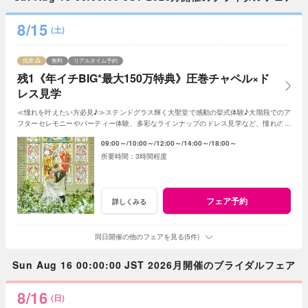
8/15
(土)
残席
無料
リアルタイム予約
残1《年イチBIG*最大150万特典》圧巻チャペル×ド
レス見学
≪憧れを叶えたい方必見♪≫ステンドグラス輝く大聖堂で感動の挙式体験♪大階段でのア
フターセレモニーやパーティー体験、多彩なラインナップのドレス見学など、憧れの花
嫁気分を一足先に全て体験できるフェア♪
09:00～
10:00～
12:00～
14:00～
18:00～
3時間程度
フェア予約
詳しくみる
同日開催の他のフェアを見る(5件)
Sun Aug 16 00:00:00 JST 2026月開催のブライダルフェア
8/16
(日)