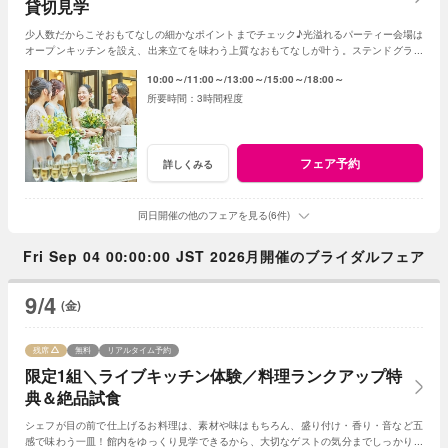
貸切見学
少人数だからこそおもてなしの細かなポイントまでチェック♪光溢れるパーティー会場は
オープンキッチンを設え、出来立てを味わう上質なおもてなしが叶う。ステンドグラス
輝くチャペルなど邸宅丸ごとゲスト目線で体験
10:00～
11:00～
13:00～
15:00～
18:00～
3時間程度
フェア予約
詳しくみる
同日開催の他のフェアを見る(6件)
Fri Sep 04 00:00:00 JST 2026月開催のブライダルフェア
9/4
(金)
残席
無料
リアルタイム予約
限定1組＼ライブキッチン体験／料理ランクアップ特
典＆絶品試食
シェフが目の前で仕上げるお料理は、素材や味はもちろん、盛り付け・香り・音など五
感で味わう一皿！館内をゆっくり見学できるから、大切なゲストの気分までしっかりイ