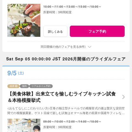
メージできると評判のフェアです♪
10:00～
11:00～
13:00～
15:00～
18:00～
3時間程度
フェア予約
詳しくみる
同日開催の他のフェアを見る(6件)
Sat Sep 05 00:00:00 JST 2026月開催のブライダルフェア
9/5
(土)
残席
無料
リアルタイム予約
【美食体験】出来立てを愉しむライブキッチン試食
＆本格模擬挙式
<おもてなしにこだわりたい方>圧巻の独立型チャペルでの模擬挙式の後は贅沢な貸切空
間での模擬披露宴。ゲスト目線で楽しむ試食はオマール海老の前菜や国産牛フィレなど
贅沢な全5品。上質で自然なおもてなしを体感
09:00～
10:00～
12:00～
14:00～
18:00～
3時間程度