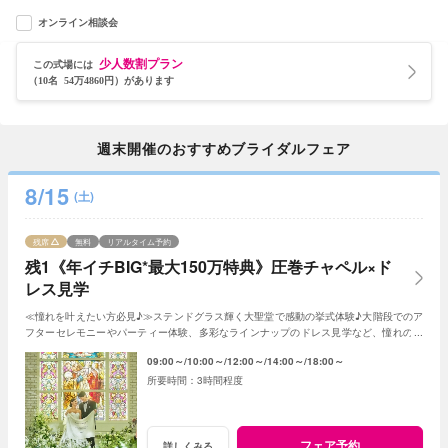
オンライン相談会
少人数割プラン
この式場には
（10名 54万4860円）があります
週末開催のおすすめブライダルフェア
8/15
(土)
残席
無料
リアルタイム予約
残1《年イチBIG*最大150万特典》圧巻チャペル×ド
レス見学
≪憧れを叶えたい方必見♪≫ステンドグラス輝く大聖堂で感動の挙式体験♪大階段でのア
フターセレモニーやパーティー体験、多彩なラインナップのドレス見学など、憧れの花
嫁気分を一足先に全て体験できるフェア♪
09:00～
10:00～
12:00～
14:00～
18:00～
3時間程度
フェア予約
詳しくみる