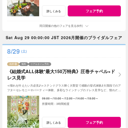
フェア予約
詳しくみる
同日開催の他のフェアを見る(6件)
Sat Aug 29 00:00:00 JST 2026月開催のブライダルフェア
8/29
(土)
残席
無料
リアルタイム予約
《結婚式ALL体験*最大150万特典》圧巻チャペル×ド
レス見学
≪憧れを叶えたい方必見♪≫ステンドグラス輝く大聖堂で感動の挙式体験♪大階段でのア
フターセレモニーやパーティー体験、多彩なラインナップのドレス見学など、憧れの花
嫁気分を一足先に全て体験できるフェア♪
09:00～
10:00～
12:00～
14:00～
18:00～
3時間程度
フェア予約
詳しくみる