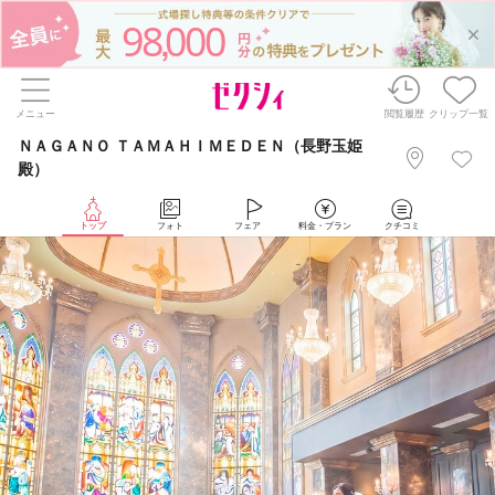
98
000
,
メニュー
閲覧履歴
クリップ一覧
ＮＡＧＡＮＯ ＴＡＭＡＨＩＭＥＤＥＮ（長野玉姫
殿）
トップ
フォト
フェア
料金・プラン
クチコミ