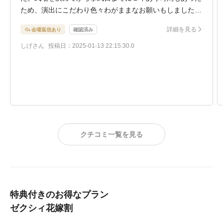
ため、演出にこだわり色々わがままなお願いもしました
が、基本的にノーとは言わずひとつひとつ丁寧に対応して
詳細を見る
会場返信あり
確認済み
くださり、有意義な打ち合わせを進めることができまし
た。おかげさまで自分たちらしく、参列者からもたくさん
しげさん
投稿日：2025-01-13 22:15:30.0
褒められる最高の式にすることができました。式場スタッ
フみなさんが親切丁寧かつ、気さくで相談もしやすい方々
でした。外注の司会者の方もとても面白くユニークな人
で、当日は大いに盛り上げてくださいました。こだわりが
強くいろんな演出をしたい方には是非おすすめの式場で
す。
クチコミ一覧を見る
特典付きのお得なプラン
ゼクシィ花嫁割