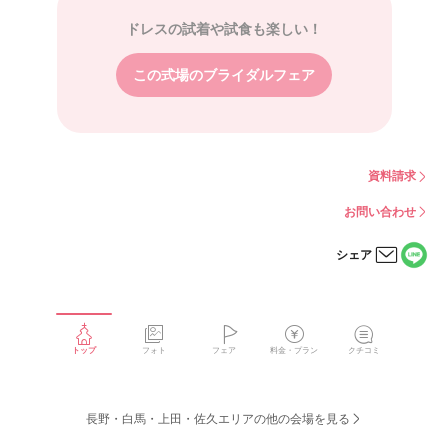
ドレスの試着や試食も楽しい！
この式場のブライダルフェア
資料請求
お問い合わせ
シェア
LINE
メー
で
ルで
シェ
シェ
アす
アす
る
る
トップ
フォト
フェア
料金・プラン
クチコミ
長野・白馬・上田・佐久エリアの他の会場を見る