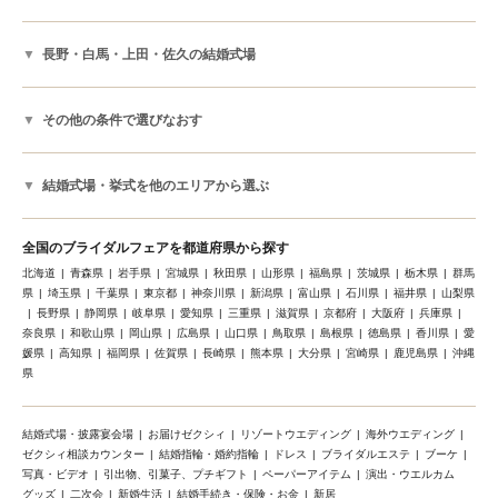
長野・白馬・上田・佐久の結婚式場
その他の条件で選びなおす
結婚式場・挙式を他のエリアから選ぶ
全国のブライダルフェアを都道府県から探す
北海道
青森県
岩手県
宮城県
秋田県
山形県
福島県
茨城県
栃木県
群馬
県
埼玉県
千葉県
東京都
神奈川県
新潟県
富山県
石川県
福井県
山梨県
長野県
静岡県
岐阜県
愛知県
三重県
滋賀県
京都府
大阪府
兵庫県
奈良県
和歌山県
岡山県
広島県
山口県
鳥取県
島根県
徳島県
香川県
愛
媛県
高知県
福岡県
佐賀県
長崎県
熊本県
大分県
宮崎県
鹿児島県
沖縄
県
結婚式場・披露宴会場
お届けゼクシィ
リゾートウエディング
海外ウエディング
ゼクシィ相談カウンター
結婚指輪・婚約指輪
ドレス
ブライダルエステ
ブーケ
写真・ビデオ
引出物、引菓子、プチギフト
ペーパーアイテム
演出・ウエルカム
グッズ
二次会
新婚生活
結婚手続き・保険・お金
新居