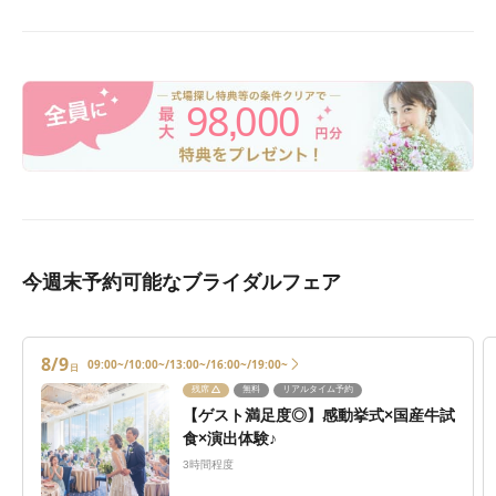
98
000
,
今週末予約可能なブライダルフェア
8/9
09:00~/10:00~/13:00~/16:00~/19:00~
日
残席
無料
リアルタイム予約
【ゲスト満足度◎】感動挙式×国産牛試
食×演出体験♪
3時間程度