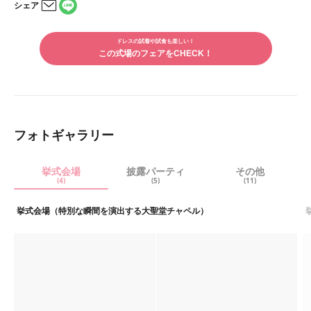
シェア
LINE
メー
で
ルで
シェ
ドレスの試着や試食も楽しい！
シェ
アす
この式場のフェアをCHECK！
アす
る
る
フォトギャラリー
挙式会場
披露パーティ
その他
(4)
(5)
(11)
挙式会場（特別な瞬間を演出する大聖堂チャペル）