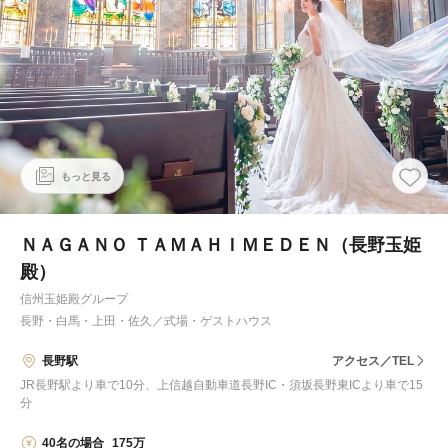
もっと見る
ＮＡＧＡＮＯ ＴＡＭＡＨＩＭＥＤＥＮ（長野玉姫
殿）
信州玉姫殿グループ
長野・白馬・上田・佐久
／
式場・ゲストハウス
長野駅
アクセス／TEL
JR長野駅より車で10分、上信越自動車道長野IC・須坂長野東ICより車で15
分
40名の場合
175万