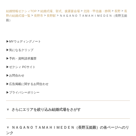
結婚情報ゼクシィTOP
結婚式場、挙式、披露宴会場
北陸・甲信越・静岡
長野
長
野の結婚式場一覧
長野市
長野駅
ＮＡＧＡＮＯ ＴＡＭＡＨＩＭＥＤＥＮ（長野玉姫
殿）
MYウェディングノート
気になるクリップ
予約・資料請求履歴
ゼクシィ PCサイト
お問合わせ
広告掲載に関するお問合わせ
プライバシーポリシー
さらにエリアを絞り込み結婚式場をさがす
ＮＡＧＡＮＯ ＴＡＭＡＨＩＭＥＤＥＮ（長野玉姫殿）の各ページへのリ
ンク