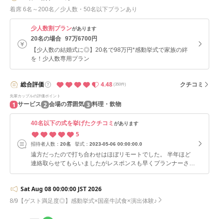
着席 6名～200名／少人数・50名以下プランあり
少人数割プラン
があります
20名の場合
97万6700円
【少人数の結婚式に◎】20名で98万円*感動挙式で家族の絆
を！少人数専用プラン
4.48
総合
評価
クチコミ
(350件)
先輩カップルの評価ポイント
1
2
3
サービス
会場の雰囲気
料理・飲物
40名以下の式を挙げたクチコミ
があります
5
招待者人数：
20名
挙式：
2023-05-06 00:00:00.0
遠方だったので打ち合わせはほぼリモートでした。 半年ほど
連絡取らせてもらいましたがレスポンスも早くプランナーさん
が真面目で丁寧で打ち合わせが楽しみでした。 ゲストが喜ん
でいたのはキッズスペースでした。
Sat Aug 08 00:00:00 JST 2026
8/9【ゲスト満足度◎】感動挙式×国産牛試食×演出体験♪