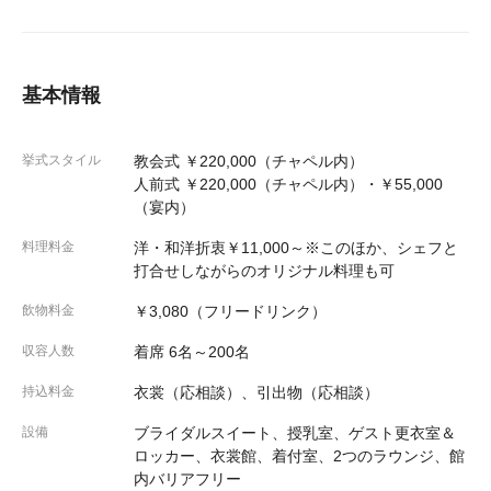
基本情報
挙式スタイル
教会式 ￥220,000（チャペル内）
人前式 ￥220,000（チャペル内）・￥55,000
（宴内）
料理料金
洋・和洋折衷￥11,000～※このほか、シェフと
打合せしながらのオリジナル料理も可
飲物料金
￥3,080（フリードリンク）
収容人数
着席 6名～200名
持込料金
衣裳（応相談）、引出物（応相談）
設備
ブライダルスイート、授乳室、ゲスト更衣室＆
ロッカー、衣裳館、着付室、2つのラウンジ、館
内バリアフリー