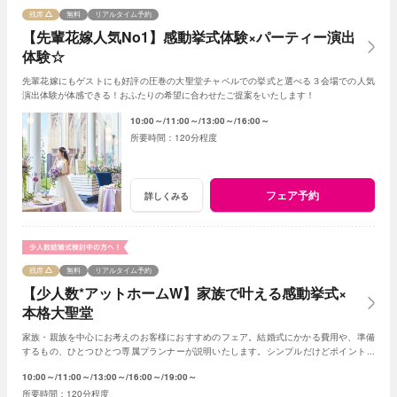
残席
無料
リアルタイム予約
【先輩花嫁人気No1】感動挙式体験×パーティー演出
体験☆
先輩花嫁にもゲストにも好評の圧巻の大聖堂チャペルでの挙式と選べる３会場での人気
演出体験が体感できる！おふたりの希望に合わせたご提案をいたします！
10:00～
11:00～
13:00～
16:00～
120分程度
フェア予約
詳しくみる
残席
無料
リアルタイム予約
【少人数*アットホームW】家族で叶える感動挙式×
本格大聖堂
家族・親族を中心にお考えのお客様におすすめのフェア。結婚式にかかる費用や、準備
するもの、ひとつひとつ専属プランナーが説明いたします。シンプルだけどポイントを
押さえ、必要なものがすべて含まれたフェア◎
10:00～
11:00～
13:00～
16:00～
19:00～
120分程度