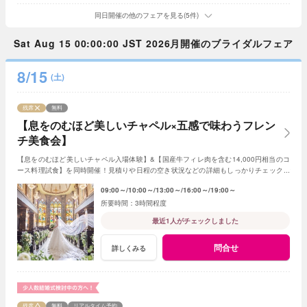
同日開催の他のフェアを見る(5件)
Sat Aug 15 00:00:00 JST 2026月開催のブライダルフェア
8/15
(土)
残席
無料
【息をのむほど美しいチャペル×五感で味わうフレン
チ美食会】
【息をのむほど美しいチャペル入場体験】&【国産牛フィレ肉を含む14,000円相当のコ
ース料理試食】を同時開催！見積りや日程の空き状況などの詳細もしっかりチェックで
きるので初めての見学の方にもおすすめ☆
09:00～
10:00～
13:00～
16:00～
19:00～
3時間程度
最近1人がチェックしました
問合せ
詳しくみる
残席
無料
リアルタイム予約