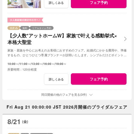
フェア予約
詳しくみる
残席
無料
リアルタイム予約
【少人数*アットホームW】家族で叶える感動挙式×
本格大聖堂
家族・親族を中心にお考えのお客様におすすめのフェア。結婚式にかかる費用や、準備
するもの、ひとつひとつ専属プランナーが説明いたします。シンプルだけどポイントを
押さえ、必要なものがすべて含まれたフェア◎
10:00～
11:00～
13:00～
16:00～
19:00～
120分程度
フェア予約
詳しくみる
同日開催の他のフェアを見る(3件)
Fri Aug 21 00:00:00 JST 2026月開催のブライダルフェア
8/21
(金)