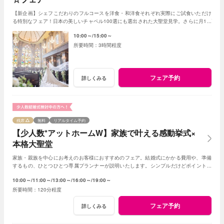
【新企画】シェフこだわりのフルコースを洋食・和洋食それぞれ実際にご試食いただけ
る特別なフェア！日本の美しいチャペル100選にも選出された大聖堂見学。さらに月1プ
レミアム限定の豪華成約特典も多数あり！
10:00～
15:00～
3時間程度
フェア予約
詳しくみる
残席
無料
リアルタイム予約
【少人数*アットホームW】家族で叶える感動挙式×
本格大聖堂
家族・親族を中心にお考えのお客様におすすめのフェア。結婚式にかかる費用や、準備
するもの、ひとつひとつ専属プランナーが説明いたします。シンプルだけどポイントを
押さえ、必要なものがすべて含まれたフェア◎
10:00～
11:00～
13:00～
16:00～
19:00～
120分程度
フェア予約
詳しくみる