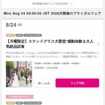
同日開催の他のフェアを見る(5件)
Mon Aug 24 00:00:00 JST 2026月開催のブライダルフェア
8/24
(月)
残席
無料
リアルタイム予約
【月曜限定】ステンドグラス大聖堂*感動体験＆大人
気絶品試食
平日がお休みのカップルはここがおすすめ♪国産牛フィレ肉を含むコース料理を存分にご
堪能ください。ゲストが寛ぐウエルカムラウンジ、ご親族専用控室、ドレス専用フロア
など丁寧にご案内させていただきます！
10:00～
13:00～
16:00～
18:00～
19:00～
120分程度
フェア予約
詳しくみる
残席
無料
リアルタイム予約