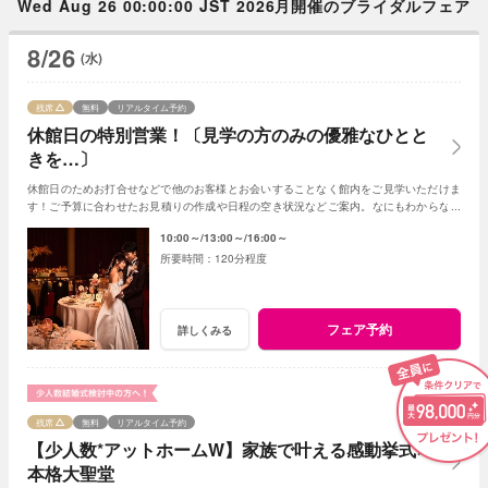
Wed Aug 26 00:00:00 JST 2026月開催のブライダルフェア
8/26
(水)
残席
無料
リアルタイム予約
休館日の特別営業！〔見学の方のみの優雅なひとと
きを…〕
休館日のためお打合せなどで他のお客様とお会いすることなく館内をご見学いただけま
す！ご予算に合わせたお見積りの作成や日程の空き状況などご案内。なにもわからなく
てもプランナーがわかりやすく説明いたします
10:00～
13:00～
16:00～
120分程度
フェア予約
詳しくみる
残席
無料
リアルタイム予約
【少人数*アットホームW】家族で叶える感動挙式×
本格大聖堂