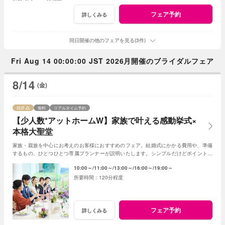
フェア予約
詳しくみる
同日開催の他のフェアを見る(3件)
Fri Aug 14 00:00:00 JST 2026月開催のブライダルフェア
8/14
(金)
残席
無料
リアルタイム予約
【少人数*アットホームW】家族で叶える感動挙式×
本格大聖堂
家族・親族を中心にお考えのお客様におすすめのフェア。結婚式にかかる費用や、準備
するもの、ひとつひとつ専属プランナーが説明いたします。シンプルだけどポイントを
押さえ、必要なものがすべて含まれたフェア◎
10:00～
11:00～
13:00～
16:00～
19:00～
120分程度
フェア予約
詳しくみる