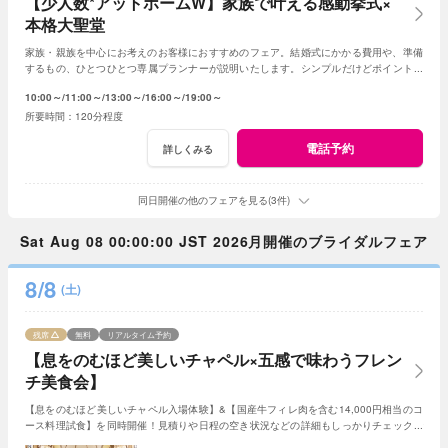
【少人数*アットホームW】家族で叶える感動挙式×
本格大聖堂
家族・親族を中心にお考えのお客様におすすめのフェア。結婚式にかかる費用や、準備
するもの、ひとつひとつ専属プランナーが説明いたします。シンプルだけどポイントを
押さえ、必要なものがすべて含まれたフェア◎
10:00～
11:00～
13:00～
16:00～
19:00～
120分程度
電話予約
詳しくみる
同日開催の他のフェアを見る(3件)
Sat Aug 08 00:00:00 JST 2026月開催のブライダルフェア
8/8
(土)
残席
無料
リアルタイム予約
【息をのむほど美しいチャペル×五感で味わうフレン
チ美食会】
【息をのむほど美しいチャペル入場体験】&【国産牛フィレ肉を含む14,000円相当のコ
ース料理試食】を同時開催！見積りや日程の空き状況などの詳細もしっかりチェックで
きるので初めての見学の方にもおすすめ☆