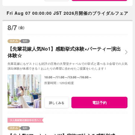
Fri Aug 07 00:00:00 JST 2026月開催のブライダルフェア
8/7
(金)
残席
無料
【先輩花嫁人気No1】感動挙式体験×パーティー演出
体験☆
先輩花嫁にもゲストにも好評の圧巻の大聖堂チャペルでの挙式と選べる３会場での人気
演出体験が体感できる！おふたりの希望に合わせたご提案をいたします！
10:00～
11:00～
13:00～
16:00～
120分程度
電話予約
詳しくみる
残席
無料