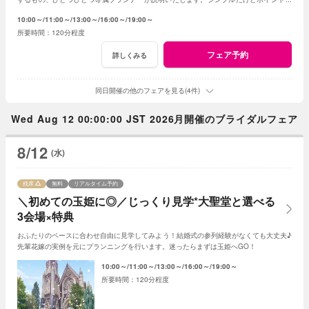
押さえ、必要なものがすべて含まれたフェア◎
10:00～
11:00～
13:00～
16:00～
19:00～
120分程度
フェア予約
詳しくみる
同日開催の他のフェアを見る(4件)
Wed Aug 12 00:00:00 JST 2026月開催のブライダルフェア
8/12
(水)
残席
無料
リアルタイム予約
＼初めての玉姫に◎／じっくり見学*大聖堂と選べる
3会場×特典
おふたりのペースに合わせ自由に見学してみよう！結婚式の参列経験がなくても大丈夫♪
先輩花嫁の実例を元にプランニングを行います。迷ったらまずは玉姫へGO！
10:00～
11:00～
13:00～
16:00～
19:00～
120分程度