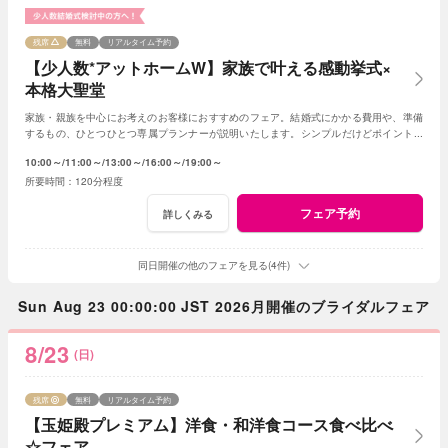
残席
無料
リアルタイム予約
【少人数*アットホームW】家族で叶える感動挙式×
本格大聖堂
家族・親族を中心にお考えのお客様におすすめのフェア。結婚式にかかる費用や、準備
するもの、ひとつひとつ専属プランナーが説明いたします。シンプルだけどポイントを
押さえ、必要なものがすべて含まれたフェア◎
10:00～
11:00～
13:00～
16:00～
19:00～
120分程度
フェア予約
詳しくみる
同日開催の他のフェアを見る(4件)
Sun Aug 23 00:00:00 JST 2026月開催のブライダルフェア
8/23
(日)
残席
無料
リアルタイム予約
【玉姫殿プレミアム】洋食・和洋食コース食べ比べ
☆フェア