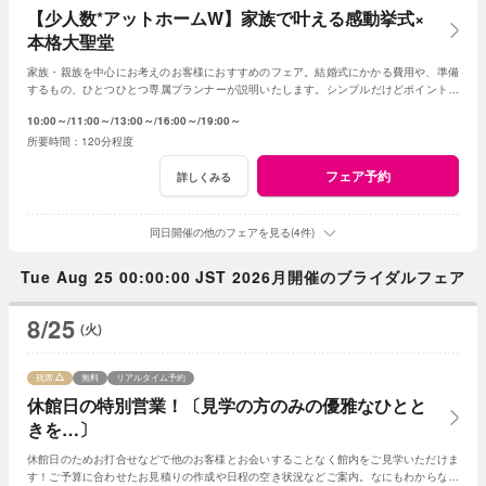
【少人数*アットホームW】家族で叶える感動挙式×
本格大聖堂
家族・親族を中心にお考えのお客様におすすめのフェア。結婚式にかかる費用や、準備
するもの、ひとつひとつ専属プランナーが説明いたします。シンプルだけどポイントを
押さえ、必要なものがすべて含まれたフェア◎
10:00～
11:00～
13:00～
16:00～
19:00～
120分程度
フェア予約
詳しくみる
同日開催の他のフェアを見る(4件)
Tue Aug 25 00:00:00 JST 2026月開催のブライダルフェア
8/25
(火)
残席
無料
リアルタイム予約
休館日の特別営業！〔見学の方のみの優雅なひとと
きを…〕
休館日のためお打合せなどで他のお客様とお会いすることなく館内をご見学いただけま
す！ご予算に合わせたお見積りの作成や日程の空き状況などご案内。なにもわからなく