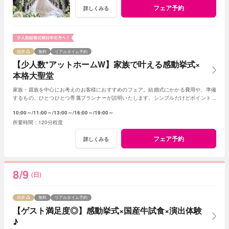
フェア予約
詳しくみる
残席
無料
リアルタイム予約
【少人数*アットホームW】家族で叶える感動挙式×
本格大聖堂
家族・親族を中心にお考えのお客様におすすめのフェア。結婚式にかかる費用や、準備
するもの、ひとつひとつ専属プランナーが説明いたします。シンプルだけどポイントを
押さえ、必要なものがすべて含まれたフェア◎
10:00～
11:00～
13:00～
16:00～
19:00～
120分程度
フェア予約
詳しくみる
8/9
(日)
残席
無料
リアルタイム予約
【ゲスト満足度◎】感動挙式×国産牛試食×演出体験
♪