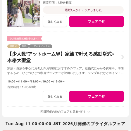
120分程度
最近1人がチェックしました
フェア予約
詳しくみる
残席
無料
リアルタイム予約
【少人数*アットホームW】家族で叶える感動挙式×
本格大聖堂
家族・親族を中心にお考えのお客様におすすめのフェア。結婚式にかかる費用や、準備
するもの、ひとつひとつ専属プランナーが説明いたします。シンプルだけどポイントを
押さえ、必要なものがすべて含まれたフェア◎
10:00～
11:00～
13:00～
16:00～
19:00～
120分程度
フェア予約
詳しくみる
同日開催の他のフェアを見る(4件)
Tue Aug 11 00:00:00 JST 2026月開催のブライダルフェア