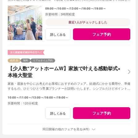
用意！
09:00～
10:00～
13:00～
16:00～
19:00～
3時間程度
最近1人がチェックしました
フェア予約
詳しくみる
残席
無料
リアルタイム予約
【少人数*アットホームW】家族で叶える感動挙式×
本格大聖堂
家族・親族を中心にお考えのお客様におすすめのフェア。結婚式にかかる費用や、準備
するもの、ひとつひとつ専属プランナーが説明いたします。シンプルだけどポイントを
押さえ、必要なものがすべて含まれたフェア◎
10:00～
11:00～
13:00～
16:00～
19:00～
120分程度
フェア予約
詳しくみる
同日開催の他のフェアを見る(4件)