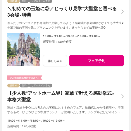
残席
無料
リアルタイム予約
＼初めての玉姫に◎／じっくり見学*大聖堂と選べる
3会場×特典
おふたりのペースに合わせ自由に見学してみよう！結婚式の参列経験がなくても大丈夫♪
先輩花嫁の実例を元にプランニングを行います。迷ったらまずは玉姫へGO！
10:00～
11:00～
13:00～
16:00～
19:00～
120分程度
フェア予約
詳しくみる
残席
無料
リアルタイム予約
【少人数*アットホームW】家族で叶える感動挙式×
本格大聖堂
家族・親族を中心にお考えのお客様におすすめのフェア。結婚式にかかる費用や、準備
するもの、ひとつひとつ専属プランナーが説明いたします。シンプルだけどポイントを
押さえ、必要なものがすべて含まれたフェア◎
10:00～
11:00～
13:00～
16:00～
19:00～
120分程度