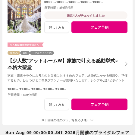
09:00～
10:00～
13:00～
16:00～
19:00～
3時間程度
最近4人がチェックしました
フェア予約
詳しくみる
残席
無料
リアルタイム予約
【少人数*アットホームW】家族で叶える感動挙式×
本格大聖堂
家族・親族を中心にお考えのお客様におすすめのフェア。結婚式にかかる費用や、準備
するもの、ひとつひとつ専属プランナーが説明いたします。シンプルだけどポイントを
押さえ、必要なものがすべて含まれたフェア◎
10:00～
11:00～
13:00～
16:00～
19:00～
120分程度
フェア予約
詳しくみる
同日開催の他のフェアを見る(4件)
Sun Aug 09 00:00:00 JST 2026月開催のブライダルフェア