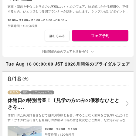
家族・親族を中心にお考えのお客様におすすめのフェア。結婚式にかかる費用や、準備
するもの、ひとつひとつ専属プランナーが説明いたします。シンプルだけどポイントを
押さえ、必要なものがすべて含まれたフェア◎
10:00～
11:00～
13:00～
16:00～
19:00～
120分程度
フェア予約
詳しくみる
同日開催の他のフェアを見る(4件)
Tue Aug 18 00:00:00 JST 2026月開催のブライダルフェア
8/18
(火)
残席
無料
リアルタイム予約
休館日の特別営業！〔見学の方のみの優雅なひとと
きを…〕
休館日のためお打合せなどで他のお客様とお会いすることなく館内をご見学いただけま
す！ご予算に合わせたお見積りの作成や日程の空き状況などご案内。なにもわからなく
てもプランナーがわかりやすく説明いたします
10:00～
13:00～
16:00～
120分程度