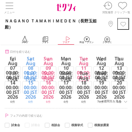
メニュー
閲覧履歴
クリップ一覧
ＮＡＧＡＮＯ ＴＡＭＡＨＩＭＥＤＥＮ（長野玉姫
殿）
トップ
フォト
フェア
料金・プラン
クチコミ
日付を絞り込む
Fri
Sat
Sun
Mon
Tue
Wed
Thu
金
土
日
月
火
水
木
Aug
Aug
Aug
Aug
Aug
Aug
Aug
07
08
09
10
11
12
13
00:00:
00:00:
00:00:
00:00:
00:00:
00:00:
00:00:
Fri
Sat
Sun
Mon
Tue
Wed
Thu
00 JST
00 JST
00 JST
00 JST
00 JST
00 JST
00 JST
Aug
Aug
Aug
Aug
Aug
Aug
Aug
2026
2026
2026
2026
2026
2026
2026
14
15
16
17
18
19
20
00:00:
00:00:
00:00:
00:00:
00:00:
00:00:
00:00:
5件
6件
6件
6件
6件
5件
5件
00 JST
00 JST
00 JST
00 JST
00 JST
00 JST
00 JST
2026
2026
2026
2026
2026
2026
2026
3～4週間先を見る
6件
6件
6件
6件
6件
6件
5件
フェアの内容で絞り込む
試食会
試着会
相談会
模擬挙式
模擬披露宴