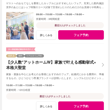
ゲストへのおもてなしを重視したカップルにおすすめしたいフェア。充実した館内施設
見学のあとにはシェフ特製のコース試食で舌鼓♪ふたりのためだけのお見積りや特典もご
用意！
09:00～
10:00～
13:00～
16:00～
19:00～
3時間程度
最近3人がチェックしました
フェア予約
詳しくみる
残席
無料
リアルタイム予約
【少人数*アットホームW】家族で叶える感動挙式×
本格大聖堂
家族・親族を中心にお考えのお客様におすすめのフェア。結婚式にかかる費用や、準備
するもの、ひとつひとつ専属プランナーが説明いたします。シンプルだけどポイントを
押さえ、必要なものがすべて含まれたフェア◎
10:00～
11:00～
13:00～
16:00～
19:00～
120分程度
最近1人がチェックしました
フェア予約
詳しくみる