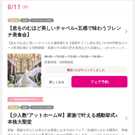
8/11
(火)
残席
無料
リアルタイム予約
【息をのむほど美しいチャペル×五感で味わうフレン
チ美食会】
【息をのむほど美しいチャペル入場体験】&【国産牛フィレ肉を含む14,000円相当のコ
ース料理試食】を同時開催！見積りや日程の空き状況などの詳細もしっかりチェックで
きるので初めての見学の方にもおすすめ☆
09:00～
10:00～
13:00～
16:00～
19:00～
3時間程度
最近1人がチェックしました
フェア予約
詳しくみる
残席
無料
リアルタイム予約
【少人数*アットホームW】家族で叶える感動挙式×
本格大聖堂
家族・親族を中心にお考えのお客様におすすめのフェア。結婚式にかかる費用や、準備
するもの、ひとつひとつ専属プランナーが説明いたします。シンプルだけどポイントを