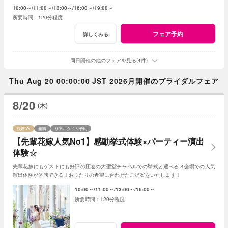
押さえ、必要なものがすべて含まれたフェア◎
10:00～
11:00～
13:00～
16:00～
19:00～
120分程度
フェア予約
詳しくみる
同日開催の他のフェアを見る(4件)
Thu Aug 20 00:00:00 JST 2026月開催のブライダルフェア
8/20
(木)
残席
無料
リアルタイム予約
【先輩花嫁人気No1】感動挙式体験×パーティー演出
体験☆
先輩花嫁にもゲストにも好評の圧巻の大聖堂チャペルでの挙式と選べる３会場での人気
演出体験が体感できる！おふたりの希望に合わせたご提案をいたします！
10:00～
11:00～
13:00～
16:00～
120分程度