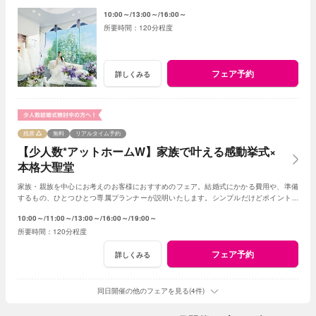
てもプランナーがわかりやすく説明いたします
10:00～
13:00～
16:00～
120分程度
フェア予約
詳しくみる
残席
無料
リアルタイム予約
【少人数*アットホームW】家族で叶える感動挙式×
本格大聖堂
家族・親族を中心にお考えのお客様におすすめのフェア。結婚式にかかる費用や、準備
するもの、ひとつひとつ専属プランナーが説明いたします。シンプルだけどポイントを
押さえ、必要なものがすべて含まれたフェア◎
10:00～
11:00～
13:00～
16:00～
19:00～
120分程度
フェア予約
詳しくみる
同日開催の他のフェアを見る(4件)