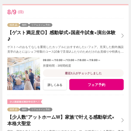
8/9
(日)
残席
無料
リアルタイム予約
【ゲスト満足度◎】感動挙式×国産牛試食×演出体験
♪
ゲストへのおもてなしを重視したカップルにおすすめしたいフェア。充実した館内施設
見学のあとにはシェフ特製のコース試食で舌鼓♪ふたりのためだけのお見積りや特典もご
用意！
09:00～
10:00～
13:00～
16:00～
19:00～
3時間程度
最近3人がチェックしました
フェア予約
詳しくみる
残席
無料
リアルタイム予約
【少人数*アットホームW】家族で叶える感動挙式×
本格大聖堂