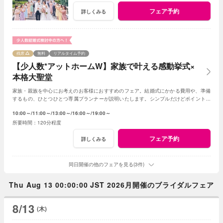
フェア予約
詳しくみる
残席
無料
リアルタイム予約
【少人数*アットホームW】家族で叶える感動挙式×
本格大聖堂
家族・親族を中心にお考えのお客様におすすめのフェア。結婚式にかかる費用や、準備
するもの、ひとつひとつ専属プランナーが説明いたします。シンプルだけどポイントを
押さえ、必要なものがすべて含まれたフェア◎
10:00～
11:00～
13:00～
16:00～
19:00～
120分程度
フェア予約
詳しくみる
同日開催の他のフェアを見る(3件)
Thu Aug 13 00:00:00 JST 2026月開催のブライダルフェア
8/13
(木)