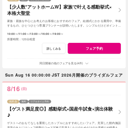
【少人数*アットホームW】家族で叶える感動挙式×
本格大聖堂
家族・親族を中心にお考えのお客様におすすめのフェア。結婚式にかかる費用や、準備
するもの、ひとつひとつ専属プランナーが説明いたします。シンプルだけどポイントを
押さえ、必要なものがすべて含まれたフェア◎
10:00～
11:00～
13:00～
16:00～
19:00～
120分程度
フェア予約
詳しくみる
同日開催の他のフェアを見る(4件)
Sun Aug 16 00:00:00 JST 2026月開催のブライダルフェア
8/16
(日)
残席
無料
リアルタイム予約
【ゲスト満足度◎】感動挙式×国産牛試食×演出体験
♪
ゲストへのおもてなしを重視したカップルにおすすめしたいフェア。充実した館内施設
見学のあとにはシェフ特製のコース試食で舌鼓♪ふたりのためだけのお見積りや特典もご