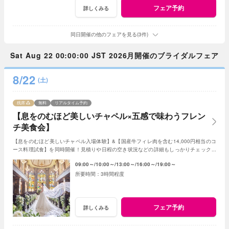
フェア予約
詳しくみる
同日開催の他のフェアを見る(3件)
Sat Aug 22 00:00:00 JST 2026月開催のブライダルフェア
8/22
(土)
残席
無料
リアルタイム予約
【息をのむほど美しいチャペル×五感で味わうフレン
チ美食会】
【息をのむほど美しいチャペル入場体験】&【国産牛フィレ肉を含む14,000円相当のコ
ース料理試食】を同時開催！見積りや日程の空き状況などの詳細もしっかりチェックで
きるので初めての見学の方にもおすすめ☆
09:00～
10:00～
13:00～
16:00～
19:00～
3時間程度
フェア予約
詳しくみる