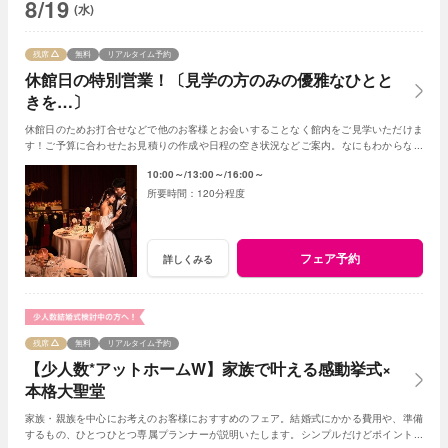
8/19
(水)
残席
無料
リアルタイム予約
休館日の特別営業！〔見学の方のみの優雅なひとと
きを…〕
休館日のためお打合せなどで他のお客様とお会いすることなく館内をご見学いただけま
す！ご予算に合わせたお見積りの作成や日程の空き状況などご案内。なにもわからなく
てもプランナーがわかりやすく説明いたします
10:00～
13:00～
16:00～
120分程度
フェア予約
詳しくみる
残席
無料
リアルタイム予約
【少人数*アットホームW】家族で叶える感動挙式×
本格大聖堂
家族・親族を中心にお考えのお客様におすすめのフェア。結婚式にかかる費用や、準備
するもの、ひとつひとつ専属プランナーが説明いたします。シンプルだけどポイントを