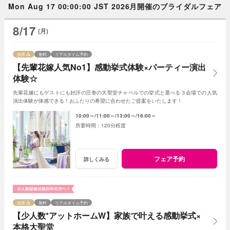
Mon Aug 17 00:00:00 JST 2026月開催のブライダルフェア
8/17
(月)
残席
無料
リアルタイム予約
【先輩花嫁人気No1】感動挙式体験×パーティー演出
体験☆
先輩花嫁にもゲストにも好評の圧巻の大聖堂チャペルでの挙式と選べる３会場での人気
演出体験が体感できる！おふたりの希望に合わせたご提案をいたします！
10:00～
11:00～
13:00～
16:00～
120分程度
フェア予約
詳しくみる
残席
無料
リアルタイム予約
【少人数*アットホームW】家族で叶える感動挙式×
本格大聖堂