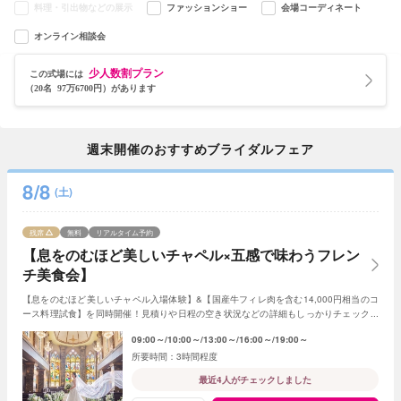
料理・引出物などの展示
ファッションショー
会場コーディネート
オンライン相談会
少人数割プラン
この式場には
（20名 97万6700円）があります
週末開催のおすすめブライダルフェア
8/8
(土)
残席
無料
リアルタイム予約
【息をのむほど美しいチャペル×五感で味わうフレン
チ美食会】
【息をのむほど美しいチャペル入場体験】&【国産牛フィレ肉を含む14,000円相当のコ
ース料理試食】を同時開催！見積りや日程の空き状況などの詳細もしっかりチェックで
きるので初めての見学の方にもおすすめ☆
09:00～
10:00～
13:00～
16:00～
19:00～
3時間程度
最近4人がチェックしました