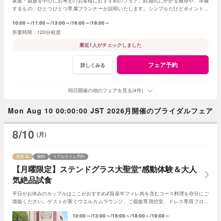
家族・親族を中心にお考えのお客様におすすめのフェア。結婚式にかかる費用や、準備
するもの、ひとつひとつ専属プランナーが説明いたします。シンプルだけどポイントを
押さえ、必要なものがすべて含まれたフェア◎
10:00～
11:00～
13:00～
16:00～
19:00～
120分程度
最近1人がチェックしました
フェア予約
詳しくみる
同日開催の他のフェアを見る(4件)
Mon Aug 10 00:00:00 JST 2026月開催のブライダルフェア
8/10
(月)
残席
無料
リアルタイム予約
【月曜限定】ステンドグラス大聖堂*感動体験＆大人
気絶品試食
平日がお休みのカップルはここがおすすめ♪国産牛フィレ肉を含むコース料理を存分にご
堪能ください。ゲストが寛ぐウエルカムラウンジ、ご親族専用控室、ドレス専用フロア
など丁寧にご案内させていただきます！
10:00～
13:00～
16:00～
18:00～
19:00～