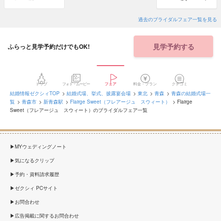
過去のブライダルフェア一覧を見る
見学予約する
ふらっと見学予約だけでもOK!
トップ
フォト・ムービー
フェア
料金・プラン
クチコミ
結婚情報ゼクシィTOP
結婚式場、挙式、披露宴会場
東北
青森
青森の結婚式場一
覧
青森市
新青森駅
Flairge Sweet（フレアージュ スウィート）
Flairge
Sweet（フレアージュ スウィート）のブライダルフェア一覧
MYウェディングノート
気になるクリップ
予約・資料請求履歴
ゼクシィ PCサイト
お問合わせ
広告掲載に関するお問合わせ