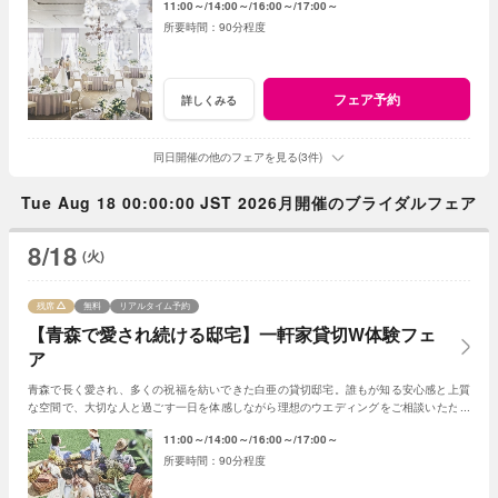
11:00～
14:00～
16:00～
17:00～
90分程度
フェア予約
詳しくみる
同日開催の他のフェアを見る(3件)
Tue Aug 18 00:00:00 JST 2026月開催のブライダルフェア
8/18
(火)
残席
無料
リアルタイム予約
【青森で愛され続ける邸宅】一軒家貸切W体験フェ
ア
青森で長く愛され、多くの祝福を紡いできた白亜の貸切邸宅。誰もが知る安心感と上質
な空間で、大切な人と過ごす一日を体感しながら理想のウエディングをご相談いただけ
ます。
11:00～
14:00～
16:00～
17:00～
90分程度