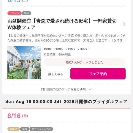
イチオシ
無料
お盆開催◎【青森で愛され続ける邸宅】一軒家貸切
W体験フェア
【お盆の連休中に結婚準備を進めたい方へ】青森で長く愛され、多くの祝福を紡いでき
た白亜の貸切邸宅。誰もが知る安心感と上質な空間で、大切な人と過ごす一日を体感し
ながら理想のウエディングをご相談いただけます
10:00～
12:00～
14:00～
16:00～
90分程度
最近1人がチェックしました
フェア予約
詳しくみる
同日開催の他のフェアを見る(4件)
Sun Aug 16 00:00:00 JST 2026月開催のブライダルフェア
8/16
(日)
残席
無料
リアルタイム予約