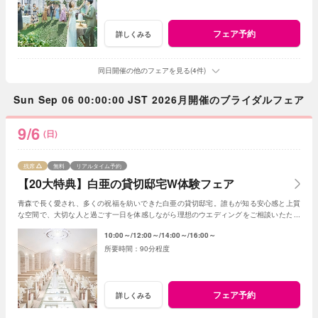
フェア予約
詳しくみる
同日開催の他のフェアを見る(4件)
Sun Sep 06 00:00:00 JST 2026月開催のブライダルフェア
9/6
(日)
残席
無料
リアルタイム予約
【20大特典】白亜の貸切邸宅W体験フェア
青森で長く愛され、多くの祝福を紡いできた白亜の貸切邸宅。誰もが知る安心感と上質
な空間で、大切な人と過ごす一日を体感しながら理想のウエディングをご相談いただけ
ます。
10:00～
12:00～
14:00～
16:00～
90分程度
フェア予約
詳しくみる