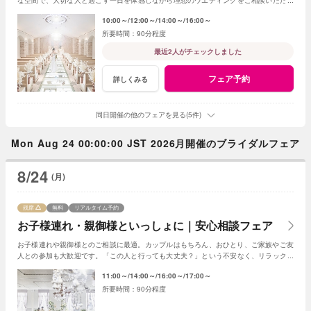
ます。
10:00～
12:00～
14:00～
16:00～
90分程度
最近2人がチェックしました
フェア予約
詳しくみる
同日開催の他のフェアを見る(5件)
Mon Aug 24 00:00:00 JST 2026月開催のブライダルフェア
8/24
(月)
残席
無料
リアルタイム予約
お子様連れ・親御様といっしょに｜安心相談フェア
お子様連れや親御様とのご相談に最適。カップルはもちろん、おひとり、ご家族やご友
人との参加も大歓迎です。「この人と行っても大丈夫？」という不安なく、リラックス
して気軽にご相談いただける安心のフェアです。
11:00～
14:00～
16:00～
17:00～
90分程度