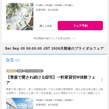
の式場見学や情報収集にもおすすめです。
11:00～
14:00～
16:00～
17:00～
60分程度
フェア予約
詳しくみる
同日開催の他のフェアを見る(3件)
Sat Sep 05 00:00:00 JST 2026月開催のブライダルフェア
9/5
(土)
残席
無料
リアルタイム予約
【青森で愛され続ける邸宅】一軒家貸切W体験フェ
ア
青森で長く愛され、多くの祝福を紡いできた白亜の貸切邸宅。誰もが知る安心感と上質
な空間で、大切な人と過ごす一日を体感しながら理想のウエディングをご相談いただけ
ます。
10:00～
12:00～
14:00～
16:00～
90分程度