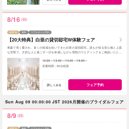
8/16
(日)
残席
無料
リアルタイム予約
【20大特典】白亜の貸切邸宅W体験フェア
青森で長く愛され、多くの祝福を紡いできた白亜の貸切邸宅。誰もが知る安心感と上質
な空間で、大切な人と過ごす一日を体感しながら理想のウエディングをご相談いただけ
ます。
10:00～
12:00～
14:00～
16:00～
90分程度
フェア予約
詳しくみる
Sun Aug 09 00:00:00 JST 2026月開催のブライダルフェア
8/9
(日)
残席
無料
リアルタイム予約