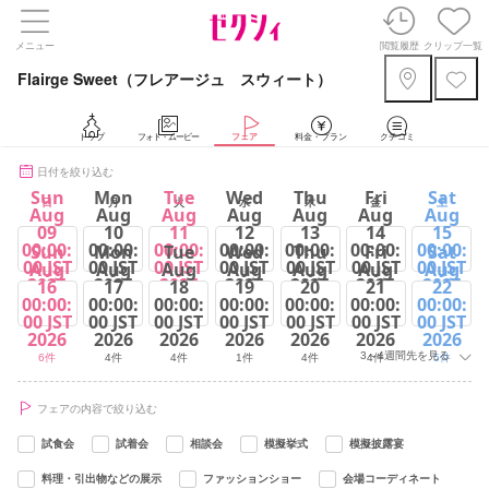
メニュー
閲覧履歴
クリップ一覧
Flairge Sweet（フレアージュ スウィート）
トップ
フォト・ムービー
フェア
料金・プラン
クチコミ
日付を絞り込む
Sun
Mon
Tue
Wed
Thu
Fri
Sat
日
月
火
水
木
金
土
Aug
Aug
Aug
Aug
Aug
Aug
Aug
09
10
11
12
13
14
15
00:00:
00:00:
00:00:
00:00:
00:00:
00:00:
00:00:
Sun
Mon
Tue
Wed
Thu
Fri
Sat
00 JST
00 JST
00 JST
00 JST
00 JST
00 JST
00 JST
Aug
Aug
Aug
Aug
Aug
Aug
Aug
2026
2026
2026
2026
2026
2026
2026
16
17
18
19
20
21
22
00:00:
00:00:
00:00:
00:00:
00:00:
00:00:
00:00:
6件
4件
5件
1件
4件
4件
5件
00 JST
00 JST
00 JST
00 JST
00 JST
00 JST
00 JST
2026
2026
2026
2026
2026
2026
2026
3～4週間先を見る
6件
4件
4件
1件
4件
4件
5件
フェアの内容で絞り込む
試食会
試着会
相談会
模擬挙式
模擬披露宴
料理・引出物などの展示
ファッションショー
会場コーディネート