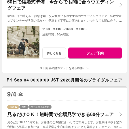
60日で結婚式準備｜今からでも間に合うウエディン
グフェア
最短60日で叶える、お急ぎ婚・少人数婚にもおすすめのウエディングフェア。経験豊富
なプランナーが準備の流れや、予算まで丁寧にご案内します。今からでも間に合う、安
心の結婚式準備をご提案いたします。
11:00～
14:00～
16:00～
17:00～
90分程度
フェア予約
詳しくみる
同日開催の他のフェアを見る(3件)
Fri Sep 04 00:00:00 JST 2026月開催のブライダルフェア
9/4
(金)
残席
無料
リアルタイム予約
見るだけＯＫ！短時間で会場見学できる60分フェア
見るだけOK！30分でも、お客様のご希望に合わせてご案内します。お仕事帰りや予定の
合間にも気軽に参加でき、会場見学を中心に知りたいことを効率よくチェック。初めて