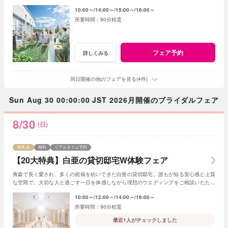
ます。
10:00～
14:00～
15:00～
16:00～
90分程度
フェア予約
詳しくみる
同日開催の他のフェアを見る(4件)
Sun Aug 30 00:00:00 JST 2026月開催のブライダルフェア
8/30
(日)
残席
無料
リアルタイム予約
【20大特典】白亜の貸切邸宅W体験フェア
青森で長く愛され、多くの祝福を紡いできた白亜の貸切邸宅。誰もが知る安心感と上質
な空間で、大切な人と過ごす一日を体感しながら理想のウエディングをご相談いただけ
ます。
10:00～
12:00～
14:00～
16:00～
90分程度
最近1人がチェックしました