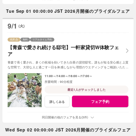
Tue Sep 01 00:00:00 JST 2026月開催のブライダルフェア
9/1
(火)
残席
無料
リアルタイム予約
【青森で愛され続ける邸宅】一軒家貸切W体験フェ
ア
青森で長く愛され、多くの祝福を紡いできた白亜の貸切邸宅。誰もが知る安心感と上質
な空間で、大切な人と過ごす一日を体感しながら理想のウエディングをご相談いただけ
ます。
11:00～
14:00～
16:00～
17:00～
90分程度
最近1人がチェックしました
フェア予約
詳しくみる
同日開催の他のフェアを見る(3件)
Wed Sep 02 00:00:00 JST 2026月開催のブライダルフェア