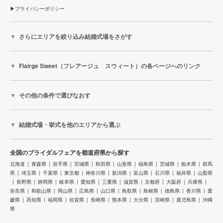
プライバシーポリシー
さらにエリアを絞り込み結婚式場をさがす
Flairge Sweet（フレアージュ スウィート）の各ページへのリンク
その他の条件で選びなおす
結婚式場・挙式を他のエリアから選ぶ
全国のブライダルフェアを都道府県から探す
北海道
青森県
岩手県
宮城県
秋田県
山形県
福島県
茨城県
栃木県
群馬
県
埼玉県
千葉県
東京都
神奈川県
新潟県
富山県
石川県
福井県
山梨県
長野県
静岡県
岐阜県
愛知県
三重県
滋賀県
京都府
大阪府
兵庫県
奈良県
和歌山県
岡山県
広島県
山口県
鳥取県
島根県
徳島県
香川県
愛
媛県
高知県
福岡県
佐賀県
長崎県
熊本県
大分県
宮崎県
鹿児島県
沖縄
県