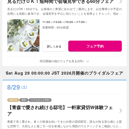
見るだけＯＫ！短時間で会場見学できる60分フェア
見るだけOK！30分でも、お客様のご希望に合わせてご案内します。お仕事帰りや予定の
合間にも気軽に参加でき、会場見学を中心に知りたいことを効率よくチェック。初めて
の式場見学や情報収集にもおすすめです。
11:00～
14:00～
16:00～
17:00～
60分程度
フェア予約
詳しくみる
同日開催の他のフェアを見る(3件)
Sat Aug 29 00:00:00 JST 2026月開催のブライダルフェア
8/29
(土)
残席
無料
リアルタイム予約
【青森で愛され続ける邸宅】一軒家貸切W体験フェ
ア
青森で長く愛され、多くの祝福を紡いできた白亜の貸切邸宅。誰もが知る安心感と上質
な空間で、大切な人と過ごす一日を体感しながら理想のウエディングをご相談いただけ