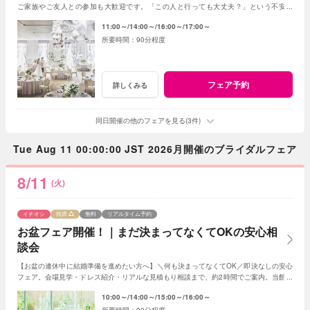
ご家族やご友人との参加も大歓迎です。「この人と行っても大丈夫？」という不安な
く、リラックスして気軽にご相談いただけます。
11:00～
14:00～
16:00～
17:00～
90分程度
フェア予約
詳しくみる
同日開催の他のフェアを見る(3件)
Tue Aug 11 00:00:00 JST 2026月開催のブライダルフェア
8/11
(火)
イチオシ
残席
無料
リアルタイム予約
お盆フェア開催！｜まだ決まってなくてOKの安心相
談会
【お盆の連休中に結婚準備を進めたい方へ】＼何も決まってなくてOK／即決なしの安心
フェア。会場見学・ドレス紹介・リアルな見積もり相談まで、約2時間でご案内。当館来
館数No.1フェアです。
10:00～
14:00～
15:00～
16:00～
90分程度