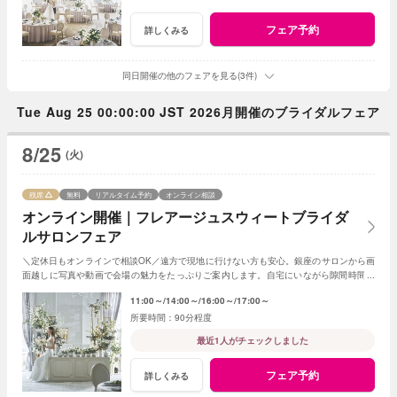
フェア予約
詳しくみる
同日開催の他のフェアを見る(3件)
Tue Aug 25 00:00:00 JST 2026月開催のブライダルフェア
8/25
(火)
残席
無料
リアルタイム予約
オンライン相談
オンライン開催｜フレアージュスウィートブライダ
ルサロンフェア
＼定休日もオンラインで相談OK／遠方で現地に行けない方も安心。銀座のサロンから画
面越しに写真や動画で会場の魅力をたっぷりご案内します。自宅にいながら隙間時間で
気軽に参加できる、便利なフェアです。
11:00～
14:00～
16:00～
17:00～
90分程度
最近1人がチェックしました
フェア予約
詳しくみる