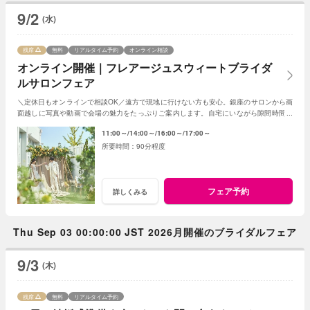
9/2
(水)
残席
無料
リアルタイム予約
オンライン相談
オンライン開催｜フレアージュスウィートブライダ
ルサロンフェア
＼定休日もオンラインで相談OK／遠方で現地に行けない方も安心。銀座のサロンから画
面越しに写真や動画で会場の魅力をたっぷりご案内します。自宅にいながら隙間時間で
気軽に参加できる、便利なフェアです。
11:00～
14:00～
16:00～
17:00～
90分程度
フェア予約
詳しくみる
Thu Sep 03 00:00:00 JST 2026月開催のブライダルフェア
9/3
(木)
残席
無料
リアルタイム予約