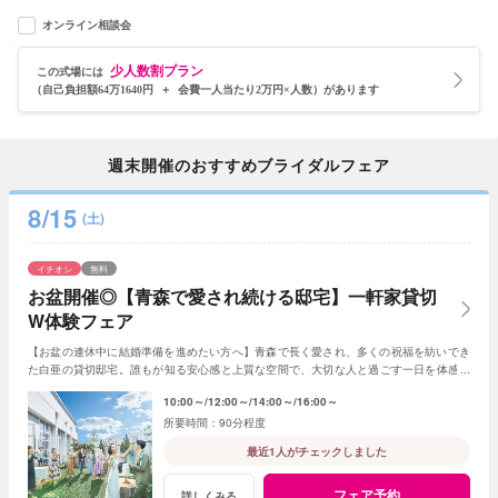
オンライン相談会
少人数割プラン
この式場には
（自己負担額64万1640円 ＋ 会費一人当たり2万円×人数）があります
週末開催のおすすめブライダルフェア
8/15
(土)
イチオシ
無料
お盆開催◎【青森で愛され続ける邸宅】一軒家貸切
W体験フェア
【お盆の連休中に結婚準備を進めたい方へ】青森で長く愛され、多くの祝福を紡いでき
た白亜の貸切邸宅。誰もが知る安心感と上質な空間で、大切な人と過ごす一日を体感し
ながら理想のウエディングをご相談いただけます
10:00～
12:00～
14:00～
16:00～
90分程度
最近1人がチェックしました
フェア予約
詳しくみる