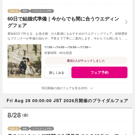
残席
無料
リアルタイム予約
60日で結婚式準備｜今からでも間に合うウエディン
グフェア
最短60日で叶える、お急ぎ婚・少人数婚にもおすすめのウエディングフェア。経験豊富
なプランナーが準備の流れや、予算まで丁寧にご案内します。今からでも間に合う、安
心の結婚式準備をご提案いたします。
11:00～
14:00～
16:00～
17:00～
90分程度
最近2人がチェックしました
フェア予約
詳しくみる
同日開催の他のフェアを見る(3件)
Fri Aug 28 00:00:00 JST 2026月開催のブライダルフェア
8/28
(金)
残席
無料
リアルタイム予約