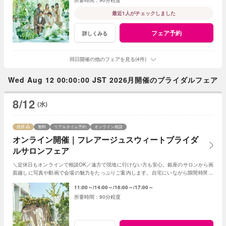
最近1人がチェックしました
フェア予約
詳しくみる
同日開催の他のフェアを見る(4件)
Wed Aug 12 00:00:00 JST 2026月開催のブライダルフェア
8/12
(水)
残席
無料
リアルタイム予約
オンライン相談
オンライン開催｜フレアージュスウィートブライダ
ルサロンフェア
＼定休日もオンラインで相談OK／遠方で現地に行けない方も安心。銀座のサロンから画
面越しに写真や動画で会場の魅力をたっぷりご案内します。自宅にいながら隙間時間で
気軽に参加できる、便利なフェアです。
11:00～
14:00～
16:00～
17:00～
90分程度