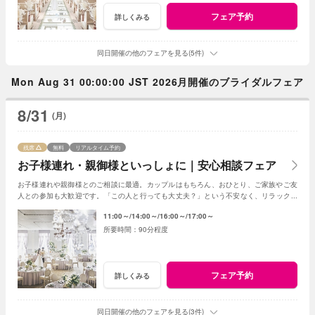
フェア予約
詳しくみる
同日開催の他のフェアを見る(5件)
Mon Aug 31 00:00:00 JST 2026月開催のブライダルフェア
8/31
(月)
残席
無料
リアルタイム予約
お子様連れ・親御様といっしょに｜安心相談フェア
お子様連れや親御様とのご相談に最適。カップルはもちろん、おひとり、ご家族やご友
人との参加も大歓迎です。「この人と行っても大丈夫？」という不安なく、リラックス
して気軽にご相談いただける安心のフェアです。
11:00～
14:00～
16:00～
17:00～
90分程度
フェア予約
詳しくみる
同日開催の他のフェアを見る(3件)