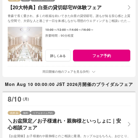
【20大特典】白亜の貸切邸宅W体験フェア
青森で長く愛され、多くの祝福を紡いできた白亜の貸切邸宅。誰もが知る安心感と上質
な空間で、大切な人と過ごす一日を体感しながら理想のウエディングをご相談いただけ
ます。
10:00～
12:00～
14:00～
16:00～
90分程度
フェア予約
詳しくみる
同日開催の他のフェアを見る(5件)
Mon Aug 10 00:00:00 JST 2026月開催のブライダルフェア
8/10
(月)
残席
無料
リアルタイム予約
＼お盆限定／お子様連れ・親御様といっしょに｜安
心相談フェア
【お盆開催】お子様連れや親御様とのご相談に最適。カップルはもちろん、おひとり、