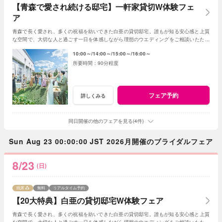
【青森で愛され続ける邸宅】一軒家貸切W体験フェ
ア
青森で長く愛され、多くの祝福を紡いできた白亜の貸切邸宅。誰もが知る安心感と上質
な空間で、大切な人と過ごす一日を体感しながら理想のウエディングをご相談いただけ
ます。
10:00～
14:00～
15:00～
16:00～
90分程度
フェア予約
詳しくみる
同日開催の他のフェアを見る(4件)
Sun Aug 23 00:00:00 JST 2026月開催のブライダルフェア
8/23
(日)
残席
無料
リアルタイム予約
【20大特典】白亜の貸切邸宅W体験フェア
青森で長く愛され、多くの祝福を紡いできた白亜の貸切邸宅。誰もが知る安心感と上質
な空間で、大切な人と過ごす一日を体感しながら理想のウエディングをご相談いただけ