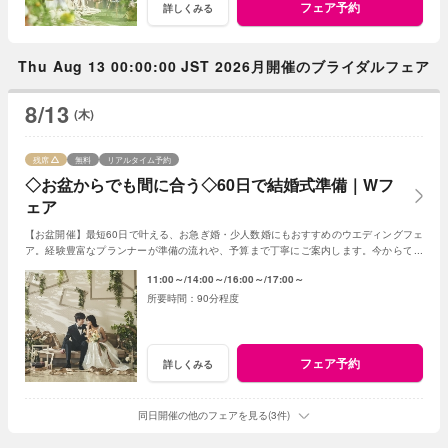
フェア予約
詳しくみる
Thu Aug 13 00:00:00 JST 2026月開催のブライダルフェア
8/13
(木)
残席
無料
リアルタイム予約
◇お盆からでも間に合う◇60日で結婚式準備｜Wフ
ェア
【お盆開催】最短60日で叶える、お急ぎ婚・少人数婚にもおすすめのウエディングフェ
ア。経験豊富なプランナーが準備の流れや、予算まで丁寧にご案内します。今からでも
間に合う、安心の結婚式準備をご提案します。
11:00～
14:00～
16:00～
17:00～
90分程度
フェア予約
詳しくみる
同日開催の他のフェアを見る(3件)