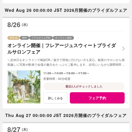
Wed Aug 26 00:00:00 JST 2026月開催のブライダルフェア
8/26
(水)
残席
無料
リアルタイム予約
オンライン相談
オンライン開催｜フレアージュスウィートブライダ
ルサロンフェア
＼定休日もオンラインで相談OK／遠方で現地に行けない方も安心。銀座のサロンから画
面越しに写真や動画で会場の魅力をたっぷりご案内します。自宅にいながら隙間時間で
気軽に参加できる、便利なフェアです。
11:00～
14:00～
16:00～
17:00～
90分程度
最近2人がチェックしました
フェア予約
詳しくみる
Thu Aug 27 00:00:00 JST 2026月開催のブライダルフェア
8/27
(木)