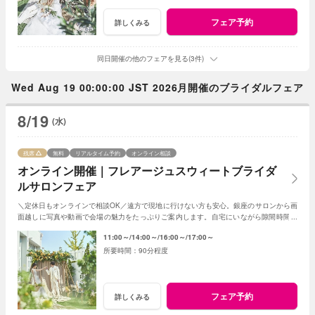
フェア予約
詳しくみる
同日開催の他のフェアを見る(3件)
Wed Aug 19 00:00:00 JST 2026月開催のブライダルフェア
8/19
(水)
残席
無料
リアルタイム予約
オンライン相談
オンライン開催｜フレアージュスウィートブライダ
ルサロンフェア
＼定休日もオンラインで相談OK／遠方で現地に行けない方も安心。銀座のサロンから画
面越しに写真や動画で会場の魅力をたっぷりご案内します。自宅にいながら隙間時間で
気軽に参加できる、便利なフェアです。
11:00～
14:00～
16:00～
17:00～
90分程度
フェア予約
詳しくみる