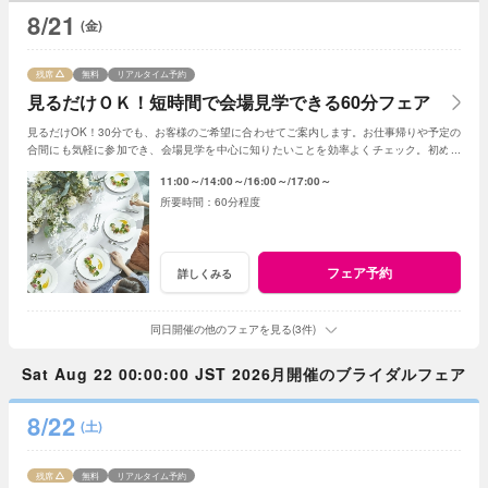
8/21
(金)
残席
無料
リアルタイム予約
見るだけＯＫ！短時間で会場見学できる60分フェア
見るだけOK！30分でも、お客様のご希望に合わせてご案内します。お仕事帰りや予定の
合間にも気軽に参加でき、会場見学を中心に知りたいことを効率よくチェック。初めて
の式場見学や情報収集にもおすすめです。
11:00～
14:00～
16:00～
17:00～
60分程度
フェア予約
詳しくみる
同日開催の他のフェアを見る(3件)
Sat Aug 22 00:00:00 JST 2026月開催のブライダルフェア
8/22
(土)
残席
無料
リアルタイム予約