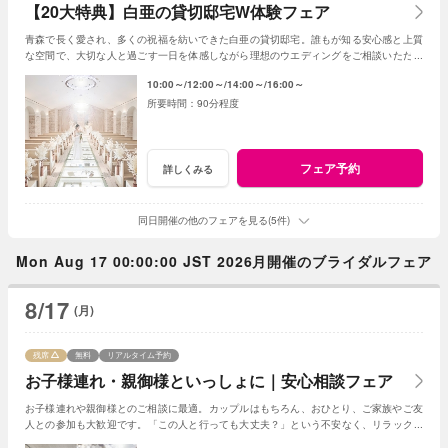
【20大特典】白亜の貸切邸宅W体験フェア
青森で長く愛され、多くの祝福を紡いできた白亜の貸切邸宅。誰もが知る安心感と上質
な空間で、大切な人と過ごす一日を体感しながら理想のウエディングをご相談いただけ
ます。
10:00～
12:00～
14:00～
16:00～
90分程度
フェア予約
詳しくみる
同日開催の他のフェアを見る(5件)
Mon Aug 17 00:00:00 JST 2026月開催のブライダルフェア
8/17
(月)
残席
無料
リアルタイム予約
お子様連れ・親御様といっしょに｜安心相談フェア
お子様連れや親御様とのご相談に最適。カップルはもちろん、おひとり、ご家族やご友
人との参加も大歓迎です。「この人と行っても大丈夫？」という不安なく、リラックス
して気軽にご相談いただける安心のフェアです。