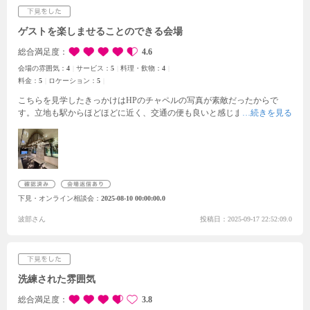
ゲストを楽しませることのできる会場
総合満足度
4.6
会場の雰囲気：
4
サービス：
5
料理・飲物：
4
料金：
5
ロケーション：
5
こちらを見学したきっかけはHPのチャペルの写真が素敵だったからで
す。立地も駅からほどほどに近く、交通の便も良いと感じました。
敷地に
入るとスタッフの方がお出迎えしてくださり、会場入り口には2人の名前
の掲示も。建物内に入って説明を受けたテーブルの上にも名前入りのメッ
セージが用意されており、細やかな心遣いに嬉しくなりました。
披露宴会
場の見学では、ゲストを迎え入れるお部屋、男女着替え部屋、両家控室、
新郎新婦控室などそれぞれのこだわりポイントを説明していただきまし
た。楽しみにしていたチャペルの見学では、しめきった扉が開いた瞬間光
下見・オンライン相談会
2025-08-10 00:00:00.0
に包まれ、バージンロードの先には彼氏が待っている……といった演出
も。
両親へのサポート体制の手厚さや動線の簡潔さ、ゲストを楽しませる
波部さん
投稿日：2025-09-17 22:52:09.0
ことなど、おもてなしが素晴らしい式場でした。
洗練された雰囲気
総合満足度
3.8