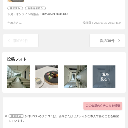
見積りも現実的に詳しくしてくださりとてもわかりやすかったです。プラ
ンナーの方ともとても楽しく、結婚式を挙げるイメージを持てましたので
下見・オンライン相談会
2025-03-29 00:00:00.0
最高の体験ができました。参加してよかったです。本当にありがとうござ
いました。
たぬきさん
投稿日：2025-03-30 20:23:46.0
前の30件
次の30件
投稿フォト
この会場のクチコミを投稿
※
が付いているクチコミは、会場またはゼクシィがご本人であることを確認
しています。