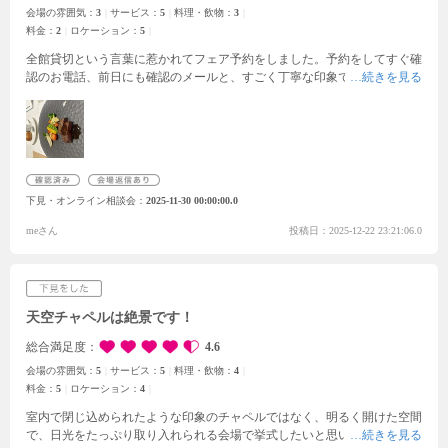
会場の雰囲気：
3
サービス：
5
料理・飲物：
3
料金：
2
ロケーション：
5
全館貸切という言葉に惹かれてフェア予約をしました。予約をしてすぐ確
認のお電話、前日にも確認のメールと、すごく丁寧な印象でした。
流れと
しては、説明→見学→試食会→詳しい説明という形で、合計3.4名の迎賓
館の方が挨拶や説明に来てくださりました。
見学では、まずは外から入っ
てくるゲストの方目線でのお話があり、ゆったりできる外から見えない待
合室が印象的でした。式場に入る時、新郎新婦別々で入りましょう！と提
案され、後から入ると式場の方から頂いた花束を持った彼が待っているの
は少し恥ずかしかったけど嬉しいサプライズでした。
貸切ということもあ
下見・オンライン相談会
2025-11-30 00:00:00.0
り、1日に挙式できる組が少ないがゆえ、希望日が空いていなかったとこ
ろが迷うポイントでした。
完全オリジナルの式を考えている人にはぴった
meさん
投稿日：2025-12-22 23:21:06.0
りな式場だと思います。
天空チャペルは絶景です！
総合満足度
4.6
会場の雰囲気：
5
サービス：
5
料理・飲物：
4
料金：
5
ロケーション：
4
室内で閉じ込められたような印象のチャペルではなく、明るく開けた空間
で、日光をたっぷり取り入れられる会場で挙式したいと思い、【地上30m