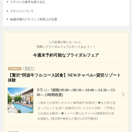
クチコミの条件を絞り込む
クチコミについて
結婚式場のクチコミご利用上の注意
この会場が気になったら、
実際にブライダルフェアに行ってみよう！！
今週末予約可能なブライダルフェア
【贅沢*阿波牛フルコース試食】NEWチャペル×貸切リゾート
体験
8/8
5部制 09:00～/09:30～/10:00～/14:30～/15:
(土)
00～ (3時間程度)
＼初めての見学にオススメ★阿波牛*試食付／◆まだ何も決
まってなくてもOK！結婚式のダンドリから日程・ご予算な
どお悩みを解決！◆イメージ膨らむチャペル模擬挙式＆演
出体験も【挙式料*無料など最大120万円優待】