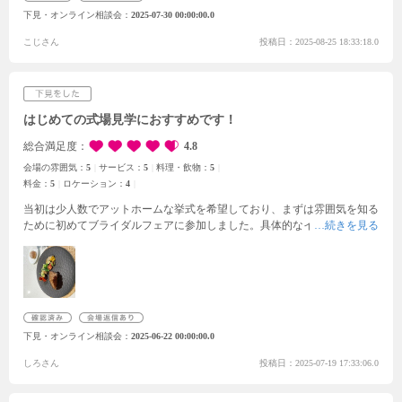
も惹かれました。また、パーティー会場が縦ではなく横に広いため、新郎
下見・オンライン相談会
2025-07-30 00:00:00.0
新婦の席からゲストとの距離が近いことに魅力を感じました。不安に思っ
ていることや気になっていることも親身になって一緒に考えてくださり、
こじさん
投稿日：2025-08-25 18:33:18.0
とても楽しい時間になりました！
はじめての式場見学におすすめです！
総合満足度
4.8
会場の雰囲気：
5
サービス：
5
料理・飲物：
5
料金：
5
ロケーション：
4
当初は少人数でアットホームな挙式を希望しており、まずは雰囲気を知る
ために初めてブライダルフェアに参加しました。具体的なイメージがない
ままの参加でしたが、担当プランナーさんが丁寧に説明してくださり、安
心して見学を進めることができました。会場全体の見学では、当日の式の
雰囲気が想像しやすいような演出も用意されていて、とても嬉しく、感動
しました。試食させていただいたお料理もとても美味しく大満足の体験で
した。見積もりを作成していただき、費用や日程も自分たちの希望に合っ
ていたため、その日に挙式をお願いすることを決めました。スタッフの
下見・オンライン相談会
2025-06-22 00:00:00.0
方々や会場の雰囲気もとても素敵で、不安なく前向きな気持ちで決断でき
ました。
しろさん
投稿日：2025-07-19 17:33:06.0