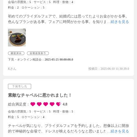
低く少しずつアレンジしていくと100万以上金額アップし、他の式場見学
会場の雰囲気：
5
サービス：
5
料理・飲物：
4
にも行くと伝えていましたが今日契約すれば150万ほど？お得だと言わ
料金：
2
ロケーション：
5
れ、料金設定がよくわからなかったのが残念でした。時間があればもう少
初めてのブライダルフェアで、結婚式には思ってたよりお金がかかる事。
し詳しく聞きたかったです。
色んなプランがある事。フェアに時間がかかる事。を知りました。結婚式
に対するイメージが膨らみ、式場をこれから決める上で、料理の味や盛り
付け方、プランナーさんとの相性は決め手になるなーと感じました。敷地
内見学は、実際に当日の流れを教えて貰いながら挙式場・披露宴会場を見
せてもらい、自分たちのやりたい挙式のイメージが湧きました。先輩花嫁
たちの写真を見せてもらえる事もよかったです。式場を決める事は簡単で
はなくて、色々悩む事もあり、他の会場を見てみたい気持ちにもなったの
下見・オンライン相談会
2025-05-25 00:00:00.0
に「今日決めていただけるなら〇万円お値引します。」とその場で決める
ことを、急かされるような感じになったのは残念な気持ちになりました。
Kさん
投稿日：2025-06-10 11:30:39.0
素敵なチャペルに惹かれました！
総合満足度
4.8
会場の雰囲気：
5
サービス：
5
料理・飲物：
5
料金：
5
ロケーション：
4
チャペルが気になり、ブライダルフェアを予約しました。想像以上に開放
的で神秘的な会場で、ドレスが映えるだろうなと思いました。外から入る
光によって会場内の白さがさらに輝いて見え、素敵でした。スクリーンを