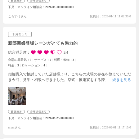
きる項目が多く、基本費用も私達の希望に沿ったものとなるよう考えてく
下見・オンライン相談会
2026-01-10 00:00:00.0
ださりました。他にも見学を考えていて一度は当日成約を断りましたが、
家族と相談し、お日柄の良い日の予約をしたくて再来館し当日成約しまし
ころすけさん
投稿日：2026-01-11 11:02:30.0
た。
新郎新婦登場シーンがとても魅力的
総合満足度
3.4
会場の雰囲気：
5
サービス：
2
料理・飲物：
3
料金：
3
ロケーション：
4
指輪購入で検討していた店舗様より、こちらの式場の存在を教えていただ
き今回、見学・相談へ行きました。挙式・披露宴をする際、建物全体が貸
切となるのはとても魅力的でした。また、チャペルも白を基調とし、たく
さん光が入って明るく、素敵でした。披露宴会場は新郎新婦が入場すると
き、会場内の2Ｆ部分から皆様の前へ登場し、少し真っ直ぐ歩き、階段を
降りての登場。この間も、2Ｆから下の来客の皆様も見えるし、下からも
我々の姿全体が見えて、お互いが見えやすいのはいい点だなと思いまし
た。そして料理は1皿、お肉の試食を頂きましたが、脂身の部分だったた
下見・オンライン相談会
2026-01-25 00:00:00.0
め、年配者を呼ぶなら食べるのがしんどいと思うので、脂身の少ないお肉
メニューへの変更を検討したいなと思いました。
mymさん
投稿日：2026-02-01 11:17:10.0