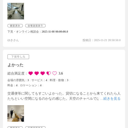
の天空チャペル】見学に参加しました。
実際の天空チャペルは想像以上
で、会場全体の雰囲気や晴れやかさも全てが完璧でした。気持ちの良い日
差しの入り方で私達もゲストもリラックスできる空間だと思いとても気に
入りました。
打ち合わせでは、担当のプランナーさんが私たちの提示した
予算の中で実現できることを丁寧に提案してくださり、とても心強く感じ
ました。無理にプランを勧めるのではなく、私たちの希望を聞きながら
下見・オンライン相談会
2025-11-08 00:00:00.0
「こういう工夫をすれば予算内に収まりますよ」と具体的にアドバイスし
ていただけたのが寄り添ってくれていると感じ嬉しかったです。
また、飲
ゆきさん
投稿日：2025-11-21 20:50:50.0
み物をこまめに提供してくださりリラックスして話ができました。細やか
な気遣いのおかげで、終始安心して相談することができました。
よかった
総合満足度
3.6
会場の雰囲気：
3
サービス：
4
料理・飲物：
3
料金：
4
ロケーション：
4
交通便等に関してもすごいよかった。貸切になることから来てくれたら人
たちといい空間になるのかなの感じた。天空のチャペルでは真っ白でその
場でビデオを流せるとかが新しくて景色も緑が映えてよかった。時間の都
合上コースのご飯は食べれなかったが、ウェルカムドリンクのときにみん
なでわいわいできたり新郎新婦が登場できる演出、ムービーをそこでも流
せるのはよかった。参列者の着替える場所が多くて参列者としてはとても
助かるのでは、と感じた。洋風な感じではあるが和装もできるし自分たち