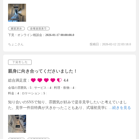
いこの会場のフェアに参加しました。
フェアの内容は会場見学とメイン料
理の試食です。
見学は式当日の動線で会場をみました。プランナーさんが
バージンロードの意味を教えてくれたり、場所ごとにできる演出を紹介し
てくれ、結婚式のイメージがよりふくらみました。
料理も美味しかったで
す。阿波牛ロースのステーキをいただきました。お肉が柔らかく、付け合
わせの野菜もすごく美味しかったです。ただ、最後に見積もりをいただい
下見・オンライン相談会
2026-01-17 00:00:00.0
たのですが、そこで試食のメニューはフェア用に作られた特別メニューだ
そうで、どのコースにも入っていないことを知りました。
当日のコースメ
ちょこさん
投稿日：2026-02-12 22:03:18.0
ニューは結構自由が効くそうですが、コースの内容を見たところ阿波牛が
使われていなかったのでなんだかモヤっとしました。
会場やチャペルの雰
囲気が好みで、特にチャペルは理想通りでした。白を基調としたデザイン
で、窓から青空と緑が見え美しかったです。雨の日の写真も見せていただ
き、雨が降っても幻想的でした。
会場の雰囲気がすごく好みだったのでこ
親身に向き合ってくださいました！
ちらの会場にお願いすることにしました。
総合満足度
4.4
会場の雰囲気：
5
サービス：
4
料理・飲物：
4
料金：
4
ロケーション：
5
知り合いのSNSで知り、雰囲気が好みで是非見学したいと考えていまし
た。見学一件目特典が大きかったこともあり、式場初見学に選びました。
フェアでは挙式・披露宴会場の見学で実際にチャペルや階段を歩かせても
らう体験、試食、相談などと長時間に渡りプランナーさんと話す時間を設
けていただきました。両親や友達に感謝を伝える場にしたい私達にとって
６時間完全貸切、両親に専属プランナーがついてくださること、出来立て
のお料理が届くようキッチンが披露宴会場の真横にあることなど、安心で