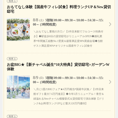
おもてなし体験【国産牛フィレ試食】料理ランクUP＆New貸切
邸宅
8/8
5部制 09:00～/09:30～/10:00～/14:30～/15:
(土)
00～ (3時間程度)
＼おもてなし重視の方◎／【1件目来館でフルコース特典付
き】◆駅徒歩8分の貸切邸宅がリニューアルOPEN◆婚礼業
界*年間施工組数No.1受賞＆顧客満足度98%実績会場◆当館
ゲスト満足度96%*オリジナル国産牛フィレ試食付
お盆BIG★【新チャペル誕生*10大特典】貸切邸宅×ガーデンW
体験
8/9
5部制 09:00～/09:30～/10:00～/14:30～/15:
(日)
00～ (3時間程度)
＼月に1度のBIGフェア★4万円相当*国産牛試食／【1件目来
館ギフト最大7.6万円進呈】◆今年5月リニューアル！青空＆
緑溢れるNewチャペル模擬挙式＆貸切邸宅で演出体験【ドリ
ンク&お料理ランクUPなど最大120万円優待】