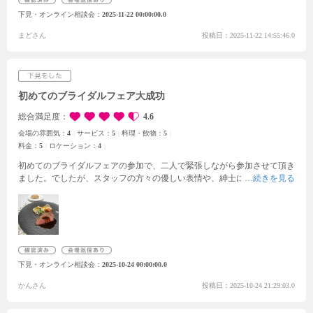
のイメージがあればいい雰囲気作りができるのかなと思った。ドレスも見
下見・オンライン相談会
2025-11-22 00:00:00.0
せてもらったがとても種類が豊富でカラードレスもたくさんあった。和装
の種類もあったり、タキシードの種類も豊富でした。
まどさん
投稿日：2025-11-22 14:55:46.0
初めてのブライダルフェア大成功
総合満足度
4.6
会場の雰囲気：
4
サービス：
5
料理・飲物：
5
料金：
5
ロケーション：
4
初めてのブライダルフェアの参加で、二人で緊張しながら参加させて頂き
ました。でしたが、スタッフの方々の優しい表情や、紳士に向き合って頂
いたお陰で、無知な私たちでしたが、沢山勉強になりました。雰囲気は、
余り見た事の無い中二階に踊り場がある披露宴会場で、階段を降りる時の
新婦のドレス姿が想像できる会場でした。そして、式場のムービーを流せ
るというこれも余り経験した事の無い仕様に二人で心惹かれており、とて
も感激しました。二人が気にしていた費用も特典等がついたお陰で思って
た以上に納得のいく値段になり、1件目でありましたが即決してしまう勢
下見・オンライン相談会
2025-10-24 00:00:00.0
いでした。
自分達が気になっている他の式場についてもアドバイスいただ
き、次の式場見学の予定も既にさせて頂くことができました。
かんさん
投稿日：2025-10-24 21:29:03.0