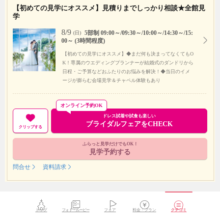
【初めての見学にオススメ】見積りまでしっかり相談★全館見
学
8/9
5部制 09:00～/09:30～/10:00～/14:30～/15:
(日)
00～ (3時間程度)
【初めての見学にオススメ】◆まだ何も決まってなくてもO
K！専属のウエディングプランナーが結婚式のダンドリから
日程・ご予算などおふたりのお悩みを解決！◆当日のイメ
ージが膨らむ会場見学＆チャペル体験もあり
オンライン予約OK
ドレス試着や試食も楽しい
ブライダルフェアをCHECK
クリップする
ふらっと見学だけでもOK！
見学予約する
問合せ
資料請求
トップ
フォト・ムービー
フェア
料金・プラン
クチコミ