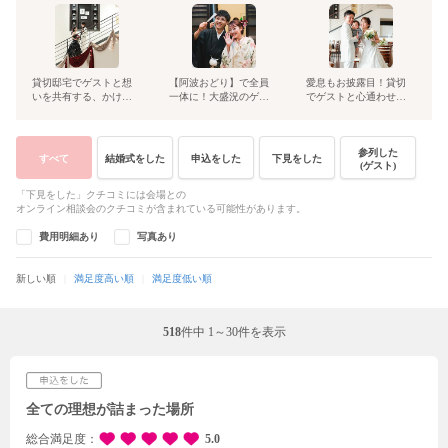
貸切邸宅でゲストと想
【阿波おどり】で全員
愛息もお披露目！貸切
いを共有する、かけが
一体に！大盛況のゲス
でゲストと心通わせる
えのないウエディング
ト参加型ウエディング
大人のウエディング
参列した
すべて
結婚式をした
申込をした
下見をした
(ゲスト)
「下見をした」クチコミには会場との
オンライン相談会のクチコミが含まれている可能性があります。
費用明細あり
写真あり
新しい順
満足度高い順
満足度低い順
518
件中
1～30件を表示
全ての理想が詰まった場所
総合満足度
5.0