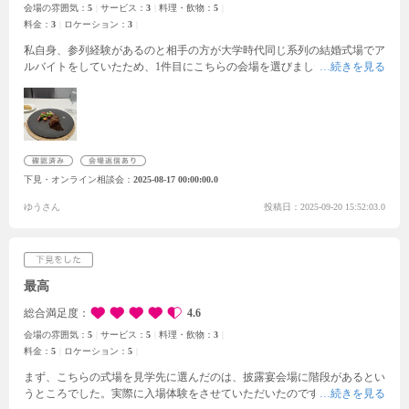
会場の雰囲気：
5
サービス：
3
料理・飲物：
5
料金：
3
ロケーション：
3
私自身、参列経験があるのと相手の方が大学時代同じ系列の結婚式場でア
ルバイトをしていたため、1件目にこちらの会場を選びました。
披露宴会
場やチャペルの見学の時に実際の式のように入場させてくださりとても感
動しました。チャペルや披露宴会場は綺麗で自然光が入るとより綺麗でし
た。ただ、雨天の時を考えると少し残念になるな、と感じました。
また、
担当してくださったスタッフの方の押しが強かったのとスタッフさんのお
話が長かったため予定よりも2時間ほどオーバーしたのと、この場で決め
てくださいというような押しの強さに少し驚き、引いてしまったところは
下見・オンライン相談会
2025-08-17 00:00:00.0
あります。
会場や待合室等は申し分なく綺麗で気遣いもされているように
感じました。料理も試食しましたがとても美味しかったです。
ゆうさん
投稿日：2025-09-20 15:52:03.0
最高
総合満足度
4.6
会場の雰囲気：
5
サービス：
5
料理・飲物：
3
料金：
5
ロケーション：
5
まず、こちらの式場を見学先に選んだのは、披露宴会場に階段があるとい
うところでした。実際に入場体験をさせていただいたのですが、想像以上