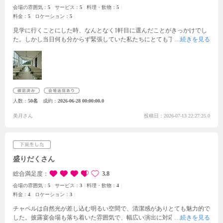
会場の雰囲気：
5
サービス：
5
料理・飲物：
5
料金：
5
ロケーション：
5
見学に行くことにした時、なんとなく1軒目に選んだことがきっかけでし
た。しかし当日何も分からず緊張していた私たちにとても丁寧に1つ1つ説
明してくださり、分かりやすく会場も案内してくださったことが印象的で
した。またチャペルはガラス張りで綺麗な光が差し込んでいました。どの
階にもガーデンが設置され、緑が好きな私たちは一眼でこの会場にしよう
と感じさせられました。また費用に関してもとても心配していたのです
が、さまざまな特典を紹介してくださったりコストを抑えられる場所を教
えてくださったため想像の何倍も出費を抑えられることになりました。全
人数
50名
成約
2026-06-28 00:00:00.0
ての理想が詰まった結婚式会場で挙げられることになってとても楽しみ
で、嬉しいです。
美月さん
投稿日：2026-07-13 22:27:25.0
盛りだくさん
総合満足度
3.8
会場の雰囲気：
5
サービス：
3
料理・飲物：
4
料金：
4
ロケーション：
3
チャペルは自然光が差し込む明るい空間で、清潔感がありとても魅力的で
した。披露宴会場も落ち着いた雰囲気で、幅広い演出に対応できそうだと