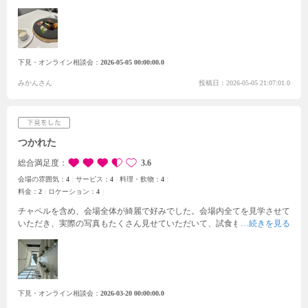
感じました。特に印象に残ったのは、会場へと続く階段で、入場シーンの
演出としてとても素敵だと思います。階段上から見る披露宴会場はとても
素敵でした。試食ではメインディッシュとスープをいただき、料理のクオ
リティやサービスの丁寧さをしっかり感じることができました。スタッフ
の対応も親切で安心感があり、見学中もリラックスして過ごすことができ
下見・オンライン相談会
2026-05-05 00:00:00.0
ました。全体的にバランスが良く、ゲストにも満足してもらえそうな会場
だと感じました。設備面も整っており、幅広いニーズに応えられる点も魅
みかんさん
投稿日：2026-05-05 21:07:01.0
力だと思いました。
つかれた
総合満足度
3.6
会場の雰囲気：
4
サービス：
4
料理・飲物：
4
料金：
2
ロケーション：
4
チャペルを含め、会場全体が綺麗で好みでした。
会場内全てを見学させて
いただき、実際の写真もたくさん見せていただいて、試食もあり、ヒルサ
イドクラブ迎賓館について細かいところまで知ることができました。
案内
をしてくださったプランナーさんも気さくで話しやすく、一緒に楽しい結
婚式を作ってくれそうだなとワクワクしました。
費用については自分たち
が思っているよりも高くて、とても迷うポイントです。希望月よりも早い
時期だと割引がたくさんついてお得になると説明を受けて迷ったのです
下見・オンライン相談会
2026-03-20 00:00:00.0
が、結局お断りをしました。式を挙げたい時期は予めお伝えして、その理