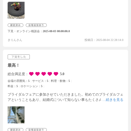
に素敵でした。スタッフの方々の対応も、私たちの好きな曲をかけてくれ
たり、気分が盛り上がる演出をしてくださりました。
料理について、牛ス
テーキのみ試食してみて、あっさりしたものが好みの方には会わないと思
いましたが、料理のプランも5種類程度あり、自由に選べると思いまし
た。
担当してくれたプランナーの方は、私たちの理想を汲み取るのがとて
も上手で、是非ここでお願いしたいと思っていたのですが、日程の調整が
下見・オンライン相談会
2025-08-03 00:00:00.0
必要だったので今回は成約とはなりませんでしたが、是非こちらでお願い
したいと考えています。
きりんさん
投稿日：2025-08-04 22:28:14.0
最高！
総合満足度
5.0
会場の雰囲気：
5
サービス：
5
料理・飲物：
5
料金：
5
ロケーション：
5
ブライダルフェアに参加させていただきました。初めてのブライダルフェ
アということもあり、結婚式について知らない事もたくさんあったのです
が、プランナーの方が分かりやすく詳しく教えてくださりました。実際に
結婚式場の中を案内してくださり、ロビーや親族の控え室、チャペル、パ
ーティー会場等を見ることができました。その中で特に印象に残ったのは
チャペルです。全面ガラス張りで開放感もあり、とても神秘的な場所でし
た。入場の際に親へのメッセージを流してから歩くことができるところに