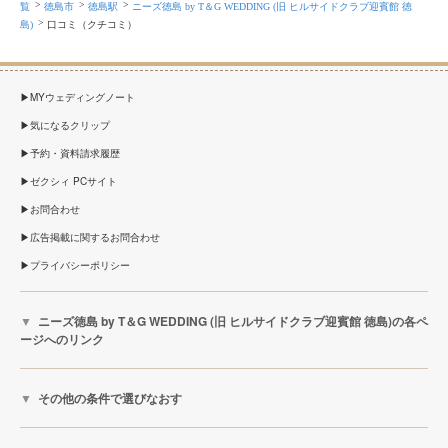
覧
徳島市
徳島駅
ニーズ徳島 by T＆G WEDDING (旧 ヒルサイドクラブ迎賓館 徳
島)
口コミ（クチコミ）
MYウェディングノート
気になるクリップ
予約・資料請求履歴
ゼクシィ PCサイト
お問合わせ
広告掲載に関するお問合わせ
プライバシーポリシー
ニーズ徳島 by T＆G WEDDING (旧 ヒルサイドクラブ迎賓館 徳島)の各ペ
ージへのリンク
その他の条件で選びなおす