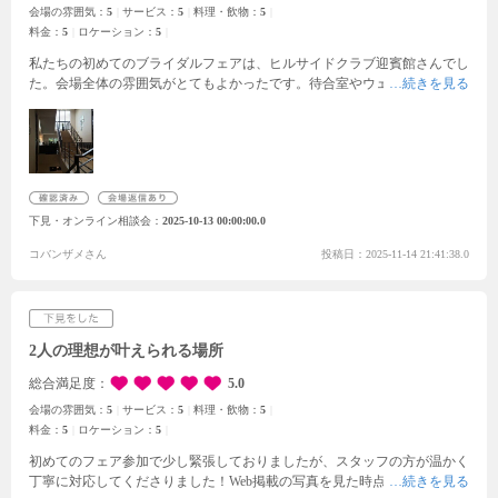
会場の雰囲気：
5
サービス：
5
料理・飲物：
5
料金：
5
ロケーション：
5
私たちの初めてのブライダルフェアは、ヒルサイドクラブ迎賓館さんでし
た。会場全体の雰囲気がとてもよかったです。待合室やウェルカムスペー
スが特に素敵でした。ジュースが果汁100%でとても美味しかったです。
しあわせでした。スタッフの方々が演出していただいたこともあり、結婚
式のイメージがとても膨らみました。ブライダルフェアが結婚式を模擬体
験できる内容だったため、チャペルと披露宴入場の体験ができました。涙
がでるほど感動しました。結婚するという実感が湧き、とてもワクワクし
たのを覚えています。スタッフの方々はとても優しく丁寧な対応でした。
下見・オンライン相談会
2025-10-13 00:00:00.0
説明もわかりやすかったです。迎賓館さんのブライダルフェアに参加でき
て本当によかったです。
コバンザメさん
投稿日：2025-11-14 21:41:38.0
2人の理想が叶えられる場所
総合満足度
5.0
会場の雰囲気：
5
サービス：
5
料理・飲物：
5
料金：
5
ロケーション：
5
初めてのフェア参加で少し緊張しておりましたが、スタッフの方が温かく
丁寧に対応してくださりました！
Web掲載の写真を見た時点で式場の雰囲