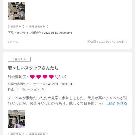
気が大好きでしたが、直接目の当たりにし、写真以上のものを見ることが
できました！チャペルの開放感は圧倒的で、披露宴会場の階段から降りる
演出ができる階段があるのがすごく気に入りました！
ゲストの待合ロビー
や親族の待機部屋など、ゲストが式まで伸び伸び過ごせる空間があり素晴
らしいと感じました！こちらはWeb掲載の写真では分かりにくいところで
したので直接伺い拝見できたのはすごく良かったです！
試食もさせて頂
下見・オンライン相談会
2025-09-15 00:00:00.0
き、すごく美味しかったです！フルコースのメニューも見させて頂きまし
たがどれも美味しそうで、実際に食べられないのが残念なくらい素敵でし
T24さん
投稿日：2025-09-17 21:50:17.0
た！
若々しいスタッフさんたち
総合満足度
4.0
会場の雰囲気：
3
サービス：
4
料理・飲物：
4
料金：
4
ロケーション：
5
チャペルが素敵だったため見学に参加しました。
天井が高いチャペルが理
想だったが、お昼時だったのもあり、眩しくて目を開けられなかったのが
少し残念です。
初めてのブライダルフェアへの参加でしたが、スタッフの
方の感じがよく、無理な押し売りもなくこちらに寄り添ってくれる形であ
りがたかったです。
お料理も美味しかったですし、ウェルカムドリンクの
サービスなどもとても魅力的でした。
お料理やドリンクのコースも多数の
パターンから決められたり、ウェルカムパーティーの開催ができたりと自