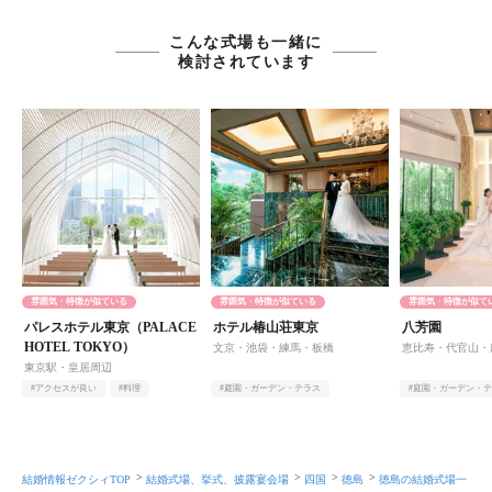
こんな式場も一緒に
検討されています
雰囲気・特徴が似ている
雰囲気・特徴が似ている
雰囲気・特徴が似て
パレスホテル東京（PALACE
ホテル椿山荘東京
八芳園
HOTEL TOKYO）
文京・池袋・練馬・板橋
恵比寿・代官山・
東京駅・皇居周辺
#アクセスが良い
#料理
#庭園・ガーデン・テラス
#庭園・ガーデン・
#オンライン相談有
#オンライン相談有
#ヨーロピアン
#アットホーム
結婚情報ゼクシィTOP
結婚式場、挙式、披露宴会場
四国
徳島
徳島の結婚式場一