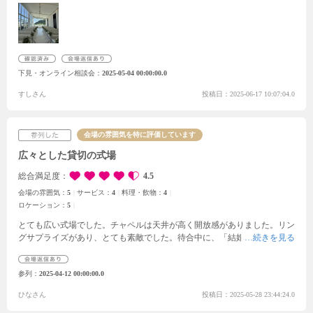
下げて暗転することも可能で、入場の際に親へのメッセージを流してから
歩くという演出もあるようです。
披露宴会場の見学もしました。入場前
に花束をプレゼントしていただき、事前アンケートで書いた好きなアーテ
ィストの曲で入場。実際はこんな感じで入場するのかとイメージが湧きま
した。お花もおそらく当日着ていた服からイメージして作っていただいた
下見・オンライン相談会
2025-05-04 00:00:00.0
と思うのですが、好みの色ドンピシャでした。ドライフラワーにして部屋
に飾らせていただいています。
担当していただいた方も、本当にこの仕
すしさん
投稿日：2025-06-17 10:07:04.0
事が好きなんだろうなぁという感じで、キラキラした表情で案内してくだ
さりました。打ち合わせも主には他の会場と変わりませんでしたが、少し
だけですが契約に対する圧はありました。笑
ありがとうございました。
会場の雰囲気を特に評価しています
広々とした貸切の式場
総合満足度
4.5
会場の雰囲気：
5
サービス：
4
料理・飲物：
4
ロケーション：
5
とても広い式場でした。
チャペルは天井が高く開放感がありました。
リン
グサプライズがあり、とても素敵でした。
待合中に、「結婚証明書お済み
ですか？受付お済みですか？」と気にかけてくださり安心感がありまし
た。
参列
2025-04-12 00:00:00.0
ひなさん
投稿日：2025-05-28 23:44:24.0