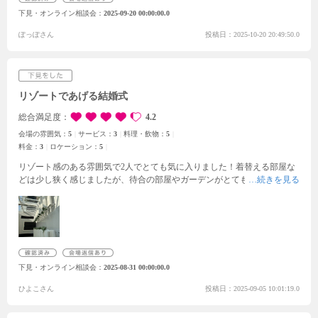
分らしい式をプランニングできそうと感じました。
また、中心街からもそ
下見・オンライン相談会
2025-09-20 00:00:00.0
う遠くなくロケーションも良いため、遠方から来た方にも優しい会場だと
感じました。
ぽっぽさん
投稿日：2025-10-20 20:49:50.0
リゾートであげる結婚式
総合満足度
4.2
会場の雰囲気：
5
サービス：
3
料理・飲物：
5
料金：
3
ロケーション：
5
リゾート感のある雰囲気で2人でとても気に入りました！
着替える部屋な
どは少し狭く感じましたが、待合の部屋やガーデンがとても素敵で、披露
宴会場、挙式場は文句ないほど素敵でした！
とくに挙式場は外の光がしっ
かりとはいってくるため、神聖な雰囲気で素敵でした！
夏なので少し眩し
かったのですが、写真映えはすると思います。
スタッフさんの対応も丁寧
で細かく説明していただけてよかったです。
また、飲み物なども気を遣っ
ていただき楽しく過ごすことができました。
お料理はとてもおいしくて最
高です！
お肉が柔らかくて絶品でした！
やはり一棟貸しのためかお値段は
下見・オンライン相談会
2025-08-31 00:00:00.0
他と比較するとお高め、前撮りをプラスすることでより料金がかかること
もあり、悩ましいです。
ひよこさん
投稿日：2025-09-05 10:01:19.0