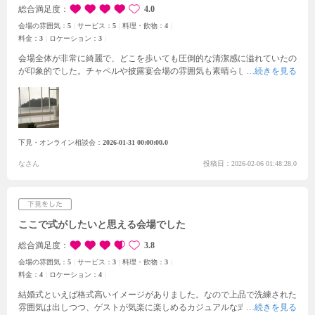
総合満足度
4.0
会場の雰囲気：
5
サービス：
5
料理・飲物：
4
料金：
3
ロケーション：
3
会場全体が非常に綺麗で、どこを歩いても圧倒的な清潔感に溢れていたの
が印象的でした。チャペルや披露宴会場の雰囲気も素晴らしく、まさに
「誰もが憧れる王道の結婚式」を挙げるにはぴったりのロケーションだと
感じます。
見学時の試食会では、メインのお肉料理をいただきました。お
肉の質はもちろん、味付けもゲストに喜ばれそうなクオリティで、当日の
お料理への期待も高まりました。担当してくださったプランナーさんは、
とても話しやすく親身になってくれる方でした。多少の営業トークはあり
下見・オンライン相談会
2026-01-31 00:00:00.0
つつも、こちらの意図を汲み取ろうとしてくれる丁寧な姿勢に好感が持て
ました。
特に驚いたのが、衣装に関する柔軟な対応です。本来、提携ドレ
なさん
投稿日：2026-02-06 01:48:28.0
スショップ（フォーシス アンド カンパニー）は別場所になりますが、
「ドレスを見てみたい」というこちらの希望を伝えると、なんとタクシー
でショップまで連れて行ってくれると提案してくださり、そのホスピタリ
ティの高さに感動しました。
一点、これから見学に行かれる方へのアドバ
イスとしては、「当日成約特典」による割引がかなり大きい点です。「今
ここで式がしたいと思える会場でした
日決めれば安くなる」という案内があるため、候補の優先順位を整理し、
総合満足度
3.8
ある程度「ここで決める！」という意思を固めてから訪問したほうが、後
悔なくお得に契約できると思います。
会場の雰囲気：
5
サービス：
3
料理・飲物：
3
料金：
4
ロケーション：
4
結婚式といえば格式高いイメージがありました。なので上品で洗練された
雰囲気は出しつつ、ゲストが気楽に楽しめるカジュアルな式にしたいと思