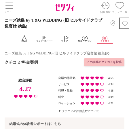
メニュー
閲覧履歴
クリップ一覧
ニーズ徳島 by T＆G WEDDING (旧 ヒルサイドクラブ
迎賓館 徳島)
トップ
フォト・ムービー
フェア
料金・プラン
クチコミ
ニーズ徳島 by T＆G WEDDING (旧 ヒルサイドクラブ迎賓館 徳島)の
クチコミ/料金実例
この会場のクチコミを投稿
会場の雰囲気
4.65
総合評価
サービス
4.34
4.27
料理・飲物
4.18
料金
3.99
ロケーション
4.21
クチコミの評価点数について
結婚式の体験者レポートはこちら