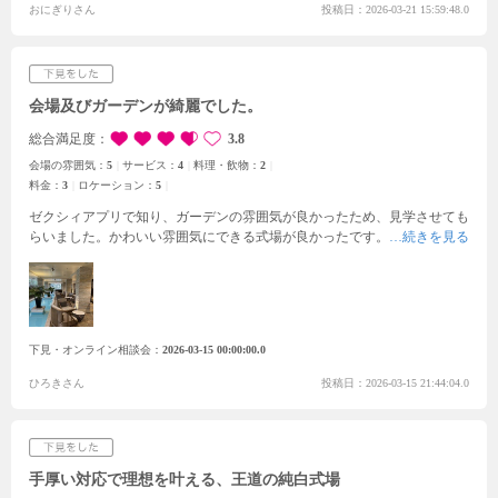
由もお答えしたつもりだったのですが、お得になると進めてくださる際に
おにぎりさん
投稿日：2026-03-21 15:59:48.0
少し強引さを感じたのがとても残念な点です。
会場及びガーデンが綺麗でした。
総合満足度
3.8
会場の雰囲気：
5
サービス：
4
料理・飲物：
2
料金：
3
ロケーション：
5
ゼクシィアプリで知り、ガーデンの雰囲気が良かったため、見学させても
らいました。かわいい雰囲気にできる式場が良かったです。チャペルが可
愛く、雨天でも影響なく開催できる点がすごく良かったです。ホスピタリ
ティが素晴らしく、花束のサプライズやチャペルや披露宴会場を実際に歩
けたり、スタッフの歓迎がとても嬉しかったです。ガーデンが各階にあ
り、写真のバリエーションが毎回変わり、ゲスト側も楽しめると思いま
す。初めての式場見学だったため、予算を決めてフェアに参加しました
下見・オンライン相談会
2026-03-15 00:00:00.0
が、予算オーバーをしたことにより、一度持ち帰って検討することにしま
した。料理の品数と品質を良くしたい所にこだわりがあるため、ブライダ
ひろきさん
投稿日：2026-03-15 21:44:04.0
ルプランナーさんとの相談が今後必要になってくると思います。
手厚い対応で理想を叶える、王道の純白式場