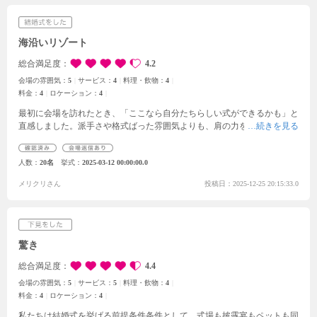
海沿いリゾート
総合満足度
4.2
会場の雰囲気：
5
サービス：
4
料理・飲物：
4
料金：
4
ロケーション：
4
最初に会場を訪れたとき、「ここなら自分たちらしい式ができるかも」と
直感しました。派手さや格式ばった雰囲気よりも、肩の力を抜いて笑顔で
過ごせる時間を大切にしたかった私にとって、この会場はぴったりでし
た。準備期間中、迷ったり不安になったりする瞬間もありましたが、その
人数
20名
挙式
2025-03-12 00:00:00.0
度に担当プランナーさんが丁寧に寄り添い、私の気持ちに合わせて方向性
を一緒に探してくれたことが本当に心強かったです。当日は緊張よりもワ
メリクリさん
投稿日：2025-12-25 20:15:33.0
クワクが勝っていて、ゲストと距離の近い空間だからこそ、表情や声がち
ゃんと届いているのがわかり、あたたかな一体感を味わえました。特に、
チャペルに差し込む光とゲストの笑顔が重なって見えた瞬間は、一生忘れ
られない景色です。自分たちの想いを大切にしながら、しっかり形にして
くれる会場で、ここを選んで本当によかったと心から思います。
驚き
総合満足度
4.4
会場の雰囲気：
5
サービス：
5
料理・飲物：
4
料金：
4
ロケーション：
4
私たちは結婚式を挙げる前提条件条件として、式場も披露宴もペットも同