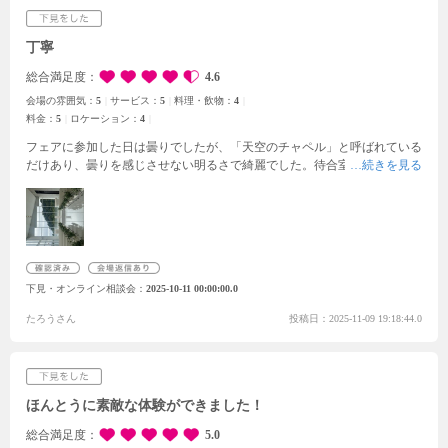
丁寧
総合満足度
4.6
会場の雰囲気：
5
サービス：
5
料理・飲物：
4
料金：
5
ロケーション：
4
フェアに参加した日は曇りでしたが、「天空のチャペル」と呼ばれている
だけあり、曇りを感じさせない明るさで綺麗でした。
待合室はリゾートの
ようで、入った瞬間から楽しく、緊張しないで待てそうだと感じました。
また、披露宴会場の雰囲気も良かったです。特に、入場が階段の上からの
入場で、ゲストの方から見やすい位置にあるところが良かったです。
会場
は広すぎず、ゲストの方と近い距離で過ごせるのも良かったです。
結婚式
の料金について、四国の相場から説明していただき、何がどのくらい、今
度追加でどのくらいかかるといった説明も分かりやすく、丁寧でした。
全
下見・オンライン相談会
2025-10-11 00:00:00.0
館貸切のゲストハウスウェディングのため、自分たちを含め、ゲストの方
が過ごしやすいところも魅力的でした。
たろうさん
投稿日：2025-11-09 19:18:44.0
ほんとうに素敵な体験ができました！
総合満足度
5.0