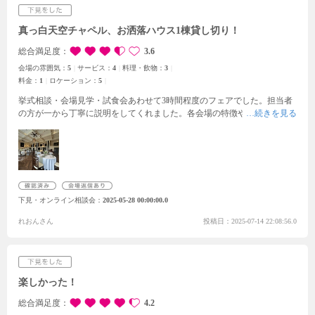
真っ白天空チャペル、お洒落ハウス1棟貸し切り！
総合満足度
3.6
会場の雰囲気：
5
サービス：
4
料理・飲物：
3
料金：
1
ロケーション：
5
挙式相談・会場見学・試食会あわせて3時間程度のフェアでした。担当者
の方が一から丁寧に説明をしてくれました。各会場の特徴やメリットデメ
リットなどについても教えていただきました。会場見学でエントランスの
ネームプレートまで私達の名前にしてくれていて驚きました。チャペルや
披露宴会場だけでなく受付スペースも待合室も階段もすべてがお洒落でど
こに行ってもワクワクしました。一番気になっていたチャペルでは扉が開
いた瞬間明るく陽がさした真っ白なチャペルに思わず声が出ました。カー
テンをおろして両親へのムービーサプライズも見せていただきました。披
下見・オンライン相談会
2025-05-28 00:00:00.0
露宴会場に入る際には、当日はブーケ片手に歩くので。とサプライズで可
愛らしいお花を頂き驚きました。まさかのサプライズでとても嬉しかった
れおんさん
投稿日：2025-07-14 22:08:56.0
です。2階からの入場では会場を上から見渡せるスペースもあり、当日こ
こから見る景色は一生忘れることないだろうなと思いました。階段での入
場は徳島ではなかなかないし、テラスからの入場もできそうで色々と想像
しながら見学しました。また、絶対条件だったペットもチャペル、披露宴
会場ともにOKでした。試食をしたお料理も美味しかったです。会場は思
楽しかった！
っていたとおりお洒落な理想の式場でペットOKで完璧でした。見積もり
では噂で聞いていたより安いなと思い1つずつ確認してみるとグレードが
総合満足度
4.2