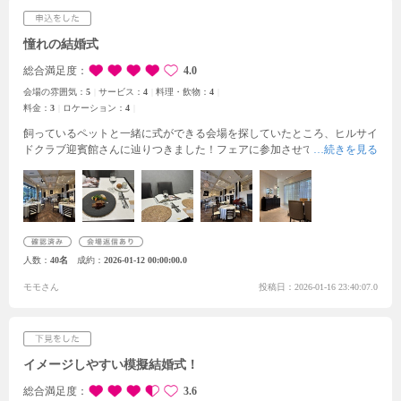
憧れの結婚式
総合満足度
4.0
会場の雰囲気：
5
サービス：
4
料理・飲物：
4
料金：
3
ロケーション：
4
飼っているペットと一緒に式ができる会場を探していたところ、ヒルサイ
ドクラブ迎賓館さんに辿りつきました！
フェアに参加させていただいて、
たまたま他の参加者がいなかったので、会場内をくまなく見ることができ
ました。
特に印象に残ったのがキャットウォーク付きの披露宴会場で、パ
ーティ会場の2階から登場して会場全体が見渡せるので会場と一体感が出
てすごく素敵だなと感じました！
屋上のチャペルは幻想的で、光が差し込
んでとても写真映えしそうです！
6時間完全貸切制で他の参加者に気を使
わなくてよく、自分たちの好きなように行事の時間を調整できるところは
人数
40名
成約
2026-01-12 00:00:00.0
すごく魅力的だと思います♪
会場内でペットの入場規制はないので、家族
の一員である愛犬と特別な時間を過ごせることから、この会場に決めまし
モモさん
投稿日：2026-01-16 23:40:07.0
た！
イメージしやすい模擬結婚式！
総合満足度
3.6