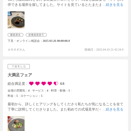
伴できる場所を探してました。
サイトを見ているとたまたまフェアをして
いたヒルサイドクラブ迎賓館さんに目が止まりました。まだ一回も見学に
行っていなかったので、直ぐに予約を入れました。そして見学当日、期待
以上のサービスが受けられました。式場や披露会場を見て回り、花束を持
ってキャットウォークまで歩かせていただきました。写真に載せているお
料理はもちろん、お部屋の装飾も素晴らしく、2人ともヒルサイドクラブ
迎賓館さんで結婚式をしたいと思いました。
ですが、私たちには譲れない
下見・オンライン相談会
2025-03-26 00:00:00.0
条件がありましたのでダメ元で相談させていただきました。そんな心配も
束の間、全てクリアしてしまったので2人とも驚き即決に至りました。
私
カモネギさん
投稿日：2025-04-19 21:42:24.0
たちの大切なペットも安全に楽しく一緒に参加できるように親身になって
お話を聞いて下さったのでとても感謝しています。
大満足フェア
総合満足度
4.6
会場の雰囲気：
4
サービス：
4
料理・飲物：
5
料金：
5
ロケーション：
5
最初から、詳しくヒアリングをしてくださり私たちが気になることを全て
丁寧に説明してくださりました。また初めての式場見学だったので、雑誌
に載っている相場などを比較しながら教えていただきとても為になりまし
た。また打ち合わせ場所の席には、名前入りのハガキを置いて迎えてくだ
さりました。また私たちをイメージしブーケまで作ってくださり披露宴会
場へ入場もさせていただけました。牛フィレ肉の試食も本当に美味しく、