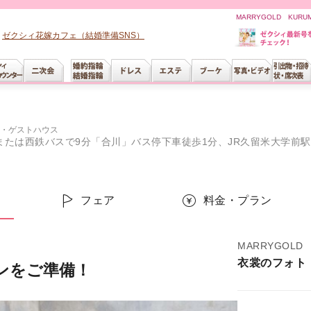
MARRYGOLD KU
ゼクシィ花嫁カフェ（結婚準備SNS）
・ゲストハウス
西鉄バスで9分「合川」バス停下車徒歩1分、JR久留米大学前駅より徒歩5分、九州自
フェア
料金・プラン
MARRYGOLD
衣裳のフォト
ンをご準備！