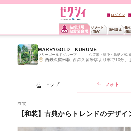
ログイン
MARRYGOLD KURUME
マリーゴールドグループ
久留米・筑後・鳥栖
／
式場
西鉄久留米駅
西鉄久留米駅より車で10分、または
トップ
フォト
衣裳
【和装】古典からトレンドのデザイ