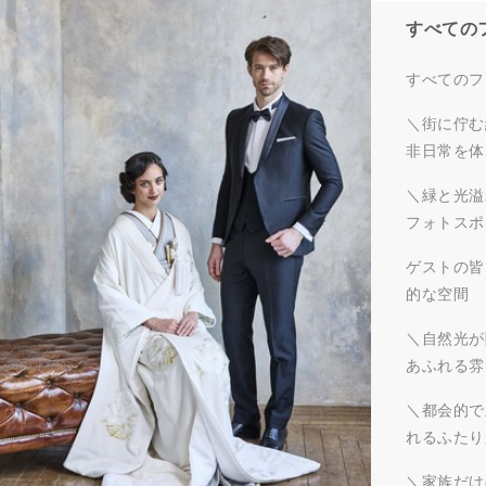
すべての
すべてのフ
＼街に佇む
非日常を体
＼緑と光溢
フォトスポ
ゲストの皆
的な空間
＼自然光が
あふれる雰
＼都会的で
れるふたり
＼家族だけ