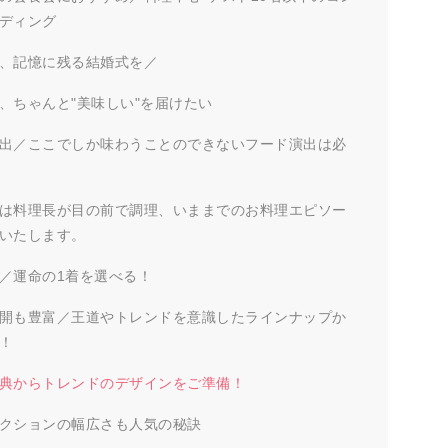
ディング
、記憶に残る結婚式を／
、ちゃんと"美味しい"を届けたい
出／ここでしか味わうことのできないフード演出は必
は料理長が目の前で調理、いままでのお料理エピソー
いたします。
／運命の1着を選べる！
開も豊富／王道やトレンドを意識したラインナップか
！
典からトレンドのデザインをご準備！
クションの幅広さも人気の秘訣