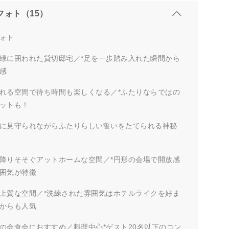
フォト（15）
ォト
緑に囲われた貸切邸宅／*足を一歩踏み入れた瞬間から
感
れる空間で待ち時間も楽しくなる／*ふたりならではの
ットも！
に見守られながらふたりらしい誓いをたてられる神秘
降りそそぐアットホームな空間／*円形の会場で開放感
囲気が特徴
上質な空間／*洗練された雰囲気はホテルライクを好ま
からも人気
の会食会におすすめ／料理中心*ゲスト20名以下のコン