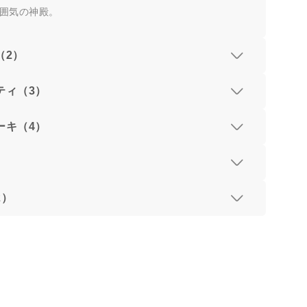
囲気の神殿。
（2）
ティ（3）
ーキ（4）
）
2）