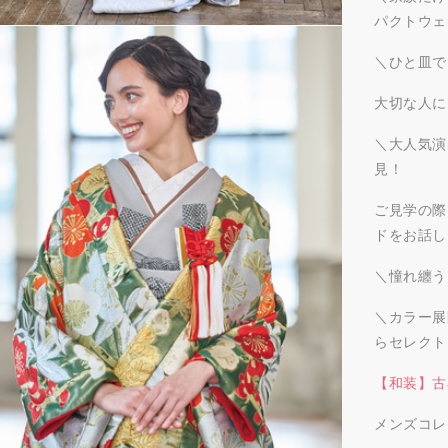
パクトウェ
＼ひと皿で
大切な人に
＼大人気演
見！
ご見学の際
ドをお話し
＼憧れ纏う
＼カラー展
らセレクト
【和装】古
メンズコレ