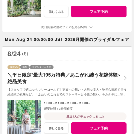
フェア予約
詳しくみる
同日開催の他のフェアを見る(5件)
Mon Aug 24 00:00:00 JST 2026月開催のブライダルフェア
8/24
(月)
残席
無料
リアルタイム予約
＼平日限定*最大195万特典／あこがれ纏う花嫁体験×
絶品美食
【スタッフで選ぶならマリーゴールド】家族への想い・大切な友人・地元久留米で行う
結婚式の意味など、「ふたりのこれまでのストーリーと今後の想い」をカタチに…SNS
でも大反響のマリーゴールドの結婚式を体験！
10:00～
11:00～
13:00～
15:00～
3時間程度
最近1人がチェックしました
フェア予約
詳しくみる