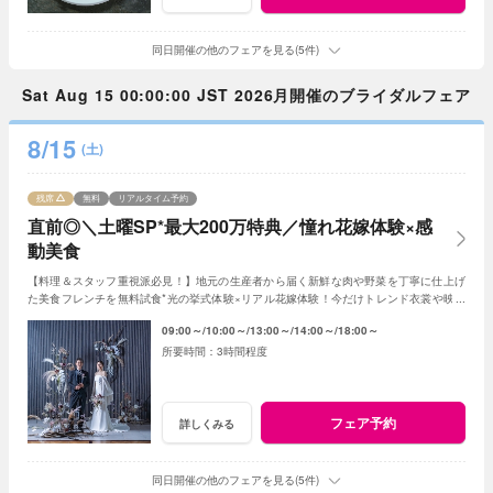
同日開催の他のフェアを見る(5件)
Sat Aug 15 00:00:00 JST 2026月開催のブライダルフェア
8/15
(土)
残席
無料
リアルタイム予約
直前◎＼土曜SP*最大200万特典／憧れ花嫁体験×感
動美食
【料理＆スタッフ重視派必見！】地元の生産者から届く新鮮な肉や野菜を丁寧に仕上げ
た美食フレンチを無料試食*光の挙式体験×リアル花嫁体験！今だけトレンド衣裳や映像
演出など最大200万円特典をご用意！
09:00～
10:00～
13:00～
14:00～
18:00～
3時間程度
フェア予約
詳しくみる
同日開催の他のフェアを見る(5件)