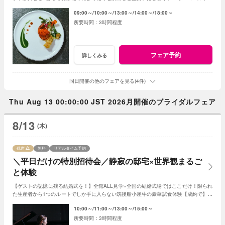
物の美食とおもてなしをご体感ください！
09:00～
10:00～
13:00～
14:00～
18:00～
3時間程度
フェア予約
詳しくみる
同日開催の他のフェアを見る(4件)
Thu Aug 13 00:00:00 JST 2026月開催のブライダルフェア
8/13
(木)
残席
無料
リアルタイム予約
＼平日だけの特別招待会／静寂の邸宅×世界観まるご
と体験
【ゲストの記憶に残る結婚式を！】全館ALL見学×全国の結婚式場ではここだけ！限られ
た生産者から1つのルートでしか手に入らない筑後船小屋牛の豪華試食体験【成約で】挙
式料・料理・ドレスなど全15大特典付！
10:00～
11:00～
13:00～
15:00～
3時間程度