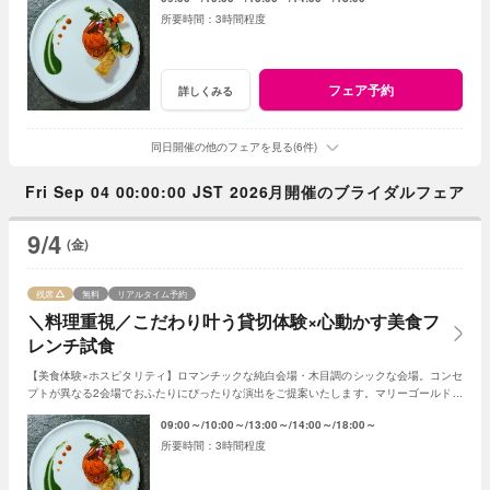
3時間程度
フェア予約
詳しくみる
同日開催の他のフェアを見る(6件)
Fri Sep 04 00:00:00 JST 2026月開催のブライダルフェア
9/4
(金)
残席
無料
リアルタイム予約
＼料理重視／こだわり叶う貸切体験×心動かす美食フ
レンチ試食
【美食体験×ホスピタリティ】ロマンチックな純白会場・木目調のシックな会場。コンセ
プトが異なる2会場でおふたりにぴったりな演出をご提案いたします。マリーゴールド名
物の美食とおもてなしをご体感ください！
09:00～
10:00～
13:00～
14:00～
18:00～
3時間程度