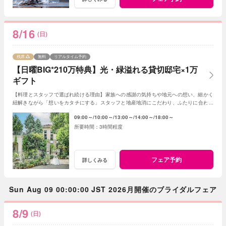
8/16
(日)
残席
無料
リアルタイム予約
【日曜BIG*210万特典】光・緑溢れる貸切邸宅×1万
ギフト
【料理とスタッフで選ばれ続ける理由】家族への感謝の気持ちや地元への想い、細かく
紐解きながら「想いをカタチにする」スタッフと地産地消にこだわり、ふたりに合わせ
たフルオーダースタイルの感動試食は要注目！
09:00～
10:00～
13:00～
14:00～
18:00～
3時間程度
フェア予約
詳しくみる
Sun Aug 09 00:00:00 JST 2026月開催のブライダルフェア
8/9
(日)