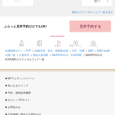
前へ
次へ
過去のブライダルフェア一覧を見る
見学予約する
ふらっと見学予約だけでもOK!
トップ
フォト
フェア
料金・プラン
クチコミ
結婚情報ゼクシィTOP
結婚式場、挙式、披露宴会場
九州・沖縄
福岡
福岡の結婚
式場一覧
久留米市
西鉄久留米駅
MARRYGOLD KURUME
MARRYGOLD
KURUMEのブライダルフェア一覧
MYウェディングノート
気になるクリップ
予約・資料請求履歴
ゼクシィ PCサイト
お問合わせ
広告掲載に関するお問合わせ