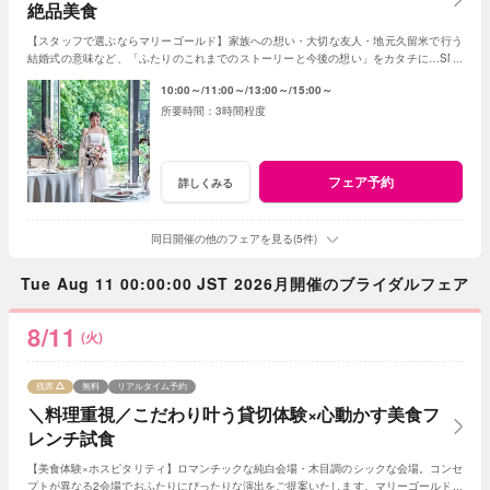
絶品美食
【スタッフで選ぶならマリーゴールド】家族への想い・大切な友人・地元久留米で行う
結婚式の意味など、「ふたりのこれまでのストーリーと今後の想い」をカタチに…SNS
でも大反響のマリーゴールドの結婚式を体験！
10:00～
11:00～
13:00～
15:00～
3時間程度
フェア予約
詳しくみる
同日開催の他のフェアを見る(5件)
Tue Aug 11 00:00:00 JST 2026月開催のブライダルフェア
8/11
(火)
残席
無料
リアルタイム予約
＼料理重視／こだわり叶う貸切体験×心動かす美食フ
レンチ試食
【美食体験×ホスピタリティ】ロマンチックな純白会場・木目調のシックな会場。コンセ
プトが異なる2会場でおふたりにぴったりな演出をご提案いたします。マリーゴールド名