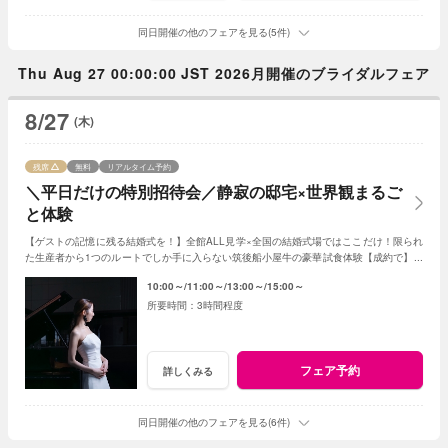
同日開催の他のフェアを見る(5件)
Thu Aug 27 00:00:00 JST 2026月開催のブライダルフェア
8/27
(木)
残席
無料
リアルタイム予約
＼平日だけの特別招待会／静寂の邸宅×世界観まるご
と体験
【ゲストの記憶に残る結婚式を！】全館ALL見学×全国の結婚式場ではここだけ！限られ
た生産者から1つのルートでしか手に入らない筑後船小屋牛の豪華試食体験【成約で】挙
式料・料理・ドレスなど全15大特典付！
10:00～
11:00～
13:00～
15:00～
3時間程度
フェア予約
詳しくみる
同日開催の他のフェアを見る(6件)