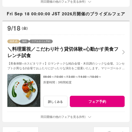
同日開催の他のフェアを見る(6件)
Fri Sep 18 00:00:00 JST 2026月開催のブライダルフェア
9/18
(金)
残席
無料
リアルタイム予約
＼料理重視／こだわり叶う貸切体験×心動かす美食フ
レンチ試食
【美食体験×ホスピタリティ】ロマンチックな純白会場・木目調のシックな会場。コンセ
プトが異なる2会場でおふたりにぴったりな演出をご提案いたします。マリーゴールド名
物の美食とおもてなしをご体感ください！
09:00～
10:00～
13:00～
14:00～
18:00～
3時間程度
フェア予約
詳しくみる
同日開催の他のフェアを見る(5件)