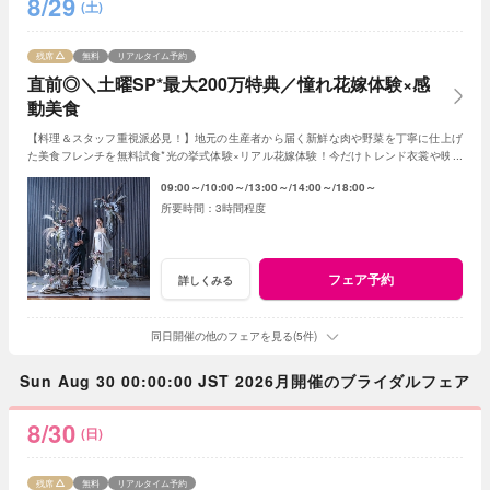
8/29
(土)
残席
無料
リアルタイム予約
直前◎＼土曜SP*最大200万特典／憧れ花嫁体験×感
動美食
【料理＆スタッフ重視派必見！】地元の生産者から届く新鮮な肉や野菜を丁寧に仕上げ
た美食フレンチを無料試食*光の挙式体験×リアル花嫁体験！今だけトレンド衣裳や映像
演出など最大200万円特典をご用意！
09:00～
10:00～
13:00～
14:00～
18:00～
3時間程度
フェア予約
詳しくみる
同日開催の他のフェアを見る(5件)
Sun Aug 30 00:00:00 JST 2026月開催のブライダルフェア
8/30
(日)
残席
無料
リアルタイム予約