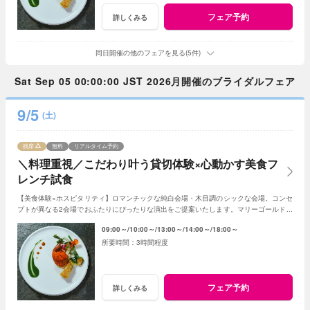
フェア予約
詳しくみる
同日開催の他のフェアを見る(5件)
Sat Sep 05 00:00:00 JST 2026月開催のブライダルフェア
9/5
(土)
残席
無料
リアルタイム予約
＼料理重視／こだわり叶う貸切体験×心動かす美食フ
レンチ試食
【美食体験×ホスピタリティ】ロマンチックな純白会場・木目調のシックな会場。コンセ
プトが異なる2会場でおふたりにぴったりな演出をご提案いたします。マリーゴールド名
物の美食とおもてなしをご体感ください！
09:00～
10:00～
13:00～
14:00～
18:00～
3時間程度
フェア予約
詳しくみる