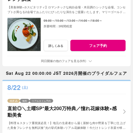
【美食体験×ホスピタリティ】ロマンチックな純白会場・木目調のシックな会場。コンセ
プトが異なる2会場でおふたりにぴったりな演出をご提案いたします。マリーゴールド名
物の美食とおもてなしをご体感ください！
09:00～
10:00～
13:00～
14:00～
18:00～
3時間程度
フェア予約
詳しくみる
同日開催の他のフェアを見る(5件)
Sat Aug 22 00:00:00 JST 2026月開催のブライダルフェア
8/22
(土)
残席
無料
リアルタイム予約
直前◎＼土曜SP*最大200万特典／憧れ花嫁体験×感
動美食
【料理＆スタッフ重視派必見！】地元の生産者から届く新鮮な肉や野菜を丁寧に仕上げ
た美食フレンチを無料試食*光の挙式体験×リアル花嫁体験！今だけトレンド衣裳や映像
演出など最大200万円特典をご用意！