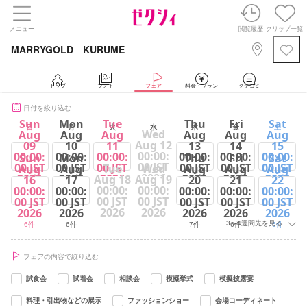
メニュー
閲覧履歴
クリップ一覧
MARRYGOLD KURUME
トップ
フォト
フェア
料金・プラン
クチコミ
日付を絞り込む
Sun
Mon
Tue
Thu
Fri
Sat
日
月
火
水
木
金
土
Wed
Aug
Aug
Aug
Aug
Aug
Aug
Aug 12
09
10
11
13
14
15
00:00:
00:00:
00:00:
00:00:
00:00:
00:00:
00:00:
Sun
Mon
Thu
Fri
Sat
00 JST
00 JST
00 JST
00 JST
00 JST
00 JST
00 JST
Tue
Wed
Aug
Aug
Aug
Aug
Aug
2026
2026
2026
2026
2026
2026
2026
Aug 18
Aug 19
16
17
20
21
22
00:00:
00:00:
00:00:
00:00:
00:00:
00:00:
00:00:
6件
6件
5件
7件
6件
6件
00 JST
00 JST
00 JST
00 JST
00 JST
00 JST
00 JST
2026
2026
2026
2026
2026
2026
2026
3～4週間先を見る
6件
6件
7件
6件
6件
フェアの内容で絞り込む
試食会
試着会
相談会
模擬挙式
模擬披露宴
料理・引出物などの展示
ファッションショー
会場コーディネート