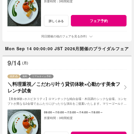
3時間程度
フェア予約
詳しくみる
同日開催の他のフェアを見る(5件)
Mon Sep 14 00:00:00 JST 2026月開催のブライダルフェア
9/14
(月)
残席
無料
リアルタイム予約
＼料理重視／こだわり叶う貸切体験×心動かす美食フ
レンチ試食
【美食体験×ホスピタリティ】ロマンチックな純白会場・木目調のシックな会場。コンセ
プトが異なる2会場でおふたりにぴったりな演出をご提案いたします。マリーゴールド名
物の美食とおもてなしをご体感ください！
09:00～
10:00～
13:00～
14:00～
18:00～
3時間程度