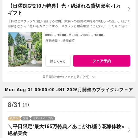
【日曜BIG*210万特典】光・緑溢れる貸切邸宅×1万
ギフト
【料理とスタッフで選ばれ続ける理由】家族への感謝の気持ちや地元への想い、細かく
紐解きながら「想いをカタチにする」スタッフと地産地消にこだわり、ふたりに合わせ
たフルオーダースタイルの感動試食は要注目！
09:00～
10:00～
13:00～
14:00～
18:00～
3時間程度
フェア予約
詳しくみる
同日開催の他のフェアを見る(5件)
Mon Aug 31 00:00:00 JST 2026月開催のブライダルフェア
8/31
(月)
残席
無料
リアルタイム予約
＼平日限定*最大195万特典／あこがれ纏う花嫁体験×
絶品美食