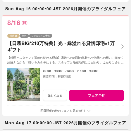
Sun Aug 16 00:00:00 JST 2026月開催のブライダルフェア
8/16
(日)
残席
無料
リアルタイム予約
【日曜BIG*210万特典】光・緑溢れる貸切邸宅×1万
ギフト
【料理とスタッフで選ばれ続ける理由】家族への感謝の気持ちや地元への想い、細かく
紐解きながら「想いをカタチにする」スタッフと地産地消にこだわり、ふたりに合わせ
たフルオーダースタイルの感動試食は要注目！
09:00～
10:00～
13:00～
14:00～
18:00～
3時間程度
フェア予約
詳しくみる
同日開催の他のフェアを見る(5件)
Mon Aug 17 00:00:00 JST 2026月開催のブライダルフェア