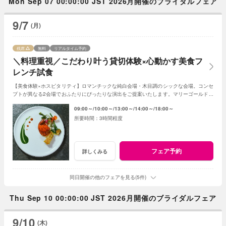
Mon Sep 07 00:00:00 JST 2026月開催のブライダルフェア
9/7
(月)
残席
無料
リアルタイム予約
＼料理重視／こだわり叶う貸切体験×心動かす美食フ
レンチ試食
【美食体験×ホスピタリティ】ロマンチックな純白会場・木目調のシックな会場。コンセ
プトが異なる2会場でおふたりにぴったりな演出をご提案いたします。マリーゴールド名
物の美食とおもてなしをご体感ください！
09:00～
10:00～
13:00～
14:00～
18:00～
3時間程度
フェア予約
詳しくみる
同日開催の他のフェアを見る(5件)
Thu Sep 10 00:00:00 JST 2026月開催のブライダルフェア
9/10
(木)