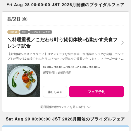
Fri Aug 28 00:00:00 JST 2026月開催のブライダルフェア
8/28
(金)
残席
無料
リアルタイム予約
＼料理重視／こだわり叶う貸切体験×心動かす美食フ
レンチ試食
【美食体験×ホスピタリティ】ロマンチックな純白会場・木目調のシックな会場。コンセ
プトが異なる2会場でおふたりにぴったりな演出をご提案いたします。マリーゴールド名
物の美食とおもてなしをご体感ください！
09:00～
10:00～
13:00～
14:00～
18:00～
3時間程度
フェア予約
詳しくみる
同日開催の他のフェアを見る(5件)
Sat Aug 29 00:00:00 JST 2026月開催のブライダルフェア