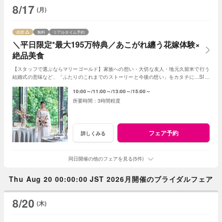
8/17
(月)
残席
無料
リアルタイム予約
＼平日限定*最大195万特典／あこがれ纏う花嫁体験×
絶品美食
【スタッフで選ぶならマリーゴールド】家族への想い・大切な友人・地元久留米で行う
結婚式の意味など、「ふたりのこれまでのストーリーと今後の想い」をカタチに…SNS
でも大反響のマリーゴールドの結婚式を体験！
10:00～
11:00～
13:00～
15:00～
3時間程度
フェア予約
詳しくみる
同日開催の他のフェアを見る(5件)
Thu Aug 20 00:00:00 JST 2026月開催のブライダルフェア
8/20
(木)