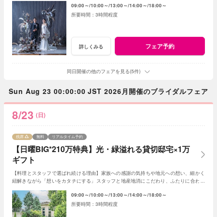
09:00～
10:00～
13:00～
14:00～
18:00～
3時間程度
フェア予約
詳しくみる
同日開催の他のフェアを見る(5件)
Sun Aug 23 00:00:00 JST 2026月開催のブライダルフェア
8/23
(日)
残席
無料
リアルタイム予約
【日曜BIG*210万特典】光・緑溢れる貸切邸宅×1万
ギフト
【料理とスタッフで選ばれ続ける理由】家族への感謝の気持ちや地元への想い、細かく
紐解きながら「想いをカタチにする」スタッフと地産地消にこだわり、ふたりに合わせ
たフルオーダースタイルの感動試食は要注目！
09:00～
10:00～
13:00～
14:00～
18:00～
3時間程度