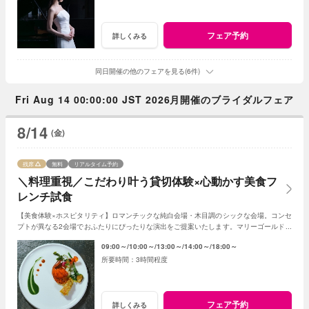
フェア予約
詳しくみる
同日開催の他のフェアを見る(6件)
Fri Aug 14 00:00:00 JST 2026月開催のブライダルフェア
8/14
(金)
残席
無料
リアルタイム予約
＼料理重視／こだわり叶う貸切体験×心動かす美食フ
レンチ試食
【美食体験×ホスピタリティ】ロマンチックな純白会場・木目調のシックな会場。コンセ
プトが異なる2会場でおふたりにぴったりな演出をご提案いたします。マリーゴールド名
物の美食とおもてなしをご体感ください！
09:00～
10:00～
13:00～
14:00～
18:00～
3時間程度
フェア予約
詳しくみる