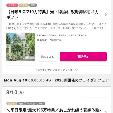
イチオシ
残席
無料
【日曜BIG*210万特典】光・緑溢れる貸切邸宅×1万
ギフト
【料理とスタッフで選ばれ続ける理由】家族への感謝の気持ちや地元への想い、細かく
紐解きながら「想いをカタチにする」スタッフと地産地消にこだわり、ふたりに合わせ
たフルオーダースタイルの感動試食は要注目！
09:00～
10:00～
13:00～
14:00～
18:00～
3時間程度
電話予約
詳しくみる
同日開催の他のフェアを見る(5件)
Mon Aug 10 00:00:00 JST 2026月開催のブライダルフェア
8/10
(月)
残席
無料
リアルタイム予約
＼平日限定*最大195万特典／あこがれ纏う花嫁体験×