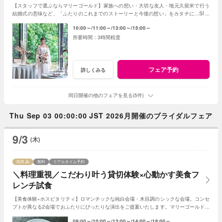
【スタッフで選ぶならマリーゴールド】家族への想い・大切な友人・地元久留米で行う
結婚式の意味など、「ふたりのこれまでのストーリーと今後の想い」をカタチに…SNS
でも大反響のマリーゴールドの結婚式を体験！
10:00～
11:00～
13:00～
15:00～
3時間程度
フェア予約
詳しくみる
同日開催の他のフェアを見る(5件)
Thu Sep 03 00:00:00 JST 2026月開催のブライダルフェア
9/3
(木)
残席
無料
リアルタイム予約
＼料理重視／こだわり叶う貸切体験×心動かす美食フ
レンチ試食
【美食体験×ホスピタリティ】ロマンチックな純白会場・木目調のシックな会場。コンセ
プトが異なる2会場でおふたりにぴったりな演出をご提案いたします。マリーゴールド名
物の美食とおもてなしをご体感ください！
09:00～
10:00～
13:00～
14:00～
18:00～