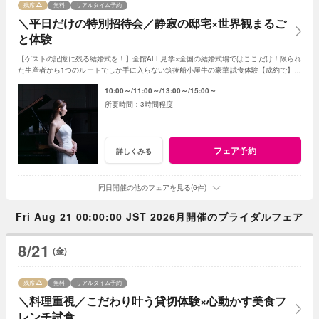
残席
無料
リアルタイム予約
＼平日だけの特別招待会／静寂の邸宅×世界観まるご
と体験
【ゲストの記憶に残る結婚式を！】全館ALL見学×全国の結婚式場ではここだけ！限られ
た生産者から1つのルートでしか手に入らない筑後船小屋牛の豪華試食体験【成約で】挙
式料・料理・ドレスなど全15大特典付！
10:00～
11:00～
13:00～
15:00～
3時間程度
フェア予約
詳しくみる
同日開催の他のフェアを見る(6件)
Fri Aug 21 00:00:00 JST 2026月開催のブライダルフェア
8/21
(金)
残席
無料
リアルタイム予約
＼料理重視／こだわり叶う貸切体験×心動かす美食フ
レンチ試食