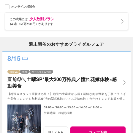
オンライン相談会
少人数割プラン
この式場には
（40名 151万2938円）があります
週末開催のおすすめブライダルフェア
8/15
(土)
残席
無料
リアルタイム予約
直前◎＼土曜SP*最大200万特典／憧れ花嫁体験×感
動美食
【料理＆スタッフ重視派必見！】地元の生産者から届く新鮮な肉や野菜を丁寧に仕上げ
た美食フレンチを無料試食*光の挙式体験×リアル花嫁体験！今だけトレンド衣裳や映像
演出など最大200万円特典をご用意！
09:00～
10:00～
13:00～
14:00～
18:00～
3時間程度
フェア予約
詳しくみる