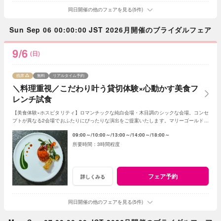
同日開催の他のフェアを見る(5件)
Sun Sep 06 00:00:00 JST 2026月開催のブライダルフェア
9/6
(日)
残席
無料
リアルタイム予約
＼料理重視／こだわり叶う貸切体験×心動かす美食フ
レンチ試食
【美食体験×ホスピタリティ】ロマンチックな純白会場・木目調のシックな会場。コンセ
プトが異なる2会場でおふたりにぴったりな演出をご提案いたします。マリーゴールド名
物の美食とおもてなしをご体感ください！
09:00～
10:00～
13:00～
14:00～
18:00～
3時間程度
フェア予約
詳しくみる
同日開催の他のフェアを見る(5件)