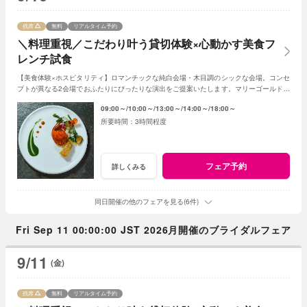
残席
無料
リアルタイム予約
＼料理重視／こだわり叶う貸切体験×心動かす美食フ
レンチ試食
【美食体験×ホスピタリティ】ロマンチックな純白会場・木目調のシックな会場。コンセ
プトが異なる2会場でおふたりにぴったりな演出をご提案いたします。マリーゴールド名
物の美食とおもてなしをご体感ください！
09:00～
10:00～
13:00～
14:00～
18:00～
3時間程度
フェア予約
詳しくみる
同日開催の他のフェアを見る(6件)
Fri Sep 11 00:00:00 JST 2026月開催のブライダルフェア
9/11
(金)
残席
無料
リアルタイム予約