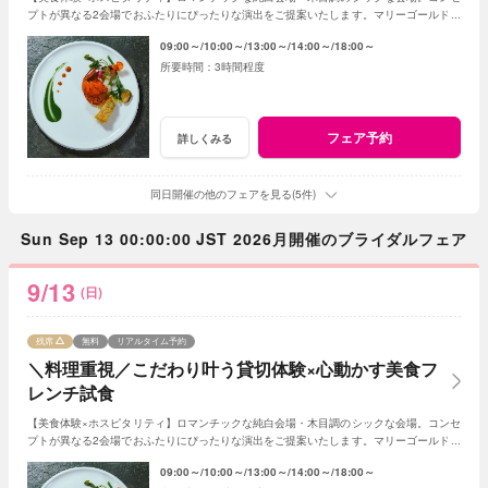
プトが異なる2会場でおふたりにぴったりな演出をご提案いたします。マリーゴールド名
物の美食とおもてなしをご体感ください！
09:00～
10:00～
13:00～
14:00～
18:00～
3時間程度
フェア予約
詳しくみる
同日開催の他のフェアを見る(5件)
Sun Sep 13 00:00:00 JST 2026月開催のブライダルフェア
9/13
(日)
残席
無料
リアルタイム予約
＼料理重視／こだわり叶う貸切体験×心動かす美食フ
レンチ試食
【美食体験×ホスピタリティ】ロマンチックな純白会場・木目調のシックな会場。コンセ
プトが異なる2会場でおふたりにぴったりな演出をご提案いたします。マリーゴールド名
物の美食とおもてなしをご体感ください！
09:00～
10:00～
13:00～
14:00～
18:00～