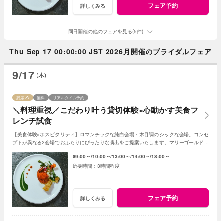
フェア予約
詳しくみる
同日開催の他のフェアを見る(5件)
Thu Sep 17 00:00:00 JST 2026月開催のブライダルフェア
9/17
(木)
残席
無料
リアルタイム予約
＼料理重視／こだわり叶う貸切体験×心動かす美食フ
レンチ試食
【美食体験×ホスピタリティ】ロマンチックな純白会場・木目調のシックな会場。コンセ
プトが異なる2会場でおふたりにぴったりな演出をご提案いたします。マリーゴールド名
物の美食とおもてなしをご体感ください！
09:00～
10:00～
13:00～
14:00～
18:00～
3時間程度
フェア予約
詳しくみる