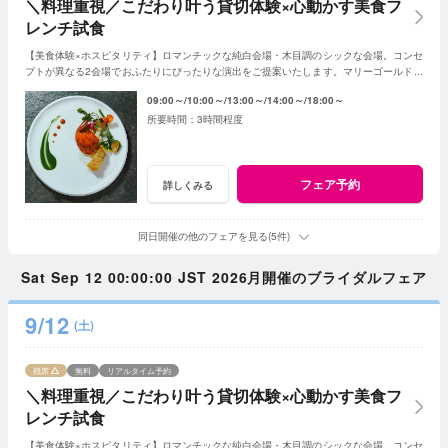
＼料理重視／こだわり叶う貸切体験×心動かす美食フ
レンチ試食
【美食体験×ホスピタリティ】ロマンチックな純白会場・木目調のシックな会場。コンセ
プトが異なる2会場でおふたりにぴったりな演出をご提案いたします。マリーゴールド名
物の美食とおもてなしをご体感ください！
09:00～
10:00～
13:00～
14:00～
18:00～
3時間程度
フェア予約
詳しくみる
同日開催の他のフェアを見る(5件)
Sat Sep 12 00:00:00 JST 2026月開催のブライダルフェア
9/12
(土)
残席
無料
リアルタイム予約
＼料理重視／こだわり叶う貸切体験×心動かす美食フ
レンチ試食
【美食体験×ホスピタリティ】ロマンチックな純白会場・木目調のシックな会場。コンセ