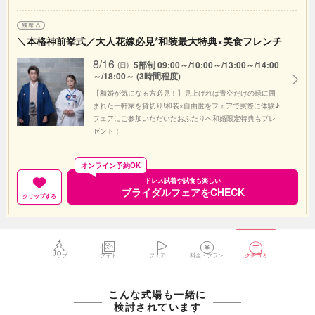
＼本格神前挙式／大人花嫁必見*和装最大特典×美食フレンチ
8/16
5部制 09:00～/10:00～/13:00～/14:00
(日)
～/18:00～ (3時間程度)
【和婚が気になる方必見！】見上げれば青空だけの緑に囲
まれた一軒家を貸切り!和装×自由度をフェアで実際に体験♪
フェアにご参加いただいたおふたりへ和婚限定特典もプレ
ゼント！
オンライン予約OK
ドレス試着や試食も楽しい
ブライダルフェアをCHECK
クリップする
トップ
フォト
フェア
料金・プラン
クチコミ
こんな式場も一緒に
検討されています