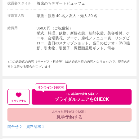
披露宴スタイル
着席のちデザートビュッフェ
披露宴人数
家族・親族 40 名／友人・知人 30 名
総費用
360万円（ご祝儀制）
挙式、料理、飲物、新婦衣裳、新郎衣裳、美容着付、ケ
ーキ、会場装花、ブーケ、席札／メニュー表、リングピ
ロー、当日のスナップショット、当日のビデオ・DVD撮
影、引出物、引菓子、両親贈呈用ギフト、司会
※この結婚式の内容（サービス・料金等）は結婚式当時の内容となりますので、現在の内
容とは異なる場合がございます
オンライン予約OK
ドレス試着や試食も楽しい
ブライダルフェアをCHECK
クリップする
ふらっと見学だけでもOK！
見学予約する
問合せ
資料請求