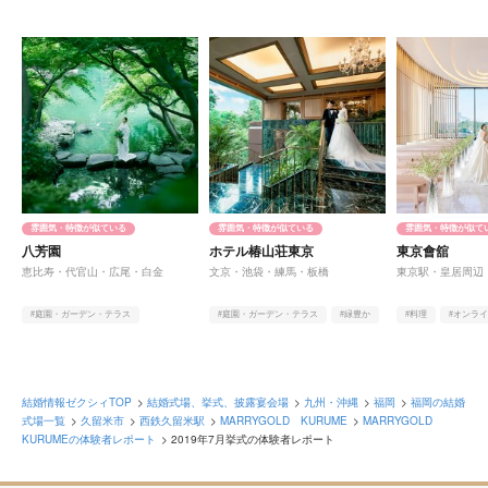
雰囲気・特徴が似ている
雰囲気・特徴が似ている
雰囲気・特徴が似て
八芳園
ホテル椿山荘東京
東京會舘
恵比寿・代官山・広尾・白金
文京・池袋・練馬・板橋
東京駅・皇居周辺
#庭園・ガーデン・テラス
#庭園・ガーデン・テラス
#緑豊か
#料理
#オンラ
#アットホーム
#緑豊か
#オンライン相談有
#高層階
結婚情報ゼクシィTOP
結婚式場、挙式、披露宴会場
九州・沖縄
福岡
福岡の結婚
式場一覧
久留米市
西鉄久留米駅
MARRYGOLD KURUME
MARRYGOLD
KURUMEの体験者レポート
2019年7月挙式の体験者レポート