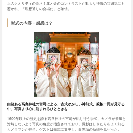
上のクオリティの高さ！赤と金のコントラストが壮大な神殿の雰囲気にも
惹かれ、「理想通りの会場だ」と確信。
挙式の内容・感想は？
由緒ある高良神社の宮司による、古式ゆかしい神前式。親族一同が見守る
中、写真より心に刻まれるひとときを
1600年以上の歴史を誇る高良神社の宮司が執り行う挙式。カメラが祭壇と
対峙しないよう写真の角度が指定されており、撮影はしきたりをよく知る
カメラマンが担当。ゲストは挙式に集中し、白無垢の新婦を見守った。