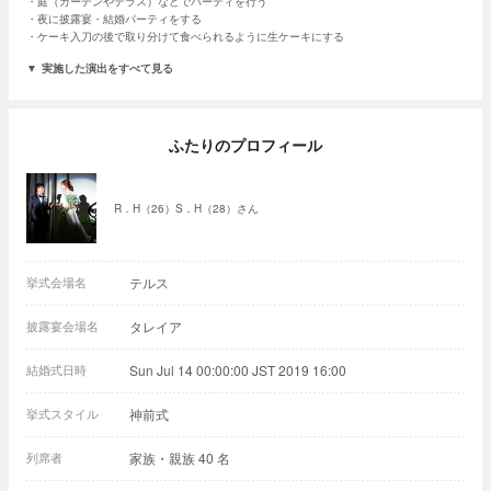
庭（ガーデンやテラス）などでパーティを行う
夜に披露宴・結婚パーティをする
ケーキ入刀の後で取り分けて食べられるように生ケーキにする
実施した演出をすべて見る
ふたりのプロフィール
R．H（26）S．H（28）さん
挙式会場名
テルス
披露宴会場名
タレイア
結婚式日時
Sun Jul 14 00:00:00 JST 2019 16:00
挙式スタイル
神前式
列席者
家族・親族 40 名