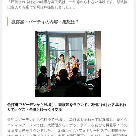
「圧倒されるほどの厳粛な雰囲気は、一生忘れられない体験です。挙式後
は友人とも受付で写真を撮影しました」。
披露宴・パーティの内容・感想は？
色打掛でガーデンから登場し、親族席をラウンド。2回にわけた各卓まわ
りで、ゲスト全員とゆっくり交流
最初はガーデンから色打掛で登場し、親族席をまわって写真撮影。続くウ
エディングドレスでは、大階段からスポットライトをあびて再登場！その
まま友人席をラウンドした。「2回にわけたフォトサービスで、時間をか
けてゲストと交流できました。料理は和洋折衷にこだわり、特に鯛茶漬け