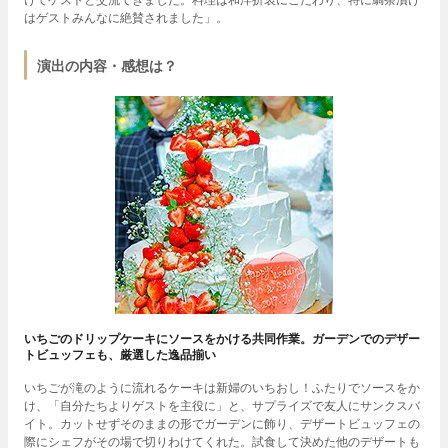
はゲストみんなに絶賛されました」。
演出の内容・感想は？
いちごのドリップケーキにソースをかける共同作業。ガーデンでのデザー
トビュッフェも、厳選した逸品揃い
いちごが滝のように流れるケーキは新婦のいちおし！ふたりでソースをか
け、「自分たちよりゲストを主役に」と、サプライズで友人にサンクスバ
イト。カットせずそのままの形でガーデンに飾り、デザートビュッフェの
際にシェフがその場で切りわけてくれた。試食して決めた他のデザートも