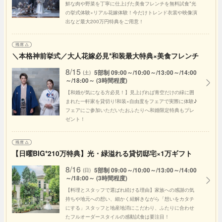
鮮な肉や野菜を丁寧に仕上げた美食フレンチを無料試食*光
の挙式体験×リアル花嫁体験！今だけトレンド衣裳や映像演
出など最大200万円特典をご用意！
＼本格神前挙式／大人花嫁必見*和装最大特典×美食フレンチ
8/15
5部制 09:00～/10:00～/13:00～/14:00
(土)
～/18:00～ (3時間程度)
【和婚が気になる方必見！】見上げれば青空だけの緑に囲
まれた一軒家を貸切り!和装×自由度をフェアで実際に体験♪
フェアにご参加いただいたおふたりへ和婚限定特典もプレ
ゼント！
【日曜BIG*210万特典】光・緑溢れる貸切邸宅×1万ギフト
8/16
5部制 09:00～/10:00～/13:00～/14:00
(日)
～/18:00～ (3時間程度)
【料理とスタッフで選ばれ続ける理由】家族への感謝の気
持ちや地元への想い、細かく紐解きながら「想いをカタチ
にする」スタッフと地産地消にこだわり、ふたりに合わせ
たフルオーダースタイルの感動試食は要注目！