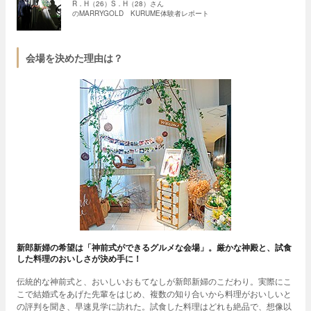
R．H（26）S．H（28）さん
のMARRYGOLD KURUME体験者レポート
会場を決めた理由は？
新郎新婦の希望は「神前式ができるグルメな会場」。厳かな神殿と、試食
した料理のおいしさが決め手に！
伝統的な神前式と、おいしいおもてなしが新郎新婦のこだわり。実際にこ
こで結婚式をあげた先輩をはじめ、複数の知り合いから料理がおいしいと
の評判を聞き、早速見学に訪れた。試食した料理はどれも絶品で、想像以