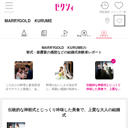
メニュー
閲覧履歴
クリップ一覧
MARRYGOLD KURUME
トップ
フォト
フェア
料金・プラン
クチコミ
MARRYGOLD KURUMEの
挙式・披露宴の感想などの結婚式体験者レポート
こだわりの料理と参加型演
料理のおいしさが決め手
伝統的な神前式とじっくり
出でゲストと家族に「あり
に。両親に感謝の気持ちを
吟味した美食で、上質な大
がとう！」
伝える結婚式
人の結婚式
伝統的な神前式とじっくり吟味した美食で、上質な大人の結婚
式