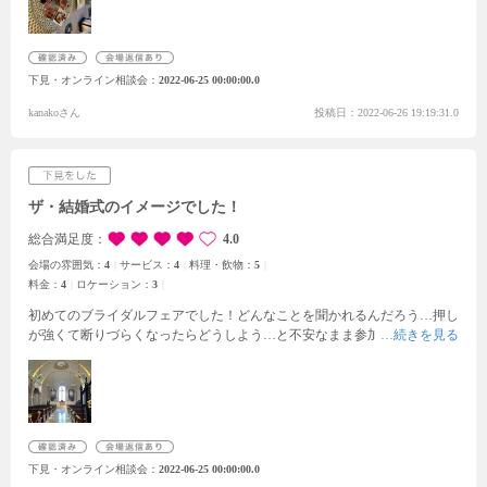
くれた人も喜んでくれるのではないかなと思いました。
見積もりを出して
もらった時には、私たちのしたいことをいろいろと取り入れてもらい、料
理やケーキなども希望のものを設定して出してもらったので、安心しまし
た。
スタッフの方とお話しながら見学をし、楽しい時間を過ごすことがで
下見・オンライン相談会
2022-06-25 00:00:00.0
きてよかったです。結婚式が楽しみになる１日になりました。
kanakoさん
投稿日：2022-06-26 19:19:31.0
ザ・結婚式のイメージでした！
総合満足度
4.0
会場の雰囲気：
4
サービス：
4
料理・飲物：
5
料金：
4
ロケーション：
3
初めてのブライダルフェアでした！
どんなことを聞かれるんだろう…
押し
が強くて断りづらくなったらどうしよう…
と不安なまま参加しましたが、
プランナーさんが親身になって話を聞いてくれて提案も押し付けがましく
なく気持ちが良い接客だと思いました！
チャペルは天井が高く解放感があ
りましたが、曇りの日だったこともあり少し暗めでした。
晴れた日にはど
れくらい明るくなるか見てみたいなと思いました。
また、実際に披露宴を
行う会場で演出を見せていただき、試食もさせていただきました。
披露宴
会場はシンプルながら高級な雰囲気もあり、どんなテイストの披露宴にし
下見・オンライン相談会
2022-06-25 00:00:00.0
ても合いそうだと思いました。
料理はお肉がとても美味しかったです！
見