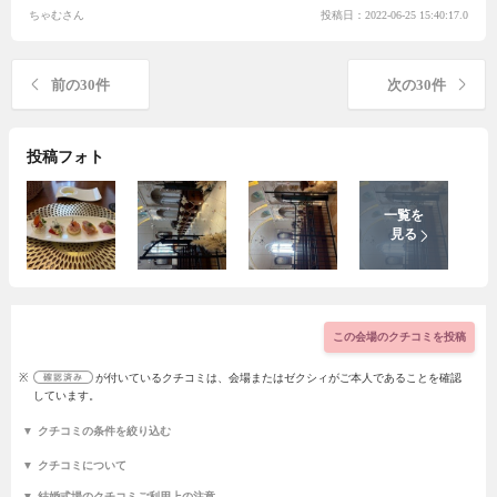
積もりも出していただきましたが、丁寧に内訳も説明してくださり安心し
ちゃむさん
投稿日：2022-06-25 15:40:17.0
ました！
前の30件
次の30件
投稿フォト
この会場のクチコミを投稿
※
が付いているクチコミは、会場またはゼクシィがご本人であることを確認
しています。
クチコミの条件を絞り込む
クチコミについて
結婚式場のクチコミご利用上の注意