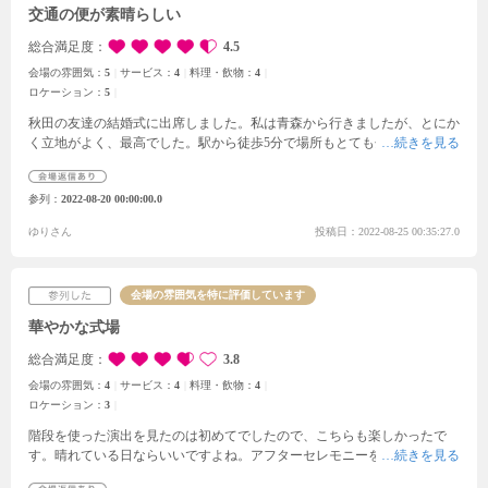
交通の便が素晴らしい
総合満足度
4.5
会場の雰囲気：
5
サービス：
4
料理・飲物：
4
ロケーション：
5
秋田の友達の結婚式に出席しました。私は青森から行きましたが、とにか
く立地がよく、最高でした。駅から徒歩5分で場所もとても分かりやすい
です。終わったあとも、駅の周りにはホテルが多く便利でした。
会場は白
で統一感、清潔感があり、入口からとても綺麗でした。
料理がとても美味
参列
2022-08-20 00:00:00.0
しく、私はエビのアレルギーがあるのですが、しっかりと対応してくれま
した。スタッフさんからも、アレルギー対応しているとの一声もあり、安
ゆりさん
投稿日：2022-08-25 00:35:27.0
心して食べることが出来ました。
友人もとても幸せそうで、こちらもとて
も笑顔になることが出来ました。
このご時世なので、マスクは付けなけ
れば行けませんが、スタッフの皆さんもバッチリ感染対策をしてくれてい
会場の雰囲気を特に評価しています
て安心しました。
華やかな式場
総合満足度
3.8
会場の雰囲気：
4
サービス：
4
料理・飲物：
4
ロケーション：
3
階段を使った演出を見たのは初めてでしたので、こちらも楽しかったで
す。晴れている日ならいいですよね。アフターセレモニーを盛り上げるた
めの小道具も渡されました。
披露宴のラストに、屋外で花火を上げる演出