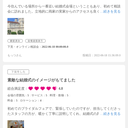
今住んでいる場所から一番近い結婚式会場ということもあり、初めて相談
会に訪れました。立地的に両家の実家からのアクセスも良く大変気に入り
ました。大聖堂がとても素敵で、当日は生演奏も実施して頂けるとのこと
で、思い出に残る結婚式が挙げられそうだと感じました。チャペルから出
た際の外のロケーションもとても良かったです。天気が良ければ、外で参
加者の方と楽しめることができるとお聞きして自分達もそうしたいなと強
く思いました。試食会でいただいた料理もとても美味しく、それぞれ丁寧
に説明していただきました。見た目もとても綺麗で視覚的にも楽しめるこ
下見・オンライン相談会
2022-06-18 00:00:00.0
とができました。スタッフの方の対応もとても丁寧で参加者の方も満足し
ていただける式場だと思いました。
もっつさん
投稿日：2022-06-18 15:36:09.0
素敵な結婚式のイメージがもてました
総合満足度
4.8
会場の雰囲気：
5
サービス：
5
料理・飲物：
5
料金：
5
ロケーション：
4
初めてのブライダルフェアで、緊張していたのですが、担当してくださっ
たスタッフの方が、暖かく丁寧に説明してくれ、結婚式の具体的なイメー
ジをもつことができました。
チャペルは広く、神聖な雰囲気で入った時に
とても感動しました。
また、試食したお料理がとてもおいしく、式に来て