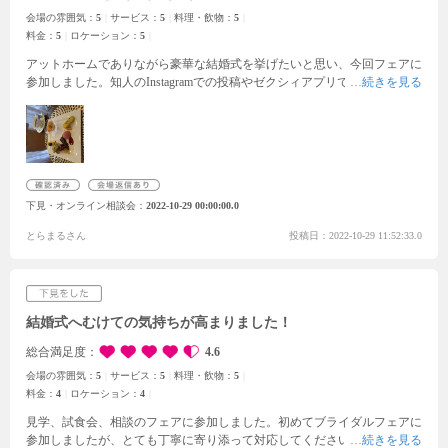
会場の雰囲気：
5
サービス：
5
料理・飲物：
5
料金：
5
ロケーション：
5
アットホームでありながら豪華な結婚式を挙げたいと思い、今回フェアに
参加しました。知人のInstagramでの投稿やゼクシィアプリで会場の雰囲気
を見て自分たちの挙式イメージに合っていると感じましたが、実際見学し
て更に雰囲気に合っていると感じました。今の時期はコロナが流行ってい
るのでそこが心配なところではありましたが、フェアは貸切、当日もバス
で県内のゲストは無料送迎付きとのことだったので、コロナ禍でも安心し
て式が挙げられそうだなと思いました。自分たちの1番こだわりたいリン
グドッグもマナーを守れば行えるとのことだったので、自分たちらしいア
下見・オンライン相談会
2022-10-29 00:00:00.0
ットホームでありながら豪華な結婚式を挙げるにはぴったりの式場でし
た。
とらまるさん
投稿日：2022-10-29 11:52:33.0
結婚式へむけての気持ちが高まりました！
総合満足度
4.6
会場の雰囲気：
5
サービス：
5
料理・飲物：
5
料金：
4
ロケーション：
4
見学、試食会、相談のフェアに参加しました。初めてブライダルフェアに
参加しましたが、とても丁寧に寄り添って対応してくださいました。料金