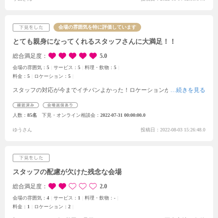
会場の雰囲気を特に評価しています
とても親身になってくれるスタッフさんに大満足！！
総合満足度
5.0
会場の雰囲気：
5
サービス：
5
料理・飲物：
5
料金：
5
ロケーション：
5
スタッフの対応が今までイチバンよかった！ロケーションがまるで海外！
人数
85名
下見・オンライン相談会
2022-07-31 00:00:00.0
ゆうさん
投稿日：2022-08-03 15:26:48.0
スタッフの配慮が欠けた残念な会場
総合満足度
2.0
会場の雰囲気：
4
サービス：
1
料理・飲物：
-
料金：
1
ロケーション：
2