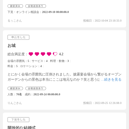
したが、担当してくれた方がとても優しく、楽しく見学をすることができ
ました。会場内を回り、ドレスを見せてもらい、見るだけかと思ったので
下見・オンライン相談会
2022-09-18 00:00:00.0
すが、鏡の前でドレスをあててみることができて初めてドレスを触ったの
ですごく感動しました！自分が着たらこんな感じなのかぁと嬉しかったで
るぅこさん
投稿日：2022-10-04 23:18:33.0
す。披露宴で出されるお料理を試食したりと、自分がどんな結婚式にした
いかを想像しながらいい体験ができたと思います。あとは、楽しみにして
いた大聖堂は、生で見ると圧巻でした。そして、1番気がかりだった費用
も相談に乗ってくださり、考えていたよりも抑えられていて安心しまし
た。一生に一度のことであるからこそいいものにしたい。それが明確にな
お城
った日になりました！
総合満足度
4.2
会場の雰囲気：
5
サービス：
4
料理・飲物：
3
料金：
5
ロケーション：
4
とにかく会場の雰囲気に圧倒されました。
披露宴会場から繋がるオープン
ガーデンからの
景色は本当にここは地元なのか？笑と思うほど
感動的で
す。
秋田ならではの広い敷地と豊かな自然の良さを
十分すぎるほどに活か
している会場だと思います。
会場が広いのと、持ち込みもある程度は
自由
人数
70名
成約
2022-09-24 00:00:00.0
にできるとのことで、2人にしかできない
演出を好きな場所でできるとの
ことです。
コロナの関係で、今の時点では、1日1組の貸し切りになってい
りんごさん
投稿日：2022-09-25 12:26:08.0
るとのことで、遠方からのゲストや
子連れの家族にも安心して参加しても
らえるなと感じることができたのも決めての1つになりました。
私達
は、仙台市に住んでいて2人の地元の秋田で
結婚式を行うことを最初から
考えていたのですが、
遠方に住んでいても、式場に頻繁に打ち合わせに
行
かなければいかないことは無く、打ち合わせは
ほとんどズームで、招待状
開放的な結婚式