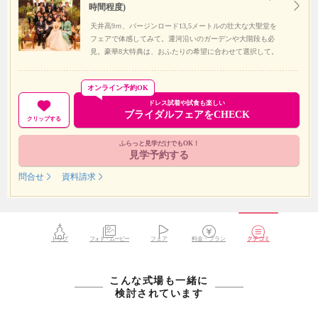
時間程度)
天井高9ｍ、バージンロード13,5メートルの壮大な大聖堂を
フェアで体感してみて。運河沿いのガーデンや大階段も必
見。豪華8大特典は、おふたりの希望に合わせて選択して。
オンライン予約OK
ドレス試着や試食も楽しい
ブライダルフェアをCHECK
クリップする
ふらっと見学だけでもOK！
見学予約する
問合せ
資料請求
トップ
フォト・ムービー
フェア
料金・プラン
クチコミ
こんな式場も一緒に
検討されています