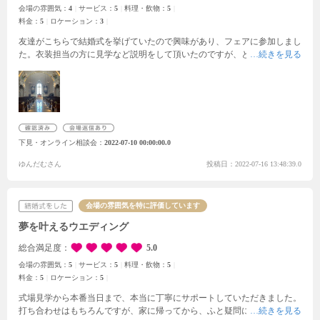
会場の雰囲気：
4
サービス：
5
料理・飲物：
5
料金：
5
ロケーション：
3
友達がこちらで結婚式を挙げていたので興味があり、フェアに参加しまし
た。衣装担当の方に見学など説明をして頂いたのですが、とても丁寧でこ
ちらの質問にも真摯に応えて頂きとても頼もしかったです。会場は、まさ
に結婚式という感じの欧風のチャペルで、華やかな結婚式になるだろうな
とイメージが沸きました。川沿いに位置していることもあり、演出として
花火を上げることが可能だそうです。秋田は花火が有名なので県外から参
列する方向けにとても良いなと思いました。ただ、お料理は既にコースと
して決まっていたり、食べ物の持ち込みが出来なかったりと少し自由度は
下見・オンライン相談会
2022-07-10 00:00:00.0
低いのかなと思います。それでもご飯はとても美味しかったです。前菜か
らメイン、パンやデザートまでたくさん食べさせて頂き、打ち合わせ前に
ゆんだむさん
投稿日：2022-07-16 13:48:39.0
とてもお腹いっぱいになりました(笑)ありがとうございました。
会場の雰囲気を特に評価しています
夢を叶えるウエディング
総合満足度
5.0
会場の雰囲気：
5
サービス：
5
料理・飲物：
5
料金：
5
ロケーション：
5
式場見学から本番当日まで、本当に丁寧にサポートしていただきました。
打ち合わせはもちろんですが、
家に帰ってから、ふと疑問に思った事や不