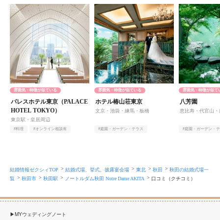
雰囲気・特徴が似ている
雰囲気・特徴が似ている
雰囲気・特徴が似て
パレスホテル東京（PALACE
ホテル椿山荘東京
八芳園
HOTEL TOKYO）
文京・池袋・練馬・板橋
恵比寿・代官山・
東京駅・皇居周辺
#料理
#オンライン相談有
#庭園・ガーデン・テラス
#庭園・ガーデン・
#自然光
#オンライン相談有
#ヨーロピアン
#アットホーム
結婚情報ゼクシィTOP
結婚式場、挙式、披露宴会場
東北
秋田
秋田の結婚式場一
覧
秋田市
秋田駅
ノートルダム秋田 Notre Dame AKITA
口コミ（クチコミ）
MYウェディングノート