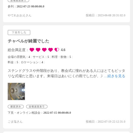
があり驚きました。華やかでゴージャスな演出が好みのカップルさんには
参列
2022-07-23 00:00:00.0
ぴったりの式場だと感じました。
やてれおおえさん
投稿日：2023-06-08 20:31:02.0
チャペルが綺麗でした
総合満足度
4.6
会場の雰囲気：
4
サービス：
5
料理・飲物：
5
料金：
5
ロケーション：
4
ステンドグラスや外階段があり、教会式に憧れがある人にはとてもピッタ
リな式場だと思います。
来場日はあいにくの雨でしたが、ステンドグラス
のおかげで柔らかい光が入ってきて、良い雰囲気が出ていました。
川縁の
プライベートガーデンも綺麗で、夕日が映えるそうです。前撮りの時は半
日ほどかけてじっくり撮影ができるとのことで、夕日やライトアップされ
たチャペルを背景にした写真が撮れるのが素敵です。
少人数挙式の場合
は、披露宴会場の卓の周りにもテーブルを配置してディスプレイすること
で空間を埋めるとのことでしたが、どうしても多少は寂しい感じがしてし
下見・オンライン相談会
2022-07-15 00:00:00.0
まいそうなのは気になりました。
レーザーライトを使った演出があった
り、花火を打ち上げられるので、大人数を呼んで華やかな式をあげたい人
ごま塩さん
投稿日：2022-07-19 22:12:31.0
には向いている会場だと思います。