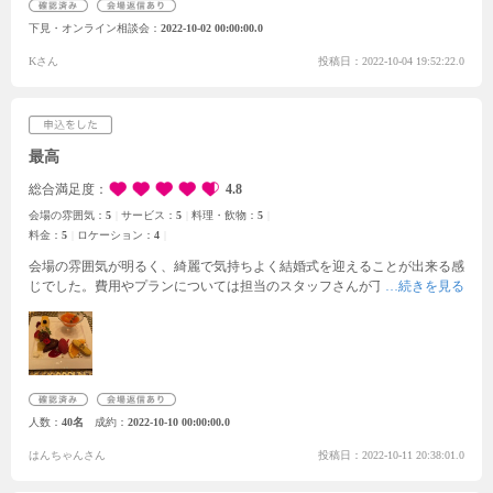
思いました。
自分達の式の時間は貸切となり、私達だけの空間が出来上が
下見・オンライン相談会
2022-10-02 00:00:00.0
ること、夜は花火があげられること…など、魅力的な部分も沢山ありまし
た。
まだ見学が1箇所目だったので比較はできませんが、このまま契約し
Kさん
投稿日：2022-10-04 19:52:22.0
ても後悔はしないのではないかなと思える会場でした。
最高
総合満足度
4.8
会場の雰囲気：
5
サービス：
5
料理・飲物：
5
料金：
5
ロケーション：
4
会場の雰囲気が明るく、綺麗で気持ちよく結婚式を迎えることが出来る感
じでした。費用やプランについては担当のスタッフさんが丁寧に詳しく教
えてくれた為、物事をうまく進めていけると思い、安心しておりますし、
楽しい結婚式にできるようにしてくれる方だと思っております。食事に関
しても、どの料理も盛りかたが綺麗で、見た目通り美味しく、満足でし
た。来てくれる方々に満足してもらえるような内容です。主役だけではな
く、来てくれる方々にも全体的に楽しく、感動してもらえるかと思いま
す。送迎についてもバスが出るとのことなので、交通便も問題ないかと思
人数
40名
成約
2022-10-10 00:00:00.0
います。周りに人がたくさん集まるような場所もない為、結婚式に集中で
きて、すごくいいです。
はんちゃんさん
投稿日：2022-10-11 20:38:01.0