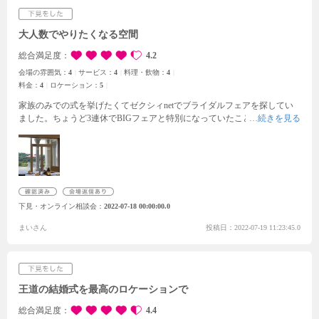
大人数でやりたくなる空間
総合満足度
4.2
会場の雰囲気：
4
サービス：
4
料理・飲物：
4
料金：
4
ロケーション：
5
家族のみでの式を挙げたくてゼクシィnetでブライダルフェアを探してい
ました。ちょうど3連休でBIGフェアと特別になっていたこともあり、こ
ちらに参加しました。参加してみて思ったより洋風な建物とチャペルで、
それを当日は貸切で使えるということ、雄物川に隣接しているので庭園の
ロケーションがとても良く、水の音と風草花がとてもきれいでした。チャ
ペルから出てすぐ大階段でフラワーシャワーなどあり、大階段をおりたら
庭園に繋がっているため参列客も喜んで貰えそうだと思いました。担当し
て頂いたスタッフの方も、知りたい部分を丁寧に教えて下さり、わかりや
下見・オンライン相談会
2022-07-18 00:00:00.0
すかったです。お料理もとてもボリュームがあり食べ応えがありましたし
美味しかったです！
まいさん
投稿日：2022-07-19 11:23:45.0
王道の結婚式を最高のロケーションで
総合満足度
4.4