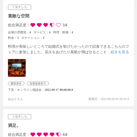
素敵な空間
総合満足度
3.6
会場の雰囲気：
4
サービス：
4
料理・飲物：
4
料金：
3
ロケーション：
3
料理が美味しいところで結婚式を挙げたかったので試食できるこちらのフ
ェアに参加しました。花火をあげたり風船が飛ばせるとこも魅力的で、当
日は天気も良く外でやれたら素敵だろうなと思いました。挙式会場では聖
歌隊が歌ってくれるというところが良いポイントでした。実際に挙式をあ
げる方の準備した物なども見れてどんな物が必要かと、こんなのがあった
ら面白いというところがあり、とても良かったです。お料理も前菜、お
肉、デザートと用意してくれてお腹いっぱいになりました。残念だったポ
イントは十字架があるところです。何も無いシンプルな式場を求めていた
下見・オンライン相談会
2022-09-17 00:00:00.0
ので雰囲気は良かったのですが人前式をするには披露宴会場内でもいいか
なと思いました。
あおとさん
投稿日：2022-09-20 01:45:41.0
満足。
総合満足度
4.6