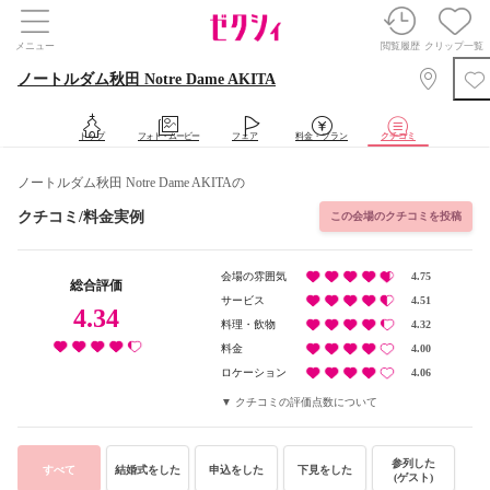
メニュー
閲覧履歴
クリップ一覧
ノートルダム秋田 Notre Dame AKITA
トップ
フォト・ムービー
フェア
料金・プラン
クチコミ
ノートルダム秋田 Notre Dame AKITAの
クチコミ/料金実例
この会場のクチコミを投稿
会場の雰囲気
4.75
総合評価
サービス
4.51
4.34
料理・飲物
4.32
料金
4.00
ロケーション
4.06
クチコミの評価点数について
参列した
すべて
結婚式をした
申込をした
下見をした
(ゲスト)