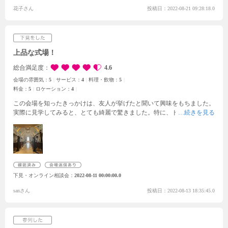
スクリーンモニターが大きくムービー重視の方におすすめです。
料理:特
花子さん
投稿日：2022-08-21 09:28:18.0
にお肉が柔らかくて美味しくすべてお箸とスプーンで食べられるので、年
配者にもおすすめです。
ロケーション:外国のようで最高のロケーション
でした。花火の打ち上げも可能です。
上品な式場！
総合満足度
4.6
会場の雰囲気：
5
サービス：
4
料理・飲物：
5
料金：
5
ロケーション：
4
この会場を知ったきっかけは、友人が挙げたと聞いて興味をもちました。
実際に見学してみると、とても綺麗で驚きました。特に、ドレスの品数が
多く、好みのものもたくさんあり、印象的でした。試着をさせてもらった
ことも、他では出来なかったので、良かったです。
費用も、いろいろなパ
ターンのものを考えてくださりました。ただ、費用をできるだけおさえた
いと話したら、一緒に考えてくださったので、安心しました。
試食では、
フルコース準備してくれて、驚きました。
メイン料理もおいしくて、満足
です。
披露宴会場が個人的に気に入りました。
広々とした会場で、新郎新
下見・オンライン相談会
2022-08-11 00:00:00.0
婦が目立つような、座席の配置になっていたので、よかったです。
sanさん
投稿日：2022-08-13 18:35:45.0