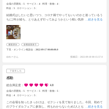
会場の雰囲気：
5
サービス：
4
料理・飲物：
4
料金：
5
ロケーション：
5
結婚式はしたいと思いつつ、コロナ禍でやってもいいのかと迷っているう
ちに2年が経ち、とりあえず行ってみようかという軽い気持ちでフェアに
申込みました。初めてのフェアへの参加でしたが、支配人が丁寧に説明し
てくださり、式のイメージや段取りがなんとなく考えられました。料理も
美味しく、会場の雰囲気も素敵でした。また、完全貸し切りで自分たちの
ゲストだけであることや、街中から少し離れていて運河沿いなどの非現実
感を味わえるところも、いいなと思いました。ゲストとの距離感の近い披
露宴ができたらいいなと思っています。いろいろと持ち込みができること
下見・オンライン相談会
2022-09-17 00:00:00.0
でオリジナリティを出せるところもいいなと思いました。日中の挙式がい
いか、ナイト挙式がいいかはまだ迷い中です。
ゆれーさん
投稿日：2022-09-18 00:15:57.0
感動
総合満足度
4.8
会場の雰囲気：
5
サービス：
5
料理・飲物：
5
料金：
4
ロケーション：
5
この会場を知ったきっかけは、ゼクシィを見て知りました。今回、初めて
のブライダルフェアに参加し、何もわからないため2人とも緊張していま