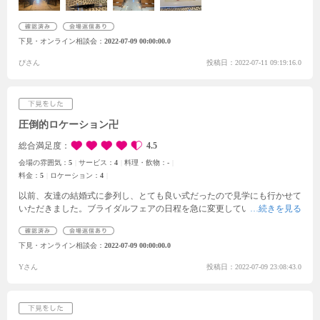
さり結婚式のイメージが鮮明にできました。もし契約するとしたらフェア
で担当してくださった人にお任せしたいなと思うほどわかりやすい説明で
した。
ゲストと新郎新婦が当日鉢合わせすることがない動線で安心できま
下見・オンライン相談会
2022-07-09 00:00:00.0
した。当日式場貸切で、他の花嫁さんとも鉢合わせの心配はなさそうで
す。
憧れの王道の結婚場です！
ぴさん
投稿日：2022-07-11 09:19:16.0
圧倒的ロケーション卍
総合満足度
4.5
会場の雰囲気：
5
サービス：
4
料理・飲物：
-
料金：
5
ロケーション：
4
以前、友達の結婚式に参列し、とても良い式だったので見学にも行かせて
いただきました。ブライダルフェアの日程を急に変更していただいたにも
関わらず、丁寧に対応してくださり、ありがとうございました。
式場の
見学や見積もりなどの相談ができるフェアに参加しました。
挙式会場は
下見・オンライン相談会
2022-07-09 00:00:00.0
東北でいちばん広い大聖堂ということもあり、大迫力でした。尚且つ落ち
着いた雰囲気であり、自分達のイメージにぴったりでした。
ノートルダ
Yさん
投稿日：2022-07-09 23:08:43.0
ムといえば挙式会場から披露宴会場に移動する外の階段というイメージが
あったのですが、実際に階段の最上階から見る景色は圧巻の一言でした。
また、夕方からの挙式には無料で花火を上げることができるサービスは新
郎新婦は勿論、来ていただいた方々の思い出に残ること間違いなしだと思