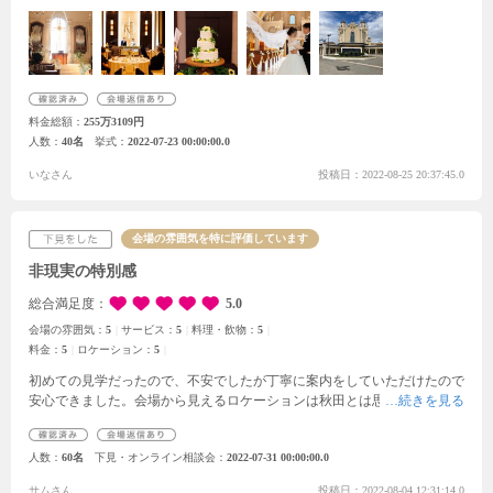
安なこと等があっても
頻繁にメールや電話でも対応してくださり安心して
当日を迎える事ができました！
プランナーさんはじめ
衣装担当の方、生花
の方、映像の方、
皆さんすごく真摯に向き合ってくれました。
そして何よ
りスタッフさん達の雰囲気といいますか、空気感がとても良かったです。
毎回お伺いするのが本当に楽しみでした！
初めは何もわからずただ話を聞
いているだけだったのですが
結婚式を知っていくにつれて あれやりた
料金総額
255万3109円
い！これもやりたい！と、どんどん要望が増えてしまったのですが
無理
人数
40名
挙式
2022-07-23 00:00:00.0
と言うことなく いいですね！やりましょう！と、いつも気持ちを高ぶら
せてくれました。
今はコロナ禍もあり、大人数が集まれる機会も中々ない
いなさん
投稿日：2022-08-25 20:37:45.0
と思います。
そんな中での結婚式だったので、とにかくゲスト様に楽しん
でもらう事を第一に考えて
色々ご相談させていただきました。
お陰様で理
想以上の結婚式を挙げられたと思っています！
スタッフ数が多いわけでは
会場の雰囲気を特に評価しています
ないと思いますが
その分、式場スタッフ一丸となって私たちをサポートし
てくれている感じがしてとても心強かったです。
非現実の特別感
総合満足度
5.0
会場の雰囲気：
5
サービス：
5
料理・飲物：
5
料金：
5
ロケーション：
5
初めての見学だったので、不安でしたが丁寧に案内をしていただけたので
安心できました。
会場から見えるロケーションは秋田とは思えないほど素
晴らしく、関東方面のゲストは都会には無い景色を楽しんでくれるのでは
ないかと思いました。
夜には花火も上げられるようで、実際に映像を見せ
人数
60名
下見・オンライン相談会
2022-07-31 00:00:00.0
てもらいましたが、本格的な花火でびっくりしました。
ゲストもきっと喜
んでくれると思いました。
サムさん
投稿日：2022-08-04 12:31:14.0