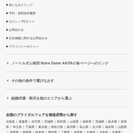
気になるクリップ
予約・資料請求履歴
ゼクシィ PCサイト
お問合わせ
広告掲載に関するお問合わせ
プライバシーポリシー
ノートルダム秋田 Notre Dame AKITAの各ページへのリンク
その他の条件で選びなおす
結婚式場・挙式を他のエリアから選ぶ
全国のブライダルフェアを都道府県から探す
北海道
青森県
岩手県
宮城県
秋田県
山形県
福島県
茨城県
栃木県
群馬
県
埼玉県
千葉県
東京都
神奈川県
新潟県
富山県
石川県
福井県
山梨県
長野県
静岡県
岐阜県
愛知県
三重県
滋賀県
京都府
大阪府
兵庫県