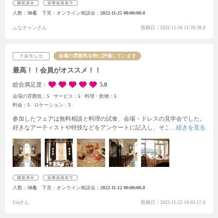
ていくようですのでご注意を！
人数
30名
下見・オンライン相談会
2022-11-25 00:00:00.0
ふなチャンさん
投稿日：2022-11-26 11:39:38.0
会場の雰囲気を特に評価しています
最高！！会員がオススメ！！
総合満足度
5.0
会場の雰囲気：
5
サービス：
5
料理・飲物：
5
料金：
5
ロケーション：
5
参加したフェアは無料相談と料理の試食、会場・ドレスの見学会でした。
好きなアーティストや特技などをアンケートに記入し、そこからお話を広
げて
私たちに合ったプランを提供してくれました。最初は少人数で考えて
いたプランでしたが
大人数でもやってみたいと急なお願いでも快くプラン
を考えてくださりました。
料理を試食する前に好きなアーティストの曲が
かかり幕が上がったのはとても感動しましたしスタッフさんの温かさを感
じました。
人数
50名
下見・オンライン相談会
2022-11-12 00:00:00.0
Utaさん
投稿日：2022-11-22 16:03:17.0