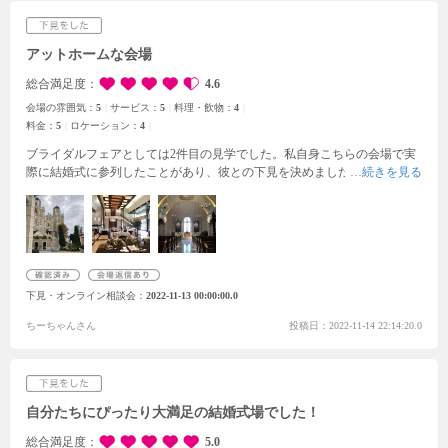
アットホームな会場
総合満足度
4.6
会場の雰囲気：
5
サービス：
5
料理・飲物：
4
料金：
5
ロケーション：
4
ブライダルフェアとしては2件目の見学でした。私自身こちらの会場で実
際に結婚式に参列したことがあり、彼との下見を決めました。
チャペル、
披露宴会場、ガーデン、すべてとても素敵な場所で心惹かれました！
実際
に結婚式が行われている日だったので、小物や会場の雰囲気をみせていた
だいてイメージをより膨らませることができました。なんだかこちらまで
幸せな気持ちになりました！
またひとつの会場を貸切ることが出来るの
で、アットホームな空間を作り出せると言うところも魅力のひとつかなと
感じました。
しっかりとした見積書を作成していただけたので、予算のな
下見・オンライン相談会
2022-11-13 00:00:00.0
どとの擦り合わせもできてとても良かったです。とても親切なプランナー
さんでした！
ちーちゃんさん
投稿日：2022-11-14 22:14:20.0
自分たちにぴったり大満足の結婚式場でした！
総合満足度
5.0