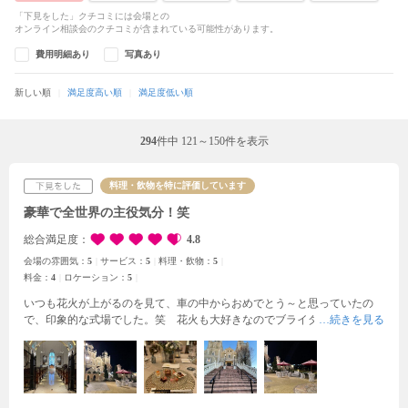
「下見をした」クチコミには会場との
オンライン相談会のクチコミが含まれている可能性があります。
費用明細あり
写真あり
新しい順
満足度高い順
満足度低い順
294
件中
121～150件を表示
料理・飲物を特に評価しています
豪華で全世界の主役気分！笑
総合満足度
4.8
会場の雰囲気：
5
サービス：
5
料理・飲物：
5
料金：
4
ロケーション：
5
いつも花火が上がるのを見て、車の中からおめでとう～と思っていたの
で、印象的な式場でした。笑 花火も大好きなのでブライダルフェア参加
させて頂いたのですが、スタッフさんも丁寧だし、なによりお城と川と庭
のロケーションとお料理が素敵！そして度肝を抜かれたのは映像作品！ド
ローン使用した映像と、秋田でこんな大きいスクリーンあるんだってくら
い大きく映像を流して頂けるので、是非他の方にも伝えて置きたいと思い
ました！
ただし、人気なので早く決めないとどんどん良い日取りが埋まっ