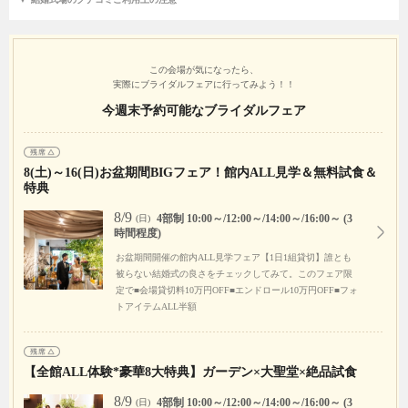
この会場が気になったら、
実際にブライダルフェアに行ってみよう！！
今週末予約可能なブライダルフェア
8(土)～16(日)お盆期間BIGフェア！館内ALL見学＆無料試食＆
特典
8/9
4部制 10:00～/12:00～/14:00～/16:00～ (3
(日)
時間程度)
お盆期間開催の館内ALL見学フェア【1日1組貸切】誰とも
被らない結婚式の良さをチェックしてみて。このフェア限
定で■会場貸切料10万円OFF■エンドロール10万円OFF■フォ
トアイテムALL半額
【全館ALL体験*豪華8大特典】ガーデン×大聖堂×絶品試食
8/9
4部制 10:00～/12:00～/14:00～/16:00～ (3
(日)