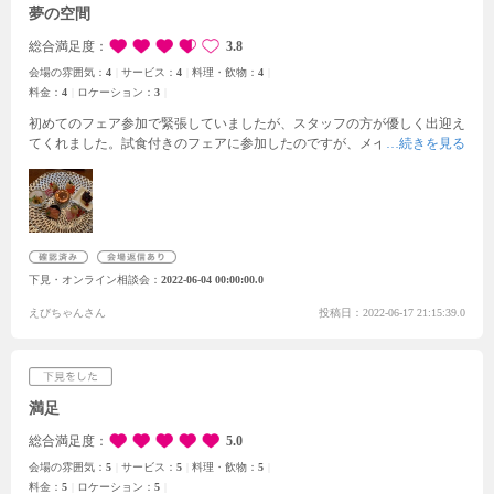
います！！
落ち着いた＋ゴージャスな雰囲気が両方を楽しめるとても素
夢の空間
敵な結婚式場でした。ありがとうございました。
総合満足度
3.8
会場の雰囲気：
4
サービス：
4
料理・飲物：
4
料金：
4
ロケーション：
3
初めてのフェア参加で緊張していましたが、スタッフの方が優しく出迎え
てくれました。試食付きのフェアに参加したのですが、メインの肉料理は
もちろんオードブルやデザートも当日使用されるものを用意してくださり
イメージがわきやすかったです。味も大満足でした。また、当日は結婚式
が行われておりましたが、合間を縫ってドレスや式場、披露宴会場を見学
させて頂きました。大聖堂は大変広く音の反響が素晴らしかったです。大
階段からの眺めも最高で素晴らしいロケーションでした。衣装のラインナ
ップは古いものは処分し新しいデザインのもののみを取り揃えているそう
下見・オンライン相談会
2022-06-04 00:00:00.0
です。あまり具体的なプランを考えていなかったのですがスタッフの方が
詳しく説明してくださり感謝しています。
えびちゃんさん
投稿日：2022-06-17 21:15:39.0
満足
総合満足度
5.0
会場の雰囲気：
5
サービス：
5
料理・飲物：
5
料金：
5
ロケーション：
5