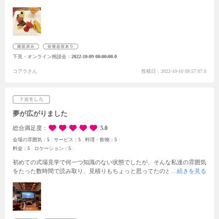
説明やわからないところへも真摯な対応をしてくださいました。式場や披
露宴の雰囲気が素晴らしく、特に大聖堂の美しさに心惹かれました。ま
た、県内で唯一花火をあげることができる点も特別感があり素敵だなぁと
思いました。試食も、試食とは思えないボリュームでした。15時からのフ
ェアでしたので、スタッフさんからのアドバイスによりお昼ごはんを軽め
にしていきましたが正解でした笑 デザートがしっかり何種類ものプレー
下見・オンライン相談会
2022-10-09 00:00:00.0
トになって頂けたのが感激でした。全体として豪華で華やかな印象で、と
ても大満足なフェアでした！
コアラさん
投稿日：2022-10-10 09:57:07.0
夢が広がりました
総合満足度
5.0
会場の雰囲気：
5
サービス：
5
料理・飲物：
5
料金：
5
ロケーション：
5
初めての式場見学で何一つ知識のない状態でしたが、そんな私達の雰囲気
をたった数時間で読み取り、見積りもちょっと思ってたのと違うな…とな
る箇所が１つもなく大変驚きました。最初はとても高い金額を提示される
のではと緊張していたのですが、そのようなこともありませんでした。
担
当して頂いた方ももちろんですが、飲み物を運んできてくれた別の方も声
を掛けてくれたりと、スタッフの方の接客も素晴らしかったです。
料理も
試食させて頂きましたが全てとても美味しく、家族にも食べさせたいなと