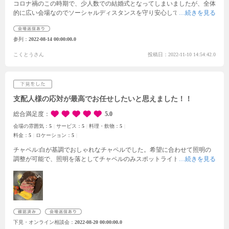
コロナ禍のこの時期で、少人数での結婚式となってしまいましたが、全体
的に広い会場なのでソーシャルディスタンスを守り安心して式に参加でき
ました。特に挙式後に大階段で行うフラワーシャワーは最高でした。
参列
2022-08-14 00:00:00.0
こくとうさん
投稿日：2022-11-10 14:54:42.0
支配人様の応対が最高でお任せしたいと思えました！！
総合満足度
5.0
会場の雰囲気：
5
サービス：
5
料理・飲物：
5
料金：
5
ロケーション：
5
チャペル:白が基調でおしゃれなチャペルでした。希望に合わせて照明の
調整が可能で、照明を落としてチャペルのみスポットライトな当たるよう
な演出や、全体的に暗くしてキャンドルを並べるなどナイトウェディング
でも映える演出が可能でした。チャペルの雰囲気に自由度を加えられるの
珍しいと感じました。
館内:シックでモダンで清潔感がありました。親族
控室もおしゃれでした。待合い室にビールサーバーがあり、参列者が自由
にビールの飲み放題が可能です。バリアフリーでエレベーターでの異動も
可能ですが。
衣装:素敵な衣装がたくさんありました。長いトレーンに対
下見・オンライン相談会
2022-08-20 00:00:00.0
応してフィッティングルームがかなり広かったです。
披露宴会場:秋田一