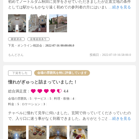
初めてノートルダム秋田に見学をさせていただきましたが正直立地の条件
としては駅からもかなり遠く初めての参列者の方にはいまいち場所が分か
りにくいと思いました。
また建物もかなり老朽化な成果正直あまり綺麗と
は言えずせっかくの素敵な建築も台無しだなあと感じました。
ただ一点だ
け良かったのは全ての行動が館内で行えることでした。
また館内にはエレ
ベーターも備え付けられており参列者の高齢者にはとても優しいものと感
じました。
料理においては試食をお願いしましたが、試食する場所が打ち
合わせ会場となりその横をスタッフや運送会社の人などが慌ただしく横切
下見・オンライン相談会
2022-07-16 00:00:00.0
った中での試食を求められたので、このコロナ禍においてあまり好ましく
ないと思いましたので丁重にお断りしました。
はっきり申し上げてスタッ
もんどさん
投稿日：2022-07-19 16:58:00.0
フの心遣いが全くと言っていいほど感じられずとても残念に思いました。
会場の雰囲気を特に評価しています
憧れがぎゅっと詰まっていました！
総合満足度
4.4
会場の雰囲気：
5
サービス：
5
料理・飲物：
4
料金：
5
ロケーション：
3
チャペルに憧れて見学に伺いました。
玄関で待っていてくださっていたの
で、入り口に迷う事がなく到着できました。ありがとうございました。
い
い意味で写真と違い、実際に見たチャペルは圧巻です！迷ってるプレ花嫁
様は是非実際に見て欲しいです！初めてのブライダルフェアで緊張してい
ましたが、気さくなプランナーさんで、親身にアドバイス、説明してくだ