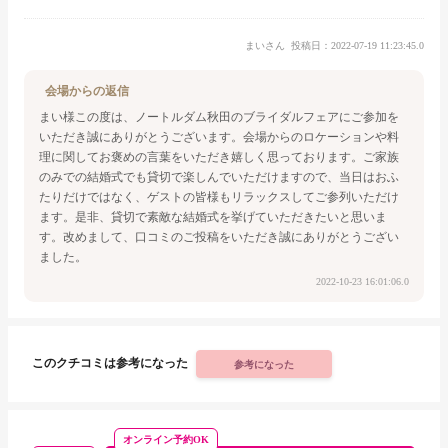
まいさん
投稿日：2022-07-19 11:23:45.0
会場からの返信
まい様
この度は、ノートルダム秋田のブライダルフェアにご参加を
いただき誠にありがとうございます。
会場からのロケーションや料
理に関してお褒めの言葉をいただき嬉しく思っております。
ご家族
のみでの結婚式でも貸切で楽しんでいただけますので、当日はおふ
たりだけではなく、ゲストの
皆様もリラックスしてご参列いただけ
ます。
是非、貸切で素敵な結婚式を挙げていただきたいと思いま
す。
改めまして、口コミのご投稿をいただき誠にありがとうござい
ました。
2022-10-23 16:01:06.0
このクチコミは参考になった
参考になった
オンライン予約OK