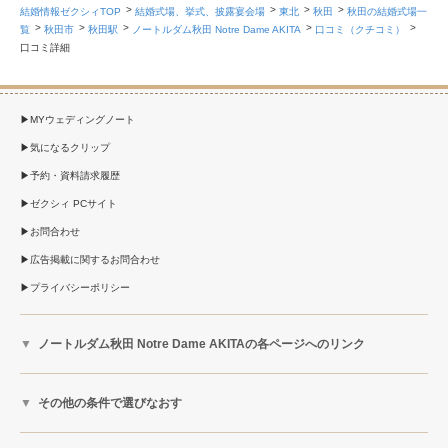
結婚情報ゼクシィTOP
結婚式場、挙式、披露宴会場
東北
秋田
秋田の結婚式場一
覧
秋田市
秋田駅
ノートルダム秋田 Notre Dame AKITA
口コミ（クチコミ）
口コミ詳細
MYウェディングノート
気になるクリップ
予約・資料請求履歴
ゼクシィ PCサイト
お問合わせ
広告掲載に関するお問合わせ
プライバシーポリシー
ノートルダム秋田 Notre Dame AKITAの各ページへのリンク
その他の条件で選びなおす