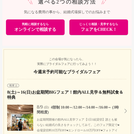
選べる2つの相談方法
気になる費用の事から、結婚式場探しでのお悩みまで
気軽に相談するなら
じっくり相談・見学するなら
オンラインで相談する
フェアをCHECK！
この会場が気になったら、
実際にブライダルフェアに行ってみよう！！
今週末予約可能なブライダルフェア
8(土)～16(日)お盆期間BIGフェア！館内ALL見学＆無料試食＆
特典
8/9
4部制 10:00～/12:00～/14:00～/16:00～ (3時
(日)
間程度)
お盆期間開催の館内ALL見学フェア【1日1組貸切】誰とも被
らない結婚式の良さをチェックしてみて。このフェア限定で■
会場貸切料10万円OFF■エンドロール10万円OFF■フォトアイ