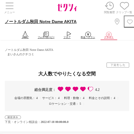
メニュー
閲覧履歴
クリップ一覧
ノートルダム秋田 Notre Dame AKITA
トップ
フォト・ムービー
フェア
料金・プラン
クチコミ
ノートルダム秋田 Notre Dame AKITA
まいさんのクチコミ
大人数でやりたくなる空間
総合満足度
4.2
会場の雰囲気
4
サービス
4
料理・飲物
4
料金とその説明
4
ロケーション・交通
5
下見・オンライン相談会
2022-07-18 00:00:00.0