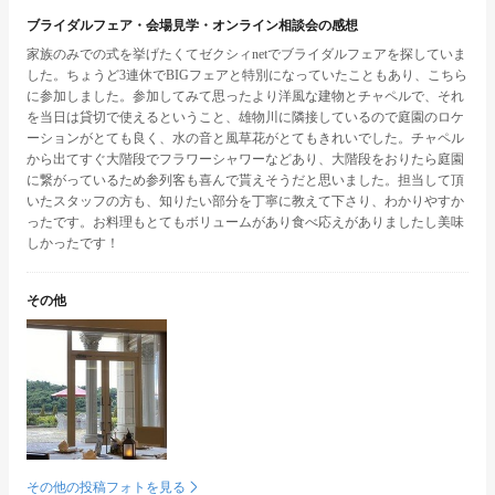
ブライダルフェア・会場見学・オンライン相談会の感想
家族のみでの式を挙げたくてゼクシィnetでブライダルフェアを探していま
した。ちょうど3連休でBIGフェアと特別になっていたこともあり、こちら
に参加しました。参加してみて思ったより洋風な建物とチャペルで、それ
を当日は貸切で使えるということ、雄物川に隣接しているので庭園のロケ
ーションがとても良く、水の音と風草花がとてもきれいでした。チャペル
から出てすぐ大階段でフラワーシャワーなどあり、大階段をおりたら庭園
に繋がっているため参列客も喜んで貰えそうだと思いました。担当して頂
いたスタッフの方も、知りたい部分を丁寧に教えて下さり、わかりやすか
ったです。お料理もとてもボリュームがあり食べ応えがありましたし美味
しかったです！
その他
その他の投稿フォトを見る