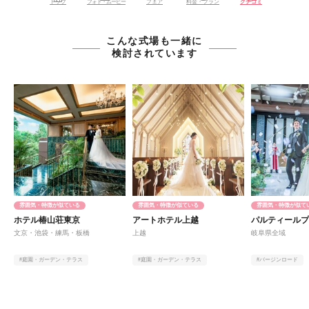
トップ
フォト・ムービー
フェア
料金・プラン
クチコミ
こんな式場も一緒に
検討されています
雰囲気・特徴が似ている
雰囲気・特徴が似ている
雰囲気・特徴が似て
ホテル椿山荘東京
アートホテル上越
パルティール
文京・池袋・練馬・板橋
上越
岐阜県全域
#庭園・ガーデン・テラス
#庭園・ガーデン・テラス
#バージンロード
#オンライン相談有
#ヨーロピアン
#アットホーム
#料理
#庭園・ガーデン・
#1組限定貸切