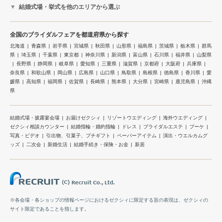
結婚式場・挙式を他のエリアから選ぶ
全国のブライダルフェアを都道府県から探す
北海道
青森県
岩手県
宮城県
秋田県
山形県
福島県
茨城県
栃木県
群馬
県
埼玉県
千葉県
東京都
神奈川県
新潟県
富山県
石川県
福井県
山梨県
長野県
静岡県
岐阜県
愛知県
三重県
滋賀県
京都府
大阪府
兵庫県
奈良県
和歌山県
岡山県
広島県
山口県
鳥取県
島根県
徳島県
香川県
愛
媛県
高知県
福岡県
佐賀県
長崎県
熊本県
大分県
宮崎県
鹿児島県
沖縄
県
結婚式場・披露宴会場
お届けゼクシィ
リゾートウエディング
海外ウエディング
ゼクシィ相談カウンター
結婚指輪・婚約指輪
ドレス
ブライダルエステ
ブーケ
写真・ビデオ
引出物、引菓子、プチギフト
ペーパーアイテム
演出・ウエルカムグ
ッズ
二次会
新婚生活
結婚手続き・保険・お金
新居
※各会場・各ショップの情報ページにおけるゼクシィに限定する旨の表現は、ゼクシィの
サイト限定であることを指します。