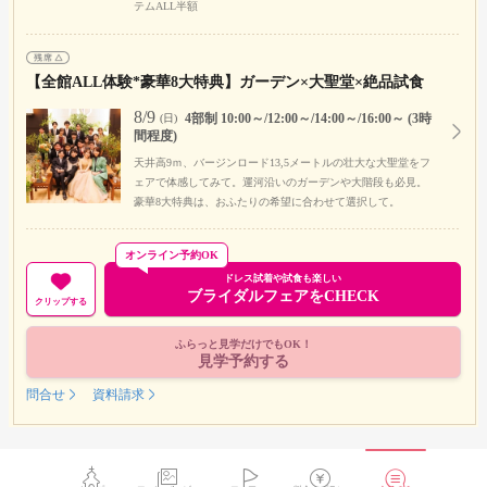
テムALL半額
【全館ALL体験*豪華8大特典】ガーデン×大聖堂×絶品試食
8/9
4部制 10:00～/12:00～/14:00～/16:00～ (3時
(日)
間程度)
天井高9ｍ、バージンロード13,5メートルの壮大な大聖堂をフ
ェアで体感してみて。運河沿いのガーデンや大階段も必見。
豪華8大特典は、おふたりの希望に合わせて選択して。
オンライン予約OK
ドレス試着や試食も楽しい
ブライダルフェアをCHECK
クリップする
ふらっと見学だけでもOK！
見学予約する
問合せ
資料請求