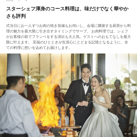
スターシェフ渾身のコース料理は、味だけでなく華やか
さも評判
式当日にお一人ずつお肉の焼き加減もお伺いし、会場に隣接する厨房から料
理の魅力を最大限に引き出すタイミングでサーブ。 お肉料理では、シェフ
がお客様の前でフランベをする演出も大人気。ゲストへのおもてなしを最大
限に叶えます。 至福のひとときが生涯心にとどまる記憶となるように、全
ての料理に想いを込めてお届けします。