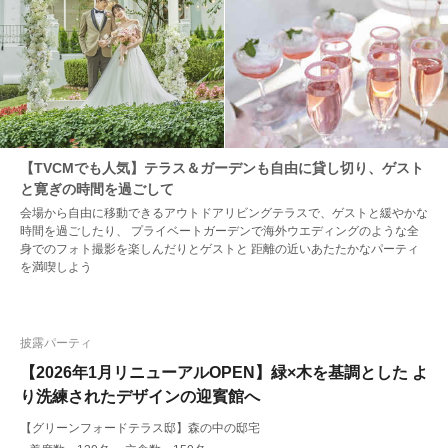
【TVCMでも人気】テラス＆ガーデンも自由に貸し切り、ゲスト
と寛ぎの時間を過ごして
会場から自由に移動できるアウトドアリビングテラスで、ゲストと緩やかな
時間を過ごしたり、 プライベートガーデンで海外ウエディングのような全
身でのフォト撮影を楽しんだりとゲストと 距離の近いあたたかなパーティ
を満喫しよう
披露パーティ
【2026年1月リニューアルOPEN】緑×木を基調とした よ
り洗練されたデザインの迎賓館へ
【グリーンフォードテラス邸】森の中の邸宅