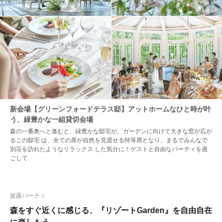
新会場【グリーンフォードテラス邸】アットホームなひと時が叶
う、緑豊かな一組貸切会場
森の一番奥へと進むと、緑豊かな邸宅が。ガーデンに向けて大きな窓が広が
るこの邸宅 は、全ての席が自然を見渡せる特等席となり、まるでみんなで
別荘を訪れたようなリラックス した気分に！ゲストと自由なパーティを過
ごして
披露パーティ
森をすぐ近くに感じる、『リゾートGarden』を自由自在