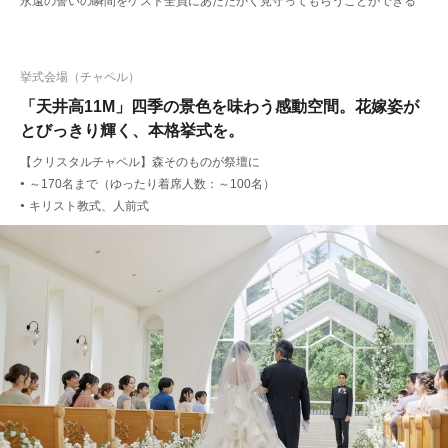
永遠の誓いの瞬間をゲスト全員にあたたかく見守ってもらうことができる
挙式会場（チャペル）
「天井高11M」四季の景色を味わう感動空間。花嫁姿が
とびっきり輝く、本格挙式を。
【クリスタルチャペル】森そのものが祭壇に
～170名まで（ゆったり着席人数：～100名）
●
キリスト教式、人前式
●