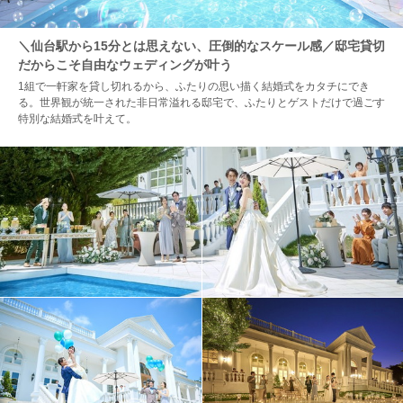
＼仙台駅から15分とは思えない、圧倒的なスケール感／邸宅貸切
だからこそ自由なウェディングが叶う
1組で一軒家を貸し切れるから、ふたりの思い描く結婚式をカタチにでき
る。世界観が統一された非日常溢れる邸宅で、ふたりとゲストだけで過ごす
特別な結婚式を叶えて。