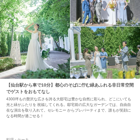
【仙台駅から車で10分】都心のそばに佇む緑あふれる非日常空間
でゲストをおもてなし
4300坪もの贅沢な広さを誇る大邸宅は豊かな自然に彩られ、どこにいても
光と緑がふたりを 祝福してくれる。邸宅前の広大なガーデンでは、自由自
在な演出を取り入れて。セレモニー からプレパーティまで、誰もが笑顔に
なる時間が過ごせる！
料理・ケーキ