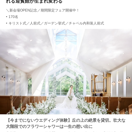
れる迎賓館が生まれ変わる
＼新会場OPEN記念／期間限定フェア開催中！
170名
●
キリスト式／人前式／ガーデン挙式／チャペル内和装人前式
●
【今までにないウエディング体験】丘の上の絶景を貸切。壮大な
大階段でのフラワーシャワーは一生の想い出に