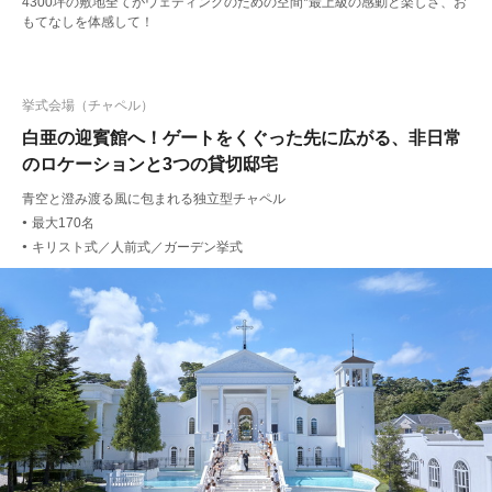
4300坪の敷地全てがウェディングのための空間*最上級の感動と楽しさ、お
もてなしを体感して！
挙式会場（チャペル）
白亜の迎賓館へ！ゲートをくぐった先に広がる、非日常
のロケーションと3つの貸切邸宅
青空と澄み渡る風に包まれる独立型チャペル
最大170名
●
キリスト式／人前式／ガーデン挙式
●