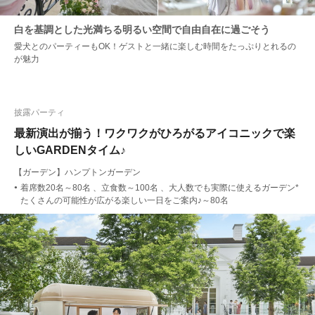
白を基調とした光満ちる明るい空間で自由自在に過ごそう
愛犬とのパーティーもOK！ゲストと一緒に楽しむ時間をたっぷりとれるの
が魅力
披露パーティ
最新演出が揃う！ワクワクがひろがるアイコニックで楽
しいGARDENタイム♪
【ガーデン】ハンプトンガーデン
着席数20名～80名 、立食数～100名 、大人数でも実際に使えるガーデン*
●
たくさんの可能性が広がる楽しい一日をご案内♪～80名