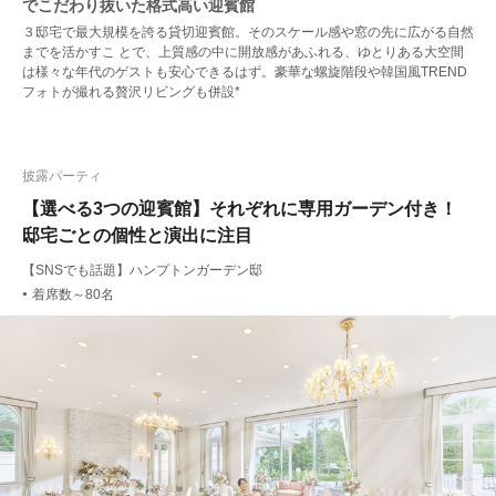
でこだわり抜いた格式高い迎賓館
３邸宅で最大規模を誇る貸切迎賓館。そのスケール感や窓の先に広がる自然
までを活かすこ とで、上質感の中に開放感があふれる、ゆとりある大空間
は様々な年代のゲストも安心できるはず。豪華な螺旋階段や韓国風TREND
フォトが撮れる贅沢リビングも併設*
披露パーティ
【選べる3つの迎賓館】それぞれに専用ガーデン付き！
邸宅ごとの個性と演出に注目
【SNSでも話題】ハンプトンガーデン邸
着席数～80名
●