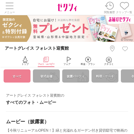
メニュー
閲覧履歴
クリップ一覧
アートグレイス フォレスト迎賓館
トップ
フォト・ムービー
フェア
料金・プラン
クチコミ
すべて
挙式会場
披露パーティ
料理・ケーキ
アートグレイス フォレスト迎賓館の
すべてのフォト・ムービー
ムービー（披露宴）
【今秋リニューアルOPEN！】緑と光溢れるガーデン付き貸切邸宅で映画の