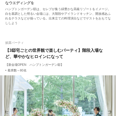
なウエディングを
ハンプトンガーデン邸は、セレブが集う緑豊かな高級リゾートをイメージ。
白を基調とした明るい会場には、大階段やアイランドキッチン、開放感あふ
れるテラスなどが揃っている。出来立ての料理演出などでゲストをおもてな
ししよう
披露パーティ
【3邸宅ごとの世界観で楽しむパーティ】階段入場な
ど、華やかなヒロインになって
【新会場OPEN ハンプトンガーデン邸】
着席数～80名
●