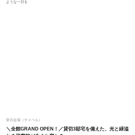
ような一日を
挙式会場（チャペル）
＼全館GRAND OPEN！／貸切3邸宅を備えた、光と緑溢