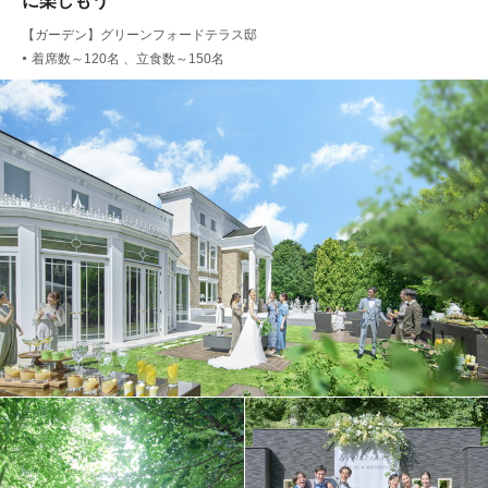
に楽しもう
【ガーデン】グリーンフォードテラス邸
着席数～120名 、立食数～150名
●