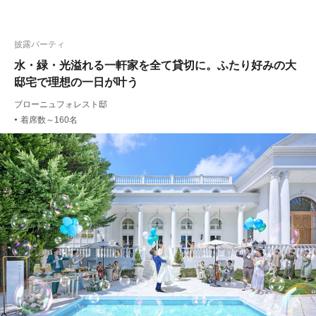
披露パーティ
水・緑・光溢れる一軒家を全て貸切に。ふたり好みの大
邸宅で理想の一日が叶う
ブローニュフォレスト邸
着席数～160名
●