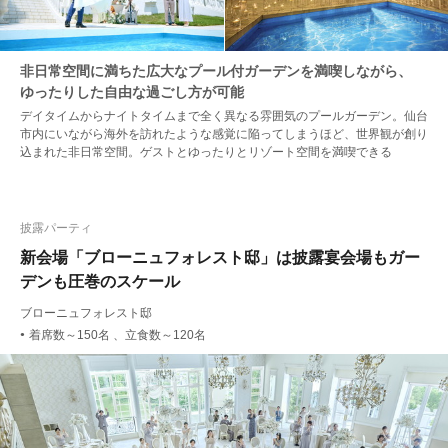
非日常空間に満ちた広大なプール付ガーデンを満喫しながら、
ゆったりした自由な過ごし方が可能
デイタイムからナイトタイムまで全く異なる雰囲気のプールガーデン。仙台
市内にいながら海外を訪れたような感覚に陥ってしまうほど、世界観が創り
込まれた非日常空間。ゲストとゆったりとリゾート空間を満喫できる
披露パーティ
新会場「ブローニュフォレスト邸」は披露宴会場もガー
デンも圧巻のスケール
ブローニュフォレスト邸
着席数～150名 、立食数～120名
●