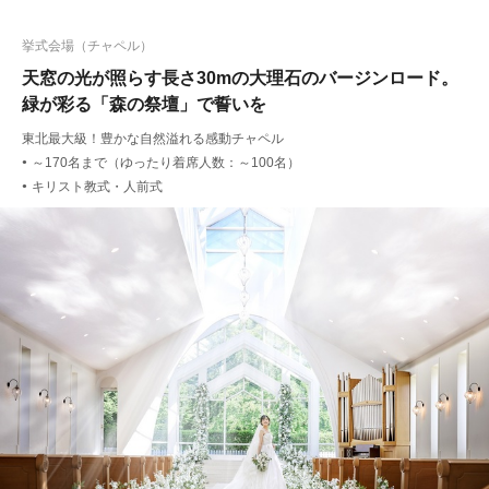
挙式会場（チャペル）
天窓の光が照らす長さ30mの大理石のバージンロード。
緑が彩る「森の祭壇」で誓いを
東北最大級！豊かな自然溢れる感動チャペル
～170名まで（ゆったり着席人数：～100名）
●
キリスト教式・人前式
●