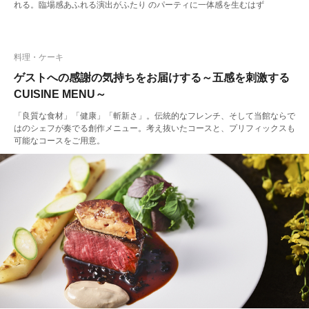
れる。臨場感あふれる演出がふたり のパーティに一体感を生むはず
料理・ケーキ
ゲストへの感謝の気持ちをお届けする～五感を刺激する
CUISINE MENU～
「良質な食材」「健康」「斬新さ」。伝統的なフレンチ、そして当館ならで
はのシェフが奏でる創作メニュー。考え抜いたコースと、プリフィックスも
可能なコースをご用意。