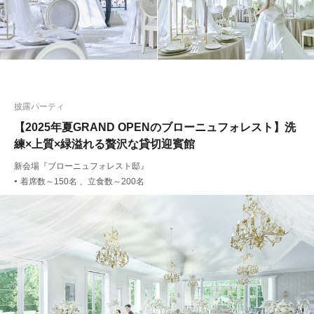
披露パーティ
【2025年夏GRAND OPENのブローニュフォレスト】洗
練×上質×緑溢れる贅沢な貸切迎賓館
新会場『ブローニュフォレスト邸』
着席数～150名 、立食数～200名
●