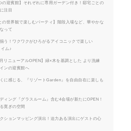
つの迎賓館】それぞれに専用ガーデン付き！邸宅ごとの
に注目
との世界観で楽しむパーティ】階段入場など、華やかな
なって
揃う！ワクワクがひろがるアイコニックで楽しい
タイム♪
年1月リニューアルOPEN】緑×木を基調とした より洗練
インの迎賓館へ
くに感じる、『リゾートGarden』を自由自在に楽しも
ディング『グラスルーム』含む4会場が新たにOPEN！
る寛ぎの空間
クションマッピング演出！迫力ある演出にゲストの心