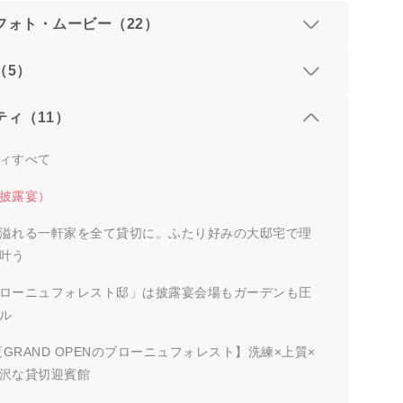
フォト・ムービー（22）
（5）
ティ（11）
ィすべて
披露宴）
溢れる一軒家を全て貸切に。ふたり好みの大邸宅で理
叶う
ローニュフォレスト邸」は披露宴会場もガーデンも圧
ル
夏GRAND OPENのブローニュフォレスト】洗練×上質×
沢な貸切迎賓館