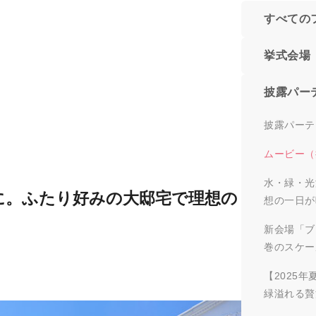
すべての
挙式会場
披露パー
披露パーテ
ムービー（
水・緑・光
に。ふたり好みの大邸宅で理想の
想の一日が
新会場「ブ
巻のスケー
【2025年
緑溢れる贅