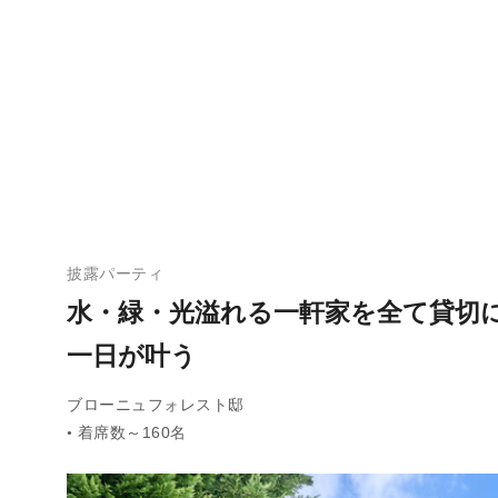
披露パーティ
水・緑・光溢れる一軒家を全て貸切
一日が叶う
ブローニュフォレスト邸
着席数～160名
●