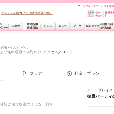
アートグレイス フォレスト迎賓
ゼクシィ花嫁カフェ（結婚準備SNS）
／
式場・ゲストハウス
口より無料送迎バス約10分
アクセス／TEL
ー
フェア
料金・プラン
アートグレイス
披露パーティ
き貸切邸宅で映画のような一日を