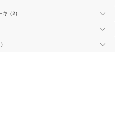
ーキ（2）
）
2）