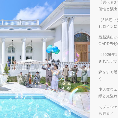
【選べる3
個性と演出
【3邸宅ご
ヒロインに
最新演出が
GARDEN
【2026
されたデザ
森をすぐ近
う
少人数ウェ
緑と光溢れ
＼プロジェ
も踊る／