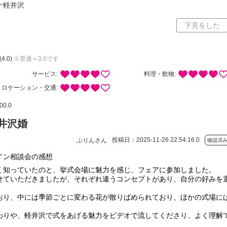
ナ軽井沢
ミ
下見をした
(4.0)
※普通＝3.0です
サービス:
料理・飲物:
ロケーション・交通:
0.0
井沢婚
投稿日：2025-11-26 22:54:16.0
ぷりんさん
確認済
イン相談会の感想
く知っていたのと、挙式会場に魅力を感じ、フェアに参加しました。
せていただきましたが、それぞれ違うコンセプトがあり、自分の好みを
おり、中には季節ごとに変わる花が散りばめられており、ほかの式場に
わりや、軽井沢で式をあげる魅力をビデオで流してくださり、よく理解