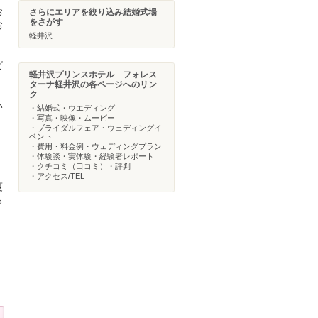
お
さらにエリアを絞り込み結婚式場
をさがす
お
軽井沢
ピ
軽井沢プリンスホテル フォレス
ターナ軽井沢の各ページへのリン
ク
い
・結婚式・ウエディング
・写真・映像・ムービー
・ブライダルフェア・ウェディングイ
ベント
・費用・料金例・ウェディングプラン
・体験談・実体験・経験者レポート
・クチコミ（口コミ）・評判
・アクセス/TEL
度
る