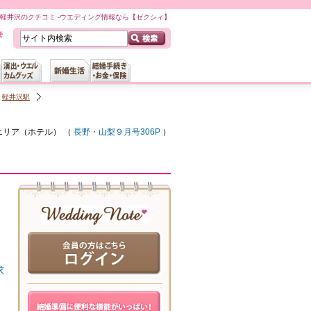
ナ軽井沢のクチコミ -ウエディング情報なら【ゼクシィ】
軽井沢駅
エリア（
ホテル
） （
長野・山梨９月号306P
）
求