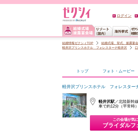
ログイン
結婚情報ゼクシィTOP
結婚式場、挙式、披露宴
軽井沢プリンスホテル フォレスターナ軽井沢
口
トップ
フォト・ムービー
軽井沢プリンスホテル フォレスター
軽井沢駅
／北陸新幹線
車で約12分（平常時
この会場が気
ブライダルフ