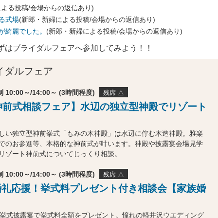
による投稿/会場からの返信あり)
る式場
(新郎・新婦による投稿/会場からの返信あり)
が綺麗でした。
(新郎・新婦による投稿/会場からの返信あり)
ずはブライダルフェアへ参加してみよう！！
イダルフェア
 10:00～/14:00～ (3時間程度)
残席 △
神前式相談フェア】水辺の独立型神殿でリゾート
しい独立型神前挙式「もみの木神殿」は水辺に佇む木造神殿。雅楽
でのお参進等、本格的な神前式が叶います。神殿や披露宴会場見学
リゾート神前式についてじっくり相談。
 10:00～/14:00～ (3時間程度)
残席 △
度婚礼応援！挙式料プレゼント付き相談会【家族婚
の挙式披露宴で挙式料全額をプレゼント。憧れの軽井沢ウエディング