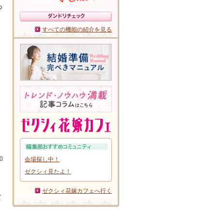
っ
すべての機能の紹介を見る
0
会場探し中！
ゼクシィ見たよ！
ゼクシィ花嫁カフェへ行く
て