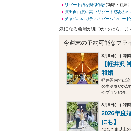
リゾート婚を疑似体験
(新郎・新婦
演出自由度の高いリゾート感あふれ
チャペルのガラスのバージンロード
気になる会場が見つかったら、ま
今週末の予約可能なブラ
8月8日(土) 2部制
【軽井沢 
和婚
軽井沢内では珍
の生演奏や水辺
やプラン紹介、
8月8日(土) 2部制
2026年
にも】
40名さま以上