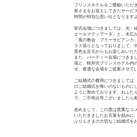
プリンスホテルをご愛顧いただ
客さまをお迎えしてきたサービ
時間が特別な思い出となります
挙式会場につきましては、光・
エールマティアーダ」と、末広
「風の教会 ブラーサビアンカ
ラス張りとなっておりまして、
景色を足元からもお楽しみいた
また、パーティー会場につきま
場と、軽井沢プリンスホテル内
せ、最適な会場をご提案させて
ご結婚式の費用につきましては
のご結婚式を悔いのないものに
ように努めております。おふた
で、ご不明点等ございましたら
改めまして、この度は貴重なコ
いただきましたお言葉を励みに
ぷりんさまの大切なご結婚式を