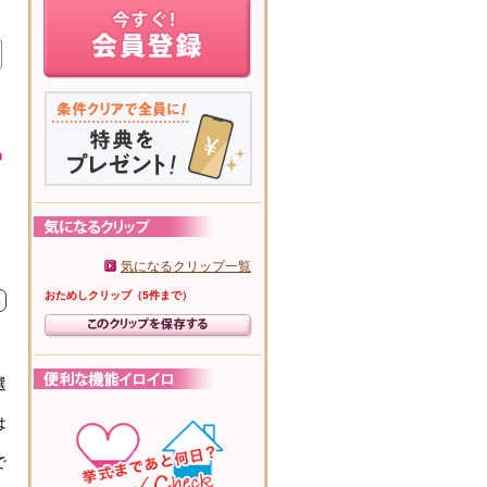
気になるクリップ一覧
おためしクリップ（5件まで）
み
選
は
で