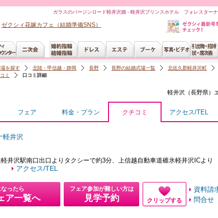
ガラスのバージンロード軽井沢婚 - 軽井沢プリンスホテル フォレスター
ゼクシィ花嫁カフェ（結婚準備SNS）
会場を探す
北陸・甲信越・静岡
長野
長野の結婚式場一覧
北佐久郡軽井沢町
コミ
口コミ詳細
軽井沢（長野県）
フェア
料金・プラン
クチコミ
アクセス/TEL
ナ軽井沢
軽井沢駅南口出口よりタクシーで約3分、上信越自動車道碓氷軽井沢ICより
）
アクセス/TEL
になったら
フェア参加が難しい方は
資料請
ェア一覧へ
見学予約
問合せ
クリップする