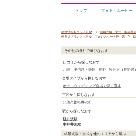
トップ
フォト・ムービー
結婚情報ゼクシィTOP
結婚式場、挙式、披露宴
軽井沢プリンスホテル フォレスターナ軽井沢
口
その他の条件で選びなおす
口コミから探しなおす
北陸・甲信越・静岡
長野
軽井沢（長野県
会場タイプから探しなおす
ホテルウエディング会場で探し直す
市区から探しなおす
北佐久郡軽井沢町
駅から探しなおす
軽井沢駅
中軽井沢駅
結婚式場・挙式を他のエリアから選ぶ