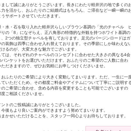
きまして誠にありがとうございます。長きにわたり軽井沢の地で多くの
ス力を活かし、おふたりのご結婚式はもちろん、ご滞在など一瞬一瞬の
ようサポートさせていただきます。
緑・水・石を取り入れた軽井沢らしいブラウン基調の「光のチャペル 
がりの「8」になぞらえ、正八角形の特徴的な外観を持つホワイト基調の
」、2つの独立型チャペルを有しております。足元のバージンロードはガ
中の装飾は四季に合わせ入れ替えております。その季節にしか味わえな
だけるのが、大変大きな魅力でございます。
しては、それぞれのチャペルのコンセプトに合わせた大きさの異なる4会
のバンケットをお選びいただけます。おふたりのご希望のご人数に合わ
いただきますので、ぜひお気軽にお申しつけくださいませ。
、おふたりのご希望により大きく変動してまいります。ただ、一生に一
していただくため、その都度ご料金やアイテムについて丁寧にご説明す
りのご希望に合わせ、含める内容を変更することも可能でございますの
都度ご相談くださいませ。
メントのご投稿誠にありがとうございました。
、今後もより良いご案内ができますよう努めてまいります。
おまかせいただけることを、スタッフ一同心よりお待ちしております。