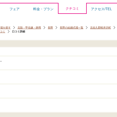
クチコミ
フェア
料金・プラン
アクセス/TEL
会場を探す
北陸・甲信越・静岡
長野
長野の結婚式場一覧
北佐久郡軽井沢町
コミ
口コミ詳細
）