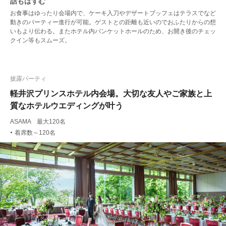
話もはずむ
お食事はゆったり会場内で、ケーキ入刀やデザートブッフェはテラスでなど
動きのパーティー進行が可能。ゲストとの距離も近いのでおふたりからの想
いもより伝わる。またホテル内バンケットホールのため、お開き後のチェッ
クイン等もスムーズ。
披露パーティ
軽井沢プリンスホテル内会場。大切な友人やご家族と上
質なホテルウエディングが叶う
ASAMA 最大120名
着席数～120名
●