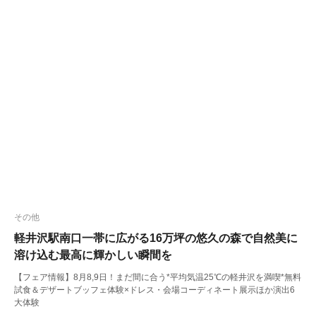
その他
軽井沢駅南口一帯に広がる16万坪の悠久の森で自然美に
溶け込む最高に輝かしい瞬間を
【フェア情報】8月8,9日！まだ間に合う*平均気温25℃の軽井沢を満喫*無料
試食＆デザートブッフェ体験×ドレス・会場コーディネート展示ほか演出6
大体験