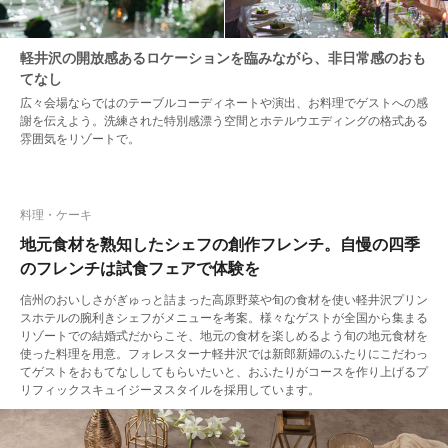
軽井沢の開放感あるロケーションを臨みながら、非日常感のおも
てなし
広々会場ならではのテーブルコーディネートや演出、お料理でゲストへの感
謝を伝えよう。洗練された特別感漂う空間とホテルウエディングの格式ある
雰囲気をリゾートで。
料理・ケーキ
地元食材を熟知したシェフの創作フレンチ。自慢の四季
のフレンチは試食フェアで体験を
信州のおいしさがぎゅっと詰まった高原野菜や旬の食材を使い軽井沢プリン
スホテルの腕利きシェフがメニューを考案。様々なゲストが全国から集まる
リゾートでの結婚式だからこそ、地元の食材を楽しめるよう旬の地元食材を
使った料理を用意。フォレスターナ軽井沢では新郎新婦のふたりにこだわっ
てゲストをおもてなししてもらいたいと、おふたりがコースを作り上げるプ
リフィックスキュイジーヌスタイルを採用しています。