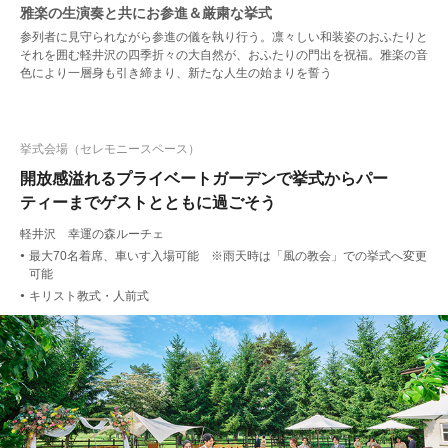
雅楽の生演奏と共にお参進＆厳粛な挙式
参列者に見守られながら参進の儀を執り行う。凛々しい和装姿のおふたりと
それを囲む軽井沢の四季折々の大自然が、おふたりの門出を祝福。雅楽の音
色により一層身も引き締まり、新たな人生の始まりを誓う
挙式会場（セレモニースペース）
開放感溢れるプライベートガーデンで挙式からパー
ティーまでゲストとともに過ごそう
軽井沢 幸運の森ルーチェ
最大70名着席、車いす入場可能 ※雨天時は「風の教会」での挙式へ変更
●
可能
キリスト教式・人前式
●