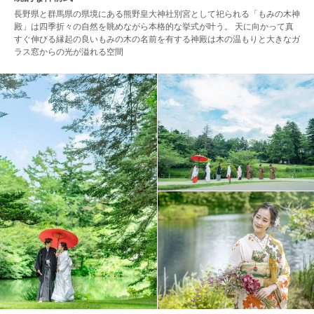
長野県と群馬県の県境にある熊野皇大神社別宮として祀られる「もみの木神
殿」は四季折々の自然を眺めながら本格的な挙式が叶う。 天に向かって真
すぐ伸びる縁起の良いもみの木の名前を有する神殿は木の温もりと大きなガ
ラス窓からの光が溢れる空間