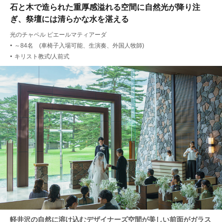
石と木で造られた重厚感溢れる空間に自然光が降り注
ぎ、祭壇には清らかな水を湛える
光のチャペル ピエールマティアーダ
～84名 (車椅子入場可能、生演奏、外国人牧師)
●
キリスト教式/人前式
●
軽井沢の自然に溶け込むデザイナーズ空間が美しい前面がガラス