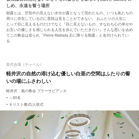
しめ、永遠を誓う場所
朝露とは、空気中の見えない水分が露となって現れたもの。いつも私たちの
周りに存在しているのに普段は見ることができない。 おふたりの人生に
とって目に見えるものだけでなく『目に見えないもの、すなわち心の幸せや
お互いの優しさを感じられる人生を歩んでいただきたい』そんな思いを込め
てこの教会は造られ「Pierre Matiada 石に降りる朝露」と名付けられてい
る.
挙式会場（チャペル）
軽井沢の自然の溶け込む優しい白亜の空間はふたりの誓
いの場にふさわしい
軽井沢 風の教会 ブラーサビアンカ
～80名
●
キリスト教式/人前式
●