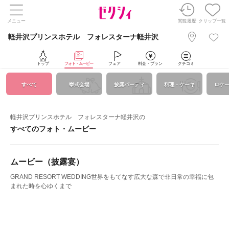
メニュー
閲覧履歴
クリップ一覧
軽井沢プリンスホテル フォレスターナ軽井沢
トップ
フォト・ムービー
フェア
料金・プラン
クチコミ
すべて
挙式会場
披露パーティ
料理・ケーキ
ロケ
軽井沢プリンスホテル フォレスターナ軽井沢の
すべてのフォト・ムービー
ムービー（披露宴）
GRAND RESORT WEDDING世界をもてなす広大な森で非日常の幸福に包
まれた時を心ゆくまで