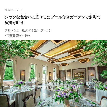
披露パーティ
シックな色合いに広々したプール付きガーデンで多彩な
演出が叶う
ブリンシュ 最大80名(庭・プール)
着席数65名～80名
●