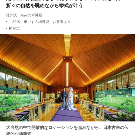
折々の自然を眺めながら挙式が叶う
軽井沢 もみの木神殿
～50名、車いす入場可能、お参進あり
●
神前式
●
大自然の中で開放的なロケーションを臨みながら、日本古来の伝
統的な神前式