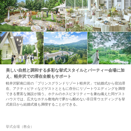
美しい自然と調和する多彩な挙式スタイルとパーティー会場に加
え、軽井沢での滞在全般もサポート
軽井沢駅南口前の「プリンスグランドリゾート軽井沢」で結婚式から宿泊滞
在、アクティビティなどゲストとともに存分にリゾートウエディングを満喫
できる豊富な施設が揃う。ホテルのホスピタリティーを兼ね備えた同ゲスト
ハウスでは、広大なホテル敷地内で夢から醒めない非日常ウエディングを挙
式前日から結婚式後も満喫することができる。
挙式会場（教会）