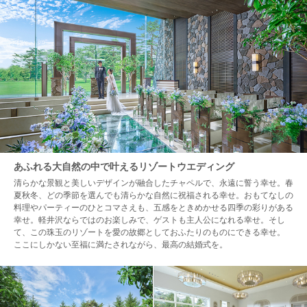
あふれる大自然の中で叶えるリゾートウエディング
清らかな景観と美しいデザインが融合したチャペルで、永遠に誓う幸せ。春
夏秋冬、どの季節を選んでも清らかな自然に祝福される幸せ。おもてなしの
料理やパーティーのひとコマさえも、五感をときめかせる四季の彩りがある
幸せ。軽井沢ならではのお楽しみで、ゲストも主人公になれる幸せ。そし
て、この珠玉のリゾートを愛の故郷としておふたりのものにできる幸せ。
ここにしかない至福に満たされながら、最高の結婚式を。