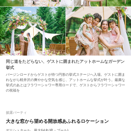
同じ道をたどらない、ゲストに囲まれたアットホームなガーデン
挙式
バージンロードからゲストが待つ円形の挙式ステージへ入場。ゲストに囲ま
れながら軽井沢の爽やかな空気を感じ、アットホームな挙式が叶う。厳粛な
挙式のあとはフラワーシャワー専用ロードで、ゲストからフラワーシャワー
の祝福を
披露パーティ
大きな窓から望める開放感あふれるロケーション
デリシュタール 最大64名(庭・プール)