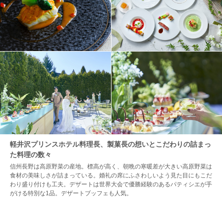
軽井沢プリンスホテル料理長、製菓長の想いとこだわりの詰まっ
た料理の数々
信州長野は高原野菜の産地。標高が高く、朝晩の寒暖差が大きい高原野菜は
食材の美味しさが詰まっている。婚礼の席にふさわしいよう見た目にもこだ
わり盛り付けも工夫。デザートは世界大会で優勝経験のあるパティシエが手
がける特別な1品。デザートブッフェも人気。