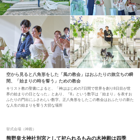
空から見ると八角形をした「風の教会」はおふたりの旅立ちの瞬
間、「始まりの時を誓う」ための教会
キリスト教の聖書によると、「神ははじめの7日間で世界を創り8日目が世
界の始まりの日となった」とあり、『8』という数字は「始まり」を表すお
ふたりの門出にふさわしい数字。正八角形をしたこの教会はおふたりの新た
な人生の始まりを誓う大切な場所
挙式会場（神殿）
熊野皇大神社別宮として祀られるもみの木神殿は四季