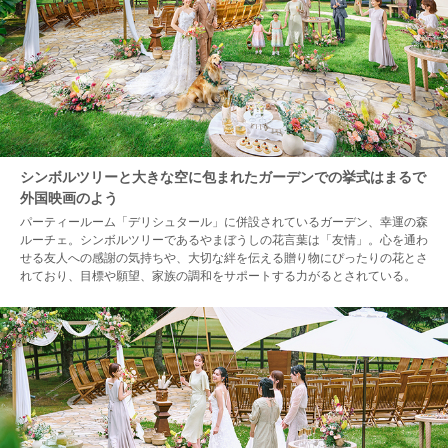
シンボルツリーと大きな空に包まれたガーデンでの挙式はまるで
外国映画のよう
パーティールーム「デリシュタール」に併設されているガーデン、幸運の森
ルーチェ。シンボルツリーであるやまぼうしの花言葉は「友情」。心を通わ
せる友人への感謝の気持ちや、大切な絆を伝える贈り物にぴったりの花とさ
れており、目標や願望、家族の調和をサポートする力がるとされている。