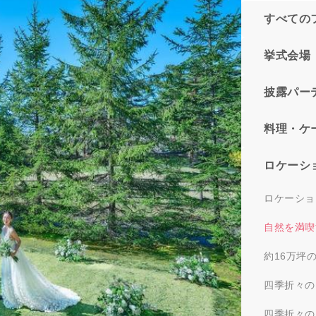
すべての
挙式会場
披露パー
料理・ケ
ロケーシ
ロケーショ
自然を満喫
約16万坪
四季折々の
四季折々の