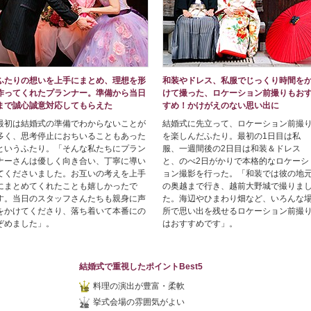
ふたりの想いを上手にまとめ、理想を形
和装やドレス、私服でじっくり時間を
作ってくれたプランナー。準備から当日
けて撮った、ロケーション前撮りもお
まで誠心誠意対応してもらえた
すめ！かけがえのない思い出に
最初は結婚式の準備でわからないことが
結婚式に先立って、ロケーション前撮
多く、思考停止におちいることもあった
を楽しんだふたり。最初の1日目は私
というふたり。「そんな私たちにプラン
服、一週間後の2日目は和装＆ドレス
ナーさんは優しく向き合い、丁寧に導い
と、のべ2日がかりで本格的なロケーシ
てくださいました。お互いの考えを上手
ョン撮影を行った。「和装では彼の地
にまとめてくれたことも嬉しかったで
の奥越まで行き、越前大野城で撮りま
す。当日のスタッフさんたちも親身に声
た。海辺やひまわり畑など、いろんな
をかけてくださり、落ち着いて本番にの
所で思い出を残せるロケーション前撮
ぞめました」。
はおすすめです」。
結婚式で重視したポイントBest5
料理の演出が豊富・柔軟
挙式会場の雰囲気がよい