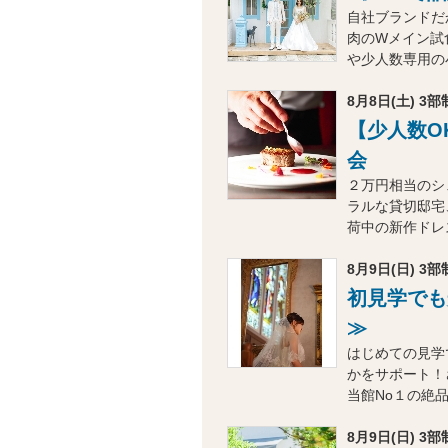
自社ブランドだ
肉のWメイン試
や少人数専用の
8月8日(土) 3部制
【少人数O
会
２万円相当のシ
ラルな貸切邸宅
荷中の新作ドレ
8月9日(日) 3部制
初見学でも
≫
はじめての見学
かをサポート！
当館No１の絶
8月9日(日) 3部制