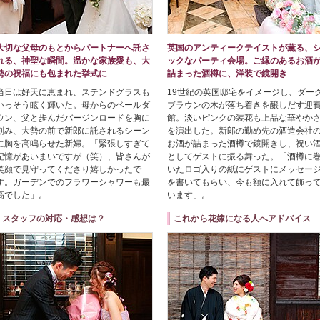
大切な父母のもとからパートナーへ託さ
英国のアンティークテイストが薫る、
れる、神聖な瞬間。温かな家族愛も、大
ックなパーティ会場。ご縁のあるお酒
勢の祝福にも包まれた挙式に
詰まった酒樽に、洋装で鏡開き
当日は好天に恵まれ、ステンドグラスも
19世紀の英国邸宅をイメージし、ダー
いっそう眩く輝いた。母からのベールダ
ブラウンの木が落ち着きを醸しだす迎
ウン、父と歩んだバージンロードを胸に
館。淡いピンクの装花も上品な華やか
刻み、大勢の前で新郎に託されるシーン
を演出した。新郎の勤め先の酒造会社
に胸を高鳴らせた新婦。「緊張しすぎて
お酒が詰まった酒樽で鏡開きし、祝い
記憶があいまいですが（笑）、皆さんが
としてゲストに振る舞った。「酒樽に
笑顔で見守ってくださり嬉しかったで
いたロゴ入りの紙にゲストにメッセー
す。ガーデンでのフラワーシャワーも最
を書いてもらい、今も額に入れて飾っ
高でした」。
います」。
スタッフの対応・感想は？
これから花嫁になる人へアドバイス