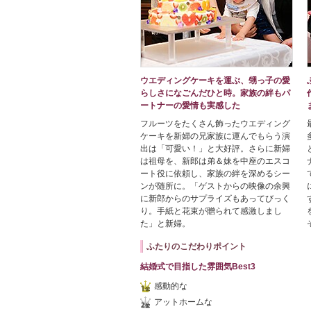
ウエディングケーキを運ぶ、甥っ子の愛
らしさになごんだひと時。家族の絆もパ
ートナーの愛情も実感した
フルーツをたくさん飾ったウエディング
ケーキを新婦の兄家族に運んでもらう演
出は「可愛い！」と大好評。さらに新婦
は祖母を、新郎は弟＆妹を中座のエスコ
ート役に依頼し、家族の絆を深めるシー
ンが随所に。「ゲストからの映像の余興
に新郎からのサプライズもあってびっく
り。手紙と花束が贈られて感激しまし
た」と新婦。
ふたりのこだわりポイント
結婚式で目指した雰囲気Best3
感動的な
アットホームな