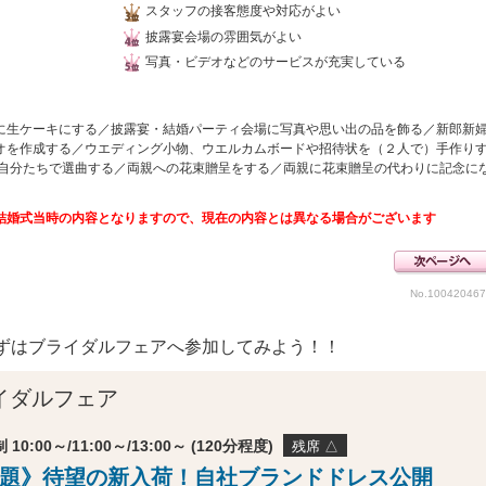
スタッフの接客態度や対応がよい
披露宴会場の雰囲気がよい
写真・ビデオなどのサービスが充実している
に生ケーキにする／披露宴・結婚パーティ会場に写真や思い出の品を飾る／新郎新
オを作成する／ウエディング小物、ウエルカムボードや招待状を（２人で）手作り
を自分たちで選曲する／両親への花束贈呈をする／両親に花束贈呈の代わりに記念に
結婚式当時の内容となりますので、現在の内容とは異なる場合がございます
No.10042046
ずはブライダルフェアへ参加してみよう！！
イダルフェア
 10:00～/11:00～/13:00～ (120分程度)
残席 △
話題》待望の新入荷！自社ブランドドレス公開