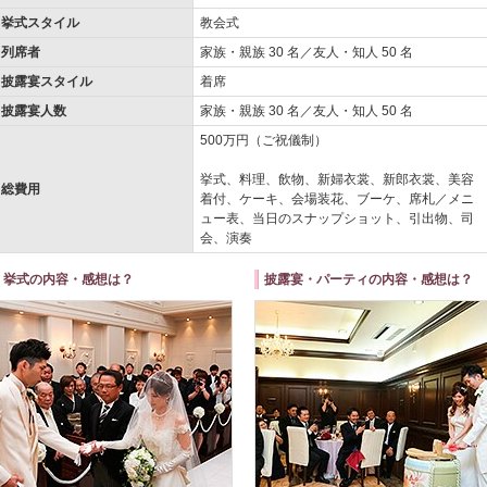
挙式スタイル
教会式
列席者
家族・親族 30 名／友人・知人 50 名
披露宴スタイル
着席
披露宴人数
家族・親族 30 名／友人・知人 50 名
500万円（ご祝儀制）
挙式、料理、飲物、新婦衣裳、新郎衣裳、美容
総費用
着付、ケーキ、会場装花、ブーケ、席札／メニ
ュー表、当日のスナップショット、引出物、司
会、演奏
挙式の内容・感想は？
披露宴・パーティの内容・感想は？