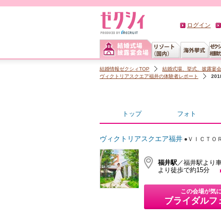
ログイン
結婚情報ゼクシィTOP
結婚式場、挙式、披露宴
ヴィクトリアスクエア福井の体験者レポート
20
トップ
フォト
ヴィクトリアスクエア福井
●ＶＩＣＴＯ
福井駅
／福井駅より車
より徒歩で約15分
この会場が気
ブライダルフ