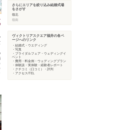
さらにエリアを絞り込み結婚式場
をさがす
嶺北
シ
嶺南
が
ヴィクトリアスクエア福井の各ペ
ク
ージへのリンク
賓
・結婚式・ウエディング
さ
・写真
の
・ブライダルフェア・ウェディングイ
ベント
酒
・費用・料金例・ウェディングプラン
巻
・体験談・実体験・経験者レポート
ジ
・クチコミ（口コミ）・評判
・アクセス/TEL
て