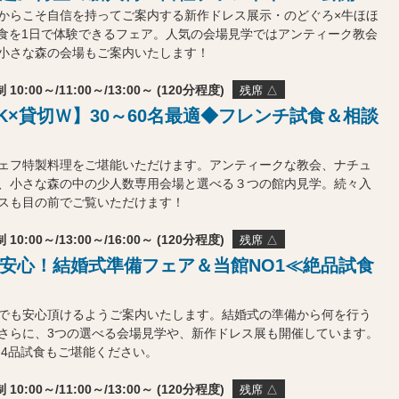
からこそ自信を持ってご案内する新作ドレス展示・のどぐろ×牛ほほ
食を1日で体験できるフェア。人気の会場見学ではアンティーク教会
小さな森の会場もご案内いたします！
 10:00～/11:00～/13:00～ (120分程度)
残席 △
K×貸切Ｗ】30～60名最適◆フレンチ試食＆相談
ェフ特製料理をご堪能いただけます。アンティークな教会、ナチュ
、小さな森の中の少人数専用会場と選べる３つの館内見学。続々入
スも目の前でご覧いただけます！
 10:00～/13:00～/16:00～ (120分程度)
残席 △
安心！結婚式準備フェア＆当館NO1≪絶品試食
でも安心頂けるようご案内いたします。結婚式の準備から何を行う
さらに、3つの選べる会場見学や、新作ドレス展も開催しています。
品4品試食もご堪能ください。
 10:00～/11:00～/13:00～ (120分程度)
残席 △