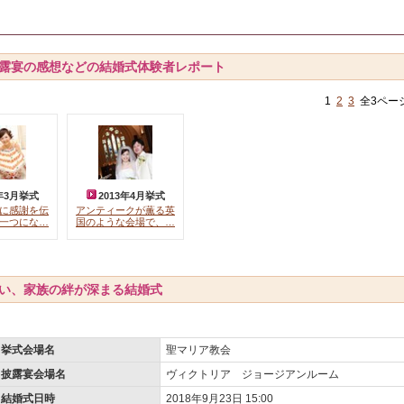
露宴の感想などの結婚式体験者レポート
1
2
3
全3ペー
4年3月挙式
2013年4月挙式
に感謝を伝
アンティークが薫る英
一つにな…
国のような会場で、…
い、家族の絆が深まる結婚式
挙式会場名
聖マリア教会
披露宴会場名
ヴィクトリア ジョージアンルーム
結婚式日時
2018年9月23日 15:00