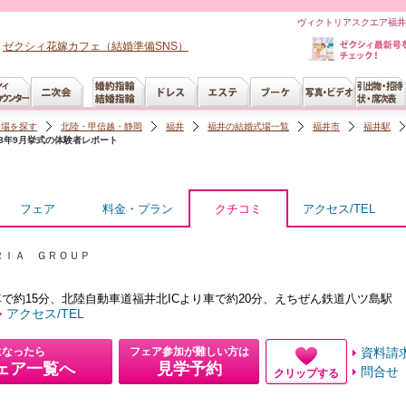
ヴィクトリアスクエア福井
ゼクシィ花嫁カフェ（結婚準備SNS）
会場を探す
北陸・甲信越・静岡
福井
福井の結婚式場一覧
福井市
福井駅
18年9月挙式の体験者レポート
フェア
料金・プラン
クチコミ
アクセス/TEL
ＲＩＡ ＧＲＯＵＰ
で約15分、北陸自動車道福井北ICより車で約20分、えちぜん鉄道八ツ島駅
アクセス/TEL
になったら
フェア参加が難しい方は
資料請
ェア一覧へ
見学予約
問合せ
クリップする