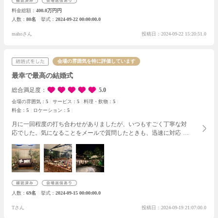
ーズでとても助かりました。
したかったハンバーガータワーとお菓
料金総額
400.0万円円
子撒きが出来て大満足です！
ゲストの方は実演料理とデザートブッ
人数
80名
挙式
2024-09-22 00:00:00.0
フェをとても喜んでくれて楽しそうでした！
また結婚式当日もスム
ーズに進行し、ゲストの皆さんも退屈せずに4時間を過ごせていた
mahoさん
投稿日：2024-09-22 15:20:51.0
だけたと思います。これも式場のスタッフさんのきめ細やかな対応
のお陰だと思います。規模は８０人ぐらいで広さもちょうど良かっ
たです。この式場にして大正解でした！
会場の雰囲気を特に評価しています
最幸で最高の結婚式
総合満足度
5.0
会場の雰囲気：
5
サービス：
5
料理・飲物：
5
料金：
5
ロケーション：
5
月に一回程度の打ち合わせがありましたが、いつもすごく丁寧な対
応でした。気になることをメールで質問したときも、迅速に対応し
ていただけました。
当日も細やかなサポート、心配りをしてくださ
り、最幸の結婚式となりました！招待した家族、親族、友人もとて
も喜んでいただき、大満足の結婚式でした！ありがとうございまし
た！
人数
69名
挙式
2024-09-15 00:00:00.0
Tさん
投稿日：2024-09-19 21:07:00.0