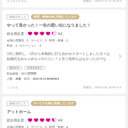
えっちゃんさん
投稿日：2024-12-15 13:29:26.0
賢く費用を抑えられる方法をいくつかご提案いただけたのが嬉しか
ったです。
これから打ち合わせを重ねて、来年の挙式に向けて準
備を進めていくことになりますが、私たちの希望や意思を真摯に受
料理・飲物を特に評価しています
け止めて、一緒に進めていってくださるのではないかなと期待して
います。
やって良かった！一生の思い出になりました！
総合満足度
4.2
会場の雰囲気：
5
サービス：
5
料理・飲物：
5
料金：
3
ロケーション：
3
3月に契約し、5月から本格的に打ち合わせスタートしました
元々は
結婚式をめちゃめちゃやりたい！と言う気持ちはなかったのでなん
の知識も無いままスタート。
とりあえずやってみたいなあと思う内
容をプランナーさんに伝えました！
どんどんそこから本格的な話に
料金総額
317.3万円円
なり打ち合わせはスムーズでした。プランナーさんと年齢が近かっ
人数
49名
挙式
2024-10-14 00:00:00.0
たので打ち合わせも楽しくてプランナーさんに会えるのが楽しみで
した！
ノビアノビオは一棟貸切なので、使えるところをフル活用し
くうさん
投稿日：2024-11-02 18:45:47.0
ました。
ゲストに楽しんで貰えるような結婚式にしたかったので、
挙式は盛りだくさんにして、挙式はあまり特別なことはせず極力ゲ
ストとの時間を取れるようにしました！
こだわりポイントはほぼ手
サービスを特に評価しています
作りで頑張ったことです。持って帰っても使えないけど、捨てるの
もなんかなあとなるのが嫌だったのでゲストに持って帰って貰える
アットホーム
ものは実用性のあるものにしました。(席札など)
いっぱい話ができ
総合満足度
4.4
て、写真も撮れて、面白いイベントもあって最高の結婚式だったよ
と言ってくれてます！
会場の雰囲気：
5
サービス：
5
料理・飲物：
4