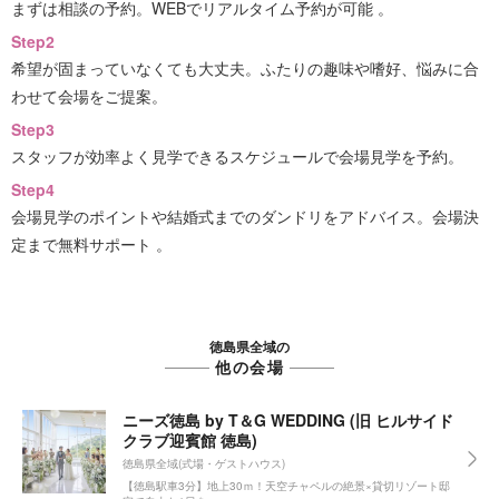
まずは相談の予約。WEBでリアルタイム予約が可能 。
Step2
希望が固まっていなくても大丈夫。ふたりの趣味や嗜好、悩みに合
わせて会場をご提案。
Step3
スタッフが効率よく見学できるスケジュールで会場見学を予約。
Step4
会場見学のポイントや結婚式までのダンドリをアドバイス。会場決
定まで無料サポート 。
徳島県全域の
他の会場
ニーズ徳島 by T＆G WEDDING (旧 ヒルサイド
クラブ迎賓館 徳島)
徳島県全域(式場・ゲストハウス)
【徳島駅車3分】地上30ｍ！天空チャペルの絶景×貸切リゾート邸