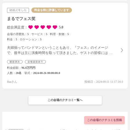
料金を特に評価しています
まるでフェス笑
総合満足度
5.0
会場の雰囲気：
5
サービス：
5
料理・飲物：
5
料金：
5
ロケーション：
5
夫婦揃ってバンドマンということもあり、
『フェス』のイメージ
で、後半は主に演奏時間を取って頂きました。
ゲストの皆様にはあ
えてドレスコードを設定せず、気張らない雰囲気のパーティーにし
ようと考えていたのですが、
それにあわせて、スタッフやプランナ
料金総額
96.8万円円
ーの皆様も、
本来の正装ではなく、TシャツにGパンというラフな衣
人数
20名
挙式
2024-08-26 00:00:00.0
装で対応して下さり、すごくカジュアルな雰囲気のお式になったと
思います！
また、担当プランナー様の提案で、スタッフの皆様の手
Hazさん
投稿日：2024-09-11 11:17:34.0
首には、フェスのパスを模したリストバンドをつけて下さってい
て、ものすごく感動しました！
(指揮前日の夜中に思いついたとか？
笑 本当にきめ細やかな対応に感服です！)
サプライズの段取りにも
親身に対応下さり、本当に感謝しております！
この会場のクチコミ一覧へ
この会場のクチコミを投稿