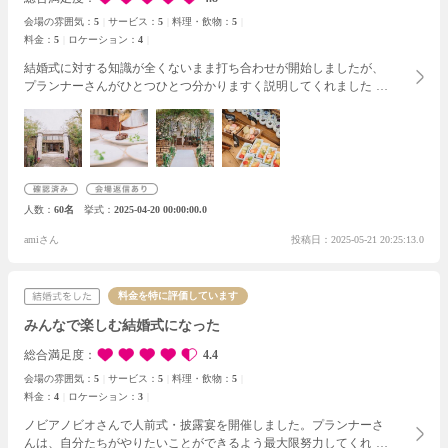
会場の雰囲気：
5
サービス：
5
料理・飲物：
5
料金：
5
ロケーション：
4
結婚式に対する知識が全くないまま打ち合わせが開始しましたが、
プランナーさんがひとつひとつ分かりますく説明してくれました。
結婚式では絶対これがしたい！というものもあまりなかったのです
が、プランナーさんも一緒に考えてくれて、最後にはとても満足の
いく、素晴らしい挙式、披露宴を行うことができたと思います。
参
加してくれたゲストの方々からは、料理が美味しかったと絶賛の声
が多かったです。特に実演料理ではみんな盛り上がってくれて、と
ても良かったです。
結婚式に関わってくださったスタッフ皆さんが
人数
60名
挙式
2025-04-20 00:00:00.0
優しくしてくれてアットホームで、一生心に残る1日になりまし
た。
ノビアノビオさんは式場だけでなくカフェもあるので、また記
amiさん
投稿日：2025-05-21 20:25:13.0
念日などには寄らせていただきたいと思います♪
本当にありがとう
ございました！
料金を特に評価しています
みんなで楽しむ結婚式になった
総合満足度
4.4
会場の雰囲気：
5
サービス：
5
料理・飲物：
5
料金：
4
ロケーション：
3
ノビアノビオさんで人前式・披露宴を開催しました。
プランナーさ
んは、自分たちがやりたいことができるよう最大限努力してくれま