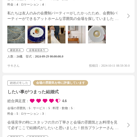
料金：
4
ロケーション：
4
私たちは友人のみの会費制パーティーがしたかったため、会費制パ
ーティーができるアットホームな雰囲気の会場を探していました。
ノビアノビオさんは、木や緑が多くあたたかい印象で、アットホー
ムな雰囲気がありました。
プランナーさんとの打ち合わせは、月に
1度でしたが、確認したいことなどは都度メールでやりとりをして
おり、その際の対応もとても丁寧でした！
私たちがこだわったポイ
ントは、堅苦しくないようにしたい+ゲストに楽しんでもらいたい
ということです。会費制ですが、引き出物も一つだけでもお渡しし
人数
24名
挙式
2024-09-29 00:00:00.0
たいと思ってoiwaiglassを用意して、ゲスト全員でオープンセレモニ
ーを行いました。料理も肉のランクアップや実演料理、デザートビ
サキさん
投稿日：2024-10-11 08:59:30.0
ュッフェを追加しました。
ゲストからは引き出物のコップがかわい
いと、お肉がとても美味しかったと評判でした！
会場の雰囲気を特に評価しています
したい事がつまった結婚式
総合満足度
4.6
会場の雰囲気：
5
サービス：
5
料理・飲物：
5
料金：
5
ロケーション：
3
会場見学の時にスタッフの方の丁寧さと会場の雰囲気とお料理を見
て必ずここで結婚式がしたいと思いました！
担当プランナーさんと
のお打ち合わせも毎回スムーズに進み、メールでのやり取りもスム