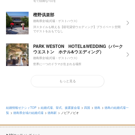
宅で自由な1日を
樫野倶楽部
徳島県全域(式場・ゲストハウス)
洋スタイルも映える【邸宅貸切ウエディング】プライベート空間
でゲストをおもてなし
PARK WESTON HOTEL&WEDDING（パーク
ウエストン ホテル&ウエディング）
徳島県全域(式場・ゲストハウス)
世界に一つのドラマが生まれる場所
もっと見る
結婚情報ゼクシィTOP
結婚式場、挙式、披露宴会場
四国
徳島
徳島の結婚式場一
覧
徳島県全域の結婚式場
徳島駅
ノビアノビオ
MYウェディングノート