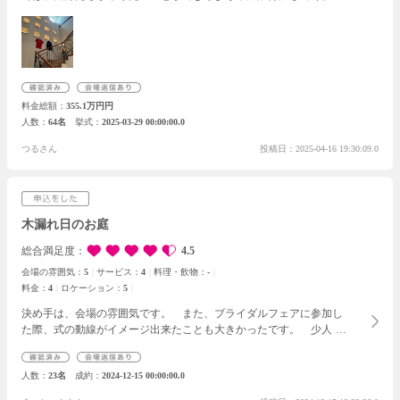
した。やりとりもしやすく、スムーズに準備を行うことができまし
た。
当日は、スタッフさん全員がとてもよく動いたり、気遣ったり
ひてくれて楽しいひとときを過ごすことができました。
また料理も
とても美味しく、参加したゲストからも絶賛の声が多かったです。
実演料理やスイーツブュッフェなどを披露したときのインパクトも
含め、大満足でした。
また様々なイベントを行う上で、スタッフの
料金総額
355.1万円円
方が適切に案内してくれたり準備してくれたりしました。ゲストや
人数
64名
挙式
2025-03-29 00:00:00.0
親族も大変喜んでくれました。
準備から運営までスムーズに行って
くれました。
総合的にとても満足で、ノビアさんで結婚式を行うこ
つるさん
投稿日：2025-04-16 19:30:09.0
とができて、良かったと思っています。
木漏れ日のお庭
総合満足度
4.5
会場の雰囲気：
5
サービス：
4
料理・飲物：
-
料金：
4
ロケーション：
5
決め手は、会場の雰囲気です。
また、ブライダルフェアに参加し
た際、式の動線がイメージ出来たことも大きかったです。
少人数
でアットホームな結婚式が希望で、それが叶いそうだと思い、ここ
に決めました。
契約前に何度か見積もりを作っていただき、丁寧
人数
23名
成約
2024-12-15 00:00:00.0
にご説明いただきました。
希望内容や予定人数が変わったこと
で、当初の見積もりより値段が上がりましたが、希望を叶えつつ、