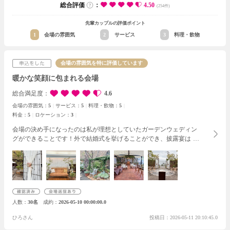
総合評価
：
4.50
(254件)
先輩カップルの評価ポイント
1
会場の雰囲気
2
サービス
3
料理・飲物
会場の雰囲気を特に評価しています
暖かな笑顔に包まれる会場
総合満足度
4.6
会場の雰囲気：
5
サービス：
5
料理・飲物：
5
料金：
5
ロケーション：
3
会場の決め手になったのは私が理想としていたガーデンウェディン
グができることです！外で結婚式を挙げることができ、披露宴は中
で行うなども貸切の魅力だと思います！また一棟貸しの会場なの
で、同じ時間帯に式をあげる人がおらず気を使わないという点もと
ても魅力的でした。
費用やプランに関しては、非常にわかりやすく
私がキャンセルポリシーや持ち込みに関して質問したときも嫌な顔
せずとても丁寧に答えてくださりました。
この会場はザ！結婚式と
いうようなシックだったり、ゴージャスな結婚式を理想とする方に
人数
30名
成約
2026-05-10 00:00:00.0
は向いていないと思いますが、来てくれた方の近くでアットホーム
な雰囲気に包まれ会話を楽しみたいという方にはとてもおすすめで
ひろさん
投稿日：2026-05-11 20:10:45.0
はないかと思います！