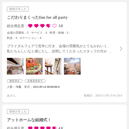
こだわりまくったfun for all party
総合満足度
3.8
会場の雰囲気：
5
サービス：
3
料理・飲物：
5
料金：
3
ロケーション：
3
ブライダルフェアで見学に行き、会場の雰囲気がとてもかわいく、
私たちらしいなと感じたし、説明してくださったスタッフの方がと
ても良い方で、会場案内や細かい部分の説明までとても分かりやす
くしてくださり、即決しました。
挙式はみんなを感動させられるよ
うに、披露宴ではみんなが楽しめるように、感情がたくさんの式に
したいと思い、挙式でのBGM選びにこだわったり、全員参加のゲー
ムを考えたり、ペーパーアイテムや動画もたくさん時間をかけて作
ったので、かなりこだわりの詰まった式になったと思います。
ゲス
人数
70名
挙式
2025-09-14 00:00:00.0
トからはみんなが楽しめる温かい式だったと言ってもらえて本当に
嬉しかったです。
式当日は本当に楽しかったですが、打ち合わせで
あさん
投稿日：2025-11-30 13:41:29.0
は、連携不足だなと思うことがあり、不安を感じる場面も少しあり
ました。
ですが、終わりよければ全てよしと思っております。
楽し
い式にするためサポートしたいただきありがとうございました。
アットホームな結婚式！
総合満足度
4.8