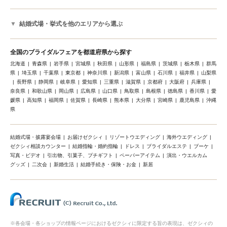
結婚式場・挙式を他のエリアから選ぶ
全国のブライダルフェアを都道府県から探す
北海道
青森県
岩手県
宮城県
秋田県
山形県
福島県
茨城県
栃木県
群馬
県
埼玉県
千葉県
東京都
神奈川県
新潟県
富山県
石川県
福井県
山梨県
長野県
静岡県
岐阜県
愛知県
三重県
滋賀県
京都府
大阪府
兵庫県
奈良県
和歌山県
岡山県
広島県
山口県
鳥取県
島根県
徳島県
香川県
愛
媛県
高知県
福岡県
佐賀県
長崎県
熊本県
大分県
宮崎県
鹿児島県
沖縄
県
結婚式場・披露宴会場
お届けゼクシィ
リゾートウエディング
海外ウエディング
ゼクシィ相談カウンター
結婚指輪・婚約指輪
ドレス
ブライダルエステ
ブーケ
写真・ビデオ
引出物、引菓子、プチギフト
ペーパーアイテム
演出・ウエルカム
グッズ
二次会
新婚生活
結婚手続き・保険・お金
新居
※各会場・各ショップの情報ページにおけるゼクシィに限定する旨の表現は、ゼクシィの