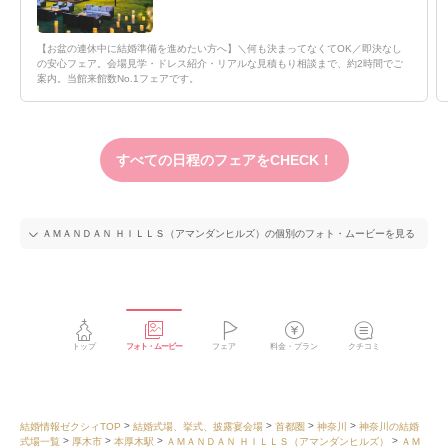
【お盆の連休中に結婚準備を進めたい方へ】＼何も決まってなくてOK／即決なし
の安心フェア。会場見学・ドレス紹介・リアルな見積もり相談まで、約2時間でご
案内。当館来館数No.1フェアです。
すべての日程のフェアをCHECK！
ＡＭＡＮＤＡＮ ＨＩＬＬＳ（アマンダンヒルズ）の個別のフォト・ムービーを見る
トップ
フォト・ムービー
フェア
料金・プラン
クチコミ
結婚情報ゼクシィTOP
結婚式場、挙式、披露宴会場
首都圏
神奈川
神奈川の結婚
式場一覧
厚木市
本厚木駅
ＡＭＡＮＤＡＮ ＨＩＬＬＳ（アマンダンヒルズ）
ＡＭ