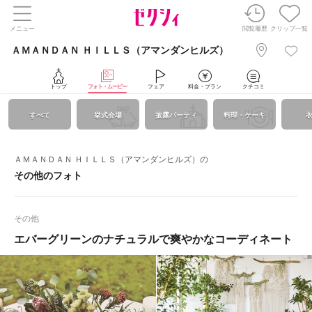
メニュー
閲覧履歴
クリップ一覧
ＡＭＡＮＤＡＮ ＨＩＬＬＳ（アマンダンヒルズ）
トップ
フォト・ムービー
フェア
料金・プラン
クチコミ
すべて
挙式会場
披露パーティ
料理・ケーキ
ＡＭＡＮＤＡＮ ＨＩＬＬＳ（アマンダンヒルズ）の
その他のフォト
その他
エバーグリーンのナチュラルで爽やかなコーディネート