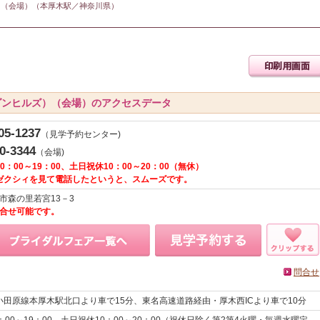
）（会場）（本厚木駅／神奈川県）
ダンヒルズ）（会場）のアクセスデータ
05-1237
（見学予約センター)
0-3344
（会場)
：00～19：00、土日祝休10：00～20：00（無休）
ゼクシィを見て電話したというと、スムーズです。
木市森の里若宮13－3
間問合せ可能です。
問合せ
田原線本厚木駅北口より車で15分、東名高速道路経由・厚木西ICより車で10分
00～19：00、土日祝休10：00～20：00（祝休日除く第2第4火曜・毎週水曜定