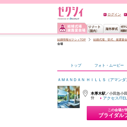
ログイン
結婚情報ゼクシィTOP
結婚式場、挙式、披露宴
会場
トップ
フォト・ムービー
ＡＭＡＮＤＡＮ ＨＩＬＬＳ（アマンダ
本厚木駅
／小田急小田
分
アクセス/TE
この会場が
ブライダル