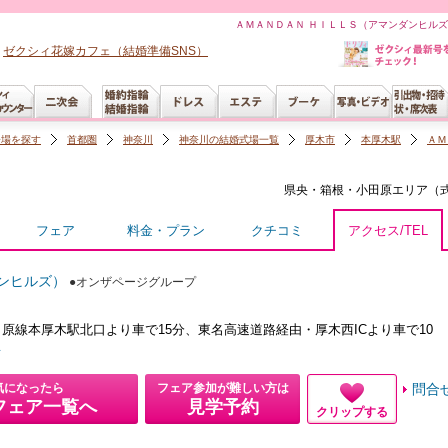
ＡＭＡＮＤＡＮ ＨＩＬＬＳ（アマンダンヒルズ
ゼクシィ花嫁カフェ（結婚準備SNS）
会場を探す
首都圏
神奈川
神奈川の結婚式場一覧
厚木市
本厚木駅
ＡＭ
県央・箱根・小田原
エリア（
フェア
料金・プラン
クチコミ
アクセス/TEL
ンヒルズ）
●オンザページグループ
原線本厚木駅北口より車で15分、東名高速道路経由・厚木西ICより車で10
L
気になったら
フェア参加が難しい方は
問合
フェア一覧へ
見学予約
クリップする