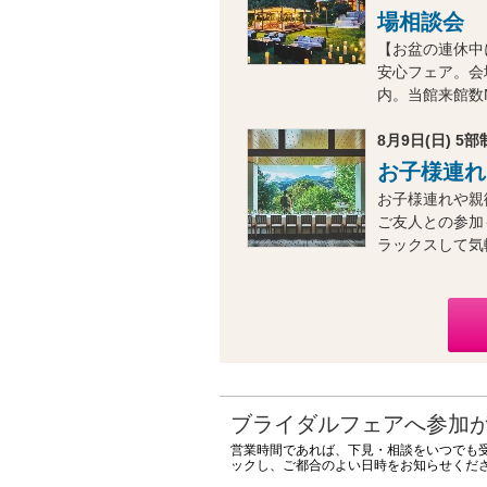
場相談会
【お盆の連休中
安心フェア。会
内。当館来館数N
8月9日(日) 5部制
お子様連れ
お子様連れや親
ご友人との参加
ラックスして気
ブライダルフェアへ参加
営業時間であれば、下見・相談をいつでも
ックし、ご都合のよい日時をお知らせくだ