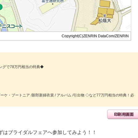
Copyright(C)ZENRIN DataCom/ZENRIN
ングで78万円相当の特典◆
札 / ブーケ・ブートニア /新郎新婦衣裳 / アルバム /引出物 ◇など77万円相当の特典！必
ずはブライダルフェアへ参加してみよう！！