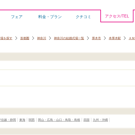
アクセス/TEL
フェア
料金・プラン
クチコミ
会場を探す
首都圏
神奈川
神奈川の結婚式場一覧
厚木市
本厚木駅
ＡＭ
甲信越・静岡
東海
関西
岡山・広島・山口・鳥取・島根
四国
九州・沖縄