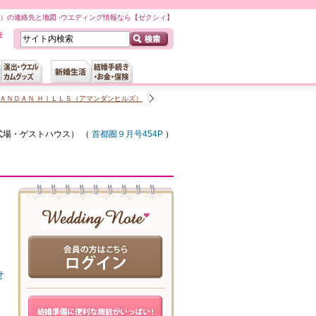
）の連絡先と地図 -ウエディング情報なら【ゼクシィ】
ＡＮＤＡＮ ＨＩＬＬＳ（アマンダンヒルズ）
式場・ゲストハウス
） （
首都圏９月号454P
）
せ