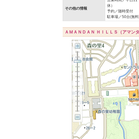
休）
その他の情報
予約／随時受付
駐車場／50台(無料
ＡＭＡＮＤＡＮ ＨＩＬＬＳ（アマン