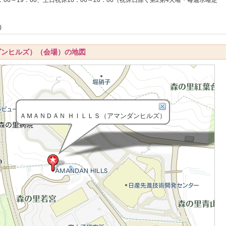
)
ダンヒルズ）（会場）の地図
ＡＭＡＮＤＡＮ ＨＩＬＬＳ（アマンダンヒルズ）