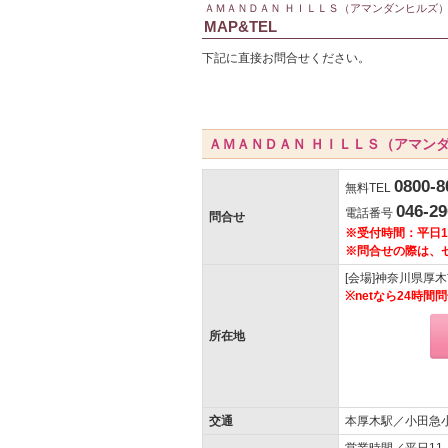
ＡＭＡＮＤＡＮ ＨＩＬＬＳ（アマンダンヒルズ
MAP&TEL
下記に直接お問合せください。
ＡＭＡＮＤＡＮ ＨＩＬＬＳ（アマン
0800-8
無料TEL
046-29
電話番号
問合せ
※受付時間：平日10
※問合せの際は、
[会場]神奈川県厚
※netなら24時
所在地
交通
本厚木駅／小田急小
営業時間／平日11：