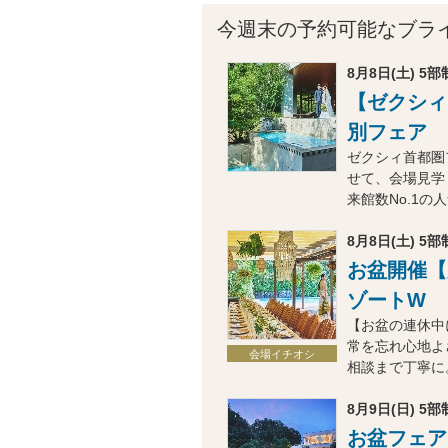
今週末の予約可能なブラ
8月8日(土) 5部制
【ゼクシィ
別フェア
ゼクシィ首都圏
せて、会場見学
来館数No.1の
8月8日(土) 5部制
お盆開催【
ゾートW
【お盆の連休中
常を忘れ心地よ
会場イチオシ
相談まで丁寧に
8月9日(日) 5部制
お盆フェア