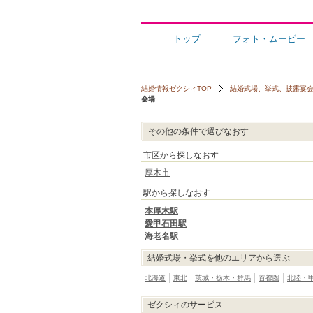
トップ
フォト・ムービー
結婚情報ゼクシィTOP
結婚式場、挙式、披露宴
会場
その他の条件で選びなおす
市区から探しなおす
厚木市
駅から探しなおす
本厚木駅
愛甲石田駅
海老名駅
結婚式場・挙式を他のエリアから選ぶ
北海道
東北
茨城・栃木・群馬
首都圏
北陸・
ゼクシィのサービス