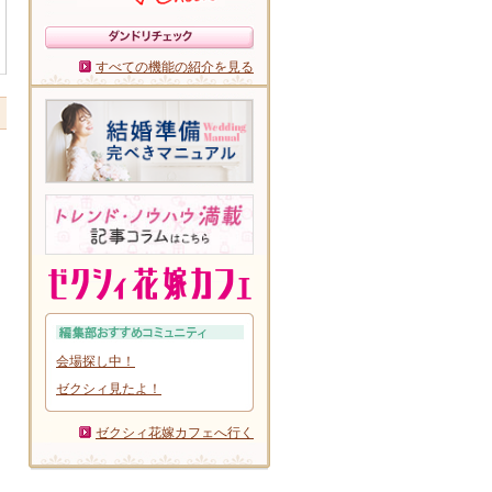
すべての機能の紹介を見る
会場探し中！
ゼクシィ見たよ！
ゼクシィ花嫁カフェへ行く