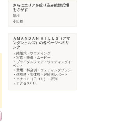
さらにエリアを絞り込み結婚式場
をさがす
箱根
小田原
ＡＭＡＮＤＡＮ ＨＩＬＬＳ（アマ
ンダンヒルズ）の各ページへのリ
ンク
・結婚式・ウエディング
・写真・映像・ムービー
・ブライダルフェア・ウェディングイ
ベント
・費用・料金例・ウェディングプラン
・体験談・実体験・経験者レポート
・クチコミ（口コミ）・評判
・アクセス/TEL