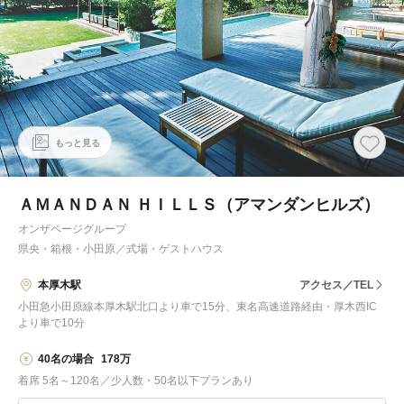
もっと見る
ＡＭＡＮＤＡＮ ＨＩＬＬＳ（アマンダンヒルズ）
オンザページグループ
県央・箱根・小田原
／
式場・ゲストハウス
本厚木駅
アクセス／TEL
小田急小田原線本厚木駅北口より車で15分、東名高速道路経由・厚木西IC
より車で10分
40名の場合
178万
着席 5名～120名／少人数・50名以下プランあり