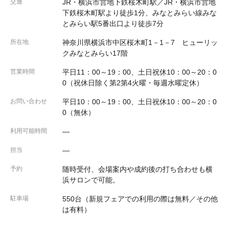
交通
JR・横浜市営地下鉄桜木町駅／JR・横浜市営地
下鉄桜木町駅より徒歩1分、みなとみらい線みな
とみらい駅5番出口より徒歩7分
所在地
神奈川県横浜市中区桜木町1－1－7 ヒューリッ
クみなとみらい17階
営業時間
平日11：00～19：00、土日祝休10：00～20：0
0（祝休日除く第2第4火曜・毎週水曜定休）
お問い合わせ
平日10：00～19：00、土日祝休10：00～20：0
0（無休）
利用可能時間
―
担当
―
予約
随時受付、会場案内や成約後の打ち合わせも横
浜サロンで可能。
駐車場
550台（新規フェアでの利用の際は無料／その他
は有料）