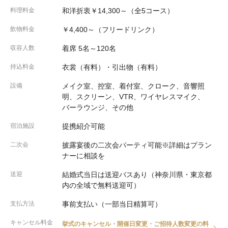
料理料金
和洋折衷￥14,300～（全5コース）
飲物料金
￥4,400～（フリードリンク）
収容人数
着席 5名～120名
持込料金
衣裳（有料）・引出物（有料）
設備
メイク室、控室、着付室、クローク、音響照
明、スクリーン、VTR、ワイヤレスマイク、
バーラウンジ、その他
宿泊施設
提携紹介可能
二次会
披露宴後の二次会パーティ可能※詳細はプラン
ナーに相談を
送迎
結婚式当日は送迎バスあり（神奈川県・東京都
内の全域で無料送迎可）
支払方法
事前支払い（一部当日精算可）
キャンセル料金
挙式のキャンセル・開催日変更・ご招待人数変更の料