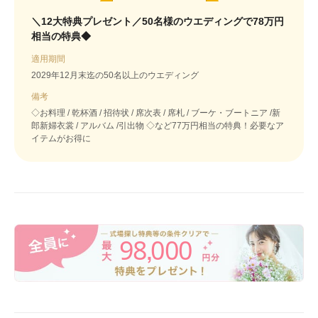
＼12大特典プレゼント／50名様のウエディングで78万円
相当の特典◆
適用期間
2029年12月末迄の50名以上のウエディング
備考
◇お料理 / 乾杯酒 / 招待状 / 席次表 / 席札 / ブーケ・ブートニア /新
郎新婦衣裳 / アルバム /引出物 ◇など77万円相当の特典！必要なア
イテムがお得に
98
000
,