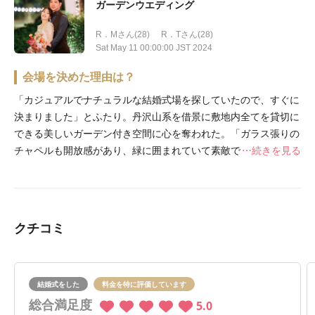
ガーデンウエディング
R．Mさん(28)
R．Tさん(28)
Sat May 11 00:00:00 JST 2024
会場を決めた理由は？
「カジュアルでナチュラルな結婚式場を探していたので、すぐに
決まりました」とふたり。丹沢山系を借景に敷地内全てを貸切に
できる美しいガーデン付き空間に心を奪われた。「ガラス張りの
チャペルも開放感があり、緑に囲まれていて素敵でした。東京都
続きを見る
内と神奈川県全域から送迎バスを手配して頂ける点も良かったで
す」。
クチコミ
結婚式をした
料金を特に評価しています
総合満足度
5.0