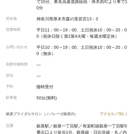
で15分、東名高速道路経由・厚木西ICより車で1
0分
所在地
神奈川県厚木市森の里若宮13－3
営業時間
平日11：00～19：00、土日祝休10：00～20：0
0（祝休日除く第2第4火曜・毎週水曜定休）
お問い合わせ
平日10：00～19：00、土日祝休10：00～20：0
0（無休）
利用可能時間
―
担当
―
予約
随時受付
駐車場
50台(無料)
銀座ブライダルサロン（ノバレーゼ銀座内）
アクセス／TEL
交通
銀座駅／銀座一丁目駅／有楽町線銀座一丁目駅9
番出口より徒歩1分、銀座線・日比谷線・丸ノ内