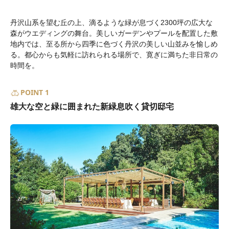
丹沢山系を望む丘の上、滴るような緑が息づく2300坪の広大な
森がウエディングの舞台。美しいガーデンやプールを配置した敷
地内では、至る所から四季に色づく丹沢の美しい山並みを愉しめ
る。都心からも気軽に訪れられる場所で、寛ぎに満ちた非日常の
時間を。
POINT 1
雄大な空と緑に囲まれた新緑息吹く貸切邸宅