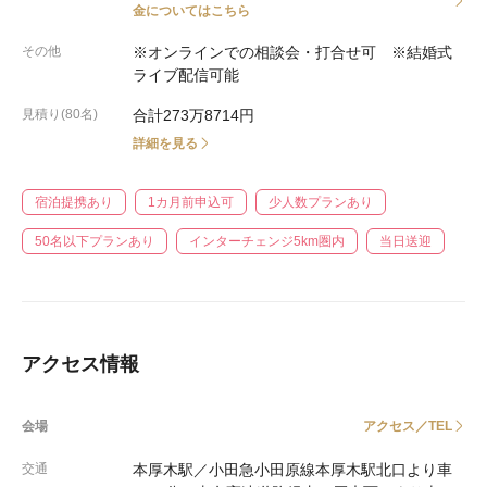
金についてはこちら
その他
※オンラインでの相談会・打合せ可 ※結婚式
ライブ配信可能
見積り(80名)
合計273万8714円
詳細を見る
宿泊提携あり
1カ月前申込可
少人数プランあり
50名以下プランあり
インターチェンジ5km圏内
当日送迎
アクセス情報
会場
アクセス／TEL
交通
本厚木駅／小田急小田原線本厚木駅北口より車