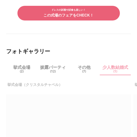
LINE
にはタクシー送迎があったので、問題はありませんでした。
メー
で
ルで
シェ
ドレスの試着や試食も楽しい！
シェ
アす
この式場のフェアをCHECK！
アす
る
る
フォトギャラリー
挙式会場
披露パーティ
その他
少人数結婚式
(2)
(12)
(7)
(1)
挙式会場（クリスタルチャペル）