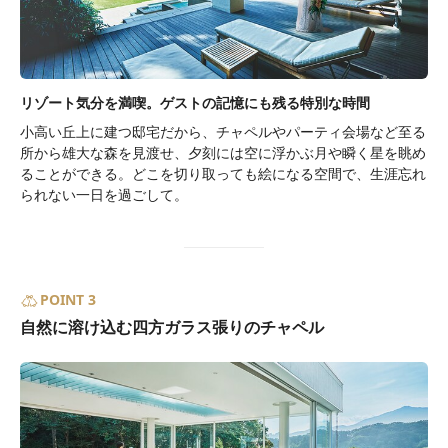
リゾート気分を満喫。ゲストの記憶にも残る特別な時間
小高い丘上に建つ邸宅だから、チャペルやパーティ会場など至る
所から雄大な森を見渡せ、夕刻には空に浮かぶ月や瞬く星を眺め
ることができる。どこを切り取っても絵になる空間で、生涯忘れ
られない一日を過ごして。
POINT 3
自然に溶け込む四方ガラス張りのチャペル