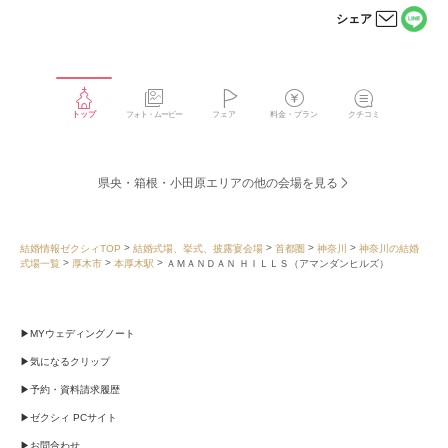
シェア
LINE
メー
で
ルで
シェ
シェ
アす
アす
る
る
トップ
フォト・ムービー
フェア
料金・プラン
クチコミ
県央・箱根・小田原エリアの他の会場を見る
結婚情報ゼクシィTOP
結婚式場、挙式、披露宴会場
首都圏
神奈川
神奈川の結婚
式場一覧
厚木市
本厚木駅
ＡＭＡＮＤＡＮ ＨＩＬＬＳ（アマンダンヒルズ）
MYウェディングノート
気になるクリップ
予約・資料請求履歴
ゼクシィ PCサイト
お問合わせ