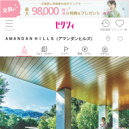
98
000
,
メニュー
閲覧履歴
クリップ一覧
ＡＭＡＮＤＡＮ ＨＩＬＬＳ（アマンダンヒルズ）
トップ
フォト・ムービー
フェア
料金・プラン
クチコミ