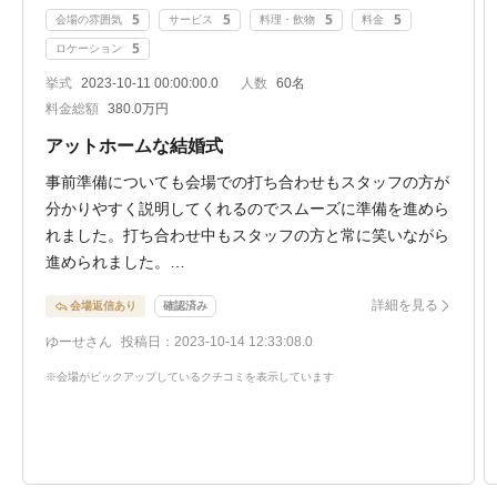
5
5
5
5
会場の雰囲気
サービス
料理・飲物
料金
5
ロケーション
挙式
2023-10-11 00:00:00.0
人数
60名
料金総額
380.0万円
アットホームな結婚式
事前準備についても会場での打ち合わせもスタッフの方が
分かりやすく説明してくれるのでスムーズに準備を進めら
れました。打ち合わせ中もスタッフの方と常に笑いながら
進められました。
アットホームな結婚式にこだわっていましたが、そのニー
詳細を見る
会場返信あり
確認済み
ズに合わせたスタッフの会場作りのおかげで理想の結婚式
を挙げることができました。
ゆーせさん
投稿日：2023-10-14 12:33:08.0
料理とお酒も美味しいし、ロケーションもいいのでゲスト
※会場がピックアップしているクチコミを表示しています
も喜んでくれました。
駅から会場まで、会場から駅までも送迎バスが出るので、
アクセスも良かったと思います。
また、子ども椅子や料理もキッズメニューがあるなど子ど