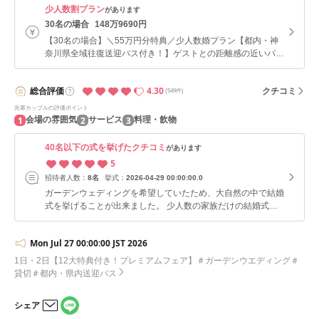
少人数割プラン
があります
30名の場合
148万9690円
【30名の場合】＼55万円分特典／少人数婚プラン【都内・神
奈川県全域往復送迎バス付き！】ゲストとの距離感の近いパー
ティをご希望のおふたりにおすすめ
4.30
総合
評価
クチコミ
(549件)
先輩カップルの評価ポイント
1
2
3
会場の雰囲気
サービス
料理・飲物
40名以下の式を挙げたクチコミ
があります
5
招待者人数：
8名
挙式：
2026-04-29 00:00:00.0
ガーデンウェディングを希望していたため、大自然の中で結婚
式を挙げることが出来ました。 少人数の家族だけの結婚式で
したが、挙式、ガーデン、デッキと会場全体を使用出来まし
た。 当日は私たちの結婚式だけであったので、他の方に気を
Mon Jul 27 00:00:00 JST 2026
つかう必要も無く、貸し切りで結婚式を挙げられることが出来
ました。 スタッフの方は、下見の時から結婚式当日まで非常
1日・2日【12大特典付き！プレミアムフェア】＃ガーデンウエディング＃
に親切で安心して進めることが出来ました。 料理は全て美味
貸切＃都内・県内送迎バス
しくて、ゲストからも非常に好評でした。特にデザートビュッ
フェは、サプライズ感があって良かったです。 アクセスは、
シェア
最寄駅からバスに乗る必要がありますが、結婚式当日はゲスト