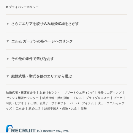
プライバシーポリシー
さらにエリアを絞り込み結婚式場をさがす
エルム ガーデンの各ページへのリンク
その他の条件で選びなおす
結婚式場・挙式を他のエリアから選ぶ
結婚式場・披露宴会場
お届けゼクシィ
リゾートウエディング
海外ウエディング
ゼクシィ相談カウンター
結婚指輪・婚約指輪
ドレス
ブライダルエステ
ブーケ
写真・ビデオ
引出物、引菓子、プチギフト
ペーパーアイテム
演出・ウエルカムグ
ッズ
二次会
新婚生活
結婚手続き・保険・お金
新居