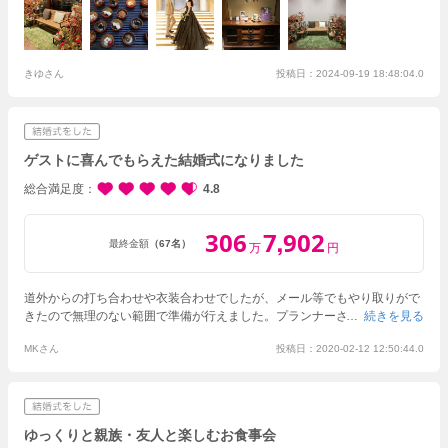
で、全体に和の雰囲気を感じられます。内装は全体にモダンでシックな色
合いにまとめられており、和装洋装いずれも映えますし、装花やお料理の
華やかさを引き立ててくれます。
特にゲストに好評だったのはお料理で
す。秋らしい和食のフルコースをご用意いただきました。ウェディングケ
ーキに代えてちらし寿司カット・ファーストバイトを行えたのも、変わっ
きゆさん
投稿日：2024-09-19 18:48:04.0
た演出で楽しんでいただけたようです。フルコース、ちらし寿司、さらに
スイーツバイキングを組み合わせて、ゲストからは「ここまでお腹一杯に
なれる結婚式ははじめて！」と大満足の感想をいただきました。
落ち着い
た和の雰囲気、おいしい料理で、今度は自分がゲストとして招待されたい
ゲストに喜んでもらえた結婚式になりました
なと思います。
総合満足度
4.8
306
7
902
,
最終金額
（67名）
万
円
道外からの打ち合わせや衣装合わせでしたが、メール等でもやり取りがで
きたので無理のない範囲で準備が行えました。
プランナーさんに伝えた細
続きを見る
かい希望も、本番にはきちんとスタッフさんが全て叶えてくれ、写真や小
MKさん
投稿日：2020-02-12 12:50:44.0
物の配置を移動したら移動先に持ってきてくれているなど、希望以上に心
配りをしてくれていると感じました。
庭園からの入場ではカーテンが開い
た瞬間素敵なロケーションが広がり大歓声でした。
ウェルカムスペースを
庭園に置き、オプションは制約時のサービス以外付けませんでしたがウェ
ルカムフードや縁日のような小物があり、後日写真で楽しそうにしている
ゆっくりと親族・友人と楽しむお食事会
ゲストたちを見られました。
ケーキ入刀は特大ちらし寿司入刀に変更し、