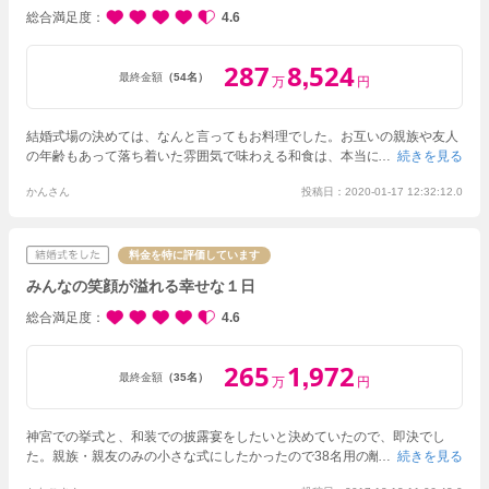
こんなの見たことないとみんな写真を撮っていて大好評でした。ケーキバ
総合満足度
4.6
イキングも付けたのでそれも好評でした。料理がとても美味しく、道外か
らのゲストが多かったので、北海道らしいもので満足されていました。
会
287
8
524
,
場のスタッフの皆様のおかげで、ゲストみんなが満足して二人らしいいい
最終金額
（54名）
万
円
式だったと言ってもらえて一生に一度の結婚式をここに決めてよかったと
思います。
結婚式場の決めては、なんと言ってもお料理でした。お互いの親族や友人
の年齢もあって落ち着いた雰囲気で味わえる和食は、本当に魅力的です。
続きを見る
堅苦しくなく、ゆっくりと食事を楽しんでほしいと言うのがわたしたちの
かんさん
投稿日：2020-01-17 12:32:12.0
メインで、久しぶりに会う親族や友人との会話を素敵なお庭を眺めなが
ら、美味しいお料理を堪能して頂けたと思います。招待状にはあえて披露
宴とは言わず、食事会とご案内させて頂きました。
サプライズで立派な
お庭から登場させて頂きましたが、ゲストからたくさんの歓声が外まで聞
料金を特に評価しています
こえて、とても胸が熱くなったのを今でも思い出します。
ゲストからも
みんなの笑顔が溢れる幸せな１日
本当に良い式だった、結婚式であんなにお腹いっぱいになったのは初め
て！と嬉しいお言葉を頂くことが出来ました。
スタッフの方の心配りに
総合満足度
4.6
は、準備期間から当日まで本当にお世話になりました。
265
1
972
,
最終金額
（35名）
万
円
神宮での挙式と、和装での披露宴をしたいと決めていたので、即決でし
た。親族・親友のみの小さな式にしたかったので38名用の離れで行うこと
続きを見る
にしました。準備の段階から、式の基本的な説明から、自分たちの要望ま