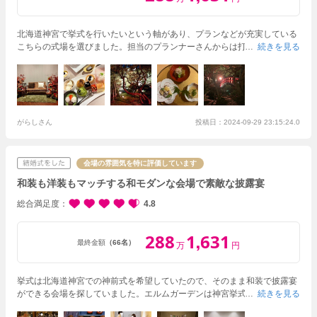
北海道神宮で挙式を行いたいという軸があり、プランなどが充実している
こちらの式場を選びました。担当のプランナーさんからは打ち合わせの時
続きを見る
から北海道神宮とのやりとりについても丁寧に説明してくださり、当日は
不安なく挙式を行うことが出来ました。
久しぶりに会うゲストと歓談で
きる時間をたくさん作りたいと思い、イベントなどはそこまで多く組み込
みませんでしたが、それでも時間が足りないと思うくらいあっという間に
時間が過ぎてしまうほど、楽しく充実した結婚式になったと思います。
当日は打ち合わせ通りにいかないこともありましたが、それをカバーして
がらしさん
投稿日：2024-09-29 23:15:24.0
くれる暖かい仲間たちに支えられて無事式を終えることが出来ました。食
事も満腹になるくらい食べれて満足でした。
会場の雰囲気を特に評価しています
和装も洋装もマッチする和モダンな会場で素敵な披露宴
総合満足度
4.8
288
1
631
,
最終金額
（66名）
万
円
挙式は北海道神宮での神前式を希望していたので、そのまま和装で披露宴
ができる会場を探していました。エルムガーデンは神宮挙式プランもあ
続きを見る
り、スタッフの方も経験豊富です。
また、料亭をリニューアルした建物