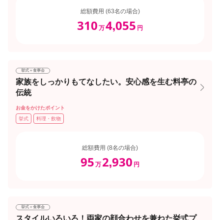
総額費用 (63名の場合)
310
4
055
,
万
円
挙式＋食事会
家族をしっかりもてなしたい。安心感を生む料亭の
伝統
お金をかけたポイント
挙式
料理・飲物
総額費用 (8名の場合)
95
2
930
,
万
円
挙式＋食事会
スタイルいろいろ！両家の顔合わせを兼ねた挙式プ