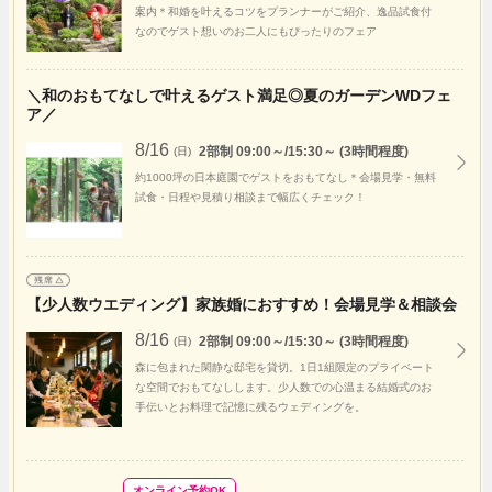
案内＊和婚を叶えるコツをプランナーがご紹介、逸品試食付
なのでゲスト想いのお二人にもぴったりのフェア
＼和のおもてなしで叶えるゲスト満足◎夏のガーデンWDフェ
ア／
8/16
2部制 09:00～/15:30～ (3時間程度)
(日)
約1000坪の日本庭園でゲストをおもてなし＊会場見学・無料
試食・日程や見積り相談まで幅広くチェック！
【少人数ウエディング】家族婚におすすめ！会場見学＆相談会
8/16
2部制 09:00～/15:30～ (3時間程度)
(日)
森に包まれた閑静な邸宅を貸切。1日1組限定のプライベート
な空間でおもてなしします。少人数での心温まる結婚式のお
手伝いとお料理で記憶に残るウェディングを。
オンライン予約OK