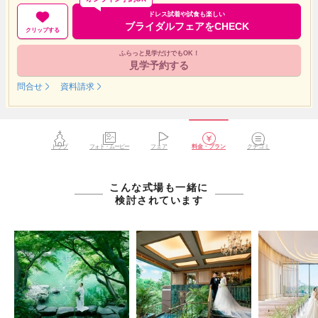
ドレス試着や試食も楽しい
ブライダルフェアをCHECK
クリップする
ふらっと見学だけでもOK！
見学予約する
問合せ
資料請求
トップ
フォト・ムービー
フェア
料金・プラン
クチコミ
こんな式場も一緒に
検討されています