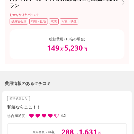
ラン
お金をかけたポイント
披露宴会場
料理・飲物
衣裳
写真・映像
総額費用 (18名の場合)
149
5
230
,
万
円
費用情報のあるクチコミ
和装ならここ！！
総合満足度
4.2
288
1
631
,
最終金額
（76名）
万
円