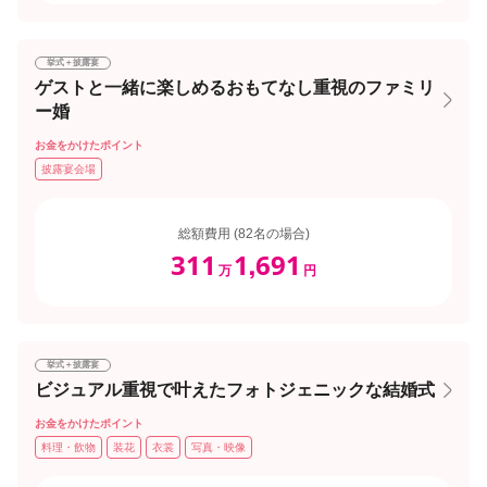
挙式＋披露宴
ゲストと一緒に楽しめるおもてなし重視のファミリ
ー婚
お金をかけたポイント
披露宴会場
総額費用 (82名の場合)
311
1
691
,
万
円
挙式＋披露宴
ビジュアル重視で叶えたフォトジェニックな結婚式
お金をかけたポイント
料理・飲物
装花
衣裳
写真・映像