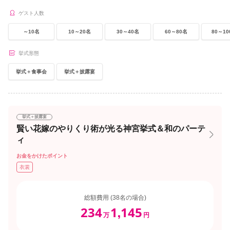
ゲスト人数
～10名
10～20名
30～40名
60～80名
80～10
挙式形態
挙式＋食事会
挙式＋披露宴
挙式＋披露宴
賢い花嫁のやりくり術が光る神宮挙式＆和のパーテ
ィ
お金をかけたポイント
衣裳
総額費用 (38名の場合)
234
1
145
,
万
円