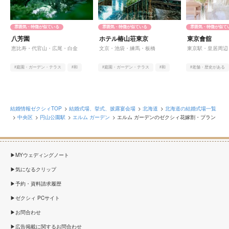
雰囲気・特徴が似ている
雰囲気・特徴が似ている
雰囲気・特徴が似て
八芳園
ホテル椿山荘東京
東京會舘
恵比寿・代官山・広尾・白金
文京・池袋・練馬・板橋
東京駅・皇居周辺
#庭園・ガーデン・テラス
#和
#庭園・ガーデン・テラス
#和
#老舗・歴史がある
#老舗・歴史がある
#老舗・歴史がある
#オンライン相談有
結婚情報ゼクシィTOP
結婚式場、挙式、披露宴会場
北海道
北海道の結婚式場一覧
中央区
円山公園駅
エルム ガーデン
エルム ガーデンのゼクシィ花嫁割・プラン
MYウェディングノート
気になるクリップ
予約・資料請求履歴
ゼクシィ PCサイト
お問合わせ
広告掲載に関するお問合わせ