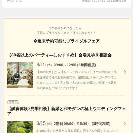
かなこさん
投稿日：2017-12-13 11:06:43.0
でしっかりとやって頂けました。当日は雪が舞う庭園をバックに、でも、
テーブルセットは秋の暖かい雰囲気を全面に出して頂き、アットホーム
な、みんなが和める式をすることができました。プランナーさんをはじ
め、スタッフの方々のきめ細やかな対応と、料理長こだわりのお料理がゲ
ストの方をとても喜ばせていました。ちらし寿司入刀はゲストの不意をつ
いたようで、とても盛り上がりました。風情がある会場で、とても素敵な
この会場が気になったら、
実際にブライダルフェアに行ってみよう！！
式ができたと感謝しています。
今週末予約可能なブライダルフェア
【80名以上のパーティ―におすすめ】会場見学＆相談会
8/15
09:00～12:00 (3時間程度)
(土)
【本格和婚】から【ちょっと和テイスト】まで自由自在！北
海道神宮で格式ある神前式を、披露宴はエルムガーデンでカ
ジュアルに！など和を取り入れたハレの日をご提案＊本番直
前の開場をご覧いただけます！
【試食体験×見学相談】新緑と和モダンの極上ウエディングフェ
ア
8/15
2部制 09:00～/15:30～ (3時間程度)
(土)
約1000坪の自然豊かな日本庭園を見渡せる会場をぐるっとご