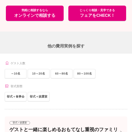
気軽に相談するなら
じっくり相談・見学できる
オンラインで相談する
フェアをCHECK！
他の費用実例を探す
ゲスト人数
～10名
10～20名
60～80名
80～100名
挙式形態
挙式＋食事会
挙式＋披露宴
挙式＋披露宴
ゲストと一緒に楽しめるおもてなし重視のファミリ