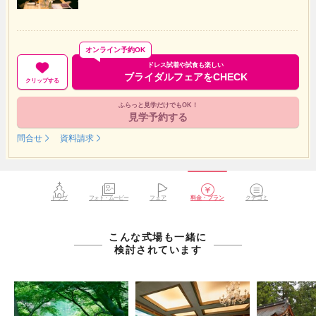
オンライン予約OK
ドレス試着や試食も楽しい
ブライダルフェアをCHECK
クリップする
ふらっと見学だけでもOK！
見学予約する
問合せ
資料請求
トップ
フォト・ムービー
フェア
料金・プラン
クチコミ
こんな式場も一緒に
検討されています