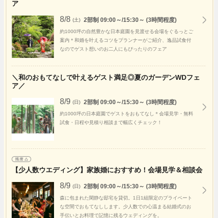
ア
8/8
2部制 09:00～/15:30～ (3時間程度)
(土)
約1000坪の自然豊かな日本庭園を見渡せる会場をぐるっとご
案内＊和婚を叶えるコツをプランナーがご紹介、逸品試食付
なのでゲスト想いのお二人にもぴったりのフェア
＼和のおもてなしで叶えるゲスト満足◎夏のガーデンWDフェ
ア／
8/9
2部制 09:00～/15:30～ (3時間程度)
(日)
約1000坪の日本庭園でゲストをおもてなし＊会場見学・無料
試食・日程や見積り相談まで幅広くチェック！
【少人数ウエディング】家族婚におすすめ！会場見学＆相談会
8/9
2部制 09:00～/15:30～ (3時間程度)
(日)
森に包まれた閑静な邸宅を貸切。1日1組限定のプライベート
な空間でおもてなしします。少人数での心温まる結婚式のお
手伝いとお料理で記憶に残るウェディングを。