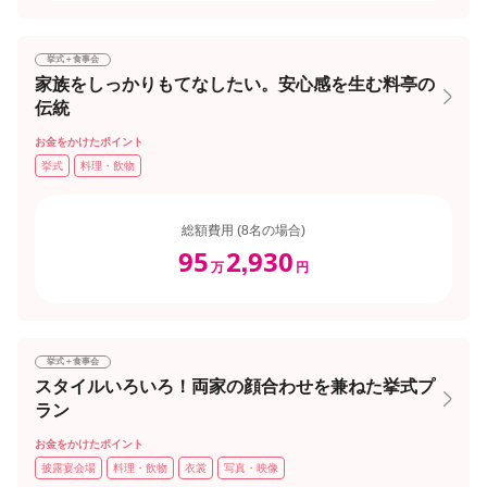
挙式＋食事会
家族をしっかりもてなしたい。安心感を生む料亭の
伝統
お金をかけたポイント
挙式
料理・飲物
総額費用 (8名の場合)
95
2
930
,
万
円
挙式＋食事会
スタイルいろいろ！両家の顔合わせを兼ねた挙式プ
ラン
お金をかけたポイント
披露宴会場
料理・飲物
衣裳
写真・映像