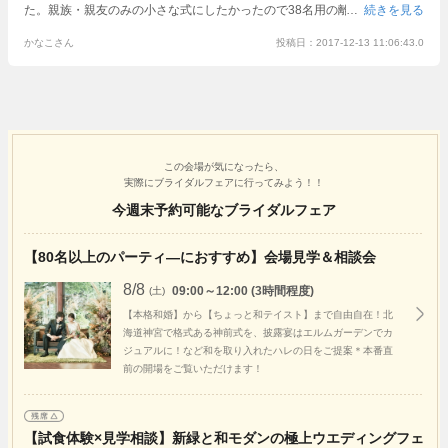
た。親族・親友のみの小さな式にしたかったので38名用の離れで行うこと
続きを見る
にしました。準備の段階から、式の基本的な説明から、自分たちの要望ま
かなこさん
投稿日：2017-12-13 11:06:43.0
でしっかりとやって頂けました。当日は雪が舞う庭園をバックに、でも、
テーブルセットは秋の暖かい雰囲気を全面に出して頂き、アットホーム
な、みんなが和める式をすることができました。プランナーさんをはじ
め、スタッフの方々のきめ細やかな対応と、料理長こだわりのお料理がゲ
ストの方をとても喜ばせていました。ちらし寿司入刀はゲストの不意をつ
いたようで、とても盛り上がりました。風情がある会場で、とても素敵な
式ができたと感謝しています。
この会場が気になったら、
実際にブライダルフェアに行ってみよう！！
今週末予約可能なブライダルフェア
【80名以上のパーティ―におすすめ】会場見学＆相談会
8/8
09:00～12:00 (3時間程度)
(土)
【本格和婚】から【ちょっと和テイスト】まで自由自在！北
海道神宮で格式ある神前式を、披露宴はエルムガーデンでカ
ジュアルに！など和を取り入れたハレの日をご提案＊本番直
前の開場をご覧いただけます！
【試食体験×見学相談】新緑と和モダンの極上ウエディングフェ