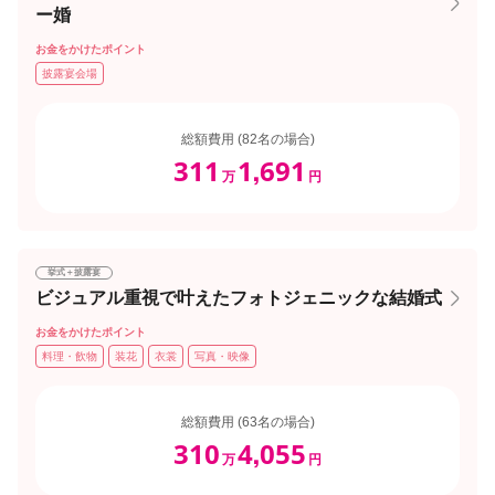
ー婚
お金をかけたポイント
披露宴会場
総額費用 (82名の場合)
311
1
691
,
万
円
挙式＋披露宴
ビジュアル重視で叶えたフォトジェニックな結婚式
お金をかけたポイント
料理・飲物
装花
衣裳
写真・映像
総額費用 (63名の場合)
310
4
055
,
万
円