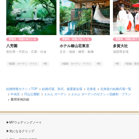
雰囲気・特徴が似ている
雰囲気・特徴が似ている
雰囲気・特徴が似て
八芳園
ホテル椿山荘東京
多賀大社
恵比寿・代官山・広尾・白金
文京・池袋・練馬・板橋
滋賀県全域
#庭園・ガーデン・テラス
#和
#庭園・ガーデン・テラス
#和
#和
#老舗・歴
#老舗・歴史がある
#老舗・歴史がある
#緑豊か
結婚情報ゼクシィTOP
結婚式場、挙式、披露宴会場
北海道
北海道の結婚式場一覧
中央区
円山公園駅
エルム ガーデン
エルム ガーデンのゼクシィ花嫁割・プラン
費用実例詳細
MYウェディングノート
気になるクリップ