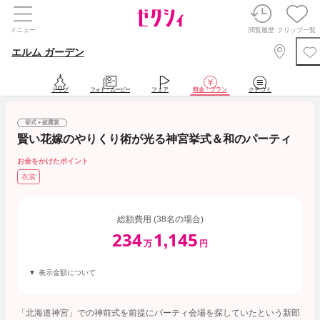
メニュー
閲覧履歴
クリップ一覧
エルム ガーデン
トップ
フォト・ムービー
フェア
料金・プラン
クチコミ
挙式＋披露宴
賢い花嫁のやりくり術が光る神宮挙式＆和のパーティ
お金をかけたポイント
衣裳
総額費用 (38名の場合)
234
1
145
,
万
円
表示金額について
「北海道神宮」での神前式を前提にパーティ会場を探していたという新郎