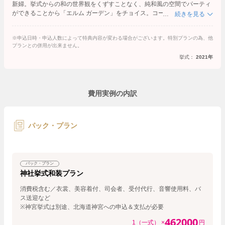
新婦。挙式からの和の世界観をくずすことなく、純和風の空間でパーティ
ができることから「エルム ガーデン」をチョイス。コーディネートなど徹
続きを見る
底的に和の世界観にこだわりたかった花嫁だったが予算に限りがあったた
め、プランナーと相談しながら、できるところは自分たちでDIYをするこ
※申込日時・申込人数によって特典内容が変わる場合がございます。特別プランの為、他
とで、こだわりの和婚を創り上げた。
プランとの併用が出来ません。
さらに、和の結婚式にこだわってはいたものの、ドレスも着てみたかった
挙式：
2021年
という花嫁。2着目衣裳にはお金をかけて洋装をプラス。予算をおさえな
がらも、憧れのドレス姿を思い出の写真に残すことができた。
そんなメリハリの利いたお金の使い方も、料理や接客、設備や演出など、
すべてにおいて基本的なクオリティの水準が高い「エルム ガーデン」だか
費用実例の内訳
らこそ実現できた内容と言える。
パック・プラン
パック・プラン
神社挙式和装プラン
消費税含む／衣裳、美容着付、司会者、受付代行、音響使用料、バ
ス送迎など
※神宮挙式は別途、北海道神宮への申込＆支払が必要
462000
1（一式） ×
円