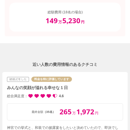
総額費用 (18名の場合)
149
5
230
,
万
円
近い人数の費用情報のあるクチコミ
料金を特に評価しています
みんなの笑顔が溢れる幸せな１日
総合満足度
4.6
265
1
972
,
最終金額
（35名）
万
円
神宮での挙式と、和装での披露宴をしたいと決めていたので、即決でし