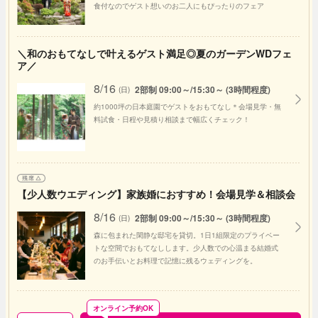
食付なのでゲスト想いのお二人にもぴったりのフェア
＼和のおもてなしで叶えるゲスト満足◎夏のガーデンWDフェ
ア／
8/16
2部制 09:00～/15:30～ (3時間程度)
(日)
約1000坪の日本庭園でゲストをおもてなし＊会場見学・無
料試食・日程や見積り相談まで幅広くチェック！
【少人数ウエディング】家族婚におすすめ！会場見学＆相談会
8/16
2部制 09:00～/15:30～ (3時間程度)
(日)
森に包まれた閑静な邸宅を貸切。1日1組限定のプライベー
トな空間でおもてなしします。少人数での心温まる結婚式
のお手伝いとお料理で記憶に残るウェディングを。
オンライン予約OK