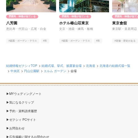
雰囲気・特徴が似ている
雰囲気・特徴が似ている
雰囲気・特徴が似て
八芳園
ホテル椿山荘東京
東京會舘
恵比寿・代官山・広尾・白金
文京・池袋・練馬・板橋
東京駅・皇居周辺
#庭園・ガーデン・テラス
#和
#庭園・ガーデン・テラス
#和
#老舗・歴史がある
#老舗・歴史がある
#老舗・歴史がある
#オンライン相談有
結婚情報ゼクシィTOP
結婚式場、挙式、披露宴会場
北海道
北海道の結婚式場一覧
中央区
円山公園駅
エルム ガーデン
会場
MYウェディングノート
気になるクリップ
予約・資料請求履歴
ゼクシィ PCサイト
お問合わせ
広告掲載に関するお問合わせ