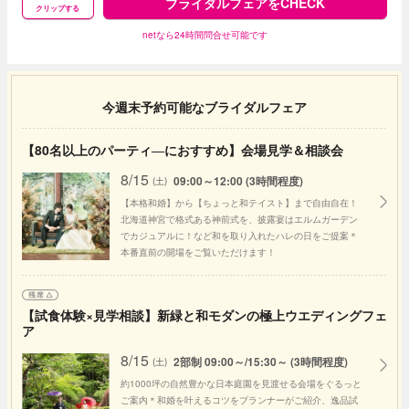
ブライダルフェアをCHECK
クリップする
netなら24時間問合せ可能です
今週末予約可能なブライダルフェア
【80名以上のパーティ―におすすめ】会場見学＆相談会
8/15
09:00～12:00 (3時間程度)
(土)
【本格和婚】から【ちょっと和テイスト】まで自由自在！
北海道神宮で格式ある神前式を、披露宴はエルムガーデン
でカジュアルに！など和を取り入れたハレの日をご提案＊
本番直前の開場をご覧いただけます！
【試食体験×見学相談】新緑と和モダンの極上ウエディングフェ
ア
8/15
2部制 09:00～/15:30～ (3時間程度)
(土)
約1000坪の自然豊かな日本庭園を見渡せる会場をぐるっと
ご案内＊和婚を叶えるコツをプランナーがご紹介、逸品試