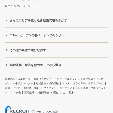
プライバシーポリシー
さらにエリアを絞り込み結婚式場をさがす
エルム ガーデンの各ページへのリンク
その他の条件で選びなおす
結婚式場・挙式を他のエリアから選ぶ
結婚式場・披露宴会場
お届けゼクシィ
リゾートウエディング
海外ウエディング
ゼクシィ相談カウンター
結婚指輪・婚約指輪
ドレス
ブライダルエステ
ブーケ
写真・ビデオ
引出物、引菓子、プチギフト
ペーパーアイテム
演出・ウエルカムグ
ッズ
二次会
新婚生活
結婚手続き・保険・お金
新居