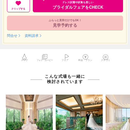
ドレス試着や試食も楽しい
ブライダルフェアをCHECK
クリップする
ふらっと見学だけでもOK！
見学予約する
問合せ
資料請求
トップ
フォト・ムービー
フェア
料金・プラン
クチコミ
こんな式場も一緒に
検討されています