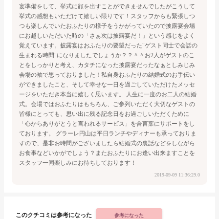
宴準備をして、挙式に顔を出すことができませんでしたが
こうして
挙式の感想もいただけて嬉しい限りです！
スタッフからも緊張しつ
つも楽しんでいたおふたりの様子をうかがっていたので
披露宴会場
にお越しいただいた時の「さぁ次は披露宴だ！」という感じをよく
覚えています。
披露宴はおふたりの要望だった"ゲスト同士で会話の
生まれる時間"になりましたでしょうか？？＾＾
お2人がゲストのこ
とをしっかりと考え、カタチになった披露宴だったなぁとしみじみ
会場の袖で思っておりました！
私自身おふたりの結婚式のお手伝い
ができましたこと、
そして幸せな一日を過ごしていただけたメッセ
ージをいただき本当に嬉しく思います。
人生に一度のお二人の結婚
式。
会場ではおふたりはもちろん、ご参列いただく大切なゲストの
皆様にとっても、
思い出に残る記念日をお過ごしいただくために
「心からありがとうと言われるサービス」を合言葉にサポートをし
ております。
グラーレ円山は平日ランチやディナーも承っておりま
すので、
是非お時間がございましたら結婚式の裏話などをしながら
お食事などいかがでしょう？
またおふたりにお逢い出来ますことを
スタッフ一同楽しみにお待ちしております！
2019-09-09 11:36:29.0
このクチコミは参考になった
参考になった