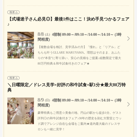
【式場迷子さん必見◎】最後1件はここ！決め手見つかるフェア
♪
8/8
4部制 09:00～/09:10～/14:00～/14:10～ (3時
(土)
間程度)
【複数会場を検討、見学済みの方】「憧れ」と「リアル」ど
ちらも叶うGLLARE MARUYAMA。理想はそのまま、おふた
りの“本音”に寄り添い、安心の見積をご提案♪組数限定で最大
80万円特典＆和牛試食付きのフェア★
＼日曜限定／ドレス見学×好評の和牛試食×駅1分★最大80万特
典
8/9
4部制 09:00～/09:10～/14:00～/14:10～ (3時
(日)
間程度)
豪華特典もご用意☆美食の地、円山の駅から徒歩1分。ゲスト
評判◎の和牛試食付きフェア♪30年の歴史を刻む大聖堂とウッ
ド調でアレンジ自在な会場をご案内★道内最大級のドレスサ
ロンも一緒に見学！