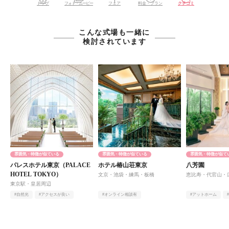
トップ
フォト・ムービー
フェア
料金・プラン
クチコミ
こんな式場も一緒に
検討されています
雰囲気・特徴が似ている
雰囲気・特徴が似ている
雰囲気・特徴が似て
パレスホテル東京（PALACE
ホテル椿山荘東京
八芳園
HOTEL TOKYO）
文京・池袋・練馬・板橋
恵比寿・代官山・
東京駅・皇居周辺
#自然光
#アクセスが良い
#オンライン相談有
#アットホーム
#料理
#庭園・ガーデン・テラス
#オンライン相談有
#ヨーロピアン