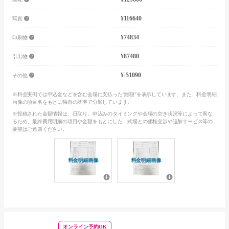
¥116640
写真
¥74834
印刷物
¥87480
引出物
¥-51090
その他
※料金実例では申込金などを含む会場に支払った"総額"を表示しています。また、料金明細
画像の項目名をもとに独自の基準で分類しています。
※投稿された金額情報は、日取り、申込みのタイミングや会場の空き状況等によって異な
るため、最終費用明細の項目や金額をもとにした、式場との価格交渉や追加サービス等の
要望はご遠慮ください。
料金明細画像
料金明細画像
オンライン予約OK