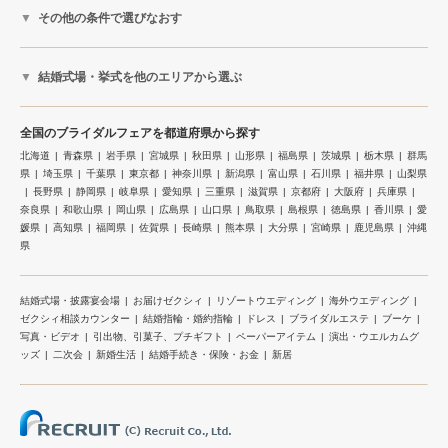
その他の条件で選びなおす
結婚式場・挙式を他のエリアから選ぶ
全国のブライダルフェアを都道府県から探す
北海道
青森県
岩手県
宮城県
秋田県
山形県
福島県
茨城県
栃木県
群馬
県
埼玉県
千葉県
東京都
神奈川県
新潟県
富山県
石川県
福井県
山梨県
長野県
静岡県
岐阜県
愛知県
三重県
滋賀県
京都府
大阪府
兵庫県
奈良県
和歌山県
岡山県
広島県
山口県
鳥取県
島根県
徳島県
香川県
愛
媛県
高知県
福岡県
佐賀県
長崎県
熊本県
大分県
宮崎県
鹿児島県
沖縄
県
結婚式場・披露宴会場
お届けゼクシィ
リゾートウエディング
海外ウエディング
ゼクシィ相談カウンター
結婚指輪・婚約指輪
ドレス
ブライダルエステ
ブーケ
写真・ビデオ
引出物、引菓子、プチギフト
ペーパーアイテム
演出・ウエルカムグ
ッズ
二次会
新婚生活
結婚手続き・保険・お金
新居