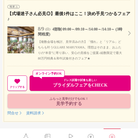
【式場迷子さん必見◎】最後1件はここ！決め手見つかるフェア
♪
8/9
4部制 09:00～/09:10～/14:00～/14:10～ (3時
(日)
間程度)
【複数会場を検討、見学済みの方】「憧れ」と「リアル」ど
ちらも叶うGLLARE MARUYAMA。理想はそのまま、おふた
りの“本音”に寄り添い、安心の見積をご提案♪組数限定で最大
80万円特典＆和牛試食付きのフェア★
オンライン予約OK
ドレス試着や試食も楽しい
ブライダルフェアをCHECK
クリップする
ふらっと見学だけでもOK！
見学予約する
問合せ
資料請求