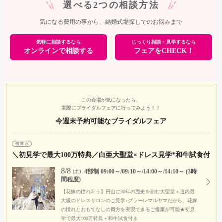
選べる2つの相談方法
気になる費用の事から、結婚式場探しでのお悩みまで
気軽に相談するなら
じっくり相談・見学するなら
オンラインで相談する
フェアをCHECK！
この会場が気になったら、
実際にブライダルフェアに行ってみよう！！
今週末予約可能なブライダルフェア
＼初見学で最大100万特典／白亜大聖堂×ドレス見学*和牛試食付
8/8
4部制 09:00～/09:10～/14:00～/14:10～ (3時
(土)
間程度)
【花嫁の憧れ叶う】円山に30年の歴史を刻む大聖堂＋道内最
大級のドレスサロンのご見学♪グラーレマルヤマだから、花嫁
の憧れとおもてなしの両方を実現できるご提案が可能★初見
学で最大100万特典＋和牛試食付き