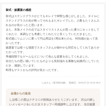
挙式・披露宴の感想
挙式はステンドグラスがとてもキレイで神聖な感じがしました。タイルに
ステンドグラスの光が映ってそれもまたキレイでした。人数もたくさん入
れるのが良かったと思います。
また、衣装メイクの点ではスタイリストさんが思った通りにセットをして
くれたり、体調なども考慮してくれたりと良くしていただきました。
挙式後にリムジンに乗って円山周辺を1周出来たのも、特別感があって良
かったです。
披露宴では様々な場面でスタッフさんが細やかな対応をしてくれてありが
たかったです。
準備段階でもゲームなどについて色んな提案を出してくれました。
自分たちの思い描いていたものよりも笑顔溢れる素敵な結婚式にしていた
だき、感謝しています。
料理もゲストからの評判が良かったです。
しほさん（挙式時28歳）
投稿日：2019-07-23 19:41:49.0
会場からの返信
しほ様この度はクチコミの投稿ありがとうございます。
沢山の嬉し
いメッセージをいただきスタッフ一同感謝申し上げます。
当日披露