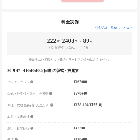
料金実例
料金明細・見積もりとは？
222
2408
89
万
円 /
名
招待者1人当たり：2.5万円
※会場以外で購入した商品やサービスの金額は含みません。
2019-07-14 00:00:00.0(日曜)の挙式・披露宴
¥162000
パック・プラン
¥278640
挙式・控室料・席料・会場費
¥1381104
(¥15518)
料理・飲物 (招待者1人当たり)
-
衣裳・美容着付
¥43200
演出・音響照明
¥129600
装花