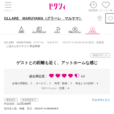
メニュー
閲覧履歴
クリップ一覧
GLLARE MARUYAMA（グラーレ マルヤマ）
トップ
フォト・ムービー
フェア
料金・プラン
クチコミ
GLLARE MARUYAMA（グラーレ マルヤマ）
2019-07-14 00:00:00.0の挙式・披露宴
しほさんのクチコミ/料金実例
ゲストとの距離も近く、アットホームな感じ
総合満足度
4.6
会場の雰囲気
5
サービス
5
料理・飲物
5
料金とその説明
4
ロケーション・交通
4
料金実例を見る
料金総額
222万2408円
招待者人数
89名
挙式
2019-07-14 00:00:00.0