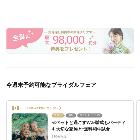
98
000
,
今週末予約可能なブライダルフェア
8/8
09:00~/13:00~/16:30~
土
残席
無料
リアルタイム予約
≪ペットと過ごすW≫挙式もパーティ
も大切な家族と*無料和牛試食
120分程度