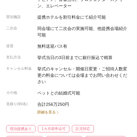
ン、エレベーター
宿泊施設
提携ホテルを割引料金にて紹介可能
二次会
同会場にて二次会の実施可能、他提携会場紹介
可能
送迎
無料送迎バス有
支払方法
挙式当日の3日前までに銀行振込で精算
キャンセル料金
挙式のキャンセル・開催日変更・ご招待人数変
更の料金については会場までお問い合わせくだ
さい
その他
ペットとの結婚式可能
見積り(90名)
合計256万250円
詳細を見る
宿泊提携あり
1カ月前申込可
託児対応