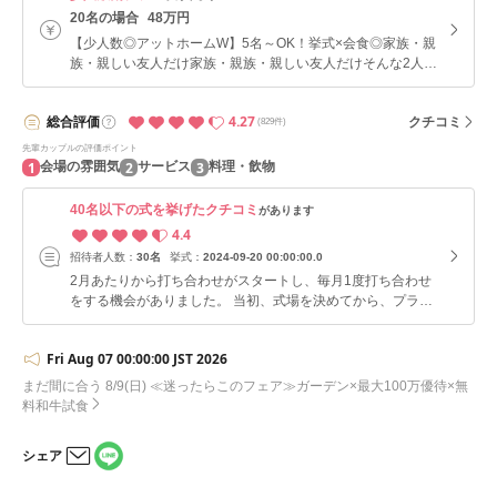
20名の場合
48万円
【少人数◎アットホームW】5名～OK！挙式×会食◎家族・親
族・親しい友人だけ家族・親族・親しい友人だけそんな2人に
オススメの少人数W ≪～40名まで≫
4.27
総合
評価
クチコミ
(829件)
先輩カップルの評価ポイント
1
2
3
会場の雰囲気
サービス
料理・飲物
40名以下の式を挙げたクチコミ
があります
4.4
招待者人数：
30名
挙式：
2024-09-20 00:00:00.0
2月あたりから打ち合わせがスタートし、毎月1度打ち合わせ
をする機会がありました。 当初、式場を決めてから、プラン
ナーが決まるまで期間が空いていたため、どのようなプラン
ナーの方が付いてくれるのかが全くわからず、最初の打ち合わ
Fri Aug 07 00:00:00 JST 2026
せは不安がありました。 ただ、とても気さくで話しやすいプ
ランナーの方だったため、毎月楽しく打ち合わせをさせていた
まだ間に合う 8/9(日) ≪迷ったらこのフェア≫ガーデン×最大100万優待×無
だいておりました。 私たちがこだわった点については、一般
料和牛試食
的なフレンチのコースではなく、ガーデンを使ってバーベ
キューを提供することや、ゲストのみんなに喜んでもらえるよ
シェア
うな演出等です。 当日、ウェルカムパーティー等があり、ど
LINE
のようなものなのか全くわかっておりませんでしたが、ゲスト
メー
で