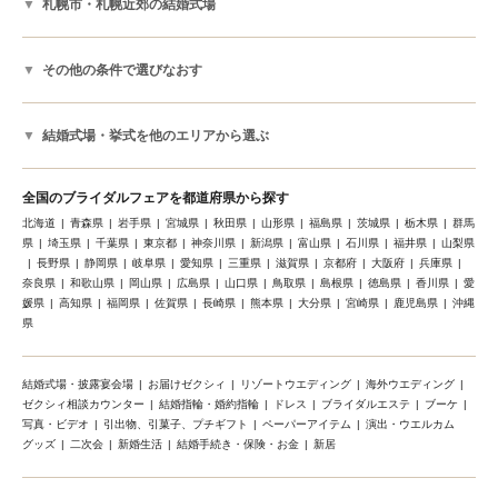
札幌市・札幌近郊の結婚式場
その他の条件で選びなおす
結婚式場・挙式を他のエリアから選ぶ
全国のブライダルフェアを都道府県から探す
北海道
青森県
岩手県
宮城県
秋田県
山形県
福島県
茨城県
栃木県
群馬
県
埼玉県
千葉県
東京都
神奈川県
新潟県
富山県
石川県
福井県
山梨県
長野県
静岡県
岐阜県
愛知県
三重県
滋賀県
京都府
大阪府
兵庫県
奈良県
和歌山県
岡山県
広島県
山口県
鳥取県
島根県
徳島県
香川県
愛
媛県
高知県
福岡県
佐賀県
長崎県
熊本県
大分県
宮崎県
鹿児島県
沖縄
県
結婚式場・披露宴会場
お届けゼクシィ
リゾートウエディング
海外ウエディング
ゼクシィ相談カウンター
結婚指輪・婚約指輪
ドレス
ブライダルエステ
ブーケ
写真・ビデオ
引出物、引菓子、プチギフト
ペーパーアイテム
演出・ウエルカム
グッズ
二次会
新婚生活
結婚手続き・保険・お金
新居