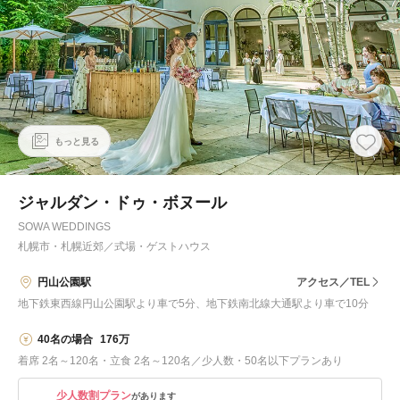
もっと見る
ジャルダン・ドゥ・ボヌール
SOWA WEDDINGS
札幌市・札幌近郊
／
式場・ゲストハウス
円山公園駅
アクセス／TEL
地下鉄東西線円山公園駅より車で5分、地下鉄南北線大通駅より車で10分
40名の場合
176万
着席 2名～120名・立食 2名～120名／少人数・50名以下プランあり
少人数割プラン
があります