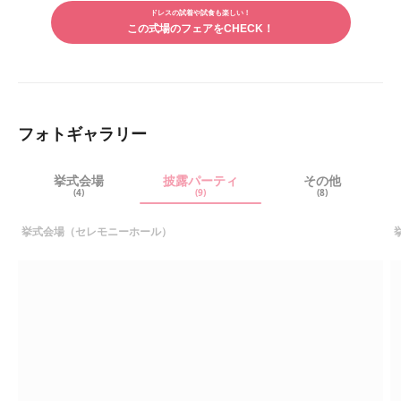
ルで
はとても楽しそうに過ごしたようで、評判が良かったです。
シェ
ドレスの試着や試食も楽しい！
シェ
また、料理はどれも美味しく、みんな満足していたため良かっ
アす
この式場のフェアをCHECK！
アす
たです。
る
る
フォトギャラリー
挙式会場
披露パーティ
その他
(4)
(9)
(8)
挙式会場（セレモニーホール）