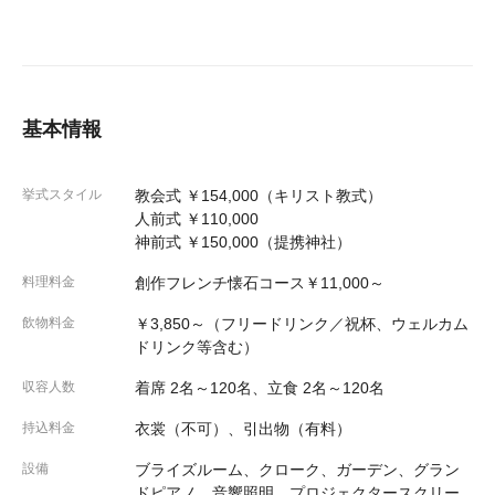
基本情報
挙式スタイル
教会式 ￥154,000（キリスト教式）
人前式 ￥110,000
神前式 ￥150,000（提携神社）
料理料金
創作フレンチ懐石コース￥11,000～
飲物料金
￥3,850～（フリードリンク／祝杯、ウェルカム
ドリンク等含む）
収容人数
着席 2名～120名、立食 2名～120名
持込料金
衣裳（不可）、引出物（有料）
設備
ブライズルーム、クローク、ガーデン、グラン
ドピアノ、音響照明、プロジェクタースクリー