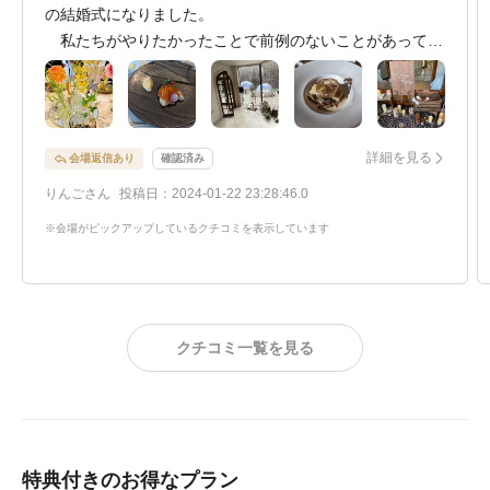
の結婚式になりました。
私たちがやりたかったことで前例のないことがあっても
「聞いてみます！」と言ってスタッフさん同士で相談して
くださり実現させてくださいました。
挙式や披露宴の大きな企画だけでなく乾杯にまで見たこ
とのない面白いやり方を提案してくださり当日は大変盛り
詳細を見る
会場返信あり
確認済み
上がりました。また、当日はスタッフの方がゲストを巻き
りんごさん
投稿日：2024-01-22 23:28:46.0
込んで私たちにもいくつかサプライズを仕掛けてくださり
ワクワクと感動が止まりませんでした。
※会場がピックアップしているクチコミを表示しています
ウェルカムパーティでは、ゲストの方々を手品で楽しま
せてくださったり、QRコードが読み取れずBGMクイズの
曲が聴けなかった親戚にはスタッフの方がその場で歌って
くださったと聞きました。
クチコミ一覧を見る
披露宴でも１つのテーブルに１人担当してついてくだ
さったので、ゲストの方が飲み物等を頼みやすかったと思
います。笑わせてくれたりいじったりしてくれて会話を弾
ませてくれてもいました。
スタッフの方々がゲストが移動する時に並んで踊ってく
特典付きのお得なプラン
れていたり、入場の際に指笛を吹いてくれたり楽しい雰囲