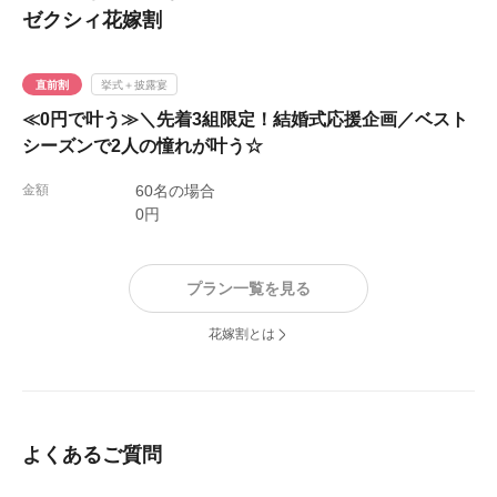
ゼクシィ花嫁割
気を率先して作ってくださり私たちだけでなくゲストの
方々からも大好評でした。
ゲストの方から「こんな楽しい結婚式初めてみた！」
直前割
挙式＋披露宴
「あんなに笑っていい雰囲気を作ってくれる会場最高！」
≪0円で叶う≫＼先着3組限定！結婚式応援企画／ベスト
等たくさんのお褒めの言葉をいただきました。全てプラン
シーズンで2人の憧れが叶う☆
ナーさんをはじめスタッフの皆さまのおかげです。一生の
思い出を本当にありがとうございました。
金額
60名の場合
0円
プラン一覧を見る
花嫁割とは
よくあるご質問