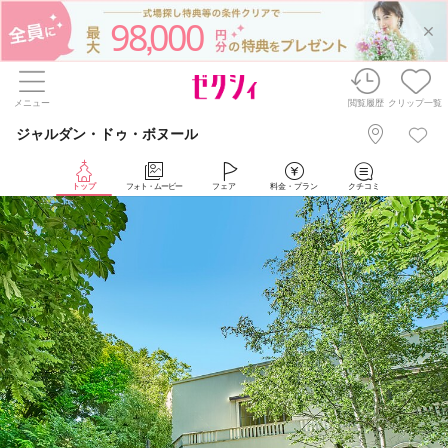
98
000
,
メニュー
閲覧履歴
クリップ一覧
ジャルダン・ドゥ・ボヌール
トップ
フォト・ムービー
フェア
料金・プラン
クチコミ